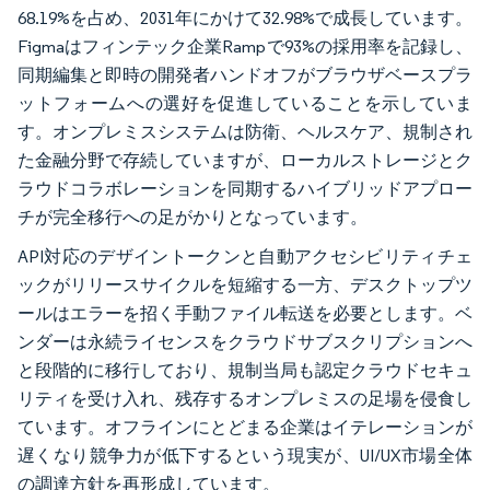
68.19%を占め、2031年にかけて32.98%で成長しています。
Figmaはフィンテック企業Rampで93%の採用率を記録し、
同期編集と即時の開発者ハンドオフがブラウザベースプラ
ットフォームへの選好を促進していることを示していま
す。オンプレミスシステムは防衛、ヘルスケア、規制され
た金融分野で存続していますが、ローカルストレージとク
ラウドコラボレーションを同期するハイブリッドアプロー
チが完全移行への足がかりとなっています。
API対応のデザイントークンと自動アクセシビリティチェ
ックがリリースサイクルを短縮する一方、デスクトップツ
ールはエラーを招く手動ファイル転送を必要とします。ベ
ンダーは永続ライセンスをクラウドサブスクリプションへ
と段階的に移行しており、規制当局も認定クラウドセキュ
リティを受け入れ、残存するオンプレミスの足場を侵食し
ています。オフラインにとどまる企業はイテレーションが
遅くなり競争力が低下するという現実が、UI/UX市場全体
の調達方針を再形成しています。