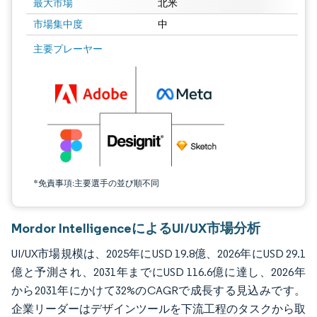
最大市場
北米
市場集中度
中
画像 © Mordor Intelligence。再利用にはCC BY 4.0の表示が必要です。
主要プレーヤー
*免責事項:主要選手の並び順不同
Mordor IntelligenceによるUI/UX市場分析
UI/UX市場規模は、2025年にUSD 19.8億、2026年にUSD 29.1
億と予測され、2031年までにUSD 116.6億に達し、2026年
から2031年にかけて32%のCAGRで成長する見込みです。
企業リーダーはデザインツールを下流工程のタスクから取