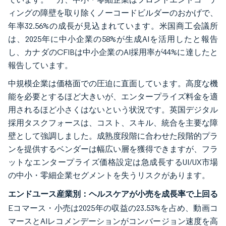
ィングの障壁を取り除くノーコードビルダーのおかげで、
年率32.56%の成長が見込まれています。米国商工会議所
は、2025年に中小企業の58%が生成AIを活用したと報告
し、カナダのCFIBは中小企業のAI採用率が44%に達したと
報告しています。
中規模企業は価格面での圧迫に直面しています。高度な機
能を必要とするほど大きいが、エンタープライズ料金を適
用されるほど小さくはないという状況です。英国デジタル
採用タスクフォースは、コスト、スキル、統合を主要な障
壁として強調しました。成熟度段階に合わせた段階的プラ
ンを提供するベンダーは幅広い層を獲得できますが、フラ
ットなエンタープライズ価格設定は急成長するUI/UX市場
の中小・零細企業セグメントを失うリスクがあります。
エンドユース産業別：ヘルスケアが小売を成長率で上回る
Eコマース・小売は2025年の収益の23.53%を占め、動画コ
マースとAIレコメンデーションがコンバージョン速度を高