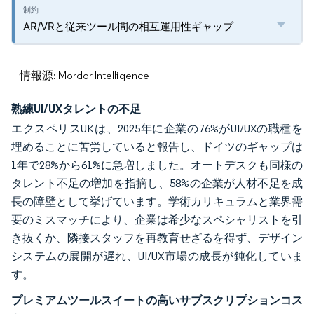
AR/VRと従来ツール間の相互運用性ギャップ
情報源: Mordor Intelligence
熟練UI/UXタレントの不足
エクスペリスUKは、2025年に企業の76%がUI/UXの職種を
埋めることに苦労していると報告し、ドイツのギャップは
1年で28%から61%に急増しました。オートデスクも同様の
タレント不足の増加を指摘し、58%の企業が人材不足を成
長の障壁として挙げています。学術カリキュラムと業界需
要のミスマッチにより、企業は希少なスペシャリストを引
き抜くか、隣接スタッフを再教育せざるを得ず、デザイン
システムの展開が遅れ、UI/UX市場の成長が鈍化していま
す。
プレミアムツールスイートの高いサブスクリプションコス