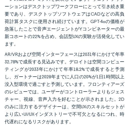
ーションはデスクトップワークフローにとって引き続き重
要であり、デスクトップソフトウェアはCADなどの高負
荷計算タスクに使用され続けています。GPT-4oの価格が
急落したことで音声エージェントがYコンビネーターの最
新コホートの22%を占め、会話型UXの実験が活発化してい
ます。
AR/VRおよび空間インターフェースは2031年にかけて年率
32.78%で成長する見込みです。デロイトは空間コンピュー
ティングが2033年にかけて年率18.2%で成長すると予測
し、ガートナーは2028年までに人口の20%が1日1時間以上
没入型環境で過ごすと予測しています。フロンティアーズ
のレビューでは、ユーザーがコントローラーよりもジェス
チャー、視線、音声入力を好むことが示されました。2D
のみに注力するデザイナーは、空間UXのスキルセットが
より広いUI/UXインダストリーで不可欠となるにつれ、時
代遅れになるリスクがあります。