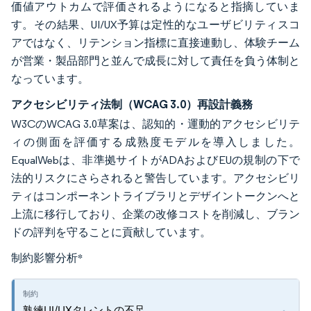
価値アウトカムで評価されるようになると指摘していま
す。その結果、UI/UX予算は定性的なユーザビリティスコ
アではなく、リテンション指標に直接連動し、体験チーム
が営業・製品部門と並んで成長に対して責任を負う体制と
なっています。
アクセシビリティ法制（WCAG 3.0）再設計義務
W3CのWCAG 3.0草案は、認知的・運動的アクセシビリテ
ィの側面を評価する成熟度モデルを導入しました。
EqualWebは、非準拠サイトがADAおよびEUの規制の下で
法的リスクにさらされると警告しています。アクセシビリ
ティはコンポーネントライブラリとデザイントークンへと
上流に移行しており、企業の改修コストを削減し、ブラン
ドの評判を守ることに貢献しています。
制約影響分析
*
熟練UI/UXタレントの不足