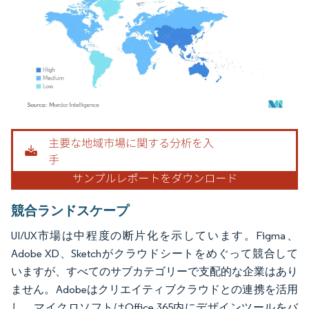
画像 © Mordor Intelligence。再利用にはCC BY 4.0の表示が必要です。
競合ランドスケープ
UI/UX市場は中程度の断片化を示しています。Figma、
Adobe XD、Sketchがクラウドシートをめぐって競合して
いますが、すべてのサブカテゴリーで支配的な企業はあり
ません。Adobeはクリエイティブクラウドとの連携を活用
し、マイクロソフトはOffice 365内にデザインツールをバ