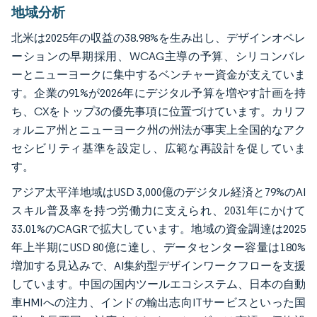
地域分析
北米は2025年の収益の38.98%を生み出し、デザインオペレ
ーションの早期採用、WCAG主導の予算、シリコンバレ
ーとニューヨークに集中するベンチャー資金が支えていま
す。企業の91%が2026年にデジタル予算を増やす計画を持
ち、CXをトップ3の優先事項に位置づけています。カリフ
ォルニア州とニューヨーク州の州法が事実上全国的なアク
セシビリティ基準を設定し、広範な再設計を促していま
す。
アジア太平洋地域はUSD 3,000億のデジタル経済と79%のAI
スキル普及率を持つ労働力に支えられ、2031年にかけて
33.01%のCAGRで拡大しています。地域の資金調達は2025
年上半期にUSD 80億に達し、データセンター容量は180%
増加する見込みで、AI集約型デザインワークフローを支援
しています。中国の国内ツールエコシステム、日本の自動
車HMIへの注力、インドの輸出志向ITサービスといった国