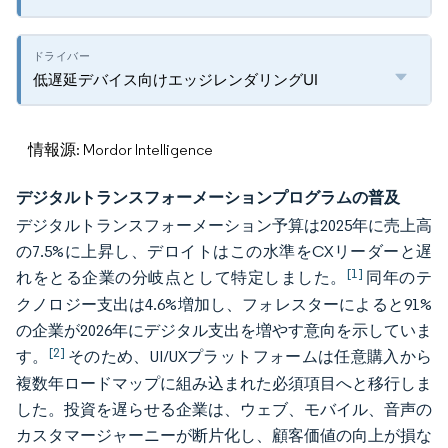
低遅延デバイス向けエッジレンダリングUI
情報源: Mordor Intelligence
デジタルトランスフォーメーションプログラムの普及
デジタルトランスフォーメーション予算は2025年に売上高
の7.5%に上昇し、デロイトはこの水準をCXリーダーと遅
[1]
れをとる企業の分岐点として特定しました。
同年のテ
クノロジー支出は4.6%増加し、フォレスターによると91%
の企業が2026年にデジタル支出を増やす意向を示していま
[2]
す。
そのため、UI/UXプラットフォームは任意購入から
複数年ロードマップに組み込まれた必須項目へと移行しま
した。投資を遅らせる企業は、ウェブ、モバイル、音声の
カスタマージャーニーが断片化し、顧客価値の向上が損な