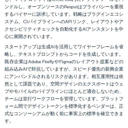
ンドルし、オープンソースのPenpotはプライバシーを重視
するバイヤーに訴求しています。戦略はプラグインエコシ
ステム、CIパイプラインへのAPIリンク、レイアウトやア
クセシビリティチェックを自動化するAIアシスタントを中
心に展開されています。
スタートアップは生成AIを活用してワイヤーフレームを省
略し、テキストプロンプトからコードを生成しています。
既存企業はAdobe FireflyやFigmaのレイアウト提案などの
組み込みAIで対抗していますが、スピード優先の新興企業
にアンバンドルされるリスクがあります。相互運用性は依
然として課題であり、空間デザインのエクスポートはウェ
ブやモバイルのパイプラインにほとんど適合しないため、
チームは並行ワークフローを管理しています。プラットフ
ォーム間でデザイントークンを標準化するベンダーは、正
式なコンソーシアムが動く前に事実上の標準を確立できま
す。