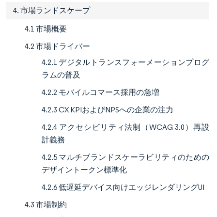
4. 市場ランドスケープ
4.1 市場概要
4.2 市場ドライバー
4.2.1 デジタルトランスフォーメーションプログ
ラムの普及
4.2.2 モバイルコマース採用の急増
4.2.3 CX KPIおよびNPSへの企業の注力
4.2.4 アクセシビリティ法制（WCAG 3.0）再設
計義務
4.2.5 マルチブランドスケーラビリティのための
デザイントークン標準化
4.2.6 低遅延デバイス向けエッジレンダリングUI
4.3 市場制約