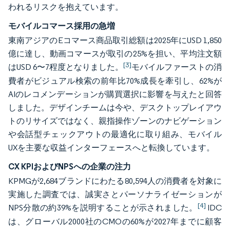
われるリスクを抱えています。
モバイルコマース採用の急増
東南アジアのEコマース商品取引総額は2025年にUSD 1,850
億に達し、動画コマースが取引の25%を担い、平均注文額
[3]
はUSD 6〜7程度となりました。
モバイルファーストの消
費者がビジュアル検索の前年比70%成長を牽引し、62%が
AIのレコメンデーションが購買選択に影響を与えたと回答
しました。デザインチームは今や、デスクトップレイアウ
トのリサイズではなく、親指操作ゾーンのナビゲーション
や会話型チェックアウトの最適化に取り組み、モバイル
UXを主要な収益インターフェースへと転換しています。
CX KPIおよびNPSへの企業の注力
KPMGが2,684ブランドにわたる80,594人の消費者を対象に
実施した調査では、誠実さとパーソナライゼーションが
[4]
NPS分散の約39%を説明することが示されました。
IDC
は、グローバル2000社のCMOの60%が2027年までに顧客