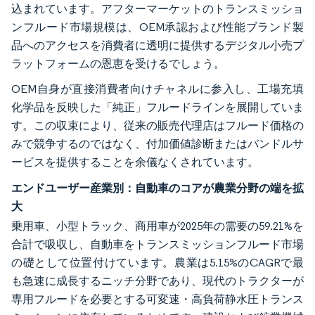
込まれています。アフターマーケットのトランスミッショ
ンフルード市場規模は、OEM承認および性能ブランド製
品へのアクセスを消費者に透明に提供するデジタル小売プ
ラットフォームの恩恵を受けるでしょう。
OEM自身が直接消費者向けチャネルに参入し、工場充填
化学品を反映した「純正」フルードラインを展開していま
す。この収束により、従来の販売代理店はフルード価格の
みで競争するのではなく、付加価値診断またはバンドルサ
ービスを提供することを余儀なくされています。
エンドユーザー産業別：自動車のコアが農業分野の端を拡
大
乗用車、小型トラック、商用車が2025年の需要の59.21%を
合計で吸収し、自動車をトランスミッションフルード市場
の礎として位置付けています。農業は5.15%のCAGRで最
も急速に成長するニッチ分野であり、現代のトラクターが
専用フルードを必要とする可変速・高負荷静水圧トランス