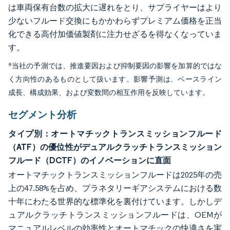
は車両保有台数の拡大に遅れをとり、サプライヤーはより
少ないフルード交換にもかかわらずプレミアム価格を正当
化できる高付加価値製剤に注力せざるを得なくなっていま
す。
*当社の予測では、推進要因および抑制要因の影響を加算的ではな
く方向性のあるものとして扱います。影響予測は、ベースライン
成長、構成効果、および変数間の相互作用を反映しています。
セグメント分析
タイプ別：オートマチックトランスミッションフルード
（ATF）の優位性がデュアルクラッチトランスミッション
フルード（DCTF）のイノベーションに直面
オートマチックトランスミッションフルードは2025年の売
上の47.58%を占め、プラネタリーギアシステムにおける数
十年にわたる世界的な標準化を裏付けています。しかしデ
ュアルクラッチトランスミッションフルードは、OEMが
マニュアルレベルの効率性とオートマチックの快適さを実