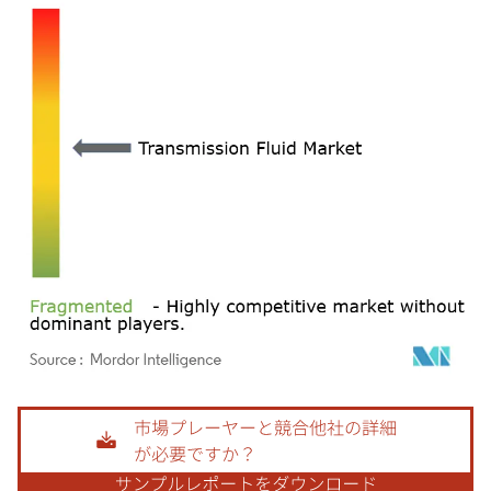
画像 © Mordor Intelligence。再利用にはCC BY 4.0の表示が必要です。