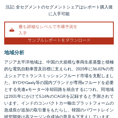
注記: 全セグメントのセグメントシェアはレポート購入後
画像 © Mordor Intelligence。再利用にはCC BY 4.0の表示が必要です。
に入手可能
地域分析
アジア太平洋地域は、中国の大規模な車両生産基盤と積極
的な電気自動車普及目標に支えられ、2025年に56.02%の売
上シェアでトランスミッションフルード市場を支配しまし
た。BYDやGeely等の国内ブランドが専用eフルードを必要
とする先進eモーター冷却回路を統合するにつれ、同地域
は2031年にかけて5.16%のCAGRを記録すると予測されて
います。インドのコンパクトカー輸出プラットフォームの
急成長が追加の取引量をもたらし、韓国のパワートレイン
研究開発は高マージン合成油の普及を下支えしています。