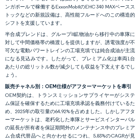
ンガポールで稼働するExxonMobilのEHC 340 MAXベースス
トックなどの新規設備は、高性能フルードへのこの構造的
シフトを支援しています。
半合成ブレンドは、グループII鉱物油から移行中の車隊に
対して中間価格帯の橋渡しを提供しますが、誘電強度が不
可欠な電動パワートレインの工場充填では純合成油が主流
になる見込みです。したがって、プレミアム化は車両1台
あたりの総リットル数が減少しても収益を下支えするでし
ょう。
販売チャネル別：OEM仕様がアフターマーケットを牽引
OEM契約は、トランスミッションサプライヤーがシステ
ム保証を確保するために工場充填承認を義務付けているた
め、2025年の取引量の64.92%を占めました。しかしアフタ
ーマーケットは、老朽化した車隊とサービスインターバル
の延長が所有者を保証期間外のメンテナンス中のプレミア
ム合成代替品へと向かわせるにつれ、5.83%のCAGRが見