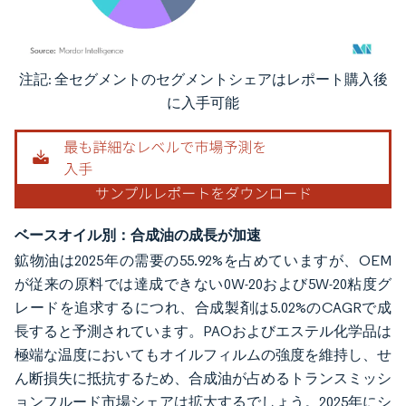
注記: 全セグメントのセグメントシェアはレポート購入後
画像 © Mordor Intelligence。再利用にはCC BY 4.0の表示が必要です。
に入手可能
ベースオイル別：合成油の成長が加速
鉱物油は2025年の需要の55.92%を占めていますが、OEM
が従来の原料では達成できない0W-20および5W-20粘度グ
レードを追求するにつれ、合成製剤は5.02%のCAGRで成
長すると予測されています。PAOおよびエステル化学品は
極端な温度においてもオイルフィルムの強度を維持し、せ
ん断損失に抵抗するため、合成油が占めるトランスミッシ
ョンフルード市場シェアは拡大するでしょう。2025年にシ