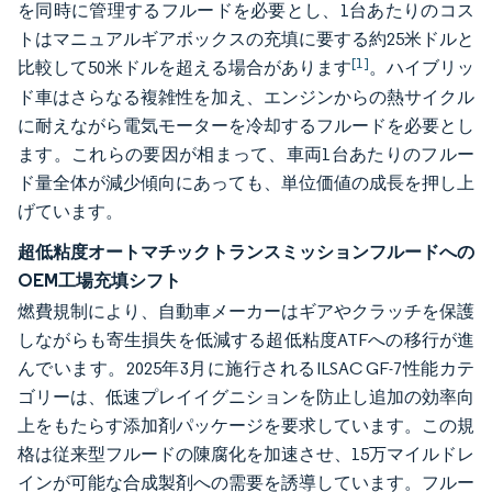
を同時に管理するフルードを必要とし、1台あたりのコス
トはマニュアルギアボックスの充填に要する約25米ドルと
[1]
比較して50米ドルを超える場合があります
。ハイブリッ
ド車はさらなる複雑性を加え、エンジンからの熱サイクル
に耐えながら電気モーターを冷却するフルードを必要とし
ます。これらの要因が相まって、車両1台あたりのフルー
ド量全体が減少傾向にあっても、単位価値の成長を押し上
げています。
超低粘度オートマチックトランスミッションフルードへの
OEM工場充填シフト
燃費規制により、自動車メーカーはギアやクラッチを保護
しながらも寄生損失を低減する超低粘度ATFへの移行が進
んでいます。2025年3月に施行されるILSAC GF-7性能カテ
ゴリーは、低速プレイイグニションを防止し追加の効率向
上をもたらす添加剤パッケージを要求しています。この規
格は従来型フルードの陳腐化を加速させ、15万マイルドレ
インが可能な合成製剤への需要を誘導しています。フルー