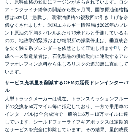
り、原料価格の変動にマージンがさらされています。ロシ
ア・ウクライナ紛争の開始から数ヶ月間、国際原油価格指
標は50%以上急騰し、潤滑油価格の複数回の引き上げを余
儀なくされました。米国エネルギー情報局は2025年のブレ
ント原油の平均をバレルあたり79米ドルと予測しているも
のの、地政学的緊張および精製所の操業停止は、垂直統合
[2]
を欠く独立系ブレンダーを依然として圧迫し得ます
。合
成ベース製造業者は、石化製品の供給動向に連動するアル
ファオレフィン原料から生じるリスクの追加層に直面して
います。
サービス充填量を削減するOEMの延長ドレンインターバ
ル
大型トラックメーカーは現在、トランスミッションフルー
ドの交換を50万マイル毎に指定しており、一方で乗用車の
インターバルは全合成油で一般的に6万～10万マイルに達
しています。シールドフォーライフギアボックスは定期的
なサービスを完全に排除しています。その結果、量的成長