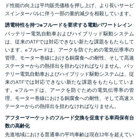
ド性能の向上は平均販売価格を押し上げ、より長いサービ
スインターバルに伴う一部の量的減少を相殺しています。
誘電特性を持つeフルードを要求する電動パワートレイン
バッテリー電気自動車およびハイブリッド駆動システム
は、従来のATFでは対応できない新たな課題をもたらして
います。eフルードは、アークを防ぐための電気伝導率の
管理、モーター巻線における銅腐食への耐性、そして高速
ステーターからの熱排出を担わなければなりません。バッ
テリー電気自動車およびハイブリッド駆動システムは、従
来のATFでは対応できない新たな課題をもたらしていま
す。eフルードは、アークを防ぐための電気伝導率の管
理、モーター巻線における銅腐食への耐性、そして高速ス
テーターからの熱排出を担わなければなりません。
アフターマーケットのフルード交換を促進する車両保有台
数の高齢化
先進地域における普通車の平均車齢は現在12年を超えてい