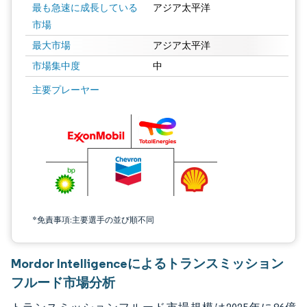
最も急速に成長している
アジア太平洋
市場
最大市場
アジア太平洋
市場集中度
中
画像 © Mordor Intelligence。再利用にはCC BY 4.0の表示が必要です。
主要プレーヤー
*免責事項:主要選手の並び順不同
Mordor Intelligenceによるトランスミッション
フルード市場分析