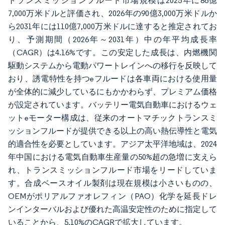
トランスミッションフルード市場規模は2025年に86億
7,000万米ドルと評価され、2026年の90億3,000万米ドルか
ら2031年には110億7,000万米ドルに達すると推定されてお
り、予測期間（2026年～2031年）中の年平均成長率
（CAGR）は4.16%です。この安定した成長は、内燃機関
駆動システムから電動パワートレインへの移行を反映して
おり、誘電特性を持つeフルードは各車両における使用量
が全体的に減少しているにもかかわらず、プレミアム価格
が設定されています。バッテリー電気自動車におけるウェ
ットeモーター構成は、従来のオートマチックトランスミ
ッションフルードが提供できる以上の高い熱伝導性と電気
的適合性を必要としています。アジア太平洋地域は、2024
年中国における電気自動車生産量の50%超の急増に支えら
れ、トランスミッションフルード市場をリードしていま
す。合成ベースオイル製剤は現在規模は小さいものの、
OEMがポリアルファオレフィン（PAO）化学を延長ドレ
ンインターバルおよび優れた高温安定性のために指定して
いることから、5.10%のCAGRで拡大しています。