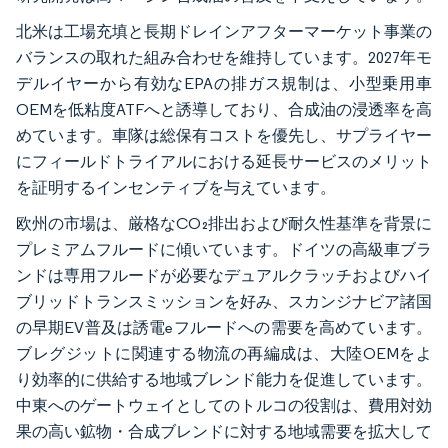
北米は工場充填と長期ドレインアフターマーケット事業の
バランスの取れた組み合わせを維持しています。2027年モ
デルイヤーから有効なEPAの排ガス規制は、小型乗用車
OEMを低粘度ATFへと誘導しており、合成油の浸透率を高
めています。車隊は総保有コストを優先し、サプライヤー
にフィールドトライアルにおける延長サービスのメリット
を証明するインセンティブを与えています。
欧州の市場は、厳格なCO₂排出および耐久性基準を背景に
プレミアムフルードに傾いています。ドイツの高級車ブラ
ンドは専用フルードが必要なデュアルクラッチおよびハイ
ブリッドトランスミッションを好み、スカンジナビア諸国
の早期EV普及は誘電eフルードへの需要を高めています。
ブレグジットに関連する物流の再編成は、大陸OEMをよ
り効率的に供給する地域ブレンド能力を促進しています。
中東へのゲートウェイとしてのトルコの役割は、費用対効
果の高い鉱物・合成ブレンドに対する地域需要を拡大して