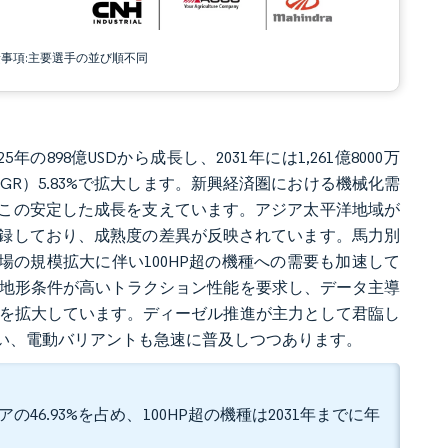
責事項:主要選手の並び順不同
年の898億USDから成長し、2031年には1,261億8000万
AGR）5.83%で拡大します。新興経済圏における機械化需
この安定した成長を支えています。アジア太平洋地域が
録しており、成熟度の差異が反映されています。馬力別
農場の規模拡大に伴い100HP超の機種への需要も加速して
、地形条件が高いトラクション性能を要求し、データ主導
力を拡大しています。ディーゼル推進が主力として君臨し
い、電動バリアントも急速に普及しつつあります。
の46.93%を占め、100HP超の機種は2031年までに年