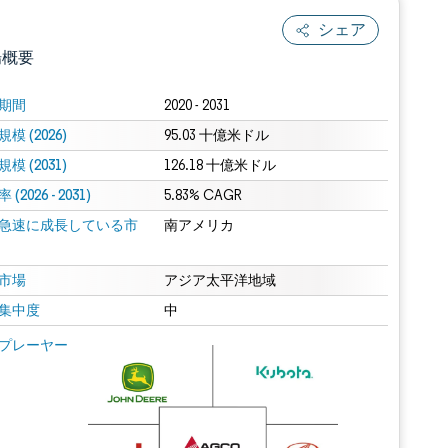
シェア
場概要
期間
2020 - 2031
模 (2026)
95.03 十億米ドル
模 (2031)
126.18 十億米ドル
(2026 - 2031)
5.83% CAGR
急速に成長している市
南アメリカ
.0の表示が必要です。
市場
アジア太平洋地域
集中度
中
 Mordor Intelligence。再利用にはCC BY 4.0の表示が必要です。
プレーヤー