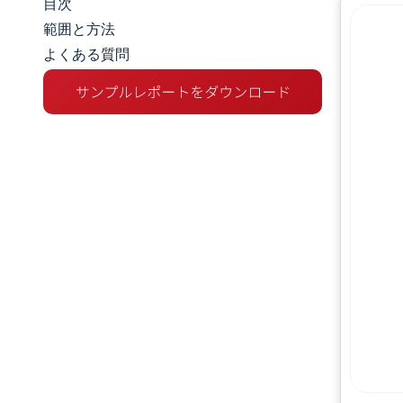
目次
市場規模とシェア
範囲と方法
よくある質問
市場分析
トレンドとインサイト
セグメント分析
地理分析
規制環境
バリューチェーン分析
競争環境
主要プレーヤー
機会と展望