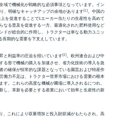
全域で機械化が戦略的な必須事項となっています。イン
[1]
ており、明確なキャッチアップの余地があります
。中国の
向上を促進することで1エーカー当たりの生産性を高めて
らなる普及を促進する一方、最適化された肥料使用など
ンドが総合的に作用し、トラクターは単なる動力ユニッ
る長期的な需要を下支えしています。
[2]
昇と利益率の圧迫を招いています
。欧州連合および中
する形で機械の購入を加速させ、省力化技術の導入を急
者の確保が恒常的な課題となっている園芸および特産作
労働力不足は、トラクター世界市場における需要の根本
ます。これらの高度な機械が圃場に導入されるにつれ、
新し、革新を必要とする産業において効率と生産性の新
おり、これにより収量増加と投入財節減がもたらされ、高