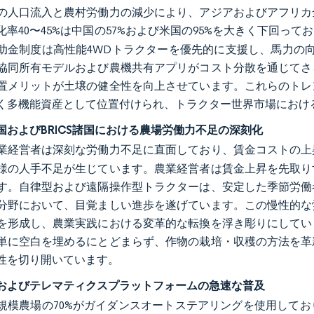
の人口流入と農村労働力の減少により、アジアおよびアフリカ
化率40〜45%は中国の57%および米国の95%を大きく下回っ
助金制度は高性能4WDトラクターを優先的に支援し、馬力の
協同所有モデルおよび農機共有アプリがコスト分散を通じてさ
置メリットが土壌の健全性を向上させています。これらのトレ
く多機能資産として位置付けられ、トラクター世界市場におけ
諸国およびBRICS諸国における農場労働力不足の深刻化
業経営者は深刻な労働力不足に直面しており、賃金コストの上
様の人手不足が生じています。農業経営者は賃金上昇を先取り
す。自律型および遠隔操作型トラクターは、安定した季節労働
分野において、目覚ましい進歩を遂げています。この慢性的な
を形成し、農業実践における変革的な転換を浮き彫りにしてい
単に空白を埋めるにとどまらず、作物の栽培・収穫の方法を革
性を切り開いています。
およびテレマティクスプラットフォームの急速な普及
規模農場の70%がガイダンスオートステアリングを使用して