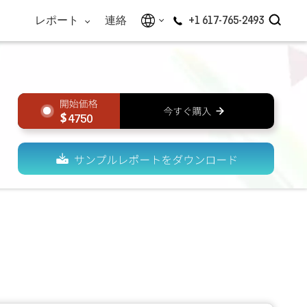
レポート
連絡
+1 617-765-2493
4750