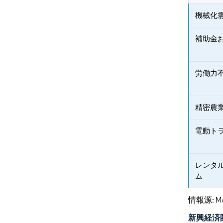
機械化
補助金
労働力
精密農
電動ト
レンタ
ム
情報源: Mord
新興経済