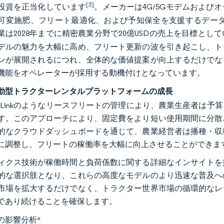
[3]
投資を正当化しています
。メーカーは4G/5Gモデムおよび
変施肥、フリート最適化、および予知保全を支援するデータノードへと変
業は2028年までに精密農業分野で20億USDの売上を目標とし
デルの魅力を大幅に高め、フリート更新の波を引き起こし、ト
ンが展開されるにつれ、全体的な価値提案が向上するだけでな
機能をオペレーターが採用する動機付けとなっています。
動型トラクターレンタルプラットフォームの成長
ineryLinkのようなリースフリートの管理により、農業生産者
す。このアプローチにより、固定費をより短い使用期間に分散
的なクラウドダッシュボードを通じて、農業経営者は播種・収
に調整し、フリートの稼働率を大幅に向上させることができま
ィクス技術が稼働時間と負荷係数に関する詳細なインサイトを
的な選択肢となり、これらの高度なモデルのより迅速な普及へ
市場を拡大するだけでなく、トラクター世界市場の循環的なレ
であり続けることを確保します。
の影響分析
*