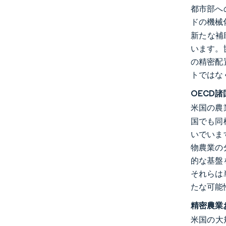
都市部へ
ドの機械
新たな補
います。
の精密配
トではな
OECD
米国の農
国でも同
いでいま
物農業の
的な基盤
それらは
たな可能
精密農業
米国の大