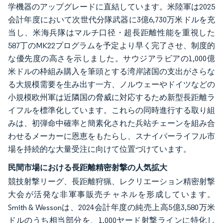
学機器のアップグレードに直結しています。米陸軍は2025
会計年度において次世代分隊武器に3億6,730万米ドルを充
当し、米海兵隊はマルチ口径・超長距離性能を重視した
587丁のMK22プログラムを予定より早く完了させ、制度的
な優先度の高さを示しました。サウジアラビアの1,000億
米ドルの枠組み購入を筆頭とする湾岸諸国の支出がさらな
る大規模需要を生み出す一方、ノルウェーやドイツなどの
小規模欧州軍は近隣国の脅威に対応するため新型長距離ラ
イフルを標準化しています。これらの同時進行する取り組
みは、初弾命中確率と簡素化された兵站チェーンを組み合
わせるメーカーに恩恵をもたらし、スナイパーライフル市
場を持続的な大量受注に向けて位置づけています。
民間市場における長距離精密射撃の人気拡大
競技射撃リーグ、長距離狩猟、レクリエーション精密射撃
大会が活発な非軍事販売チャネルを形成しています。
Smith & Wessonは、2024会計年度の純売上高5億3,580万米
ドルのうち相当部分を、1,000ヤード射撃ラインに特化し