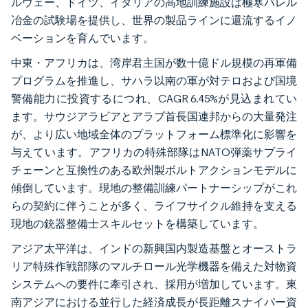
ルウェー、ドイツ、イタリアの高地訓練施設は極寒バレル
冶金の試験場を提供し、世界の製品ラインに還流するイノ
ベーションを育んでいます。
中東・アフリカは、湾岸君主国が数十億ドル規模の再軍備
プログラムを推進し、サハラ以南の軍が対テロおよび国境
警備能力に投資するにつれ、CAGR 6.45%が見込まれてい
ます。サウジアラビアとアラブ首長国連邦からの大量発注
が、より広い地域全体のプラットフォーム標準化に影響を
与えています。アフリカの特殊部隊はNATO弾薬サプライ
チェーンと互換性のある欧州製ボルトアクションモデルに
傾倒しています。現地の整備訓練パートナーシップがこれ
らの契約に伴うことが多く、ライフサイクル維持を支える
現地の銃器整備士スキルセットを構築しています。
アジア太平洋は、インドの新興国内製造基盤とオーストラ
リア特殊作戦部隊のマルチロール光学機器を備えた対物資
システムへの要件に牽引され、採用が増加しています。東
南アジアにおける並行した経済成長が長距離スナイパー資