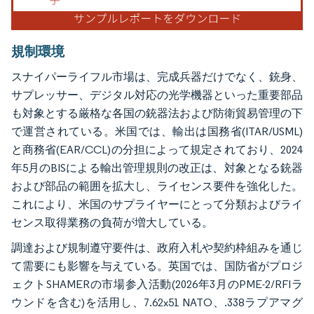
規制環境
スナイパーライフル市場は、完成兵器だけでなく、銃身、
サプレッサー、デジタル対応の光学機器といった重要部品
も対象とする厳格な各国の銃器法および防衛貿易管理の下
で運営されている。米国では、輸出は国務省(ITAR/USML)
と商務省(EAR/CCL)の分担によって規定されており、2024
年5月のBISによる輸出管理規則の改正は、対象となる銃器
および部品の範囲を拡大し、ライセンス要件を強化した。
これにより、米国のサプライヤーにとって分類およびライ
センス取得業務の負荷が増大している。
調達および規制遵守要件は、政府入札や契約枠組みを通じ
て需要にも影響を与えている。英国では、国防省がプロジ
ェクトSHAMERの市場参入活動(2026年3月のPME-2/RFIラ
ウンドを含む)を活用し、7.62x51 NATO、.338ラプアマグ