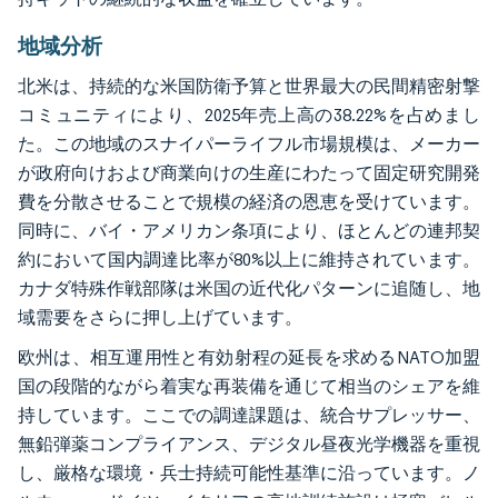
地域分析
北米は、持続的な米国防衛予算と世界最大の民間精密射撃
コミュニティにより、2025年売上高の38.22%を占めまし
た。この地域のスナイパーライフル市場規模は、メーカー
が政府向けおよび商業向けの生産にわたって固定研究開発
費を分散させることで規模の経済の恩恵を受けています。
同時に、バイ・アメリカン条項により、ほとんどの連邦契
約において国内調達比率が80%以上に維持されています。
カナダ特殊作戦部隊は米国の近代化パターンに追随し、地
域需要をさらに押し上げています。
欧州は、相互運用性と有効射程の延長を求めるNATO加盟
国の段階的ながら着実な再装備を通じて相当のシェアを維
持しています。ここでの調達課題は、統合サプレッサー、
無鉛弾薬コンプライアンス、デジタル昼夜光学機器を重視
し、厳格な環境・兵士持続可能性基準に沿っています。ノ