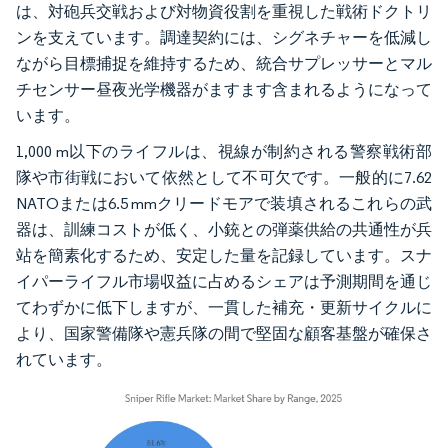
は、対砲兵交戦および対物資役割を重視した戦術ドクトリ
ンを支えています。調達契約には、シグネチャーを低減し
ながら目標捕捉を維持するため、統合サプレッサーとマル
チセンサー昼夜光学機器がますます含まれるようになって
います。
1,000 m以下のライフルは、視線が制約される警察戦術部
隊や市街戦において依然として不可欠です。一般的に7.62
NATOまたは6.5 mmクリードモアで装填されるこれらの武
器は、訓練コストが低く、小銃との弾薬供給の共通性が兵
站を簡素化するため、安定した量を記録しています。スナ
イパーライフル市場収益に占めるシェアは予測期間を通じ
てわずかに低下しますが、一貫した補充・更新サイクルに
より、国家警備隊や憲兵隊の間で堅固な顧客基盤が確保さ
れています。