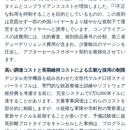
[1]
タイムとコンプライアンスコストが増加しました。
不正
な転用を抑制することを目的としているものの、この規則
は意図せず一部の外国バイヤーをより緩やかな規制下で運
営するサプライヤーへと誘導しています。コンプライアン
スの諸費用には、法的審査、個別部品番号の分類、第三者
デューデリジェンス費用が含まれ、少量輸出のマージンを
圧迫し、アフターセールスサポート契約を複雑化させてい
ます。
高い調達コストと長期維持コストによる広範な採用の制限
デジタル光学機器を組み合わせた次世代マルチ口径スナイ
パーライフルは、専門的な銃器整備士訓練やソフトウェア
維持費を考慮する前に、完全システムで2万5,000米ドルに
達することがあります。大量軍事調達はこれらのコストを
部分的に相殺しますが、小規模な軍隊や市町村の警察署は
更新サイクルを延期することが多いです。予備試験後に超
長距離プロトタイプをキャンセルした事例は、プログラム