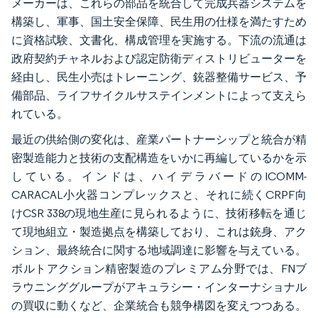
メーカーは、これらの部品を統合して完成兵器システムを
構築し、軍事、国土安全保障、民生用の仕様を満たすため
に資格試験、文書化、構成管理を実施する。下流の流通は
政府契約チャネルおよび認定防衛ディストリビューターを
経由し、民生小売はトレーニング、銃器整備サービス、予
備部品、ライフサイクルサステインメントによって支えら
れている。
最近の供給側の変化は、産業パートナーシップと統合が精
密製造能力と技術の支配構造をいかに再編しているかを示
している。インドは、ハイデラバードのICOMM-
CARACAL小火器コンプレックスと、それに続くCRPF向
けCSR 338の現地生産に見られるように、技術移転を通じ
て現地組立・製造拠点を構築しており、これは銃身、アク
ション、最終統合に関する地域調達に影響を与えている。
ボルトアクション精密製造のプレミアム分野では、FNブ
ラウニンググループがアキュラシー・インターナショナル
の買収に動くなど、企業統合も競争構図を変えつつある。