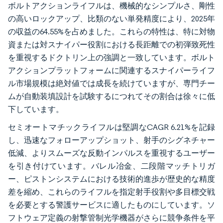
ボルトアクションライフルは、機械的なシンプルさ、剛性
の高いロックアップ、比類のない単発精度により、2025年
の収益の64.55%を占めました。これらの特性は、特に対物
資または対スナイパー役割における長距離での初弾致死性
を重視するドクトリン上の強調と一致しています。ボルト
アクションプラットフォームに関連するスナイパーライフ
ル市場規模は絶対値では成長を続けていますが、専門チー
ムが自動装填設計を試験するにつれてその割合は徐々に低
下しています。
セミオートマチックライフルは堅調なCAGR 6.21%を記録
し、迅速なフォローアップショット、射手のシグネチャー
低減、よりスムーズな反動インパルスを重視するユーザー
を引き付けています。バレル冶金、二段階マッチトリガ
ー、ピストンシステムにおける技術的進歩が歴史的な精度
差を縮め、これらのライフルを指定射手役割や多目標交戦
を必要とする警護サービスに適したものにしています。ソ
フトウェア定義の射撃管制光学機器がさらに競争条件を平