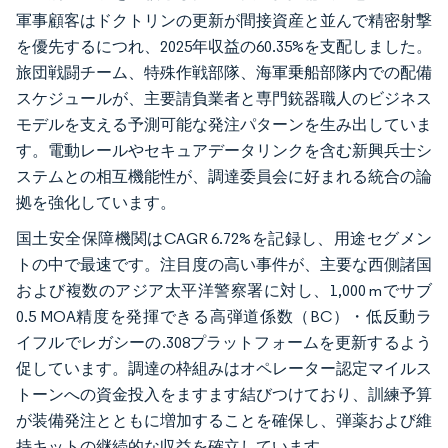
軍事顧客はドクトリンの更新が間接資産と並んで精密射撃
を優先するにつれ、2025年収益の60.35%を支配しました。
旅団戦闘チーム、特殊作戦部隊、海軍乗船部隊内での配備
スケジュールが、主要請負業者と専門銃器職人のビジネス
モデルを支える予測可能な発注パターンを生み出していま
す。電動レールやセキュアデータリンクを含む新興兵士シ
ステムとの相互機能性が、調達委員会に好まれる統合の論
拠を強化しています。
国土安全保障機関はCAGR 6.72%を記録し、用途セグメン
トの中で最速です。注目度の高い事件が、主要な西側諸国
および複数のアジア太平洋警察署に対し、1,000 mでサブ
0.5 MOA精度を発揮できる高弾道係数（BC）・低反動ラ
イフルでレガシーの.308プラットフォームを更新するよう
促しています。調達の枠組みはオペレーター認定マイルス
トーンへの資金投入をますます結びつけており、訓練予算
が装備発注とともに増加することを確保し、弾薬および維
持キットの継続的な収益を確立しています。