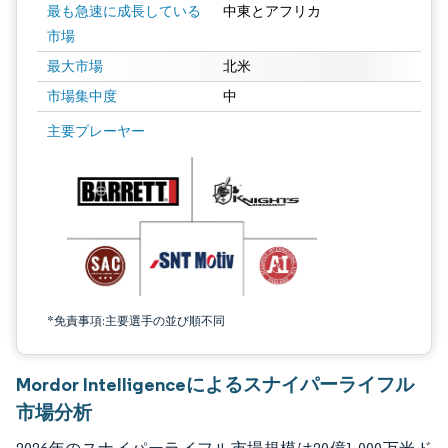
最も急速に成長している
中東とアフリカ
市場
最大市場
北米
市場集中度
中
画像 © Mordor Intelligence。再利用にはCC BY 4.0の表示が必要です。
主要プレーヤー
*免責事項:主要選手の並び順不同
Mordor Intelligenceによるスナイパーライフル
市場分析