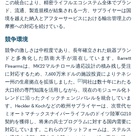
この統合により、精密ライフルエコシステム全体でブラン
ド、流通、製造規模が結集される一方、サプライヤーは国
境を越えた納入とアフターサービスにおける輸出管理上の
摩擦への対応を続けている。
競争環境
競争の激しさは中程度であり、長年確立された銃器ブラン
ドと多角化した防衛大手が混在しています。Barrett
Firearmsは、MK22マルチロール適応設計の積み残し受注
に対応するため、7,600万米ドルの施設投資によりテネシ
[2]
ー州の生産拠点を拡張しました。
同社は数十年にわたる
大口径の専門知識を活用しながら、現在のモジュール化ト
レンドに沿ったクイックチェンジバレルを統合していま
す。Heckler & Kochなどの欧州サプライヤーは、次世代セ
ミオートマチックスナイパーライフルのドイツ陸軍G210
契約を獲得し、将来の兵士プログラムに対する国内需要に
対応しています。これらのプラットフォームは、ステルス