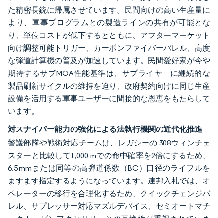
た精密長銃に帰属させています。民間向けの高い生産量に
より、軍事プログラムとの製造ラインの共有が可能とな
り、単位コストが低下するとともに、アフターマーケット
向け調整可能トリガー、カーボンファイバーバレル、高度
な弾道計算機の普及が加速しています。民間愛好家が今や
期待するサブMOA性能基準は、サプライヤーに継続的な
製品刷新サイクルの維持を迫り、政府契約向けに同じ生産
設備を活用する軍事ユーザーに間接的な恩恵をもたらして
います。
対スナイパー能力の強化による法執行機関の近代化推進
警護部隊や戦術対応チームは、レガシーの.308ウィンチェ
スターと比較して1,000 mでの命中確率を2倍にするため、
6.5 mmまたは同等の高弾道係数（BC）口径のライフルを
ますます指定するようになっています。連邦入札では、オ
ペレーターの移行を合理化するため、クイックチェンジバ
レル、サプレッサー対応マズルデバイス、セミオートマチ