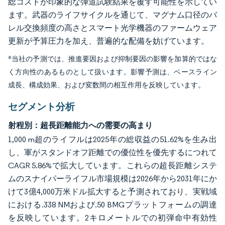
総コストが印象的な弾道試験結果を覆す可能性を示してい
ます。武器のライフサイクルを通じて、マグナム口径のバ
レル交換頻度の高さとスマート光学機器のファームウェア
更新が予算圧力を加え、普遍的な配備を妨げています。
*当社の予測では、推進要因および抑制要因の影響を加算的ではな
く方向性のあるものとして扱います。影響予測は、ベースライン
成長、構成効果、および変数間の相互作用を反映しています。
セグメント分析
射程別：超長距離能力への需要の高まり
1,000 m超のライフルは2025年の総収益の51.62%を生み出
し、軍がスタンドオフ距離での優位性を優先するにつれて
CAGR 5.86%で拡大しています。これらの超長距離システ
ムのスナイパーライフル市場規模は2026年から2031年にか
けて3億4,000万米ドル拡大すると予測されており、実戦域
における.338 NMおよび.50 BMGプラットフォームの調達
を反映しています。2キロメートルでの初弾命中有効性