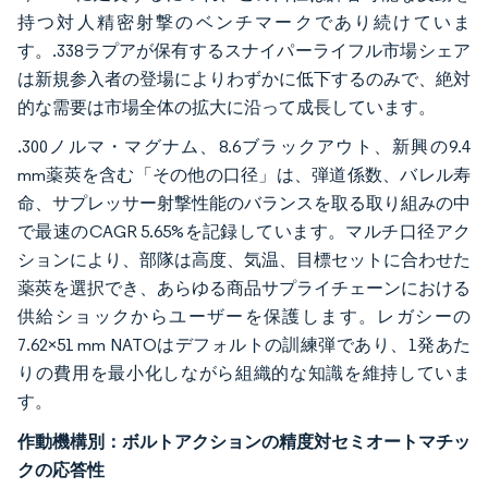
持つ対人精密射撃のベンチマークであり続けていま
す。.338ラプアが保有するスナイパーライフル市場シェア
は新規参入者の登場によりわずかに低下するのみで、絶対
的な需要は市場全体の拡大に沿って成長しています。
.300ノルマ・マグナム、8.6ブラックアウト、新興の9.4
mm薬莢を含む「その他の口径」は、弾道係数、バレル寿
命、サプレッサー射撃性能のバランスを取る取り組みの中
で最速のCAGR 5.65%を記録しています。マルチ口径アク
ションにより、部隊は高度、気温、目標セットに合わせた
薬莢を選択でき、あらゆる商品サプライチェーンにおける
供給ショックからユーザーを保護します。レガシーの
7.62×51 mm NATOはデフォルトの訓練弾であり、1発あた
りの費用を最小化しながら組織的な知識を維持していま
す。
作動機構別：ボルトアクションの精度対セミオートマチッ
クの応答性