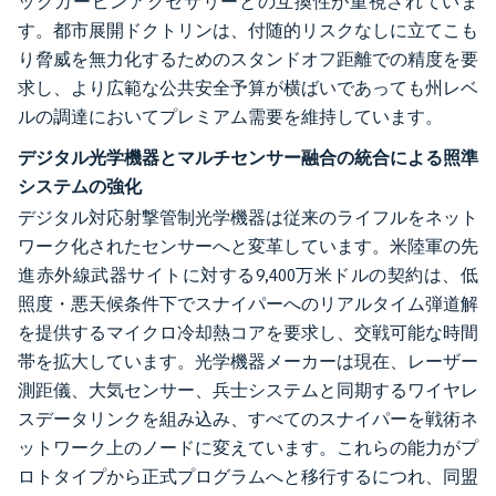
ックカービンアクセサリーとの互換性が重視されていま
す。都市展開ドクトリンは、付随的リスクなしに立てこも
り脅威を無力化するためのスタンドオフ距離での精度を要
求し、より広範な公共安全予算が横ばいであっても州レベ
ルの調達においてプレミアム需要を維持しています。
デジタル光学機器とマルチセンサー融合の統合による照準
システムの強化
デジタル対応射撃管制光学機器は従来のライフルをネット
ワーク化されたセンサーへと変革しています。米陸軍の先
進赤外線武器サイトに対する9,400万米ドルの契約は、低
照度・悪天候条件下でスナイパーへのリアルタイム弾道解
を提供するマイクロ冷却熱コアを要求し、交戦可能な時間
帯を拡大しています。光学機器メーカーは現在、レーザー
測距儀、大気センサー、兵士システムと同期するワイヤレ
スデータリンクを組み込み、すべてのスナイパーを戦術ネ
ットワーク上のノードに変えています。これらの能力がプ
ロトタイプから正式プログラムへと移行するにつれ、同盟