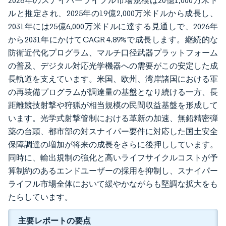
2026年のスナイパーライフル市場規模は20億1,000万米ド
ルと推定され、2025年の19億2,000万米ドルから成長し、
2031年には25億6,000万米ドルに達する見通しで、2026年
から2031年にかけてCAGR 4.89%で成長します。継続的な
防衛近代化プログラム、マルチ口径武器プラットフォーム
の普及、デジタル対応光学機器への需要がこの安定した成
長軌道を支えています。米国、欧州、湾岸諸国における軍
の再装備プログラムが調達量の基盤となり続ける一方、長
距離競技射撃や狩猟が相当規模の民間収益基盤を形成して
います。光学式射撃管制における革新の加速、無鉛精密弾
薬の台頭、都市部の対スナイパー要件に対応した国土安全
保障調達の増加が将来の成長をさらに後押ししています。
同時に、輸出規制の強化と高いライフサイクルコストが予
算制約のあるエンドユーザーの採用を抑制し、スナイパー
ライフル市場全体において緩やかながらも堅調な拡大をも
たらしています。
主要レポートの要点