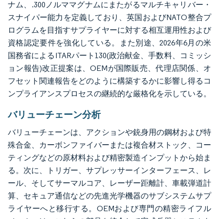
ナム、.300ノルママグナムにまたがるマルチキャリバー・
スナイパー能力を定義しており、英国およびNATO整合プ
ログラムを目指すサプライヤーに対する相互運用性および
資格認定要件を強化している。また別途、2026年6月の米
国務省によるITARパート130(政治献金、手数料、コミッシ
ョン報告)改正提案は、OEMが国際販売、代理店関係、オ
フセット関連報告をどのように構築するかに影響し得るコ
ンプライアンスプロセスの継続的な厳格化を示している。
バリューチェーン分析
バリューチェーンは、アクションや銃身用の鋼材および特
殊合金、カーボンファイバーまたは複合材ストック、コー
ティングなどの原材料および精密製造インプットから始ま
る。次に、トリガー、サプレッサーインターフェース、レ
ール、そしてサーマルコア、レーザー距離計、車載弾道計
算、セキュア通信などの先進光学機器のサブシステムサプ
ライヤーへと移行する。OEMおよび専門の精密ライフル