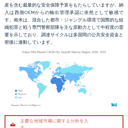
産を含む裁量的な安全保障予算をもたらしていますが、納
入は西側OEMからの輸出管理承認に依然として敏感で
す。南米は、混合した都市・ジャングル環境で国際的な組
織犯罪と戦う専門警察部隊を主な原動力として中程度の需
要を示しており、調達サイクルは多国間の公共安全資金と
密接に連動しています。
画像 © Mordor Intelligence。再利用にはCC BY 4.0の表示が必要です。