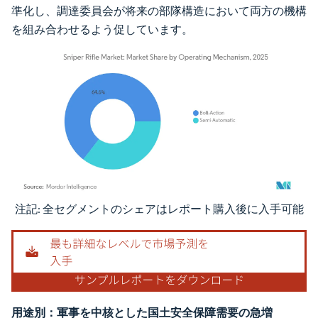
準化し、調達委員会が将来の部隊構造において両方の機構
を組み合わせるよう促しています。
注記: 全セグメントのシェアはレポート購入後に入手可能
画像 © Mordor Intelligence。再利用にはCC BY 4.0の表示が必要です。
用途別：軍事を中核とした国土安全保障需要の急増