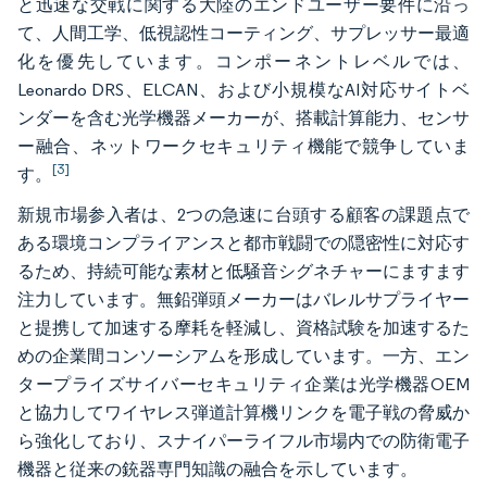
と迅速な交戦に関する大陸のエンドユーザー要件に沿っ
て、人間工学、低視認性コーティング、サプレッサー最適
化を優先しています。コンポーネントレベルでは、
Leonardo DRS、ELCAN、および小規模なAI対応サイトベ
ンダーを含む光学機器メーカーが、搭載計算能力、センサ
ー融合、ネットワークセキュリティ機能で競争していま
[3]
す。
新規市場参入者は、2つの急速に台頭する顧客の課題点で
ある環境コンプライアンスと都市戦闘での隠密性に対応す
るため、持続可能な素材と低騒音シグネチャーにますます
注力しています。無鉛弾頭メーカーはバレルサプライヤー
と提携して加速する摩耗を軽減し、資格試験を加速するた
めの企業間コンソーシアムを形成しています。一方、エン
タープライズサイバーセキュリティ企業は光学機器OEM
と協力してワイヤレス弾道計算機リンクを電子戦の脅威か
ら強化しており、スナイパーライフル市場内での防衛電子
機器と従来の銃器専門知識の融合を示しています。