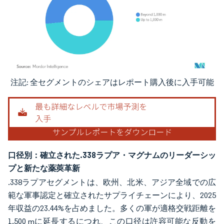
注記: 全セグメントのシェアはレポート購入後に入手可能
画像 © Mordor Intelligence。再利用にはCC BY 4.0の表示が必要です。
口径別：確立された.338ラプア・マグナムのリーダーシッ
プと新たな薬莢革新
.338ラプアセグメントは、欧州、北米、アジア全域での広
範な軍事認定と確立されたサプライチェーンにより、2025
年収益の23.44%を占めました。多くの軍が適格交戦距離を
1,500 mに延長するにつれ、この口径は許容可能な反動を