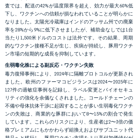
査では、配送の42%が温度限界を超え、効力が最大60%低
下し、ワクチンへの信頼が損なわれていることが明らかに
なりました。太陽光冷蔵庫はインドのアッサム州での廃棄
率を28%から9%に低下させましたが、補助金なしでは1台
当たり1,500米ドルのコストは法外です。その結果、周期
的なワクチン接種不足が生じ、疾病が持続し、豚用ワクチ
ン市場の短期的な成長を抑制しています。
生弱毒化株による副反応・ワクチン失敗
毒力復帰事例により、2024年に隔離プロトコルが更新され
ました。欧州のファーマコビジランスは2024〜2025年に
127件の過敏症事例を記録し、ラベル変更とバイオセキュ
リティの強化を余儀なくされました。コールドチェーンの
不備や母体抗体干渉に起因することが多い生弱毒化ワクチ
ンの失敗は、商業的な豚群において8〜15%の割合で発生
しています。これらのリスクにより、生産者は2〜3倍の価
格プレミアムにもかかわらず組換えおよびサブユニット代
替品へと移行し、豚用ワクチン市場をより高付加価値だが