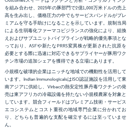
Outcomesスイートはワクチンと分析・コンサルティング
を組み合わせ、2025年の豚部門で2億1,000万米ドルの売上
高を生み出し、価格圧力の中でもサービスバンドルがプレ
ミアムを守る手助けになることを示しています。規制当局
による生弱毒化ファーマコビジランスの強化により、組換
えおよびサブユニットパイプラインが戦略的優先事項とな
っており、ASFや新たなPRRS変異株が更新された抗原を
必要とする際に迅速に対応できるサプライヤーが豚用ワク
チン市場の追加シェアを獲得できる立場にあります。
小規模な破壊的企業はニッチな地域での機動性を活用して
います。Indian ImmunologicalsはISO認証施設を活用して東
南アジアに供給し、Virbacの熱安定性豚丹毒ワクチンの発
売は東アフリカの冷蔵設備を持たない小規模農家を対象と
しています。競合フィールドはプレミアム技術・サービス
エコシステムとコスト重視の地域専門企業に分かれてお
り、どちらも普遍的な支配を確立するには至っていませ
ん。