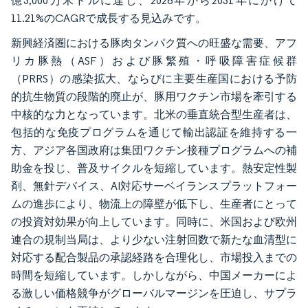
億3,000万米ドルに達し、2026年から2031年にかけて
11.21%のCAGRで成長する見込みです。
新興経済圏における豚肉タンパク質への旺盛な需要、アフ
リカ豚熱（ASF）および豚繁殖・呼吸障害症候群
（PRRS）の感染拡大、ならびに主要生産国における予防
的抗生物質の段階的廃止が、豚用ワクチン市場を牽引する
中核的な力となっています。北米の垂直統合型生産者は、
包括的な免疫プログラムを通じて輸出認証を維持する一
方、アジア各国政府は集団ワクチン接種プログラムへの補
助金を投じ、普及サイクルを短縮しています。熱安定性製
剤、無針デバイス、AI対応サーベイランスプラットフォー
ムの進歩により、物流上の障壁が低下し、生産者にとって
の投資対効果が向上しています。同時に、米国および欧州
連合の規制当局は、より少ない注射回数で新たな血清型に
対応する配合製品の承認経路を合理化し、市場投入までの
時間を短縮しています。しかしながら、中国メーカーによ
る激しい価格競争がグローバルマージンを圧迫し、サプラ