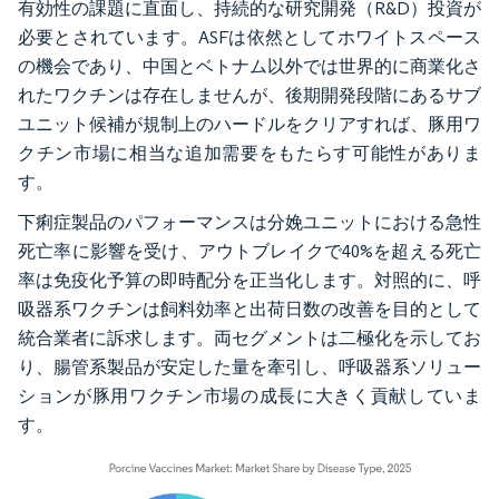
有効性の課題に直面し、持続的な研究開発（R&D）投資が
必要とされています。ASFは依然としてホワイトスペース
の機会であり、中国とベトナム以外では世界的に商業化さ
れたワクチンは存在しませんが、後期開発段階にあるサブ
ユニット候補が規制上のハードルをクリアすれば、豚用ワ
クチン市場に相当な追加需要をもたらす可能性がありま
す。
下痢症製品のパフォーマンスは分娩ユニットにおける急性
死亡率に影響を受け、アウトブレイクで40%を超える死亡
率は免疫化予算の即時配分を正当化します。対照的に、呼
吸器系ワクチンは飼料効率と出荷日数の改善を目的として
統合業者に訴求します。両セグメントは二極化を示してお
り、腸管系製品が安定した量を牽引し、呼吸器系ソリュー
ションが豚用ワクチン市場の成長に大きく貢献していま
す。