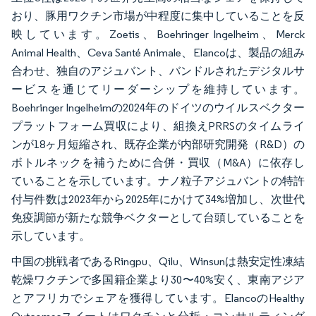
おり、豚用ワクチン市場が中程度に集中していることを反
映しています。Zoetis、Boehringer Ingelheim、Merck
Animal Health、Ceva Santé Animale、Elancoは、製品の組み
合わせ、独自のアジュバント、バンドルされたデジタルサ
ービスを通じてリーダーシップを維持しています。
Boehringer Ingelheimの2024年のドイツのウイルスベクター
プラットフォーム買収により、組換えPRRSのタイムライ
ンが18ヶ月短縮され、既存企業が内部研究開発（R&D）の
ボトルネックを補うために合併・買収（M&A）に依存し
ていることを示しています。ナノ粒子アジュバントの特許
付与件数は2023年から2025年にかけて34%増加し、次世代
免疫調節が新たな競争ベクターとして台頭していることを
示しています。
中国の挑戦者であるRingpu、Qilu、Winsunは熱安定性凍結
乾燥ワクチンで多国籍企業より30〜40%安く、東南アジア
とアフリカでシェアを獲得しています。ElancoのHealthy