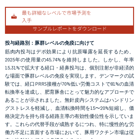
投与経路別：豚群レベルの免疫に向けて
筋肉内投与はデポ効果により抗原曝露を延長するため、
2025年の使用量の45.74%を維持しました。しかし、年率
15.31%で拡大する経口・経鼻投与は、個別注射が非経済的
な場面で豚群レベルの免疫を実現します。デンマークの試
験では、経口PRRS接種が70%低い労働コストで81%の血清
転換率を達成し、肥育豚舎にとって魅力的なアプローチで
あることが示されました。無針皮内システムはハンドリン
グストレスを軽減し、血清転換時間を15〜20%短縮し、価
格決定力を持ち得る経路主導の有効性優位性を示していま
す。これらの代替手段が成熟するにつれ、特に慢性的な労
働力不足に直面する市場において、豚用ワクチン市場は従