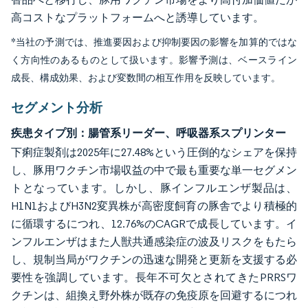
高コストなプラットフォームへと誘導しています。
*当社の予測では、推進要因および抑制要因の影響を加算的ではな
く方向性のあるものとして扱います。影響予測は、ベースライン
成長、構成効果、および変数間の相互作用を反映しています。
セグメント分析
疾患タイプ別：腸管系リーダー、呼吸器系スプリンター
下痢症製剤は2025年に27.48%という圧倒的なシェアを保持
し、豚用ワクチン市場収益の中で最も重要な単一セグメン
トとなっています。しかし、豚インフルエンザ製品は、
H1N1およびH3N2変異株が高密度飼育の豚舎でより積極的
に循環するにつれ、12.76%のCAGRで成長しています。イ
ンフルエンザはまた人獣共通感染症の波及リスクをもたら
し、規制当局がワクチンの迅速な開発と更新を支援する必
要性を強調しています。長年不可欠とされてきたPRRSワ
クチンは、組換え野外株が既存の免疫原を回避するにつれ