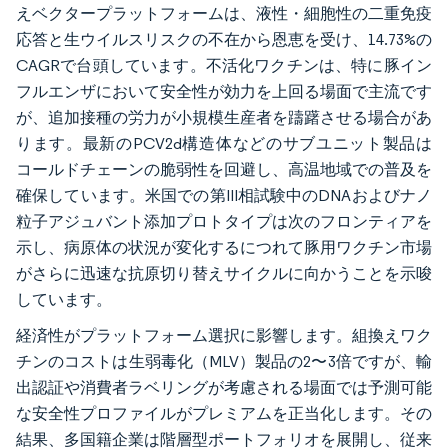
えベクタープラットフォームは、液性・細胞性の二重免疫
応答と生ウイルスリスクの不在から恩恵を受け、14.73%の
CAGRで台頭しています。不活化ワクチンは、特に豚イン
フルエンザにおいて安全性が効力を上回る場面で主流です
が、追加接種の労力が小規模生産者を躊躇させる場合があ
ります。最新のPCV2d構造体などのサブユニット製品は
コールドチェーンの脆弱性を回避し、高温地域での普及を
確保しています。米国での第III相試験中のDNAおよびナノ
粒子アジュバント添加プロトタイプは次のフロンティアを
示し、病原体の状況が変化するにつれて豚用ワクチン市場
がさらに迅速な抗原切り替えサイクルに向かうことを示唆
しています。
経済性がプラットフォーム選択に影響します。組換えワク
チンのコストは生弱毒化（MLV）製品の2〜3倍ですが、輸
出認証や消費者ラベリングが考慮される場面では予測可能
な安全性プロファイルがプレミアムを正当化します。その
結果、多国籍企業は階層型ポートフォリオを展開し、従来