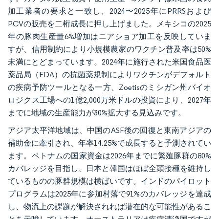
加工業者の要求と一致し、2024〜2025年にPRRSおよび
PCVの販売を二桁成長に押し上げました。メキシコの2025
年の豚肉生産量6%増加はニアショア加工を反映していま
すが、信用制約により小規模農家のワクチン普及率は50%
未満にとどまっています。2024年に施行された米国食品医
薬品局（FDA）の抗菌薬規制によりワクチンがデフォルト
の疾病予防ツールとなる一方、Zoetisのミシガン州バイオ
ロジクス工場への1億2,000万米ドルの投資により、2027年
までに地域の生産能力が30%拡大する見込みです。
アジア太平洋地域は、中国のASF後の回復と東南アジアの
補助金に牽引され、年率14.25%で成長すると予測されてい
ます。ベトナムの国家資金は2026年までに繁殖豚群の80%
カバレッジを目指し、日本と韓国はほぼ全頭接種を維持し
ているものの豚群規模は横ばいです。インドのパイロット
プログラムは2025年に参加村落で91%のカバレッジを達成
し、物流上の課題が解決されれば潜在的な可能性があるこ