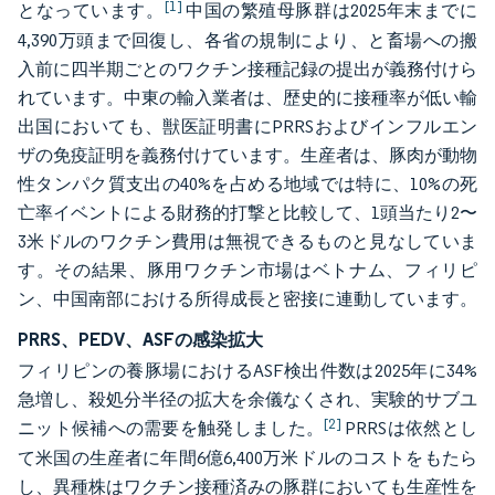
[1]
となっています。
中国の繁殖母豚群は2025年末までに
4,390万頭まで回復し、各省の規制により、と畜場への搬
入前に四半期ごとのワクチン接種記録の提出が義務付けら
れています。中東の輸入業者は、歴史的に接種率が低い輸
出国においても、獣医証明書にPRRSおよびインフルエン
ザの免疫証明を義務付けています。生産者は、豚肉が動物
性タンパク質支出の40%を占める地域では特に、10%の死
亡率イベントによる財務的打撃と比較して、1頭当たり2〜
3米ドルのワクチン費用は無視できるものと見なしていま
す。その結果、豚用ワクチン市場はベトナム、フィリピ
ン、中国南部における所得成長と密接に連動しています。
PRRS、PEDV、ASFの感染拡大
フィリピンの養豚場におけるASF検出件数は2025年に34%
急増し、殺処分半径の拡大を余儀なくされ、実験的サブユ
[2]
ニット候補への需要を触発しました。
PRRSは依然とし
て米国の生産者に年間6億6,400万米ドルのコストをもたら
し、異種株はワクチン接種済みの豚群においても生産性を