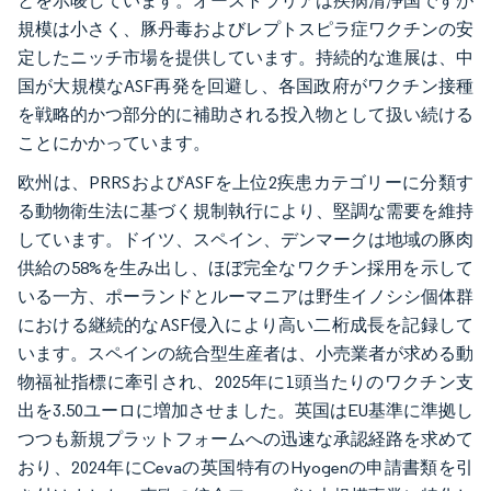
とを示唆しています。オーストラリアは疾病清浄国ですが
規模は小さく、豚丹毒およびレプトスピラ症ワクチンの安
定したニッチ市場を提供しています。持続的な進展は、中
国が大規模なASF再発を回避し、各国政府がワクチン接種
を戦略的かつ部分的に補助される投入物として扱い続ける
ことにかかっています。
欧州は、PRRSおよびASFを上位2疾患カテゴリーに分類す
る動物衛生法に基づく規制執行により、堅調な需要を維持
しています。ドイツ、スペイン、デンマークは地域の豚肉
供給の58%を生み出し、ほぼ完全なワクチン採用を示して
いる一方、ポーランドとルーマニアは野生イノシシ個体群
における継続的なASF侵入により高い二桁成長を記録して
います。スペインの統合型生産者は、小売業者が求める動
物福祉指標に牽引され、2025年に1頭当たりのワクチン支
出を3.50ユーロに増加させました。英国はEU基準に準拠し
つつも新規プラットフォームへの迅速な承認経路を求めて
おり、2024年にCevaの英国特有のHyogenの申請書類を引