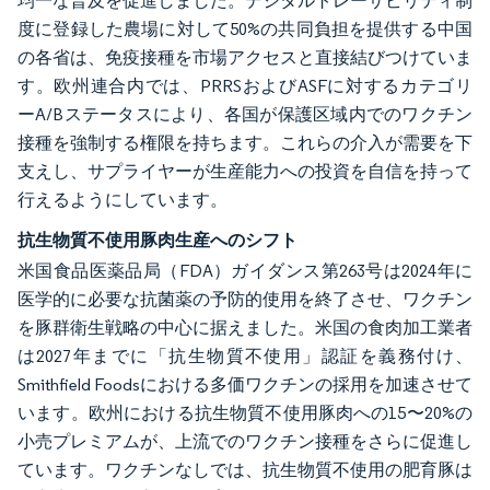
均一な普及を促進しました。デジタルトレーサビリティ制
度に登録した農場に対して50%の共同負担を提供する中国
の各省は、免疫接種を市場アクセスと直接結びつけていま
す。欧州連合内では、PRRSおよびASFに対するカテゴリ
ーA/Bステータスにより、各国が保護区域内でのワクチン
接種を強制する権限を持ちます。これらの介入が需要を下
支えし、サプライヤーが生産能力への投資を自信を持って
行えるようにしています。
抗生物質不使用豚肉生産へのシフト
米国食品医薬品局（FDA）ガイダンス第263号は2024年に
医学的に必要な抗菌薬の予防的使用を終了させ、ワクチン
を豚群衛生戦略の中心に据えました。米国の食肉加工業者
は2027年までに「抗生物質不使用」認証を義務付け、
Smithfield Foodsにおける多価ワクチンの採用を加速させて
います。欧州における抗生物質不使用豚肉への15〜20%の
小売プレミアムが、上流でのワクチン接種をさらに促進し
ています。ワクチンなしでは、抗生物質不使用の肥育豚は