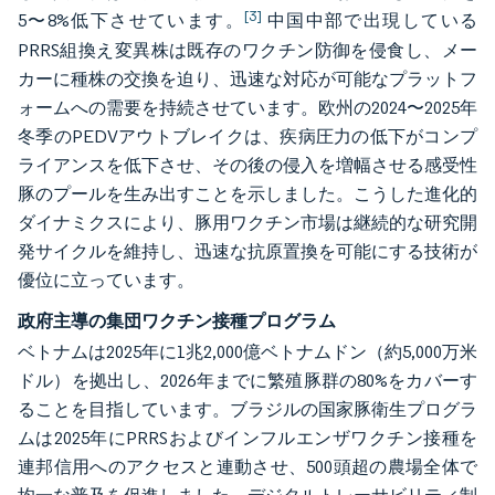
[3]
5〜8%低下させています。
中国中部で出現している
PRRS組換え変異株は既存のワクチン防御を侵食し、メー
カーに種株の交換を迫り、迅速な対応が可能なプラットフ
ォームへの需要を持続させています。欧州の2024〜2025年
冬季のPEDVアウトブレイクは、疾病圧力の低下がコンプ
ライアンスを低下させ、その後の侵入を増幅させる感受性
豚のプールを生み出すことを示しました。こうした進化的
ダイナミクスにより、豚用ワクチン市場は継続的な研究開
発サイクルを維持し、迅速な抗原置換を可能にする技術が
優位に立っています。
政府主導の集団ワクチン接種プログラム
ベトナムは2025年に1兆2,000億ベトナムドン（約5,000万米
ドル）を拠出し、2026年までに繁殖豚群の80%をカバーす
ることを目指しています。ブラジルの国家豚衛生プログラ
ムは2025年にPRRSおよびインフルエンザワクチン接種を
連邦信用へのアクセスと連動させ、500頭超の農場全体で