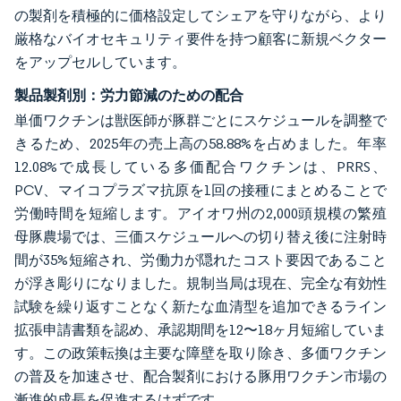
の製剤を積極的に価格設定してシェアを守りながら、より
厳格なバイオセキュリティ要件を持つ顧客に新規ベクター
をアップセルしています。
製品製剤別：労力節減のための配合
単価ワクチンは獣医師が豚群ごとにスケジュールを調整で
きるため、2025年の売上高の58.88%を占めました。年率
12.08%で成長している多価配合ワクチンは、PRRS、
PCV、マイコプラズマ抗原を1回の接種にまとめることで
労働時間を短縮します。アイオワ州の2,000頭規模の繁殖
母豚農場では、三価スケジュールへの切り替え後に注射時
間が35%短縮され、労働力が隠れたコスト要因であること
が浮き彫りになりました。規制当局は現在、完全な有効性
試験を繰り返すことなく新たな血清型を追加できるライン
拡張申請書類を認め、承認期間を12〜18ヶ月短縮していま
す。この政策転換は主要な障壁を取り除き、多価ワクチン
の普及を加速させ、配合製剤における豚用ワクチン市場の
漸進的成長を促進するはずです。