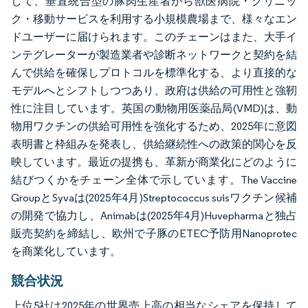
して、垂直統合型の豚肉生産者から獣医病院・クリニッ
ク・移動サービスを利用する小規模農場まで、様々なエン
ドユーザーに届けられます。このチェーンはまた、大手イ
ンテグレーターが製造業者や診断ネットワークと契約を結
んで供給を確保しプロトコルを標準化する、より直接的な
モデルへとシフトしつつあり、政府は供給の可用性と強靭
性に注目しています。英国の動物用医薬品局(VMD)は、動
物用ワクチンの供給可用性を強化するため、2025年に意図
表明書と枠組みを発表し、供給継続性への政策的関心を反
映しています。最近の提携も、革新が商業化にどのように
結びつくかをチェーン全体で示しています。The Vaccine
GroupとSyvaは(2025年4月)Streptococcus suisワクチン候補
の開発で協力し、Animabは(2025年4月)Huvepharmaと独占
販売契約を締結し、欧州で子豚のETEC予防用Nanoprotec
を商業化しています。
競合状況
上位5社は2025年の世界売上高の相当なシェアを保持して