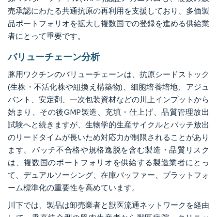
売承認にわたる共通抗原の再利用を支援しており、多価製
品ポートフォリオを拡大し複数国での登録を進める供給業
者にとって重要です。
バリューチェーン分析
豚用ワクチンのバリューチェーンは、抗原シードストック
(生株・不活化株や組換え構築物)、細胞培養培地、アジュ
バント、安定剤、一次包装資材などの川上インプットから
始まり、その後GMP製造、充填・仕上げ、品質管理放出
試験へと続きますが、生物学的生産サイクルとバッチ放出
のリードタイムが長いため対応力が制限されることがあり
ます。バッチ不合格や規格逸脱を含む製造・品質リスク
は、複数国のポートフォリオを供給する製造業者にとっ
て、デュアルソーシング、在庫バッファー、プラットフォ
ーム標準化の重要性を高めています。
川下では、製品は卸売業者と獣医流通ネットワークを経由