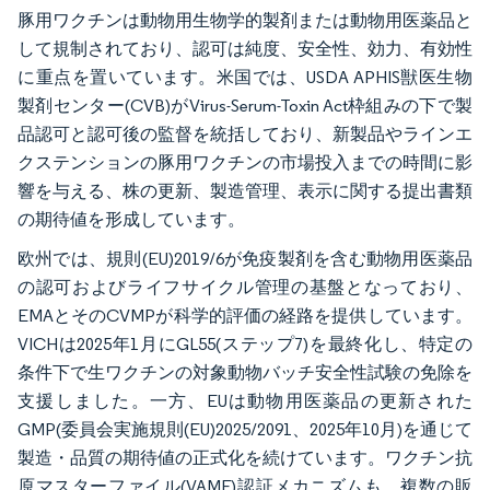
豚用ワクチンは動物用生物学的製剤または動物用医薬品と
して規制されており、認可は純度、安全性、効力、有効性
に重点を置いています。米国では、USDA APHIS獣医生物
製剤センター(CVB)がVirus-Serum-Toxin Act枠組みの下で製
品認可と認可後の監督を統括しており、新製品やラインエ
クステンションの豚用ワクチンの市場投入までの時間に影
響を与える、株の更新、製造管理、表示に関する提出書類
の期待値を形成しています。
欧州では、規則(EU)2019/6が免疫製剤を含む動物用医薬品
の認可およびライフサイクル管理の基盤となっており、
EMAとそのCVMPが科学的評価の経路を提供しています。
VICHは2025年1月にGL55(ステップ7)を最終化し、特定の
条件下で生ワクチンの対象動物バッチ安全性試験の免除を
支援しました。一方、EUは動物用医薬品の更新された
GMP(委員会実施規則(EU)2025/2091、2025年10月)を通じて
製造・品質の期待値の正式化を続けています。ワクチン抗
原マスターファイル(VAMF)認証メカニズムも、複数の販