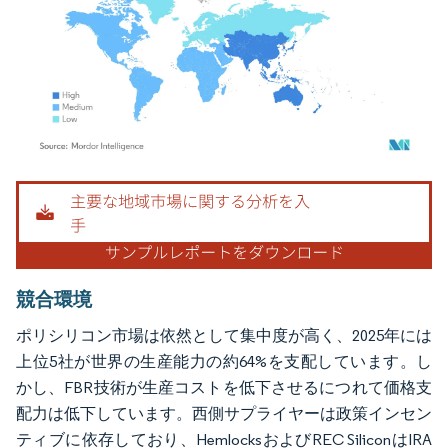
画像 © Mordor Intelligence。再利用にはCC BY 4.0の表示が必要です。
競合環境
ポリシリコン市場は依然として集中度が高く、2025年には
上位5社が世界の生産能力の約64%を支配しています。し
かし、FBR技術が生産コストを低下させるにつれて価格支
配力は低下しています。西側サプライヤーは政策インセン
ティブに依存しており、HemlocksおよびREC SiliconはIRA