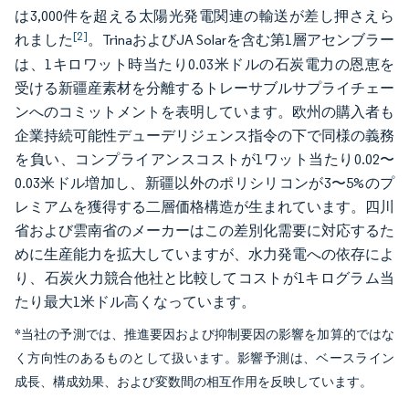
は3,000件を超える太陽光発電関連の輸送が差し押さえら
[2]
れました
。TrinaおよびJA Solarを含む第1層アセンブラー
は、1キロワット時当たり0.03米ドルの石炭電力の恩恵を
受ける新疆産素材を分離するトレーサブルサプライチェー
ンへのコミットメントを表明しています。欧州の購入者も
企業持続可能性デューデリジェンス指令の下で同様の義務
を負い、コンプライアンスコストが1ワット当たり0.02〜
0.03米ドル増加し、新疆以外のポリシリコンが3〜5%のプ
レミアムを獲得する二層価格構造が生まれています。四川
省および雲南省のメーカーはこの差別化需要に対応するた
めに生産能力を拡大していますが、水力発電への依存によ
り、石炭火力競合他社と比較してコストが1キログラム当
たり最大1米ドル高くなっています。
*当社の予測では、推進要因および抑制要因の影響を加算的ではな
く方向性のあるものとして扱います。影響予測は、ベースライン
成長、構成効果、および変数間の相互作用を反映しています。