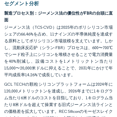
セグメント分析
製造プロセス別：ジーメンス法の優位性がFBRの台頭に直
面
ジーメンス法（TCS-CVD）は2025年のポリシリコン市場
シェアの66.46%を占め、11ナインズの半導体純度を達成す
る原料としてポリシリコン市場規模を支えています。しか
し、流動床反応炉（シラン-FBR）プロセスは、600〜700℃
でシード粒子上にシリコンを堆積させることで電力消費量
を40%削減し、設備コストを1メトリックトン当たり
15,000〜20,000米ドルに抑えることで、2031年にかけて年
平均成長率14.26%で成長しています。
GCL TECHの顆粒シリコンプラットフォームは2024年に
120,000メトリックトンを達成し、2026年までに1キログラ
ム当たり6米ドルのコストを目指しており、1キログラム当
たり8米ドルを超えて操業する旧式ジーメンス法ラインと
の価格差を拡大しています。REC Siliconのモーゼスレイク