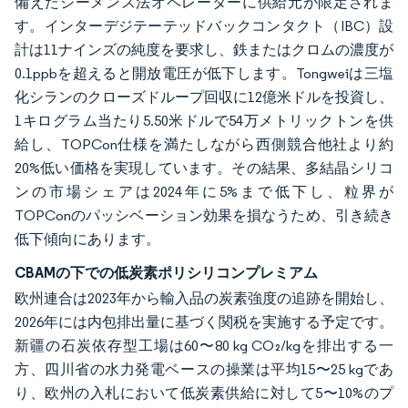
備えたジーメンス法オペレーターに供給元が限定されま
す。インターデジテーテッドバックコンタクト（IBC）設
計は11ナインズの純度を要求し、鉄またはクロムの濃度が
0.1ppbを超えると開放電圧が低下します。Tongweiは三塩
化シランのクローズドループ回収に12億米ドルを投資し、
1キログラム当たり5.50米ドルで54万メトリックトンを供
給し、TOPCon仕様を満たしながら西側競合他社より約
20%低い価格を実現しています。その結果、多結晶シリコ
ンの市場シェアは2024年に5%まで低下し、粒界が
TOPConのパッシベーション効果を損なうため、引き続き
低下傾向にあります。
CBAMの下での低炭素ポリシリコンプレミアム
欧州連合は2023年から輸入品の炭素強度の追跡を開始し、
2026年には内包排出量に基づく関税を実施する予定です。
新疆の石炭依存型工場は60〜80 kg CO₂/kgを排出する一
方、四川省の水力発電ベースの操業は平均15〜25 kgであ
り、欧州の入札において低炭素供給に対して5〜10%のプ