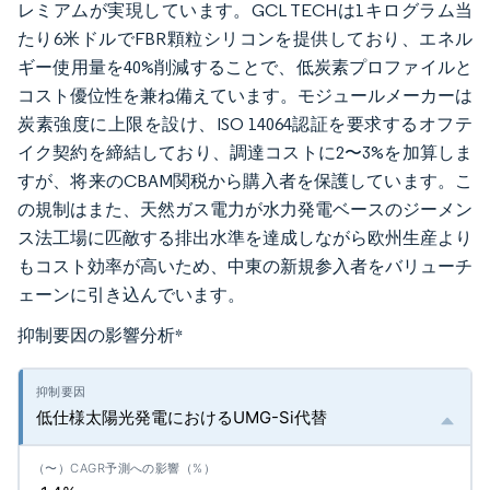
レミアムが実現しています。GCL TECHは1キログラム当
たり6米ドルでFBR顆粒シリコンを提供しており、エネル
ギー使用量を40%削減することで、低炭素プロファイルと
コスト優位性を兼ね備えています。モジュールメーカーは
炭素強度に上限を設け、ISO 14064認証を要求するオフテ
イク契約を締結しており、調達コストに2〜3%を加算しま
すが、将来のCBAM関税から購入者を保護しています。こ
の規制はまた、天然ガス電力が水力発電ベースのジーメン
ス法工場に匹敵する排出水準を達成しながら欧州生産より
もコスト効率が高いため、中東の新規参入者をバリューチ
ェーンに引き込んでいます。
抑制要因の影響分析
*
低仕様太陽光発電におけるUMG-Si代替