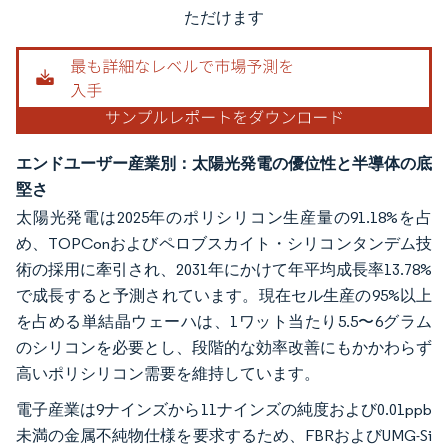
ただけます
エンドユーザー産業別：太陽光発電の優位性と半導体の底
堅さ
太陽光発電は2025年のポリシリコン生産量の91.18%を占
め、TOPConおよびペロブスカイト・シリコンタンデム技
術の採用に牽引され、2031年にかけて年平均成長率13.78%
で成長すると予測されています。現在セル生産の95%以上
を占める単結晶ウェーハは、1ワット当たり5.5〜6グラム
のシリコンを必要とし、段階的な効率改善にもかかわらず
高いポリシリコン需要を維持しています。
電子産業は9ナインズから11ナインズの純度および0.01ppb
未満の金属不純物仕様を要求するため、FBRおよびUMG-Si