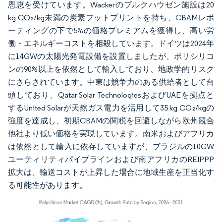
恩恵を受けています。Wackerのブルクハウゼン施設は20
kg CO₂/kg未満の炭素フットプリントを持ち、CBAMレポ
ーティングの下で5%の価格プレミアムを獲得し、高い労
働・エネルギーコストを相殺しています。ドイツは2024年
に14GWの太陽光発電設備を設置しましたが、ポリシリコ
ンの90%以上を依然として輸入しており、地政学的リスク
にさらされています。中東は競争力のある供給者として台
頭しており、Qatar Solar TechnologiesおよびUAEを拠点と
するUnited Solarが天然ガス電力を活用して35 kg CO₂/kgの
強度を達成し、初期CBAMの関税を回避しながら欧州競合
他社より低い価格を実現しています。南米およびアフリカ
は依然として輸入に依存していますが、ブラジルの10GW
ユーティリティパイプラインおよび南アフリカのREIPPP
拡大は、輸送コストが上昇した場合に地域生産を正当化す
る可能性があります。