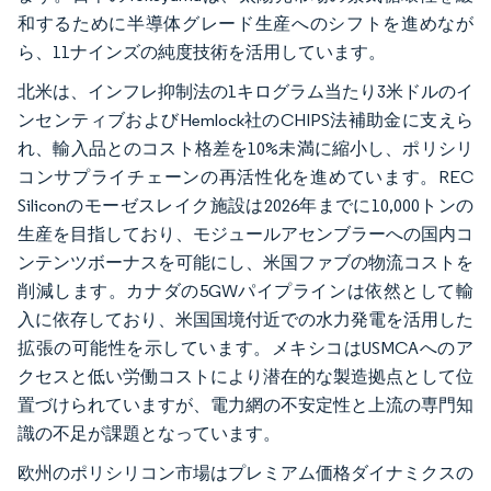
和するために半導体グレード生産へのシフトを進めなが
ら、11ナインズの純度技術を活用しています。
北米は、インフレ抑制法の1キログラム当たり3米ドルのイ
ンセンティブおよびHemlock社のCHIPS法補助金に支えら
れ、輸入品とのコスト格差を10%未満に縮小し、ポリシリ
コンサプライチェーンの再活性化を進めています。REC
Siliconのモーゼスレイク施設は2026年までに10,000トンの
生産を目指しており、モジュールアセンブラーへの国内コ
ンテンツボーナスを可能にし、米国ファブの物流コストを
削減します。カナダの5GWパイプラインは依然として輸
入に依存しており、米国国境付近での水力発電を活用した
拡張の可能性を示しています。メキシコはUSMCAへのア
クセスと低い労働コストにより潜在的な製造拠点として位
置づけられていますが、電力網の不安定性と上流の専門知
識の不足が課題となっています。
欧州のポリシリコン市場はプレミアム価格ダイナミクスの