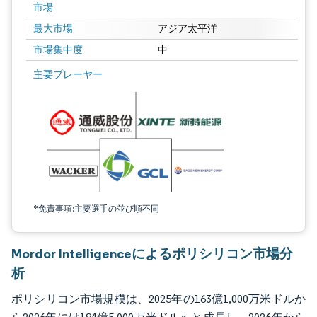
市場
最大市場
アジア太平洋
市場集中度
中
画像 © Mordor Intelligence。再利用にはCC BY 4.0の表示が必要です。
主要プレーヤー
*免責事項:主要選手の並び順不同
Mordor Intelligenceによるポリシリコン市場分
析
ポリシリコン市場規模は、2025年の163億1,000万米ドルか