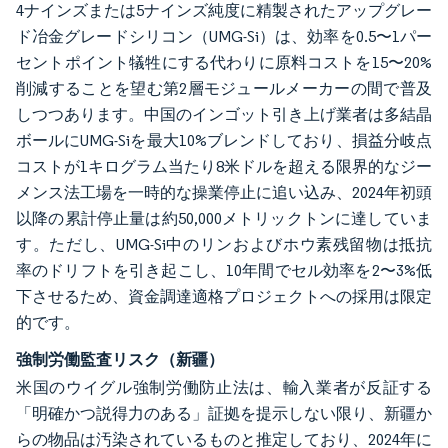
4ナインズまたは5ナインズ純度に精製されたアップグレー
ド冶金グレードシリコン（UMG-Si）は、効率を0.5〜1パー
セントポイント犠牲にする代わりに原料コストを15〜20%
削減することを望む第2層モジュールメーカーの間で普及
しつつあります。中国のインゴット引き上げ業者は多結晶
ボールにUMG-Siを最大10%ブレンドしており、損益分岐点
コストが1キログラム当たり8米ドルを超える限界的なジー
メンス法工場を一時的な操業停止に追い込み、2024年初頭
以降の累計停止量は約50,000メトリックトンに達していま
す。ただし、UMG-Si中のリンおよびホウ素残留物は抵抗
率のドリフトを引き起こし、10年間でセル効率を2〜3%低
下させるため、資金調達適格プロジェクトへの採用は限定
的です。
強制労働監査リスク（新疆）
米国のウイグル強制労働防止法は、輸入業者が反証する
「明確かつ説得力のある」証拠を提示しない限り、新疆か
らの物品は汚染されているものと推定しており、2024年に