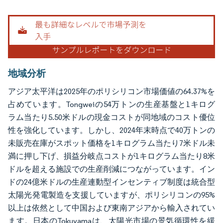
画像 © Mordor Intelligence。再利用にはCC BY 4.0の表示が必要です。
地域分析
アジア太平洋は2025年のポリシリコン市場価値の64.37%を
占めています。Tongweiの54万トンの生産基盤と1キログ
ラム当たり5.50米ドルの現金コストが同地域のコスト優位
性を強化しています。しかし、2024年末時点で40万トンの
未販売在庫がスポット価格を1キログラム当たり7米ドル未
満に押し下げ、損益分岐点コストが1キログラム当たり8米
ドルを超える施設での生産削減につながっています。イン
ドの24億米ドルの生産連動型インセンティブ制度は統合型
太陽光発電製造を支援していますが、ポリシリコンの95%
以上は依然として中国および東南アジアから輸入されてい
ます。日本のTokuyamaは、太陽光市場の景気循環性を緩