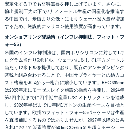
安定化する中でも材料需要を押し上げています。さらに、
輸出規制圧力の下で7ナノメートル生産の国産化を推進す
る中国では、歩留まりの低下によりウェーハ投入量が増加
するため、逆説的にシリコン使用強度が高まっています。
オンショアリング奨励策（インフレ抑制法、フィット・フ
ォー55）
米国のインフレ抑制法は、国内ポリシリコンに対して1キ
ログラム当たり3米ドル、ウェーハに対して1平方メートル
当たり12米ドルを提供しており、既存のアンチダンピング
関税と組み合わせることで、中国サプライヤーとの納入コ
スト格差を30%から一桁台に縮小しています。REC Silicon
は2023年末にモーゼスレイク施設の操業を再開し、2024年
第3四半期までに四半期生産量1,784メトリックトンを達成
し、2026年半ばまでに年間1万トンの生産ペースを目標と
しています。欧州のフィット・フォー55パッケージは生産
を直接補助するものではありませんが、2027年以降の公共
入札において炭素強度が50 kg CO₂/kg Si を超えるモジュー