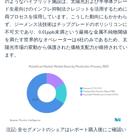
のようなハイブリッド施設は、太陽光および半導体グレー
ド生産向けのインフレ抑制法クレジットを活用するために
両プロセスを採用しています。こうした動向にもかかわら
ず、ジーメンス法技術はチップグレードのポリシリコンに
不可欠であり、0.01ppb未満という厳格な金属不純物閾値
を満たす世界的なオペレーターは6社のみであるため、太
陽光市場の変動から保護された価格支配力が維持されてい
ます。
注記: 全セグメントのシェアはレポート購入後にご確認い
画像 © Mordor Intelligence。再利用にはCC BY 4.0の表示が必要です。