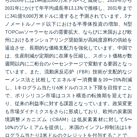
ら2026年には184億5,000万米ドルへと成長し、2026年から
2031年にかけて年平均成長率13.13%で推移し、2031年まで
に341億9,000万米ドルに達すると予測されています。3ナ
ノメートルノード以下における半導体投資の増加、N型
TOPConソーラーセルの需要拡大、ならびに米国および欧
州におけるオンショアリング奨励策が高純度原料の供給を
逼迫させ、長期的な価格支配力を強化しています。中国で
は、生産削減が定期的に在庫を圧縮し、スポット価格が数
週間以内に二桁台のパーセンテージで変動する要因となっ
ています。また、流動床反応炉（FBR）技術が支配的なジ
ーメンス法と比較してエネルギー消費量を20〜25%削減
し、1キログラム当たり6米ドルのコスト下限を目指すこと
で、ポリシリコン市場はコスト構造の転換期を迎えてお
り、従来の利益率に対する課題となっています。政策変更
も市場ダイナミクスをさらに形成しており、欧州の炭素国
境調整メカニズム（CBAM）は低炭素素材に対して5〜
10%のプレミアムを提供し、米国のインフレ抑制法は1キ
ログラム当たり3米ドルのクレジットを付与することで、