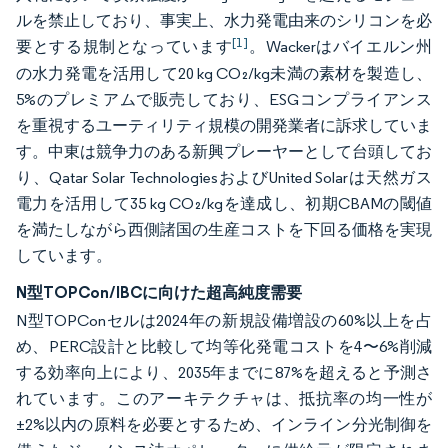
ルを禁止しており、事実上、水力発電由来のシリコンを必
[1]
要とする規制となっています
。Wackerはバイエルン州
の水力発電を活用して20 kg CO₂/kg未満の素材を製造し、
5%のプレミアムで販売しており、ESGコンプライアンス
を重視するユーティリティ規模の開発業者に訴求していま
す。中東は競争力のある新興プレーヤーとして台頭してお
り、Qatar Solar TechnologiesおよびUnited Solarは天然ガス
電力を活用して35 kg CO₂/kgを達成し、初期CBAMの閾値
を満たしながら西側諸国の生産コストを下回る価格を実現
しています。
N型TOPCon/IBCに向けた超高純度需要
N型TOPConセルは2024年の新規設備増設の60%以上を占
め、PERC設計と比較して均等化発電コストを4〜6%削減
する効率向上により、2035年までに87%を超えると予測さ
れています。このアーキテクチャは、抵抗率の均一性が
±2%以内の原料を必要とするため、インライン分光制御を