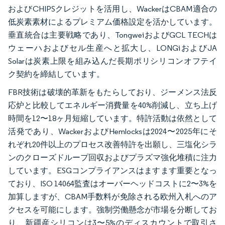
およびCHIPSクレジットを活用し、WackerはCBAM適合の
低炭素素材によるプレミアム価格設定を活かしています。
垂直統合は主要戦略であり、TongweiおよびGCL TECHは
ウェーハおよびセル生産へと拡大し、LONGiおよびJA
Solarは炭素上限を組み込んだ長期ポリシリコンオフテイ
ク契約を締結しています。
FBR技術は破壊的革新をもたらしており、ジーメンス法反
応炉と比較してエネルギー消費量を40%削減し、立ち上げ
時間を12〜18ヶ月短縮しています。特許活動は依然として
活発であり、WackerおよびHemlocksは2024〜2025年にそ
れぞれ20件以上のプロセス改善特許を出願し、三塩化シラ
ンのクローズドループ回収およびプラズマ強化堆積に注力
しています。ESGコンプライアンスはますます重要となっ
ており、ISO 14064監査はオーバーヘッドコストに2〜3%を
加算しますが、CBAM手数料が免除される欧州入札へのア
クセスを可能にします。強制労働懸念が市場を分断してお
り、新疆産シリコンは3〜5%のディスカウントで取引さ