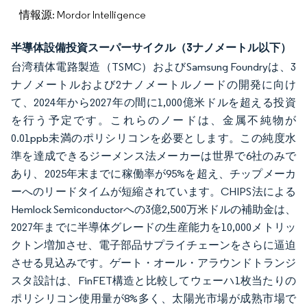
情報源: Mordor Intelligence
半導体設備投資スーパーサイクル（3ナノメートル以下）
台湾積体電路製造（TSMC）およびSamsung Foundryは、3
ナノメートルおよび2ナノメートルノードの開発に向け
て、2024年から2027年の間に1,000億米ドルを超える投資
を行う予定です。これらのノードは、金属不純物が
0.01ppb未満のポリシリコンを必要とします。この純度水
準を達成できるジーメンス法メーカーは世界で6社のみで
あり、2025年末までに稼働率が95%を超え、チップメーカ
ーへのリードタイムが短縮されています。CHIPS法による
Hemlock Semiconductorへの3億2,500万米ドルの補助金は、
2027年までに半導体グレードの生産能力を10,000メトリッ
クトン増加させ、電子部品サプライチェーンをさらに逼迫
させる見込みです。ゲート・オール・アラウンドトランジ
スタ設計は、FinFET構造と比較してウェーハ1枚当たりの
ポリシリコン使用量が8%多く、太陽光市場が成熟市場で