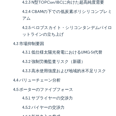
4.2.3 N型TOPCon/IBCに向けた超高純度需要
4.2.4 CBAMの下での低炭素ポリシリコンプレミ
アム
4.2.5 ペロブスカイト・シリコンタンデムパイロ
ットラインの立ち上げ
4.3 市場抑制要因
4.3.1 低仕様太陽光発電におけるUMG-Si代替
4.3.2 強制労働監査リスク（新疆）
4.3.3 高水使用強度および地域的水不足リスク
4.4 バリューチェーン分析
4.5 ポーターのファイブフォース
4.5.1 サプライヤーの交渉力
4.5.2 バイヤーの交渉力