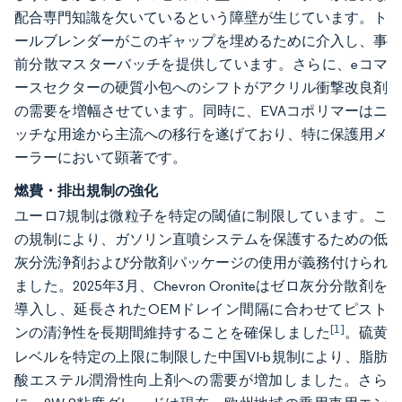
配合専門知識を欠いているという障壁が生じています。ト
ールブレンダーがこのギャップを埋めるために介入し、事
前分散マスターバッチを提供しています。さらに、eコマ
ースセクターの硬質小包へのシフトがアクリル衝撃改良剤
の需要を増幅させています。同時に、EVAコポリマーはニ
ッチな用途から主流への移行を遂げており、特に保護用メ
ーラーにおいて顕著です。
燃費・排出規制の強化
ユーロ7規制は微粒子を特定の閾値に制限しています。こ
の規制により、ガソリン直噴システムを保護するための低
灰分洗浄剤および分散剤パッケージの使用が義務付けられ
ました。2025年3月、Chevron Oroniteはゼロ灰分分散剤を
導入し、延長されたOEMドレイン間隔に合わせてピスト
[1]
ンの清浄性を長期間維持することを確保しました
。硫黄
レベルを特定の上限に制限した中国VI-b規制により、脂肪
酸エステル潤滑性向上剤への需要が増加しました。さら