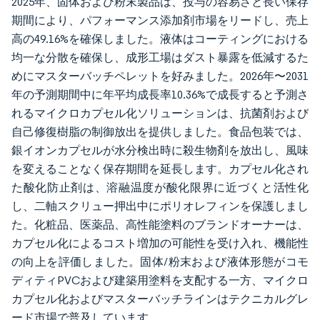
2025年、固体および粉末製品は、投与の容易さと長い保存
期間により、パフォーマンス添加剤市場をリードし、売上
高の49.16%を確保しました。液体はコーティングにおける
均一な分散を確保し、成形工場はダスト暴露を低減するた
めにマスターバッチペレットを好みました。2026年〜2031
年の予測期間中に年平均成長率10.36%で成長すると予測さ
れるマイクロカプセル化ソリューションは、抗菌剤および
自己修復樹脂の制御放出を提供しました。食品包装では、
銀イオンカプセルが水分検出時に殺生物剤を放出し、風味
を変えることなく保存期間を延長します。カプセル化され
た酸化防止剤は、溶融温度が酸化限界に近づくと活性化
し、二軸スクリュー押出中にポリオレフィンを保護しまし
た。化粧品、医薬品、高性能塗料のブランドオーナーは、
カプセル化によるコスト増加の可能性を受け入れ、機能性
の向上を評価しました。固体/粉末および液体形態がコモ
ディティPVCおよび建築用塗料を支配する一方、マイクロ
カプセル化およびマスターバッチラインはテクニカルグレ
ード市場で普及しています。