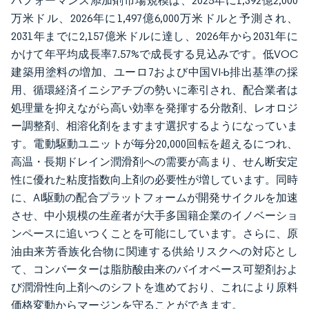
パフォーマンス添加剤市場規模は、2025年に1,392億2,000
万米ドル、2026年に1,497億6,000万米ドルと予測され、
2031年までに2,157億米ドルに達し、2026年から2031年に
かけて年平均成長率7.57%で成長する見込みです。低VOC
建築用塗料の増加、ユーロ7および中国VI-b排出基準の採
用、循環経済イニシアチブの勢いに牽引され、配合業者は
処理量を抑えながら高い効率を発揮する分散剤、レオロジ
ー調整剤、相溶化剤をますます選択するようになっていま
す。電動駆動ユニットが毎分20,000回転を超えるにつれ、
高温・長期ドレイン潤滑剤への需要が高まり、せん断安定
性に優れた粘度指数向上剤の必要性が増しています。同時
に、AI駆動の配合プラットフォームが開発サイクルを加速
させ、中小規模の生産者が大手多国籍企業のイノベーショ
ンペースに追いつくことを可能にしています。さらに、原
油由来芳香族化合物に関連する供給リスクへの対応とし
て、コンバーターは脂肪酸由来のバイオベース可塑剤およ
び潤滑性向上剤へのシフトを進めており、これにより原料
価格変動からマージンを守ることができます。