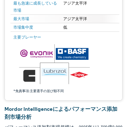
最も急速に成長している
アジア太平洋
市場
最大市場
アジア太平洋
市場集中度
低
画像 © Mordor Intelligence。再利用にはCC BY 4.0の表示が必要です。
主要プレーヤー
*免責事項:主要選手の並び順不同
Mordor Intelligenceによるパフォーマンス添加
剤市場分析