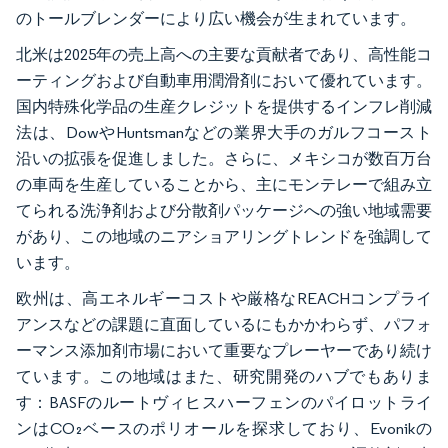
のトールブレンダーにより広い機会が生まれています。
北米は2025年の売上高への主要な貢献者であり、高性能コ
ーティングおよび自動車用潤滑剤において優れています。
国内特殊化学品の生産クレジットを提供するインフレ削減
法は、DowやHuntsmanなどの業界大手のガルフコースト
沿いの拡張を促進しました。さらに、メキシコが数百万台
の車両を生産していることから、主にモンテレーで組み立
てられる洗浄剤および分散剤パッケージへの強い地域需要
があり、この地域のニアショアリングトレンドを強調して
います。
欧州は、高エネルギーコストや厳格なREACHコンプライ
アンスなどの課題に直面しているにもかかわらず、パフォ
ーマンス添加剤市場において重要なプレーヤーであり続け
ています。この地域はまた、研究開発のハブでもありま
す：BASFのルートヴィヒスハーフェンのパイロットライ
ンはCO₂ベースのポリオールを探求しており、Evonikの