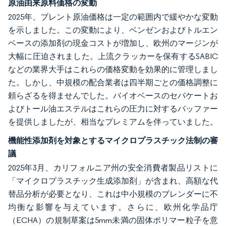
原油由来原料価格の変動
2025年、ブレント原油価格は一定の範囲内で緩やかな変動
を示しました。この変動により、ベンゼンおよびトルエン
ベースの添加剤の現金コストが増加し、欧州のマージンが
大幅に圧迫されました。上流クラッカーを保有するSABIC
などの業界大手はこれらの価格変動を効果的に管理しまし
た。しかし、中規模の配合業者は四半期ごとの価格調整に
頼らざるを得ませんでした。バイオベースのセバケートお
よびトール油エステルはこれらの圧力に対するバッファー
を提供しましたが、相当なプレミアムを伴っていました。
機能性添加剤を対象とするマイクロプラスチック法制の審
議
2025年3月、カリフォルニア州の安全消費者製品リストに
「マイクロプラスチック生成添加剤」が含まれ、高額な代
替品分析が必要となり、これは中小規模のブレンダーに不
均衡な影響を与えています。さらに、欧州化学品庁
（ECHA）の規制草案は5mm未満の固体ポリマー粒子を意