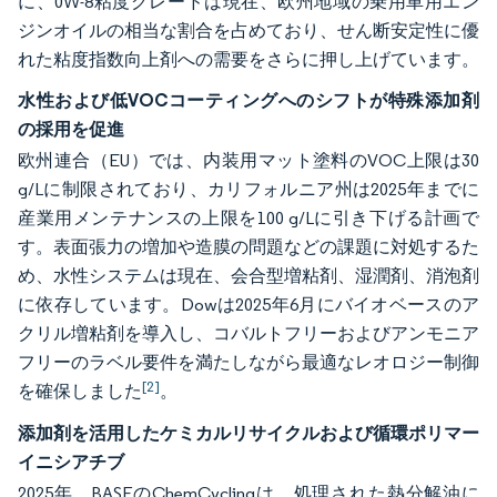
に、0W-8粘度グレードは現在、欧州地域の乗用車用エン
ジンオイルの相当な割合を占めており、せん断安定性に優
れた粘度指数向上剤への需要をさらに押し上げています。
水性および低VOCコーティングへのシフトが特殊添加剤
の採用を促進
欧州連合（EU）では、内装用マット塗料のVOC上限は30
g/Lに制限されており、カリフォルニア州は2025年までに
産業用メンテナンスの上限を100 g/Lに引き下げる計画で
す。表面張力の増加や造膜の問題などの課題に対処するた
め、水性システムは現在、会合型増粘剤、湿潤剤、消泡剤
に依存しています。Dowは2025年6月にバイオベースのア
クリル増粘剤を導入し、コバルトフリーおよびアンモニア
フリーのラベル要件を満たしながら最適なレオロジー制御
[2]
を確保しました
。
添加剤を活用したケミカルリサイクルおよび循環ポリマー
イニシアチブ
2025年、BASFのChemCyclingは、処理された熱分解油に