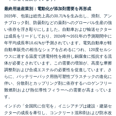
最終用途産業別：電動化が添加剤需要を再形成
2025年、包装は総売上高の30.71%を生み出し、滑剤、アン
チブロック剤、防曇剤などの薬剤へのグローバル生産の強
い依存を浮き彫りにしました。自動車および輸送セクター
は成長をリードしており、2026年〜2031年の予測期間中に
年平均成長率10.61%が予測されています。電気自動車が軽
自動車販売の相当なシェアを占めるにつれ、120度セルシ
ウスに達する温度で誘電特性を維持し銅腐食に抵抗する流
体が必要とされています。この需要の増加が、高度な摩擦
調整剤および合成エステルの必要性を促進しています。さ
らに、バッテリーパック用熱可塑性プラスチックの進化に
伴い、分散剤とカップリング剤に依存するハロゲンフリー
難燃剤および熱伝導性フィラーへの需要が高まっていま
す。
インドの「全国民に住宅を」イニシアチブは建設・建築セ
クターの成長を牽引し、コンクリート混和剤および防水改