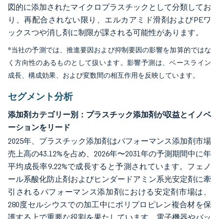
図的に添加されたマイクロプラスチックとして分類してお
り、再配合されない限り、エルカアミド滑剤およびPEワ
ックスつや消し剤に制限が課される可能性があります。
*当社の予測では、推進要因および抑制要因の影響を加算的ではな
く方向性のあるものとして扱います。影響予測は、ベースライン
成長、構成効果、および変数間の相互作用を反映しています。
セグメント分析
添加剤カテゴリー別：プラスチック添加剤が収益とイノベ
ーションをリード
2025年、プラスチック添加剤はパフォーマンス添加剤市場
売上高の43.12%を占め、2026年〜2031年の予測期間中に年
平均成長率9.22%で成長すると予測されています。フェノ
ール系酸化防止剤およびヒンダードアミン系光安定剤に牽
引されるパフォーマンス添加剤における安定剤市場は、
280度セルシウスでの加工中にポリプロピレン複合材を保
護する上で重要な役割を果たしています。電子機器やバッ