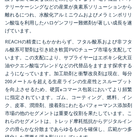
テリーケーシングなどの産業が臭素系ソリューションから
離れるにつれ、水酸化アルミニウムおよびメラミンポリリ
ン酸塩を利用したハロゲンフリー難燃剤が著しい成長を遂
げています。
REACHの精査にもかかわらず、フタル酸系および非フタ
ル酸系可塑剤は引き続き軟質PVCチューブ市場を支配して
います。この支配により、サプライヤーはエポキシ化大豆
油やクエン酸塩ブレンドなどの代替品をますます探求する
ようになっています。加工助剤と衝撃改良剤は現在、毎分
200メートルを超える生産ラインの生産性とスループット
を向上させるため、硬質eコマース包装においてより頻繁
に指定されています。ゴム、コーティング、燃料、イン
ク、皮革、潤滑剤、接着剤にわたるパフォーマンス添加剤
市場の他のセグメントは重要な役割を果たしています。こ
れらのセグメントは、トレッド摩耗抵抗からデジタルイン
クの滑らかな分散まであらゆるものを確保し、広範かつ多