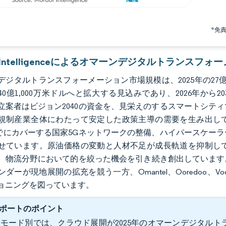
*免
or Intelligenceによるオマーンデジタルトランス
ジタルトランスフォーメーション市場規模は、2025年の27億2,00
0億1,000万米ドルへと拡大する見込みであり、2026年から20
立案者はビジョン2040の資金を、見栄えのするスマートシテ
規制産業全体にわたって安定した政策主導の需要を生み出し
すでにカバーする国家5Gネットワークの整備、ハイパースケー
せています。原油価格の変動と人材不足が成長軌道を抑制し
、物流分野において的を絞った機会を引き続き創出しています
ダーが現地展開の拡充を競う一方、Omantel、Ooredoo、V
ョニングを図っています。
ポートのポイント
モード別では、クラウド展開が2025年のオマーンデジタルトラ