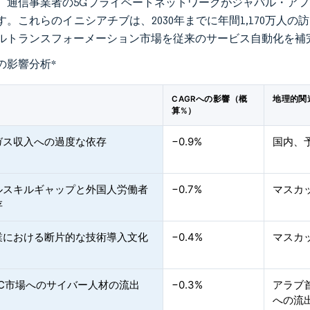
、通信事業者の5Gプライベートネットワークがジャバル・ア
す。これらのイニシアチブは、2030年までに年間1,170万人の
ルトランスフォーメーション市場を従来のサービス自動化を補
の影響分析
*
CAGRへの影響（概
地理的関
算%）
ガス収入への過度な依存
−0.9%
国内、
ルスキルギャップと外国人労働者
−0.7%
マスカ
存
業における断片的な技術導入文化
−0.4%
マスカ
CC市場へのサイバー人材の流出
−0.3%
アラブ
への流