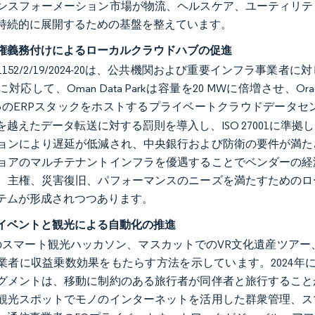
ンスフォーメーション市場が物流、ヘルスケア、ユーティリテ
持続的に展開するための基盤を整えています。
権義務付けによるローカルクラウドハブの促進
152/2/19/2024-20は、公共機関および重要インフラ事
対応して、Oman Data Parkは容量を20 MWに倍増させ、O
roupのERPスタックをホストするプライベートクラウドデータ
を越えたデータ転送に対する罰則を導入し、ISO 27001に準
ョンにより遅延が低減され、中央銀行および防衛の要件が満た
ョアのマルチテナントインフラを優遇することでベンダーの経
、主権、災害復旧、パフォーマンスのニーズを満たすためのロ
テムが形成されつつあります。
イベントと観光による自動化の推進
Nのスマート観光ハッカソン、マスカットでのVR文化遺産ツアー
業者に収益乗数効果をもたらす方法を示しています。2024年
グメントは、移動に制約のある旅行者が同伴者と旅行すること
観光スポットでモノのインターネットを活用した群衆管理、ス