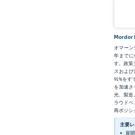
Mord
オマーンデ
年までに4
す。政策
スおよび
91%を
を加速さ
光、製造
ラウドベン
再ポジシ
主要レ
展開