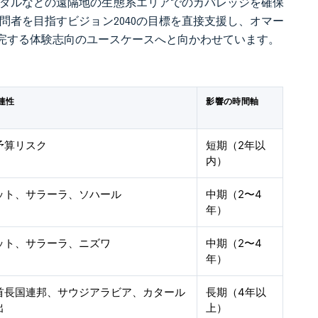
フダルなどの遠隔地の生態系エリアでのカバレッジを確保
訪問者を目指すビジョン2040の目標を直接支援し、オマー
完する体験志向のユースケースへと向かわせています。
連性
影響の時間軸
予算リスク
短期（2年以
内）
ット、サラーラ、ソハール
中期（2〜4
年）
ット、サラーラ、ニズワ
中期（2〜4
年）
首長国連邦、サウジアラビア、カタール
長期（4年以
出
上）