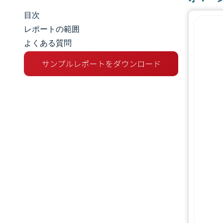
目次
市場規模とシェア
レポートの範囲
よくある質問
市場分析
トレンドとインサイト
セグメント分析
地理分析
競争環境
主要プレーヤー
業界の動向