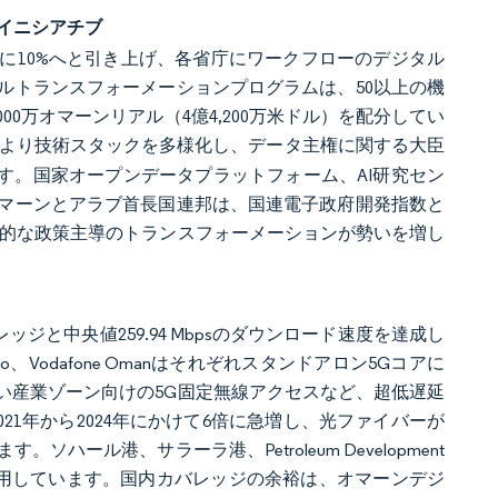
）イニシアチブ
0年までに10%へと引き上げ、各省庁にワークフローのデジタル
ルトランスフォーメーションプログラムは、50以上の機
000万オマーンリアル（4億4,200万米ドル）を配分してい
ナーシップにより技術スタックを多様化し、データ主権に関する大臣
しています。国家オープンデータプラットフォーム、AI研究セン
マーンとアラブ首長国連邦は、国連電子政府開発指数と
進的な政策主導のトランスフォーメーションが勢いを増し
ッジと中央値259.94 Mbpsのダウンロード速度を達成し
、Vodafone Omanはそれぞれスタンドアロン5Gコアに
い産業ゾーン向けの5G固定無線アクセスなど、超低遅延
21年から2024年にかけて6倍に急増し、光ファイバーが
ル港、サラーラ港、Petroleum Development
活用しています。国内カバレッジの余裕は、オマーンデジ