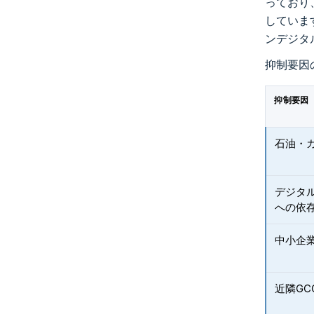
っており
していま
ンデジタ
抑制要因
抑制要因
石油・
デジタ
への依
中小企
近隣G