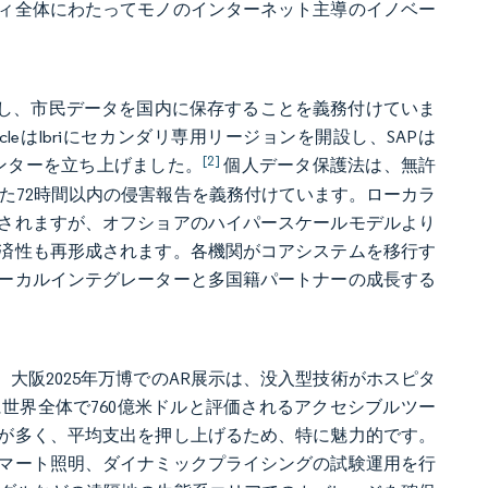
ィ全体にわたってモノのインターネット主導のイノベー
業者に対し、市民データを国内に保存することを義務付けていま
racleはIbriにセカンダリ専用リージョンを開設し、SAPは
[2]
センターを立ち上げました。
個人データ保護法は、無許
拠した72時間以内の侵害報告を義務付けています。ローカラ
されますが、オフショアのハイパースケールモデルより
済性も再形成されます。各機関がコアシステムを移行す
ーカルインテグレーターと多国籍パートナーの成長する
、大阪2025年万博でのAR展示は、没入型技術がホスピタ
に世界全体で760億米ドルと評価されるアクセシブルツー
が多く、平均支出を押し上げるため、特に魅力的です。
マート照明、ダイナミックプライシングの試験運用を行