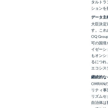
タルトラ
ションを
データ主
大臣決定1
す。これに
OQ G
可の国境
イゼーシ
もオンシ
るにつれ
エコシス
継続的な
OMRA
リティ事
リズムセ
自治体は