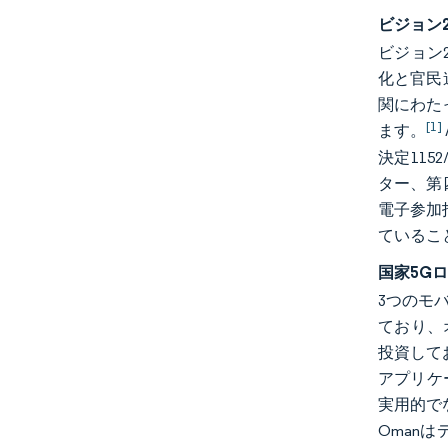
ビジョン
ビジョン2
化と官民
関にわたっ
[1]
ます。
決定115
ター、第
電子参加
ているこ
国家5G
3つのモバ
ており、オ
投資して
アプリケ
実用的でな
Oman