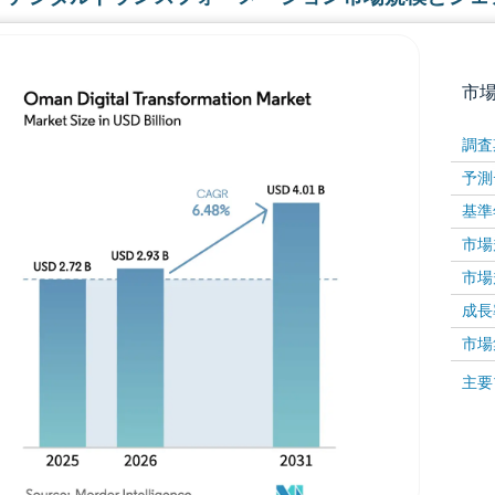
市
調査
予測
基準
市場規
市場規
成長率 
画像 © Mordor Intelligence。再利用にはCC BY 4
市場
画像 ©
主要