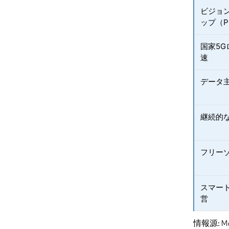
ビジョ
ップ（P
国家5
速
データ
継続的
フリーゾ
スマー
営
情報源: Mord