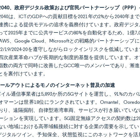
2040、政府デジタル政策および官民パートナーシップ（PPP
040は、ICTのGDPへの貢献目標を2021年の2%から204
連携による提供モデルの追求を義務付けています。政府デジタ
て2025年までに公共サービスの80%を自動化するため、1億7,
AWS、Google Cloud、Microsoftとの戦略的パート
2/2/19/2024-20を遵守しながらロックインリスクを低減
四次産業革命ハブが長期的な制度的基盤を提供しています。オ
指数の両方で同時に改善したGCC唯一のメンバーであり、漸
とを裏付けています。
ロールアウトによるモノのインターネット普及の加速
イル通信事業者は5,893か所の5Gサイトを運営し、91%のカバレ
マーンは世界18位にランクされています。Omantel、Ooredoo
おり、遠隔掘削、自律型港湾車両、サービスが行き届いていな
ーションを実現しています。5G固定無線アクセスの契約数は20
い地域における高帯域幅接続に対する企業の需要を示しています。ソハー
はデジタルツイン、予知保全、状態監視にこのネットワークを