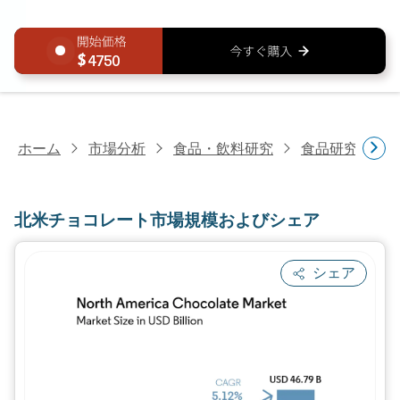
4750
ホーム
市場分析
食品・飲料研究
食品研究
北
北米チョコレート市場規模およびシェア
シェア