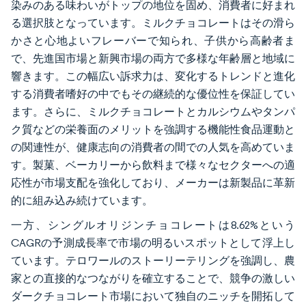
染みのある味わいがトップの地位を固め、消費者に好まれ
る選択肢となっています。ミルクチョコレートはその滑ら
かさと心地よいフレーバーで知られ、子供から高齢者ま
で、先進国市場と新興市場の両方で多様な年齢層と地域に
響きます。この幅広い訴求力は、変化するトレンドと進化
する消費者嗜好の中でもその継続的な優位性を保証してい
ます。さらに、ミルクチョコレートとカルシウムやタンパ
ク質などの栄養面のメリットを強調する機能性食品運動と
の関連性が、健康志向の消費者の間での人気を高めていま
す。製菓、ベーカリーから飲料まで様々なセクターへの適
応性が市場支配を強化しており、メーカーは新製品に革新
的に組み込み続けています。
一方、シングルオリジンチョコレートは8.62%という
CAGRの予測成長率で市場の明るいスポットとして浮上し
ています。テロワールのストーリーテリングを強調し、農
家との直接的なつながりを確立することで、競争の激しい
ダークチョコレート市場において独自のニッチを開拓して