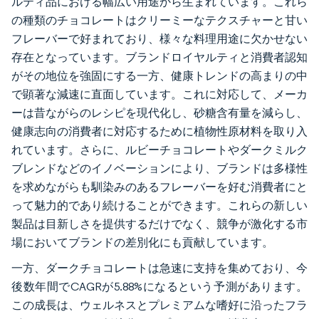
ルティ品における幅広い用途から生まれています。これら
の種類のチョコレートはクリーミーなテクスチャーと甘い
フレーバーで好まれており、様々な料理用途に欠かせない
存在となっています。ブランドロイヤルティと消費者認知
がその地位を強固にする一方、健康トレンドの高まりの中
で顕著な減速に直面しています。これに対応して、メーカ
ーは昔ながらのレシピを現代化し、砂糖含有量を減らし、
健康志向の消費者に対応するために植物性原材料を取り入
れています。さらに、ルビーチョコレートやダークミルク
ブレンドなどのイノベーションにより、ブランドは多様性
を求めながらも馴染みのあるフレーバーを好む消費者にと
って魅力的であり続けることができます。これらの新しい
製品は目新しさを提供するだけでなく、競争が激化する市
場においてブランドの差別化にも貢献しています。
一方、ダークチョコレートは急速に支持を集めており、今
後数年間でCAGRが5.88%になるという予測があります。
この成長は、ウェルネスとプレミアムな嗜好に沿ったフラ