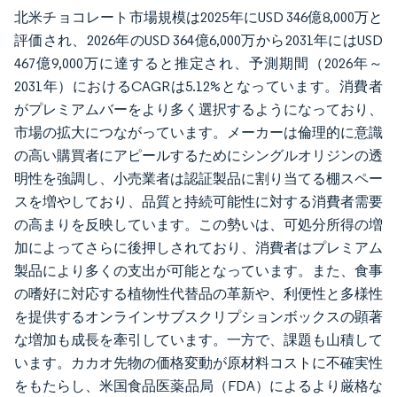
北米チョコレート市場規模は2025年にUSD 346億8,000万と
評価され、2026年のUSD 364億6,000万から2031年にはUSD
467億9,000万に達すると推定され、予測期間（2026年～
2031年）におけるCAGRは5.12%となっています。消費者
がプレミアムバーをより多く選択するようになっており、
市場の拡大につながっています。メーカーは倫理的に意識
の高い購買者にアピールするためにシングルオリジンの透
明性を強調し、小売業者は認証製品に割り当てる棚スペー
スを増やしており、品質と持続可能性に対する消費者需要
の高まりを反映しています。この勢いは、可処分所得の増
加によってさらに後押しされており、消費者はプレミアム
製品により多くの支出が可能となっています。また、食事
の嗜好に対応する植物性代替品の革新や、利便性と多様性
を提供するオンラインサブスクリプションボックスの顕著
な増加も成長を牽引しています。一方で、課題も山積して
います。カカオ先物の価格変動が原材料コストに不確実性
をもたらし、米国食品医薬品局（FDA）によるより厳格な