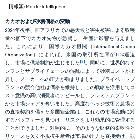
情報源: Mordor Intelligence
カカオおよび砂糖価格の変動
2024年後半、西アフリカでの悪天候と害虫被害による収穫
量の低下でカカオ先物が急騰し、生産に影響を与えまし
た。これにより、国際カカオ機関（International Cocoa
Organization）によれば、米国の取引所在庫が11%逼迫
[2]
し、市場に供給制約が生じました
。同時に、世界的なイ
ンフレとサプライチェーンの混乱によって砂糖コストが上
昇し、メーカーへの圧力が強まりました。プライベートブ
ランドの競合他社は価格を維持し、この戦略を活用してコ
スト意識の高い消費者にアピールし、プレミアムブランド
から市場シェアを奪いました。高度なヘッジ技術と農場と
の直接契約を備えた多国籍企業は、これらの市場変動に対
するバッファーを見つけ、リスクをより効果的に管理する
ことができました。対照的に、そのような財務的柔軟性と
リソースを欠く小規模生産者は市場の圧力を直接受け、競