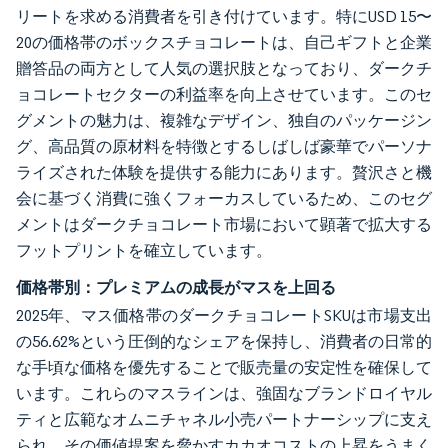
リートを求める消費者を引き付けています。特にUSD 15〜
20の価格帯のボックスチョコレートは、自己ギフトと企業
贈答品の両方として人気の選択肢となっており、ダークチ
ョコレートセクターの利益率を向上させています。このセ
グメントの魅力は、複雑なデザイン、独自のパッケージン
グ、高品質の原材料を特徴とするしばしば豪華でパーソナ
ライズされた体験を提供する能力にあります。贅沢さと機
会に基づく消費に強くフォーカスしているため、このセグ
メントはダークチョコレート市場において顕著で拡大する
フットプリントを確立しています。
価格帯別：プレミアムの成長がマスを上回る
2025年、マス価格帯のダークチョコレートSKUは市場支出
の56.62%という圧倒的なシェアを保持し、消費者の日常的
な手頃な価格を優先することで販売量の安定性を確保して
います。これらのマスラインは、強固なブランドロイヤル
ティと広範なオムニチャネル小売パートナーシップに支え
られ、その価値提案を脅かすカカオコストの上昇をうまく