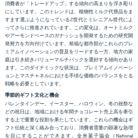
消費者が「トレードアップ」する傾向の高まりを浮き彫り
にしています。このトレンドは、植物性ミルク代替品をま
すます選ぶようになっているZ世代とミレニアル世代によ
ってさらに推進されています。この変化は、オートミルク
やアーモンドベースのガナッシュを開発するための研究開
発努力を方向付けています。裕福な都市部がこれらのプレ
ミアムイノベーションの普及をリードする一方、地方の家
庭は引き続きバリューマルチパックを選好する傾向があり
ます。このダイナミックな状況は、プレミアムイノベーシ
ョンとマスチャネルにおける手頃な価格のバランスをとる
戦略を必要としています。
季節的ギフト文化と機会
バレンタインデー、イースター、ハロウィン、冬の祝祭な
どの祝日は、地域における年間チョコレート売上高を牽引
する上で重要な役割を果たしています。これらの機会はギ
フト伝統と深く絡み合っており、消費者需要の顕著な急増
を目にすることができます。全米菓子協会（National