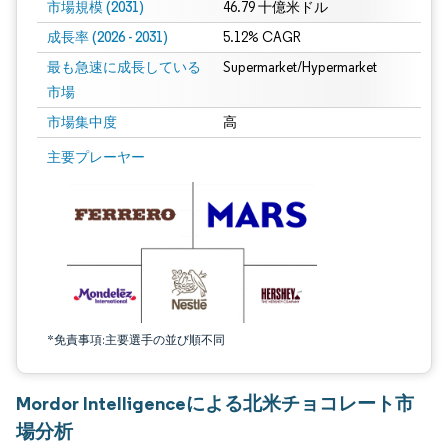
市場規模 (2031)
46.79 十億米ドル
成長率 (2026 - 2031)
5.12% CAGR
最も急速に成長している
Supermarket/Hypermarket
市場
市場集中度
高
画像 © Mordor Intelligence。再利用にはCC BY 4.0の表示が必要です。
主要プレーヤー
*免責事項:主要選手の並び順不同
Mordor Intelligenceによる北米チョコレート市
場分析