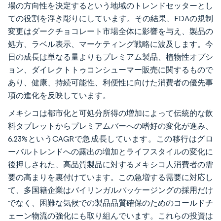
場の方向性を決定するという地域のトレンドセッターとし
ての役割を浮き彫りにしています。その結果、FDAの規制
変更はダークチョコレート市場全体に影響を与え、製品の
処方、ラベル表示、マーケティング戦略に波及します。今
日の成長は単なる量よりもプレミアム製品、植物性オプシ
ョン、ダイレクトトゥコンシューマー販売に関するもので
あり、健康、持続可能性、利便性に向けた消費者の優先事
項の進化を反映しています。
メキシコは都市化と可処分所得の増加によって伝統的な飲
料タブレットからプレミアムバーへの嗜好の変化が進み、
6.23%というCAGRで急成長しています。この移行はグロ
ーバルトレンドへの露出の増加とライフスタイルの変化に
後押しされた、高品質製品に対するメキシコ人消費者の需
要の高まりを裏付けています。この急増する需要に対応し
て、多国籍企業はバイリンガルパッケージングの採用だけ
でなく、困難な気候での製品品質確保のためのコールドチ
ェーン物流の強化にも取り組んでいます。これらの投資は