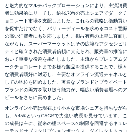
と魅力的なマルチパックプロモーションにより、主流消費
者に効果的にリーチし、約46.70%の売上シェアでダークチ
ョコレート市場を支配しました。これらの戦略は衝動買い
を促すだけでなく、バリューディールを求めるコスト意識
の高い消費者にも対応しました。棚占有料の上昇に直面し
ながらも、スーパーマーケットはその広範なアクセシビリ
ティと確立された消費者信頼に支えられ、販売量の推進に
おいて重要な役割を果たしました。主流からプレミアムダ
ークチョコレートまで多様な製品を提供することで、様々
な消費者嗜好に対応し、主要なオフライン流通チャネルと
しての地位を固めました。著名なブランドとプライベート
ブランドの両方を取り扱う能力が、幅広い消費者層へのア
ピールをさらに高めました。
オンライン小売は現在より小さな市場シェアを持ちながら
も、6.45%というCAGRで力強い成長を見せています。こ
の成長は主に、従来の棚スペースの制限を回避するキュレ
ーテッドサブスクリプションボックス、ダイレクトトゥコ