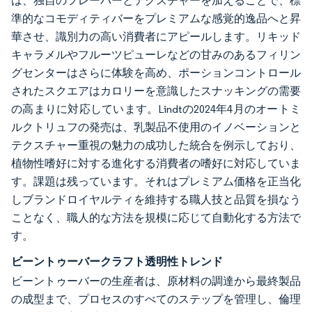
は、独自のフレーバーとテクスチャーを加えることで、標
準的なコモディティバーをプレミアムな感覚的逸品へと昇
華させ、識別力の高い消費者にアピールします。リキッド
キャラメルやフルーツピューレなどの甘みのあるフィリン
グセンターはさらに体験を高め、ポーションコントロール
されたスクエアはカロリーを意識したスナッキングの需要
の高まりに対応しています。Lindtの2024年4月のオートミ
ルクトリュフの発売は、乳製品不使用のイノベーションと
テクスチャー重視の魅力の成功した統合を例示しており、
植物性嗜好に対する進化する消費者の嗜好に対応していま
す。課題は残っています。それはプレミアム価格を正当化
しブランドロイヤルティを維持する職人技と品質を損なう
ことなく、職人的な方法を規模に応じて自動化する方法で
す。
ビーントゥーバークラフト透明性トレンド
ビーントゥーバーの生産者は、原材料の調達から最終製品
の成型まで、プロセスのすべてのステップを管理し、倫理