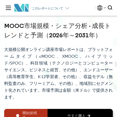
このレポートについて
MOOC市場規模・シェア分析 - 成長ト
レンドと予測（2026年～2031年）
大規模公開オンライン講座市場レポートは、プラットフォ
ームタイプ（cMOOC、XMOOC、ハイブリッ
ド/SPOC）、科目領域（テクノロジーとコンピューター
サイエンス、ビジネスと経営、その他）、エンドユーザー
（高等教育学生、K-12学習者、その他）、収益モデル（無
料監査のみ、フリーミアム、その他）、地域別にセグメン
ト化されています。市場予測は金額（米ドル）で提供され
ます。