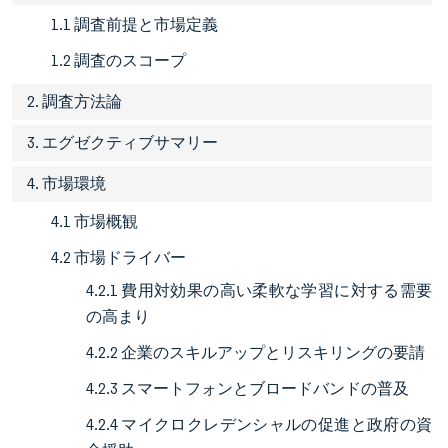
1.1 調査前提と市場定義
1.2 調査のスコープ
2. 調査方法論
3. エグゼクティブサマリー
4. 市場環境
4.1 市場概観
4.2 市場ドライバー
4.2.1 費用対効果の高い柔軟な学習に対する需要
の高まり
4.2.2 企業のスキルアップとリスキリングの要請
4.2.3 スマートフォンとブロードバンドの普及
4.2.4 マイクロクレデンシャルの促進と政府の資