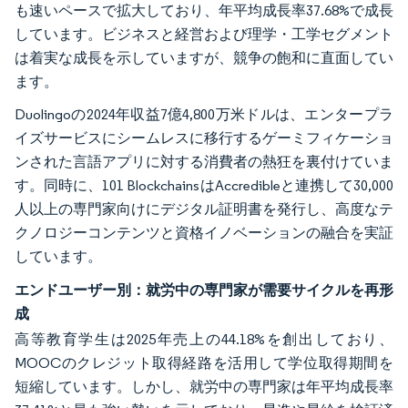
も速いペースで拡大しており、年平均成長率37.68%で成長
しています。ビジネスと経営および理学・工学セグメント
は着実な成長を示していますが、競争の飽和に直面してい
ます。
Duolingoの2024年収益7億4,800万米ドルは、エンタープラ
イズサービスにシームレスに移行するゲーミフィケーショ
ンされた言語アプリに対する消費者の熱狂を裏付けていま
す。同時に、101 BlockchainsはAccredibleと連携して30,000
人以上の専門家向けにデジタル証明書を発行し、高度なテ
クノロジーコンテンツと資格イノベーションの融合を実証
しています。
エンドユーザー別：就労中の専門家が需要サイクルを再形
成
高等教育学生は2025年売上の44.18%を創出しており、
MOOCのクレジット取得経路を活用して学位取得期間を
短縮しています。しかし、就労中の専門家は年平均成長率