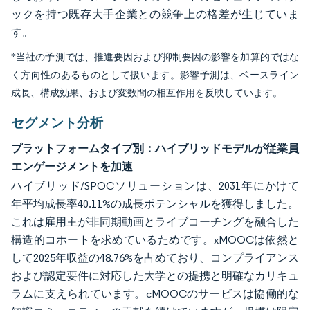
ックを持つ既存大手企業との競争上の格差が生じていま
す。
*当社の予測では、推進要因および抑制要因の影響を加算的ではな
く方向性のあるものとして扱います。影響予測は、ベースライン
成長、構成効果、および変数間の相互作用を反映しています。
セグメント分析
プラットフォームタイプ別：ハイブリッドモデルが従業員
エンゲージメントを加速
ハイブリッド/SPOCソリューションは、2031年にかけて
年平均成長率40.11%の成長ポテンシャルを獲得しました。
これは雇用主が非同期動画とライブコーチングを融合した
構造的コホートを求めているためです。xMOOCは依然と
して2025年収益の48.76%を占めており、コンプライアンス
および認定要件に対応した大学との提携と明確なカリキュ
ラムに支えられています。cMOOCのサービスは協働的な