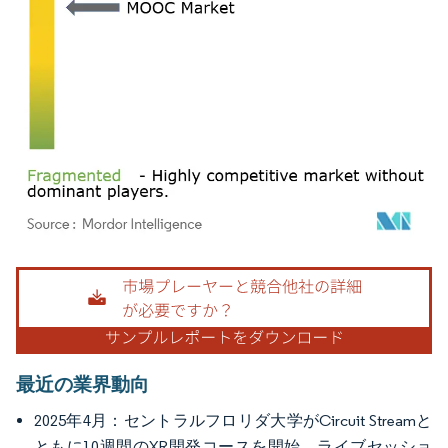
画像 © Mordor Intelligence。再利用にはCC BY 4.0の表示が必要です。
最近の業界動向
2025年4月：セントラルフロリダ大学がCircuit Streamと
ともに10週間のXR開発コースを開始。ライブセッショ