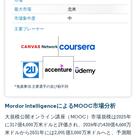
市場
最大市場
北米
市場集中度
中
画像 © Mordor Intelligence。再利用にはCC BY 4.0の表示が必要です。
主要プレーヤー
*免責事項:主要選手の並び順不同
Mordor IntelligenceによるMOOC市場分析
大規模公開オンライン講座（MOOC）市場規模は2025年
に317億4,000万米ドルと評価され、2026年の430億4,600万
米ドルから2031年には2,091億3,000万米ドルへと、予測期