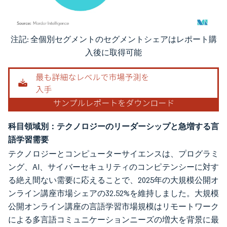
注記: 全個別セグメントのセグメントシェアはレポート購
画像 © Mordor Intelligence。再利用にはCC BY 4.0の表示が必要です。
入後に取得可能
科目領域別：テクノロジーのリーダーシップと急増する言
語学習需要
テクノロジーとコンピューターサイエンスは、プログラミ
ング、AI、サイバーセキュリティのコンピテンシーに対す
る絶え間ない需要に応えることで、2025年の大規模公開オ
ンライン講座市場シェアの32.52%を維持しました。大規模
公開オンライン講座の言語学習市場規模はリモートワーク
による多言語コミュニケーションニーズの増大を背景に最