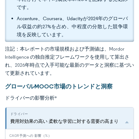
です。
Accenture、Coursera、Udacityが2024年のグローバ
ル収益の約27%を占め、中程度の分散した競争環
境を反映しています。
注記：本レポートの市場規模および予測値は、Mordor
Intelligence の独自推定フレームワークを使用して算出さ
れ、2026年時点で入手可能な最新のデータと洞察に基づい
て更新されています。
グローバルMOOC市場のトレンドと洞察
ドライバーの影響分析
*
費用対効果の高い 柔軟な学習に対する需要の高まり