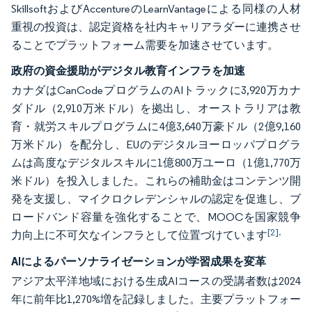
SkillsoftおよびAccentureのLearnVantageによる同様の人材
重視の投資は、認定資格を社内キャリアラダーに連携させ
ることでプラットフォーム需要を加速させています。
政府の資金援助がデジタル教育インフラを加速
カナダはCanCodeプログラムのAIトラックに3,920万カナ
ダドル（2,910万米ドル）を拠出し、オーストラリアは教
育・就労スキルプログラムに4億3,640万豪ドル（2億9,160
万米ドル）を配分し、EUのデジタルヨーロッパプログラ
ムは高度なデジタルスキルに1億800万ユーロ（1億1,770万
米ドル）を投入しました。これらの補助金はコンテンツ開
発を支援し、マイクロクレデンシャルの認定を促進し、ブ
ロードバンド容量を強化することで、MOOCを国家競争
[2].
力向上に不可欠なインフラとして位置づけています
AIによるパーソナライゼーションが学習成果を変革
アジア太平洋地域における生成AIコースの受講者数は2024
年に前年比1,270%増を記録しました。主要プラットフォー