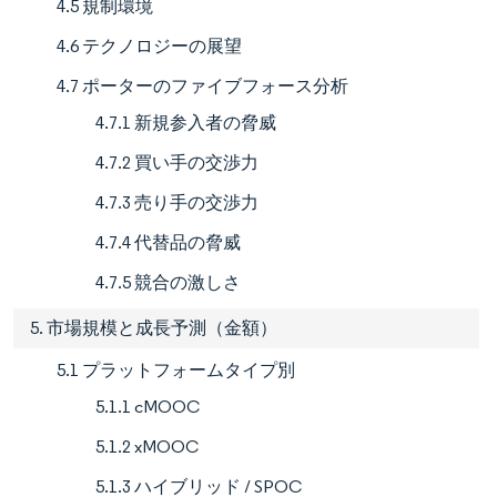
4.5 規制環境
4.6 テクノロジーの展望
4.7 ポーターのファイブフォース分析
4.7.1 新規参入者の脅威
4.7.2 買い手の交渉力
4.7.3 売り手の交渉力
4.7.4 代替品の脅威
4.7.5 競合の激しさ
5. 市場規模と成長予測（金額）
5.1 プラットフォームタイプ別
5.1.1 cMOOC
5.1.2 xMOOC
5.1.3 ハイブリッド / SPOC