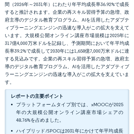
間（2026年～2031年）にわたり年平均成長率36.92%で成長
すると推計されます。企業の再スキル習得予算の急増、政
府主導のデジタル教育プログラム、AIを活用したアダプテ
ィブラーニングエンジンの迅速な導入がこの拡大を支えて
います。大規模公開オンライン講座市場規模は2025年に
317億4,000万米ドルを記録し、予測期間において年平均成
長率39.2%で成長して2030年には1,658億7,000万米ドルに達
する見込みです。企業の再スキル習得予算の急増、政府主
導のデジタル教育プログラム、AIを活用したアダプティブ
ラーニングエンジンの迅速な導入がこの拡大を支えていま
す。
レポートの主要ポイント
プラットフォームタイプ別では、xMOOCが2025
年の大規模公開オンライン講座市場シェアの
48.76%を占めました。
ハイブリッド/SPOCは2031年にかけて年平均成長