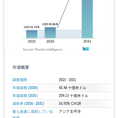
画像 © Mordor Intelligence。再利用に
市場概要
調査期間
2021 - 2031
市場規模 (2026)
43.46 十億米ドル
市場規模 (2031)
209.13 十億米ドル
成長率 (2026 - 2031)
36.92% CAGR
最も急速に成長している
アジア太平洋