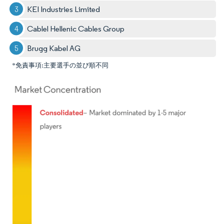
KEI Industries Limited
Cablel Hellenic Cables Group
Brugg Kabel AG
*免責事項:主要選手の並び順不同