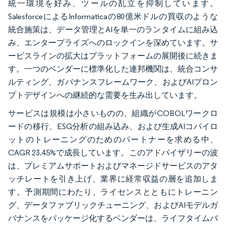
統一環境を好み、ツールの乱立を抑制しています。
SalesforceによるInformaticaの80億米ドルの買収のような
統合施策は、データ管理とAIを単一のランタイムに組み込
み、エンタープライズへのロックインを深めています。サ
ービスラインの拡大はプラットフォームの展開後に続きま
す。一つのベンダーに標準化した連邦機関は、統合コンサ
ルティング、ガバナンスフレームワーク、およびAIプロン
プトデザインへの継続的な需要を生み出しています。
サービスは規模は小さいものの、組織がCOBOLワークロ
ードの移行、ESG分析の組み込み、および生成AIコパイロ
ットのトレーニングのためのパートナーを求める中、
CAGR 23.45%で成長しています。このアドバイザリーの波
は、プレミアムサポートおよびマネージドサービスのアタ
ッチレートを引き上げ、業界に経常収益の層を追加しま
す。予測期間にわたり、ライセンスとともにトレーニン
グ、データファブリックチューニング、およびAIモデルガ
バナンスをパッケージ化するベンダーは、ライフタイムバ