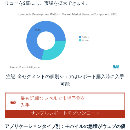
リューを2倍にし、市場を拡大できます。
注記: 全セグメントの個別シェアはレポート購入時に入手
画像 © Mordor Intelligence。再利用にはCC BY 4.0の表示が必要です。
可能
アプリケーションタイプ別：モバイルの急増がウェブの優