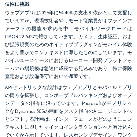
位性に挑戦
ウェブアプリは2025年に54.40%の支出を依然として支配し
ていますが、現場技術者やリモート従業員がオフラインフ
ァーストの機能を求める中、モバイルワークロードは
CAGR 22.63%で増加しています。カメラ、生体認証、およ
び拡張現実のためのネイティブプラグインがモバイル体験
をより豊かでコンテキストに即したものにしています。モ
バイルユースケースにおけるローコード開発プラットフォ
ームの市場規模は急速に成長する見込みであり、特に保険
査定および設備保守において顕著です。
APIセントリックな設計はウェブアプリとモバイルアプリ
の両方を拡張し、コンポーザブルバンキングおよびオープ
ンデータの指令に沿っています。Microsoftがモノリシッ
クなDynamics 365の画面をタスク指向のAIエージェントへ
とシフトする計画は、インターフェースがどのようにコン
テキストに即したマイクロインタラクションへと溶け込ん
でいくかを示しています。レスポンシブデザイン、ワンク