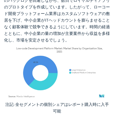
のバックログを回避しながら、数日でロイヤルティアプリ
のプロトタイプを作成しています。したがって、ローコー
ド開発プラットフォーム業界はカスタムソフトウェアの敷
居を下げ、中小企業がITヘッドカウントを膨らませること
なく顧客体験で競争できるようにしています。時間の経過
とともに、中小企業の量の増加が主要案件から収益を多様
化し、市場を安定させるでしょう。
注記: 全セグメントの個別シェアはレポート購入時に入手
画像 © Mordor Intelligence。再利用にはCC BY 4.0の表示が必要です。
可能