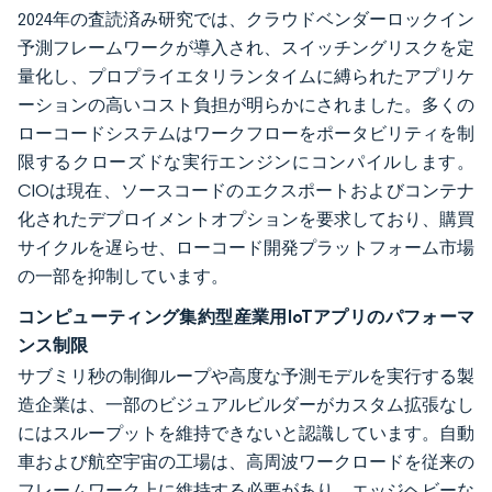
2024年の査読済み研究では、クラウドベンダーロックイン
予測フレームワークが導入され、スイッチングリスクを定
量化し、プロプライエタリランタイムに縛られたアプリケ
ーションの高いコスト負担が明らかにされました。多くの
ローコードシステムはワークフローをポータビリティを制
限するクローズドな実行エンジンにコンパイルします。
CIOは現在、ソースコードのエクスポートおよびコンテナ
化されたデプロイメントオプションを要求しており、購買
サイクルを遅らせ、ローコード開発プラットフォーム市場
の一部を抑制しています。
コンピューティング集約型産業用IoTアプリのパフォーマ
ンス制限
サブミリ秒の制御ループや高度な予測モデルを実行する製
造企業は、一部のビジュアルビルダーがカスタム拡張なし
にはスループットを維持できないと認識しています。自動
車および航空宇宙の工場は、高周波ワークロードを従来の
フレームワーク上に維持する必要があり、エッジヘビーな