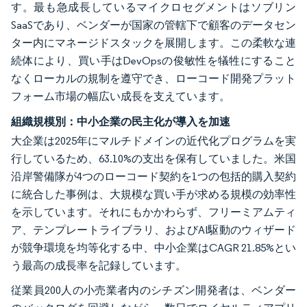
す。最も急成長しているマイクロセグメントはソブリン
SaaSであり、ベンダーが国家の管轄下で顧客のデータセン
ター内にマネージドスタックを展開します。この柔軟な連
続体により、買い手はDevOpsの俊敏性を犠牲にすること
なくローカルの規制を遵守でき、ローコード開発プラット
フォーム市場の幅広い成長を支えています。
組織規模別：中小企業の民主化が導入を加速
大企業は2025年にマルチドメインの近代化プログラムを実
行しているため、63.10%の支出を保有していました。米国
沿岸警備隊が4つのローコード契約を1つの包括的購入契約
に統合した事例は、大規模な買い手が求める規模の効率性
を示しています。それにもかかわらず、フリーミアムティ
ア、テンプレートライブラリ、およびAI駆動のウィザード
が競争環境を均等化する中、中小企業はCAGR 21.85%とい
う最高の成長率を記録しています。
従業員200人の小売業者内のシチズン開発者は、ベンダー