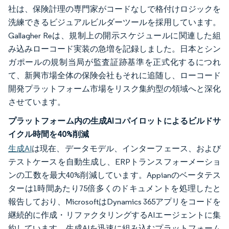
社は、保険計理の専門家がコードなしで格付けロジックを
洗練できるビジュアルビルダーツールを採用しています。
Gallagher Reは、規制上の開示スケジュールに関連した組
み込みローコード実装の急増を記録しました。日本とシン
ガポールの規制当局が監査証跡基準を正式化するにつれ
て、新興市場全体の保険会社もそれに追随し、ローコード
開発プラットフォーム市場をリスク集約型の領域へと深化
させています。
プラットフォーム内の生成AIコパイロットによるビルドサ
イクル時間を40%削減
生成AI
は現在、データモデル、インターフェース、および
テストケースを自動生成し、ERPトランスフォーメーショ
ンの工数を最大40%削減しています。Appianのベータテス
ターは1時間あたり75倍多くのドキュメントを処理したと
報告しており、MicrosoftはDynamics 365アプリをコードを
継続的に作成・リファクタリングするAIエージェントに集
約しています。生成AIを迅速に組み込むプラットフォーム