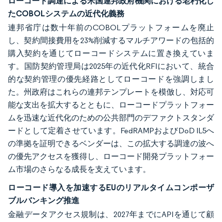
ローコード調達による米国連邦政府機関における老朽化し
たCOBOLシステムの近代化義務
連邦省庁は数十年前のCOBOLプラットフォームを廃止
し、契約間接費用を23%削減するマルチアワードの包括的
購入契約を通じてローコードシステムに置き換えていま
す。国防契約管理局は2025年の近代化RFIにおいて、統合
的な契約管理の優先経路としてローコードを強調しまし
た。州政府はこれらの連邦テンプレートを模倣し、対応可
能な支出を拡大するとともに、ローコードプラットフォー
ムを迅速な近代化のための公共部門のデファクトスタンダ
ードとして定着させています。FedRAMPおよびDoD IL5へ
の準拠を証明できるベンダーは、この拡大する調達の波へ
の優先アクセスを獲得し、ローコード開発プラットフォー
ム市場のさらなる成長を支えています。
ローコード導入を加速するEUのリアルタイムコンポーザ
ブルバンキング推進
金融データアクセス規制は、2027年までにAPIを通じて顧