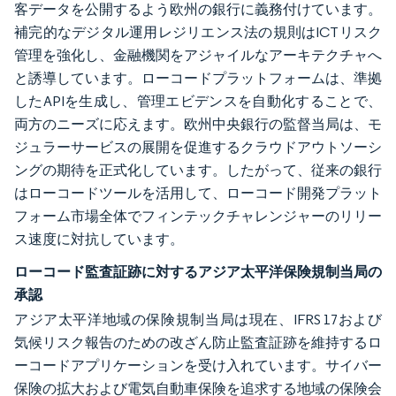
客データを公開するよう欧州の銀行に義務付けています。
補完的なデジタル運用レジリエンス法の規則はICTリスク
管理を強化し、金融機関をアジャイルなアーキテクチャへ
と誘導しています。ローコードプラットフォームは、準拠
したAPIを生成し、管理エビデンスを自動化することで、
両方のニーズに応えます。欧州中央銀行の監督当局は、モ
ジュラーサービスの展開を促進するクラウドアウトソーシ
ングの期待を正式化しています。したがって、従来の銀行
はローコードツールを活用して、ローコード開発プラット
フォーム市場全体でフィンテックチャレンジャーのリリー
ス速度に対抗しています。
ローコード監査証跡に対するアジア太平洋保険規制当局の
承認
アジア太平洋地域の保険規制当局は現在、IFRS 17および
気候リスク報告のための改ざん防止監査証跡を維持するロ
ーコードアプリケーションを受け入れています。サイバー
保険の拡大および電気自動車保険を追求する地域の保険会