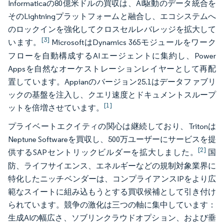
Informaticaの80億米ドルの買収は、AI駆動のデータ統合を
そのLightningプラットフォームと融合し、エコシステムへ
のロックインを強化してクロスセルレバレッジを拡大して
[3]
います。
MicrosoftはDynamics 365モジュールをワーク
フローを自動構成するAIエージェントに集約し、Power
Appsを自然なオーケストレーションレイヤーとして再配
置しています。Appianのバージョン25.1はデータファブリ
ックの基盤を注入し、クエリ速度とドキュメントスループ
[1]
ットを倍増させています。
プライベートエクイティの関心は継続しており、Tritonは
Neptune Softwareを買収し、500万ユーザーにサービスを提
[2]
供するSAPセントリックビルダーを拡大しました。
国
防、ライフサイエンス、エネルギーなどの規制対象業界に
特化したニッチベンダーは、コンプライアンスIPをより広
範なスイートに組み込もうとする買収候補として引き付け
られています。競争の激化は三つの軸に集中しています：
生成AIの幅広さ、ソブリンクラウドオプション、および垂