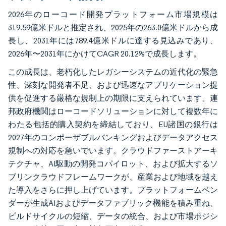
2026年のローコード開発プラットフォーム市場規模は
319.59億米ドルと推定され、2025年の263.0億米ドルから成
長し、2031年には789.4億米ドルに達する見込みであり、
2026年〜2031年にかけてCAGR 20.12%で成長します。
この成長は、老朽化したレガシーシステムの近代化の緊急
性、深刻な開発者不足、および迅速なアプリケーション提
供を促進する厳格な規制上の期限に支えられています。連
邦政府機関はローコードソリューションに対して複数年に
わたる包括的購入契約を締結しており、EU諸国の銀行は
2027年のコンポーザブルバンキングおよびデータアクセス
規制への対応を急いでいます。クラウドファーストアーキ
テクチャ、AI駆動の開発コパイロット、および拡大するソ
ブリンクラウドフレームワークが、産業および地域を越え
た導入をさらに押し上げています。プラットフォームベン
ダーが生成AIおよびデータファブリック機能を積み重ね、
ビルドサイクルの短縮、データの統合、および市場ポジシ