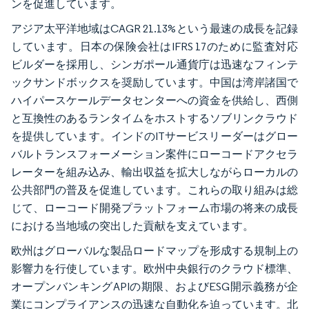
ンを促進しています。
アジア太平洋地域はCAGR 21.13%という最速の成長を記録
しています。日本の保険会社はIFRS 17のために監査対応
ビルダーを採用し、シンガポール通貨庁は迅速なフィンテ
ックサンドボックスを奨励しています。中国は湾岸諸国で
ハイパースケールデータセンターへの資金を供給し、西側
と互換性のあるランタイムをホストするソブリンクラウド
を提供しています。インドのITサービスリーダーはグロー
バルトランスフォーメーション案件にローコードアクセラ
レーターを組み込み、輸出収益を拡大しながらローカルの
公共部門の普及を促進しています。これらの取り組みは総
じて、ローコード開発プラットフォーム市場の将来の成長
における当地域の突出した貢献を支えています。
欧州はグローバルな製品ロードマップを形成する規制上の
影響力を行使しています。欧州中央銀行のクラウド標準、
オープンバンキングAPIの期限、およびESG開示義務が企
業にコンプライアンスの迅速な自動化を迫っています。北