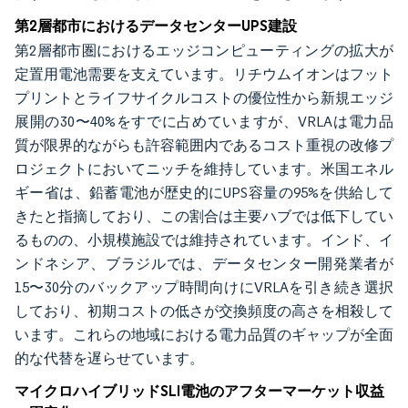
第2層都市におけるデータセンターUPS建設
第2層都市圏におけるエッジコンピューティングの拡大が
定置用電池需要を支えています。リチウムイオンはフット
プリントとライフサイクルコストの優位性から新規エッジ
展開の30〜40%をすでに占めていますが、VRLAは電力品
質が限界的ながらも許容範囲内であるコスト重視の改修プ
ロジェクトにおいてニッチを維持しています。米国エネル
ギー省は、鉛蓄電池が歴史的にUPS容量の95%を供給して
きたと指摘しており、この割合は主要ハブでは低下してい
るものの、小規模施設では維持されています。インド、イ
ンドネシア、ブラジルでは、データセンター開発業者が
15〜30分のバックアップ時間向けにVRLAを引き続き選択
しており、初期コストの低さが交換頻度の高さを相殺して
います。これらの地域における電力品質のギャップが全面
的な代替を遅らせています。
マイクロハイブリッドSLI電池のアフターマーケット収益