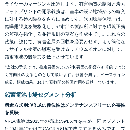
ライヤーのマージンを圧迫します。有害物質の制限と炭素
フットプリントの開示義務は、基準の緩い地域からの輸入
に対する参入障壁をさらに高めます。米国環境保護庁は、
鉛曝露限度を厳格化し、都市部の製錬所に対する環境正義
の監視を強化する並行規則の草案を作成中です。これらの
政策は総じて、有害金属の回収を必要とせず、より簡便な
リサイクル物流の恩恵を受けるリチウムイオンに対して、
鉛蓄電池の競争力を低下させています。
*当社の予測では、推進要因および抑制要因の影響を加算的ではな
く方向性のあるものとして扱います。影響予測は、ベースライン
成長、構成効果、および変数間の相互作用を反映しています。
鉛蓄電池市場セグメント分析
構造方式別:
VRLAの優位性はメンテナンスフリーの必要性
を反映
VRLA電池は2025年の売上の94.57%を占め、同セグメント
は2031年にかけてCAGR 5.51%で成長する見込みです。プ