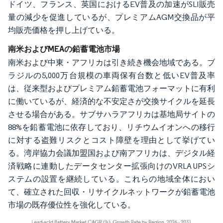
ドイツ、フランス、英国におけるEV普及の加速がSLI販売
量の減少を促進しているが、プレミアムAGM交換品が平
均販売価格を押し上げている。
南米およびMEAの鉛蓄電池市場
南米および中東・アフリカは引き続き機会地域である。ブ
ラジルの5,000万台規模の車両保有台数と低いEV普及率
は、従来型およびプレミアム鉛蓄電池フォーマットに有利
に働いているが、経済的な不安定さが交換サイクルを延長
させる場合がある。サブサハラアフリカは基地局サイトの
88%を鉛蓄電池に依存しており、リチウムイオンへの移行
に対する盗難リスクとコスト障壁を理由として挙げてい
る。湾岸協力会議加盟国および南アフリカは、デジタル経
済戦略に連動したデータセンター拡張向けのVRLA UPSシ
ステムの設置を継続している。これらの地域全体におい
て、確立された回収・リサイクルネットワークが鉛蓄電池
市場の既存優位性を強化している。