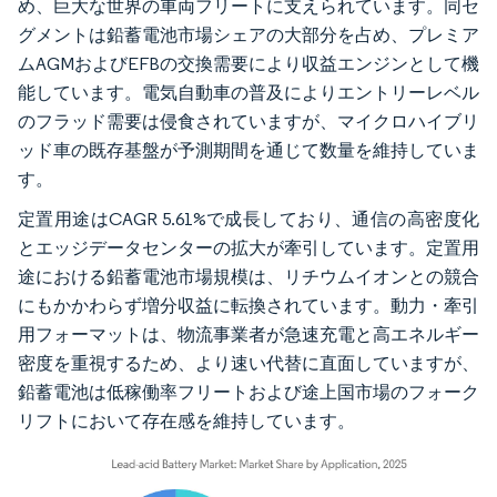
め、巨大な世界の車両フリートに支えられています。同セ
グメントは鉛蓄電池市場シェアの大部分を占め、プレミア
ムAGMおよびEFBの交換需要により収益エンジンとして機
能しています。電気自動車の普及によりエントリーレベル
のフラッド需要は侵食されていますが、マイクロハイブリ
ッド車の既存基盤が予測期間を通じて数量を維持していま
す。
定置用途はCAGR 5.61%で成長しており、通信の高密度化
とエッジデータセンターの拡大が牽引しています。定置用
途における鉛蓄電池市場規模は、リチウムイオンとの競合
にもかかわらず増分収益に転換されています。動力・牽引
用フォーマットは、物流事業者が急速充電と高エネルギー
密度を重視するため、より速い代替に直面していますが、
鉛蓄電池は低稼働率フリートおよび途上国市場のフォーク
リフトにおいて存在感を維持しています。