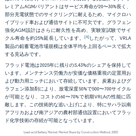
レミアムAGMバリアントはサービス寿命が20〜30%長く、
部分充電状態でのサイクリングに耐えるため、マイクロハ
イブリッド車および通信サイトに不可欠です。グラフェン
強化AGM設計はさらに耐久性を高め、実験室試験でサイ
[4]
クル寿命を約25%延長しています。
したがって、VRLA
製品の鉛蓄電池市場規模は全体平均を上回るペースで拡大
する見込みです。
フラッド電池は2025年に残りの5.43%のシェアを保持して
います。メンテナンス労働力が安価な価格重視の定置用お
よび動力用ニッチにおいて存続しています。炭素およびグ
ラフェン添加剤により、放電深度50%で500〜700サイクル
が可能となり、コストの60〜70%で初期VRLAの性能に匹
敵します。この技術的な追い上げにより、特にサハラ以南
アフリカおよび南アジアの農村部通信設置においてフラッ
ド化学技術の存続が可能となっています。