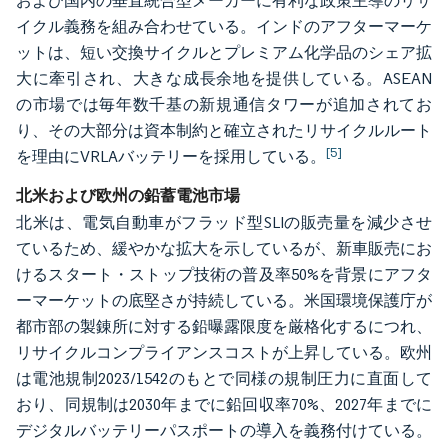
および国内の垂直統合型メーカーに有利な政策主導のリサ
イクル義務を組み合わせている。インドのアフターマーケ
ットは、短い交換サイクルとプレミアム化学品のシェア拡
大に牽引され、大きな成長余地を提供している。ASEAN
の市場では毎年数千基の新規通信タワーが追加されてお
り、その大部分は資本制約と確立されたリサイクルルート
[5]
を理由にVRLAバッテリーを採用している。
北米および欧州の鉛蓄電池市場
北米は、電気自動車がフラッド型SLIの販売量を減少させ
ているため、緩やかな拡大を示しているが、新車販売にお
けるスタート・ストップ技術の普及率50%を背景にアフタ
ーマーケットの底堅さが持続している。米国環境保護庁が
都市部の製錬所に対する鉛曝露限度を厳格化するにつれ、
リサイクルコンプライアンスコストが上昇している。欧州
は電池規制2023/1542のもとで同様の規制圧力に直面して
おり、同規制は2030年までに鉛回収率70%、2027年までに
デジタルバッテリーパスポートの導入を義務付けている。