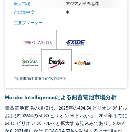
最大市場
アジア太平洋地域
市場集中度
中
画像 © Mordor Intelligence。再利用にはCC BY 4.0の表示が必要です。
主要プレーヤー
*免責事項:主要選手の並び順不同
Mordor Intelligenceによる鉛蓄電池市場分析
鉛蓄電池市場の規模は、2025年の494.54 ビリオン 米ドル
および2026年の51.80 ビリオン 米ドルから、2031年までに
64.15 ビリオン 米ドルへと拡大する見込みであり、2026年
から2031年にかけてCAGR 4.37%を記録すると予測されま