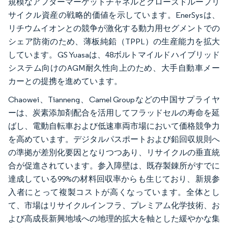
規模なアフターマーケットチャネルとクローズドループリ
サイクル資産の戦略的価値を示しています。EnerSysは、
リチウムイオンとの競争が激化する動力用セグメントでの
シェア防衛のため、薄板純鉛（TPPL）の生産能力を拡大
しています。GS Yuasaは、48ボルトマイルドハイブリッド
システム向けのAGM耐久性向上のため、大手自動車メー
カーとの提携を進めています。
Chaowei、Tianneng、Camel Groupなどの中国サプライヤ
ーは、炭素添加剤配合を活用してフラッドセルの寿命を延
ばし、電動自転車および低速車両市場において価格競争力
を高めています。デジタルパスポートおよび鉛回収規則へ
の準拠が差別化要因となりつつあり、リサイクルの垂直統
合が促進されています。参入障壁は、既存製錬所がすでに
達成している99%の材料回収率からも生じており、新規参
入者にとって複製コストが高くなっています。全体とし
て、市場はリサイクルインフラ、プレミアム化学技術、お
よび高成長新興地域への地理的拡大を軸とした緩やかな集