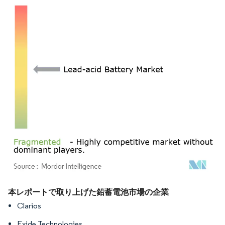
画像 © Mordor Intelligence。再利用にはCC BY 4.0の表示が必要です。
本レポートで取り上げた鉛蓄電池市場の企業
Clarios
Exide Technologies