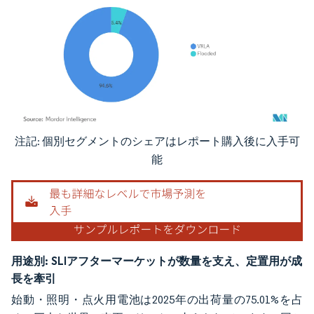
注記: 個別セグメントのシェアはレポート購入後に入手可
画像 © Mordor Intelligence。再利用にはCC BY 4.0の表示が必要です。
能
用途別:
SLIアフターマーケットが数量を支え、定置用が成
長を牽引
始動・照明・点火用電池は2025年の出荷量の75.01%を占