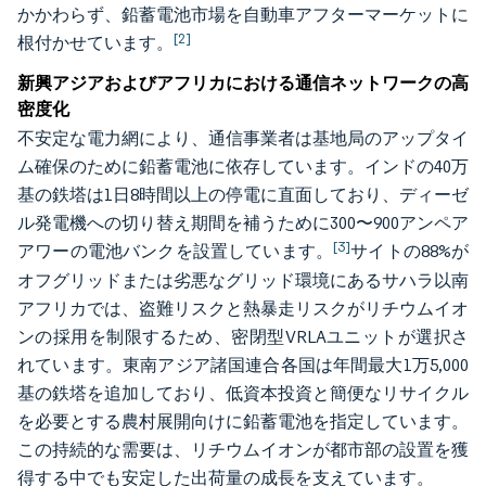
かかわらず、鉛蓄電池市場を自動車アフターマーケットに
[2]
根付かせています。
新興アジアおよびアフリカにおける通信ネットワークの高
密度化
不安定な電力網により、通信事業者は基地局のアップタイ
ム確保のために鉛蓄電池に依存しています。インドの40万
基の鉄塔は1日8時間以上の停電に直面しており、ディーゼ
ル発電機への切り替え期間を補うために300〜900アンペア
[3]
アワーの電池バンクを設置しています。
サイトの88%が
オフグリッドまたは劣悪なグリッド環境にあるサハラ以南
アフリカでは、盗難リスクと熱暴走リスクがリチウムイオ
ンの採用を制限するため、密閉型VRLAユニットが選択さ
れています。東南アジア諸国連合各国は年間最大1万5,000
基の鉄塔を追加しており、低資本投資と簡便なリサイクル
を必要とする農村展開向けに鉛蓄電池を指定しています。
この持続的な需要は、リチウムイオンが都市部の設置を獲
得する中でも安定した出荷量の成長を支えています。