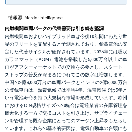
情報源: Mordor Intelligence
内燃機関車両パークの代替需要は引き続き堅調
内燃機関車およびハイブリッド車は今後10年間にわたり世
界のフリートを支配すると予測されており、鉛蓄電池の安
定した代替サイクルが確保されています。2025年には吸収
ガラスマット（AGM）電池を搭載した5,000万台以上の車
両がアフターマーケットでの交換を必要とし、スタート・
ストップの普及が深まるにつれてこの数字は増加します。
中国の2億8,000万台の車両パークとインドの2億8,000万台
の登録車両は、熱帯気候では平均4年、温帯気候では5年と
いう電池寿命を持つ大規模な市場を形成しています。欧州
におけるDIN規格サイズへの統合は流通業者の在庫管理を
簡素化する一方で交換コストを引き上げ、サプライチェー
ンを管理する既存企業にとってのマージン上昇をもたらし
ています。これらの基本的要因は、電気自動車の台頭にも