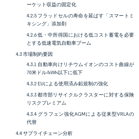
ーケット収益の固定化
4.2.5 フラッドセルの寿命を延ばす「スマートミ
キシング」添加剤
4.2.6 低・中所得国における低コスト蓄電を必要
とする低速電気自動車ブーム
4.3 市場制約要因
4.3.1 自動車向けリチウムイオンのコスト曲線が
70米ドル/kWh以下に低下
4.3.2 EUによる使用済み鉛規制の強化
4.3.3 都市部リサイクルクラスターに対する保険
リスクプレミアム
4.3.4 グラフェン強化AGMによる従来型VRLAの
代替
4.4 サプライチェーン分析