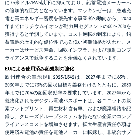
に75米ドル/kWh以下に抑えており、鉛蓄電池メーカーへ
の追加的な圧力となっています。マッキンゼーは、急速充
電と高エネルギー密度を優先する事業者の動向から、2030
年までにリチウムイオンが動力用セグメントの60〜70%を
獲得すると予測しています。コスト逆転の到来により、鉛
蓄電池の歴史的な優位性である低い初期価格が失われ、メ
ーカーはサービス寿命、回収インフラ、および規制コンプ
ライアンスで競争することを余儀なくされています。
EUによる使用済み鉛規制の強化
欧州連合の電池規則2023/1542は、2027年までに63%、
2030年までに73%の回収目標を義務付けるとともに、2030
年までに70%の鉛回収効率を要求しています。2027年から
義務化されるデジタル電池パスポートは、各ユニットの炭
素フットプリント、再生材料含有率、および廃棄経路を記
録し、クローズドループシステムを持たない企業のコンプ
ライアンスコストを増加させます。拡大生産者責任条項は
使用済み電池の責任を電池メーカーに転嫁し、非統合サプ