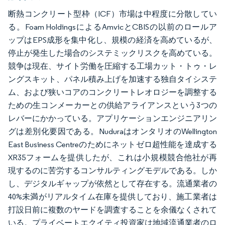
断熱コンクリート型枠（ICF）市場は中程度に分散してい
る。Foam HoldingsによるAmvicとCBISの以前のロールア
ップはEPS成形を集中化し、規模の経済を高めているが、
停止が発生した場合のシステミックリスクを高めている。
競争は現在、サイト労働を圧縮する工場カット・トゥ・レ
ングスキット、パネル積み上げを加速する独自タイシステ
ム、および狭いコアのコンクリートレオロジーを調整する
ための生コンメーカーとの供給アライアンスという3つの
レバーにかかっている。アプリケーションエンジニアリン
グは差別化要因である。NuduraはオンタリオのWellington
East Business Centreのためにネットゼロ超性能を達成する
XR35フォームを提供したが、これは小規模競合他社が再
現するのに苦労するコンサルティングモデルである。しか
し、デジタルギャップが依然として存在する。流通業者の
40%未満がリアルタイム在庫を提供しており、施工業者は
打設日前に複数のヤードを調査することを余儀なくされて
いる。プライベートエクイティ投資家は地域流通業者のロ