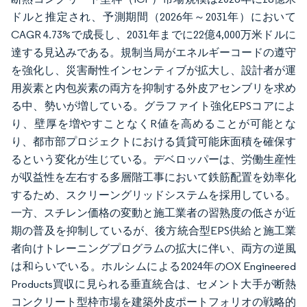
ドルと推定され、予測期間（2026年～2031年）において
CAGR 4.73%で成長し、2031年までに22億4,000万米ドルに
達する見込みである。規制当局がエネルギーコードの遵守
を強化し、災害耐性インセンティブが拡大し、設計者が運
用炭素と内包炭素の両方を抑制する外皮アセンブリを求め
る中、勢いが増している。グラファイト強化EPSコアによ
り、壁厚を増やすことなくR値を高めることが可能とな
り、都市部プロジェクトにおける賃貸可能床面積を確保す
るという変化が生じている。デベロッパーは、労働生産性
が収益性を左右する多層階工事において鉄筋配置を効率化
するため、スクリーングリッドシステムを採用している。
一方、スチレン価格の変動と施工業者の習熟度の低さが近
期の普及を抑制しているが、後方統合型EPS供給と施工業
者向けトレーニングプログラムの拡大に伴い、両方の逆風
は和らいでいる。ホルシムによる2024年のOX Engineered
Products買収に見られる垂直統合は、セメント大手が断熱
コンクリート型枠市場を建築外皮ポートフォリオの戦略的