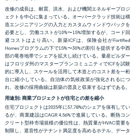
改修の成長は、耐震、洪水、および機関エネルギープロジ
ェクトを中心に集まっている。オーバークラッド技術は構
造エンジニアリングの入力とカスタムウィンドウバックを
必要とし、労働コストが10%〜15%増加するが、コード回
避コストはより高い。新築ICFは、保険会社がFortified
Homesプログラムの下で15%〜30%の割引を提供する中西
部の竜巻地帯でシェアを拡大し続けている。量産ビルダー
はフロリダ州のマスタープランコミュニティでICFを試験
的に導入し、スケールを活用して木造とのコスト差を一桁
台に縮小している。自治体の気候政策が強化されるにつ
れ、改修の採用曲線は新築の普及と収束するはずである。
用途別:
商業プロジェクトが住宅との差を縮小
住宅プロジェクトは2025年に57.78%のシェアを保有してい
るが、商業建設はCAGR 4.56%で進展している。断熱コン
クリート型枠市場規模の優位性は、熱質量がHVAC需要を
制限し、遮音性がテナント満足度を高めるホテル、データ