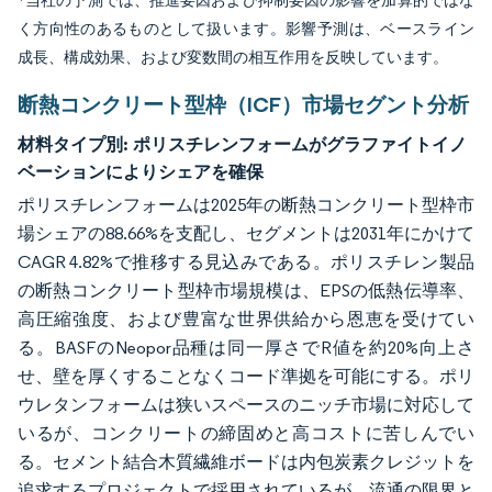
*当社の予測では、推進要因および抑制要因の影響を加算的ではな
く方向性のあるものとして扱います。影響予測は、ベースライン
成長、構成効果、および変数間の相互作用を反映しています。
断熱コンクリート型枠（ICF）市場セグント分析
材料タイプ別:
ポリスチレンフォームがグラファイトイノ
ベーションによりシェアを確保
ポリスチレンフォームは2025年の断熱コンクリート型枠市
場シェアの88.66%を支配し、セグメントは2031年にかけて
CAGR 4.82%で推移する見込みである。ポリスチレン製品
の断熱コンクリート型枠市場規模は、EPSの低熱伝導率、
高圧縮強度、および豊富な世界供給から恩恵を受けてい
る。BASFのNeopor品種は同一厚さでR値を約20%向上さ
せ、壁を厚くすることなくコード準拠を可能にする。ポリ
ウレタンフォームは狭いスペースのニッチ市場に対応して
いるが、コンクリートの締固めと高コストに苦しんでい
る。セメント結合木質繊維ボードは内包炭素クレジットを
追求するプロジェクトで採用されているが、流通の限界と