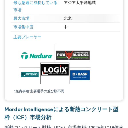
最も急速に成長している
アジア太平洋地域
市場
最大市場
北米
市場集中度
中
画像 © Mordor Intelligence。再利用にはCC BY 4.0の表示が必要です。
主要プレーヤー
*免責事項:主要選手の並び順不同
Mordor Intelligenceによる断熱コンクリート型
枠（ICF）市場分析
断熱コンクリート型枠（ICF）市場規模は2026年に18億米