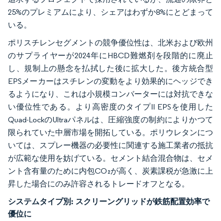
25%のプレミアムにより、シェアはわずか8%にとどまって
いる。
ポリスチレンセグメントの競争優位性は、北米および欧州
のサプライヤーが2024年にHBCD難燃剤を段階的に廃止
し、規制上の懸念を払拭した後に拡大した。後方統合型
EPSメーカーはスチレンの変動をより効果的にヘッジでき
るようになり、これは小規模コンバーターには対抗できな
い優位性である。より高密度のタイプII EPSを使用した
Quad-LockのUltraパネルは、圧縮強度の制約によりかつて
限られていた中層市場を開拓している。ポリウレタンにつ
いては、スプレー機器の必要性に関連する施工業者の抵抗
が広範な使用を妨げている。セメント結合混合物は、セメ
ント含有量のために内包CO₂が高く、炭素課税が急激に上
昇した場合にのみ許容されるトレードオフとなる。
システムタイプ別:
スクリーングリッドが鉄筋配置効率で
優位に