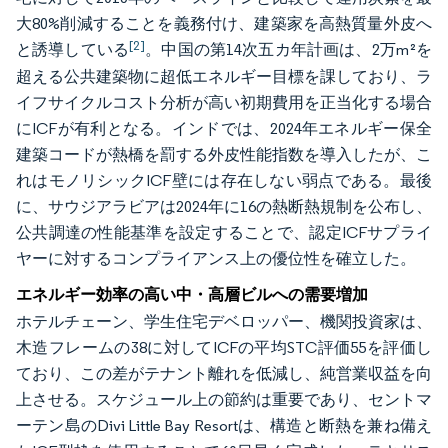
大80%削減することを義務付け、建築家を高熱質量外皮へ
[2]
と誘導している
。中国の第14次五カ年計画は、2万m²を
超える公共建築物に超低エネルギー目標を課しており、ラ
イフサイクルコスト分析が高い初期費用を正当化する場合
にICFが有利となる。インドでは、2024年エネルギー保全
建築コードが熱橋を罰する外皮性能指数を導入したが、こ
れはモノリシックICF壁には存在しない弱点である。最後
に、サウジアラビアは2024年に16の熱断熱規制を公布し、
公共調達の性能基準を設定することで、認定ICFサプライ
ヤーに対するコンプライアンス上の優位性を確立した。
エネルギー効率の高い中・高層ビルへの需要増加
ホテルチェーン、学生住宅デベロッパー、機関投資家は、
木造フレームの38に対してICFの平均STC評価55を評価し
ており、この差がテナント離れを低減し、純営業収益を向
上させる。スケジュール上の節約は重要であり、セントマ
ーテン島のDivi Little Bay Resortは、構造と断熱を兼ね備え