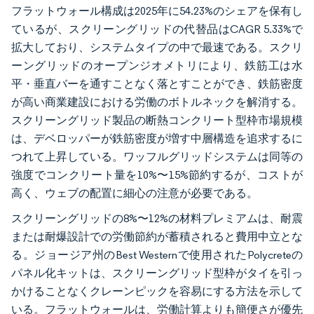
フラットウォール構成は2025年に54.23%のシェアを保有し
ているが、スクリーングリッドの代替品はCAGR 5.33%で
拡大しており、システムタイプの中で最速である。スクリ
ーングリッドのオープンジオメトリにより、鉄筋工は水
平・垂直バーを通すことなく落とすことができ、鉄筋密度
が高い商業建設における労働のボトルネックを解消する。
スクリーングリッド製品の断熱コンクリート型枠市場規模
は、デベロッパーが鉄筋密度が増す中層構造を追求するに
つれて上昇している。ワッフルグリッドシステムは同等の
強度でコンクリート量を10%〜15%節約するが、コストが
高く、ウェブの配置に細心の注意が必要である。
スクリーングリッドの8%〜12%の材料プレミアムは、耐震
または耐爆設計での労働節約が蓄積されると費用中立とな
る。ジョージア州のBest Westernで使用されたPolycreteの
パネル化キットは、スクリーングリッド型枠がタイを引っ
かけることなくクレーンピックを容易にする方法を示して
いる。フラットウォールは、労働計算よりも簡便さが優先