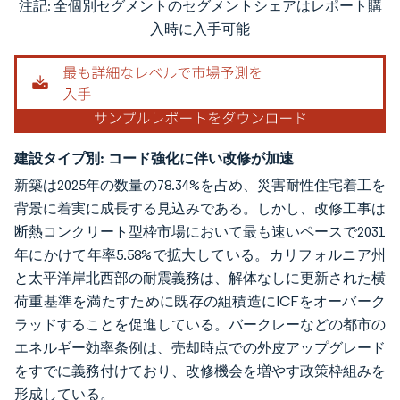
注記: 全個別セグメントのセグメントシェアはレポート購
画像 © Mordor Intelligence。再利用にはCC BY 4.0の表示が必要です。
入時に入手可能
建設タイプ別:
コード強化に伴い改修が加速
新築は2025年の数量の78.34%を占め、災害耐性住宅着工を
背景に着実に成長する見込みである。しかし、改修工事は
断熱コンクリート型枠市場において最も速いペースで2031
年にかけて年率5.58%で拡大している。カリフォルニア州
と太平洋岸北西部の耐震義務は、解体なしに更新された横
荷重基準を満たすために既存の組積造にICFをオーバーク
ラッドすることを促進している。バークレーなどの都市の
エネルギー効率条例は、売却時点での外皮アップグレード
をすでに義務付けており、改修機会を増やす政策枠組みを
形成している。