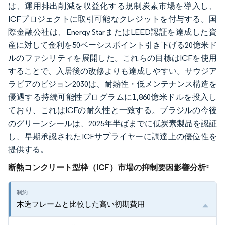
は、運用排出削減を収益化する規制炭素市場を導入し、
ICFプロジェクトに取引可能なクレジットを付与する。国
際金融公社は、Energy StarまたはLEED認証を達成した資
産に対して金利を50ベーシスポイント引き下げる20億米ド
ルのファシリティを展開した。これらの目標はICFを使用
することで、入居後の改修よりも達成しやすい。サウジア
ラビアのビジョン2030は、耐熱性・低メンテナンス構造を
優遇する持続可能性プログラムに1,860億米ドルを投入し
ており、これはICFの耐久性と一致する。ブラジルの今後
のグリーンシールは、2025年半ばまでに低炭素製品を認証
し、早期承認されたICFサプライヤーに調達上の優位性を
提供する。
断熱コンクリート型枠（ICF）市場の抑制要因影響分析
*
木造フレームと比較した高い初期費用