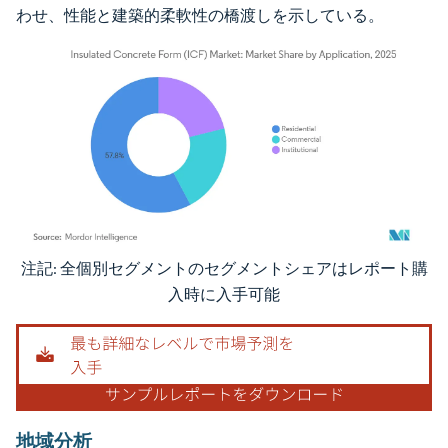
わせ、性能と建築的柔軟性の橋渡しを示している。
注記: 全個別セグメントのセグメントシェアはレポート購
画像 © Mordor Intelligence。再利用にはCC BY 4.0の表示が必要です。
入時に入手可能
地域分析