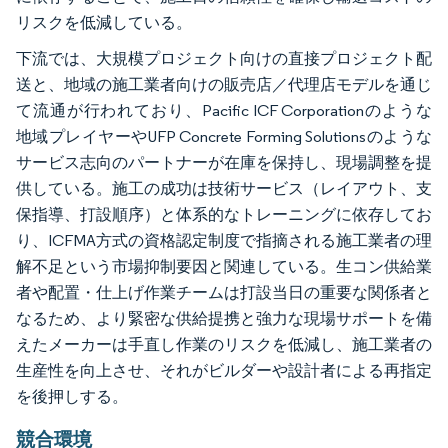
リスクを低減している。
下流では、大規模プロジェクト向けの直接プロジェクト配
送と、地域の施工業者向けの販売店／代理店モデルを通じ
て流通が行われており、Pacific ICF Corporationのような
地域プレイヤーやUFP Concrete Forming Solutionsのような
サービス志向のパートナーが在庫を保持し、現場調整を提
供している。施工の成功は技術サービス（レイアウト、支
保指導、打設順序）と体系的なトレーニングに依存してお
り、ICFMA方式の資格認定制度で指摘される施工業者の理
解不足という市場抑制要因と関連している。生コン供給業
者や配置・仕上げ作業チームは打設当日の重要な関係者と
なるため、より緊密な供給提携と強力な現場サポートを備
えたメーカーは手直し作業のリスクを低減し、施工業者の
生産性を向上させ、それがビルダーや設計者による再指定
を後押しする。
競合環境