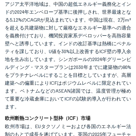
アジア太平洋地域は、中国の超低エネルギー義務化とイン
ドの2024年エンベロープ基準に後押しされ、世界最速とな
る5.12%のCAGRが見込まれています。中国は現在、2万m²
を超える共建築物に対して厳格なエネルギー基準への適合
を義務付けており、機関投資家系デベロッパーを高熱容量
壁へと誘導しています。インドの改訂基準は熱橋にペナル
ティを課しており、U値を30%以上改善するICF壁の導入余
地を生み出しています。シンガポールの2024年グリーンビ
ルディング・マスタープランは2030年までに建築物の80%
をプラチナレベルにすることを目標としていますが、高層
建築への偏重によりICFはポジウムレベルに限定されてい
ます。ベトナムなどのASEAN諸国では、温度管理が極め
て重要な冷蔵倉庫においてICFの試験的導入が行われてい
ます。
欧州断熱コンクリート型枠（ICF）市場
欧州市場は、EUタクソノミーおよび各国のエネルギー法
制のもとで成長を遂げています。英国の2025年フューチャ