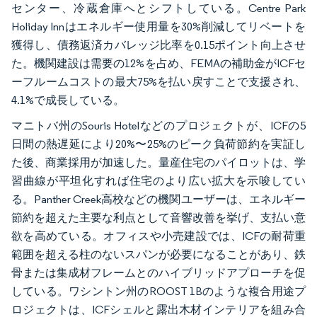
センター、冷蔵倉庫へとシフトしている。Centre Park
Holiday Innはエネルギー使用量を30%削減してリベートを
獲得し、債務返済カバレッジ比率を0.15ポイント向上させ
た。機関建設は需要の12%を占め、FEMAの補助金がICFセ
ーフルームコストの最大75%を払い戻すことで支援され、
4.1%で成長している。
マニトバ州のSouris Hotelなどのプロジェクトが、ICFの5
日間の熱遅延により20%〜25%のピーク負荷節約を実証し
た後、商業採用が加速した。量産住宅のパイロットは、学
習曲線が平坦化すれば住宅のより広い拡大を示唆してい
る。Panther Creek高校などの機関ユーザーは、エネルギー
節約を超えた主要な利点として音響改善を挙げ、支払い意
欲を高めている。オフィスや小売建設では、ICFの耐荷重
範囲を超える柱のないスパンが必要になることがあり、鉄
骨または集成材フレームとのハイブリッドアプローチを促
している。ワシントン州のROOST 1Bのような複合用途プ
ロジェクトは、ICFシェルと露出木材インテリアを組み合