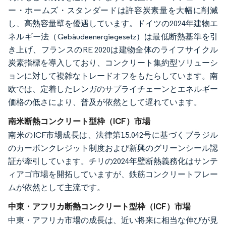
ー・ホームズ・スタンダードは許容炭素量を大幅に削減
し、高熱容量壁を優遇しています。ドイツの2024年建物エ
ネルギー法（Gebäudeenergiegesetz）は最低断熱基準を引
き上げ、フランスのRE 2020は建物全体のライフサイクル
炭素指標を導入しており、コンクリート集約型ソリューシ
ョンに対して複雑なトレードオフをもたらしています。南
欧では、定着したレンガのサプライチェーンとエネルギー
価格の低さにより、普及が依然として遅れています。
南米断熱コンクリート型枠（ICF）市場
南米のICF市場成長は、法律第15.042号に基づくブラジル
のカーボンクレジット制度および新興のグリーンシール認
証が牽引しています。チリの2024年壁断熱義務化はサンテ
ィアゴ市場を開拓していますが、鉄筋コンクリートフレー
ムが依然として主流です。
中東・アフリカ断熱コンクリート型枠（ICF）市場
中東・アフリカ市場の成長は、近い将来に相当な伸びが見