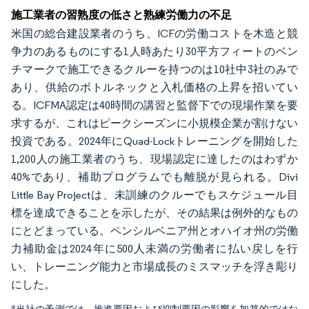
施工業者の習熟度の低さと熟練労働力の不足
米国の総合建設業者のうち、ICFの労働コストを木造と競
争力のあるものにする1人時あたり30平方フィートのベン
チマークで施工できるクルーを持つのは10社中3社のみで
あり、供給のボトルネックと入札価格の上昇を招いてい
る。ICFMA認定は40時間の講習と監督下での現場作業を要
求するが、これはピークシーズンに小規模企業が割けない
投資である。2024年にQuad-Lockトレーニングを開始した
1,200人の施工業者のうち、現場認定に達したのはわずか
40%であり、補助プログラムでも離脱が見られる。Divi
Little Bay Projectは、未訓練のクルーでもスケジュール目
標を達成できることを示したが、その結果は例外的なもの
にとどまっている。ペンシルベニア州とオハイオ州の労働
力補助金は2024年に500人未満の労働者に払い戻しを行
い、トレーニング能力と市場成長のミスマッチを浮き彫り
にした。