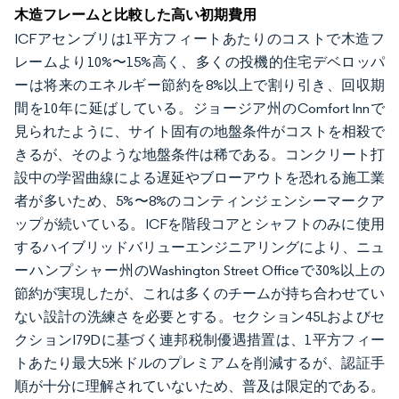
木造フレームと比較した高い初期費用
ICFアセンブリは1平方フィートあたりのコストで木造フ
レームより10%〜15%高く、多くの投機的住宅デベロッパ
ーは将来のエネルギー節約を8%以上で割り引き、回収期
間を10年に延ばしている。ジョージア州のComfort Innで
見られたように、サイト固有の地盤条件がコストを相殺で
きるが、そのような地盤条件は稀である。コンクリート打
設中の学習曲線による遅延やブローアウトを恐れる施工業
者が多いため、5%〜8%のコンティンジェンシーマークア
ップが続いている。ICFを階段コアとシャフトのみに使用
するハイブリッドバリューエンジニアリングにより、ニュ
ーハンプシャー州のWashington Street Officeで30%以上の
節約が実現したが、これは多くのチームが持ち合わせてい
ない設計の洗練さを必要とする。セクション45Lおよびセ
クションI79Dに基づく連邦税制優遇措置は、1平方フィー
トあたり最大5米ドルのプレミアムを削減するが、認証手
順が十分に理解されていないため、普及は限定的である。