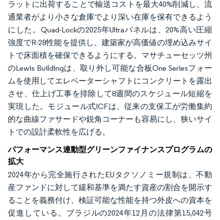
ラットに出荷することで輸送コストを最大40%削減し、流
通業者がより小さな倉庫でより深い在庫を保有できるよう
にした。Quad-Lockの2025年Ultraパネルは、20%高い圧縮
強度でR-28性能を提供し、建築家が高価値の埋め込みサイ
トで床面積を確保できるようにする。マサチューセッツ州
のLewis Buildingは、取り外し可能な合板One Seriesフォー
ムを使用してエレベーターシャフトにコンクリートを露出
させ、仕上げ工事を排除して8週間のスケジュール短縮を
実現した。モジュール式ICFは、従来の支保工が労働集約
的な曲線ファサードや鋭角コーナーも容易にし、狭いサイ
トでの設計柔軟性を広げる。
パフォーマンス連動型グリーンファイナンスプログラムの
拡大
2024年から完全施行されたEUタクソノミー規制は、不動
産ファンドに対して緩和基準を満たす資産の割合を開示す
ることを義務付け、検証可能な性能を持つ外皮への資本を
促進している。ブラジルの2024年12月の法律第15,042号