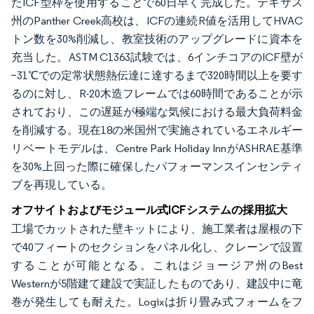
たICF型枠を使用することで60日早く完成した。テキサス
州のPanther Creek高校は、ICFの連続R値を活用してHVAC
トン数を30%削減し、教室技術のアップグレードに資本を
充当した。ASTM C1363試験では、6インチコアのICF壁が
−31℃での定常状態熱伝達に達するまで320時間以上を要す
るのに対し、R-20木造フレームでは60時間であることが示
されており、この遅延が極端な気候における最大負荷料金
を削減する。現在18の米国州で実施されているエネルギー
リベートモデルは、Centre Park Holiday InnがASHRAE基準
を30%上回った際に確保したパフォーマンスインセンティ
ブを再現している。
オフサイトおよびモジュール式ICFシステムの採用拡大
工場でカットされた壁キットにより、施工業者は屋根の下
で40フィートのセクションをパネル化し、クレーンで設置
することが可能となる。これはジョージア州のBest
Westernが5階建て建設で実証したものであり、建設中に竜
巻が発生しても耐えた。Logixは折り畳み式フォームをフ