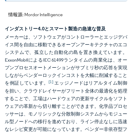
情報源: Mordor Intelligence
インダストリー4.0とスマート製造の急速な普及
メーカーは、ソフトウェアがコントローラーとエッジデバ
イス間を自由に移動できるオープンアーキテクチャのエコ
システムで、孤立した自動化の島を置き換えています。
ExxonMobilによるIEC 61499ランタイムの商業化は、オー
プンプロセスオートメーションがサブミリ秒の応答を実現
しながらベンダーロックインコストを大幅に削減すること
[1]
を例証しています。
エッジノードはリアルタイム制御
を担い、クラウドレイヤーがフリート全体の最適化を処理
することで、工場はハードウェアの更新サイクルをソフト
ウェアの革新から切り離すことができます。化学品プロセ
ッサーは、モノリシックな分散制御システムからモジュー
ル型ノードへの移行を進めており、ライン停止なしに迅速
なレシピ変更が可能になっています。ベンダー非依存型フ