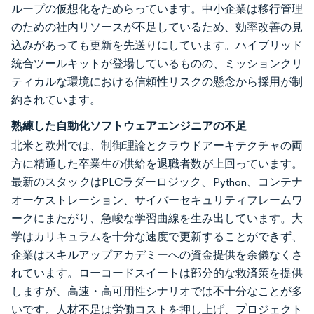
ループの仮想化をためらっています。中小企業は移行管理
のための社内リソースが不足しているため、効率改善の見
込みがあっても更新を先送りにしています。ハイブリッド
統合ツールキットが登場しているものの、ミッションクリ
ティカルな環境における信頼性リスクの懸念から採用が制
約されています。
熟練した自動化ソフトウェアエンジニアの不足
北米と欧州では、制御理論とクラウドアーキテクチャの両
方に精通した卒業生の供給を退職者数が上回っています。
最新のスタックはPLCラダーロジック、Python、コンテナ
オーケストレーション、サイバーセキュリティフレームワ
ークにまたがり、急峻な学習曲線を生み出しています。大
学はカリキュラムを十分な速度で更新することができず、
企業はスキルアップアカデミーへの資金提供を余儀なくさ
れています。ローコードスイートは部分的な救済策を提供
しますが、高速・高可用性シナリオでは不十分なことが多
いです。人材不足は労働コストを押し上げ、プロジェクト