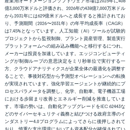
産業用オートメーションソフトウェア市場は2025年に408
億3,000万米ドルと評価され、2026年の438億7,000万米ドル
から2031年には629億米ドルへと成長すると推計されてお
り、予測期間（2026〜2031年）の年平均成長率（CAGR）
は7.45%となっています。人工知能（AI）ツールが試験的
プロジェクトから監視制御、プラント資産管理、製造実行
プラットフォームへの組み込み機能へと移行するにつれ、
メーカーは投資を加速しています。エッジコンピューティ
ングが制御ループの意思決定をミリ秒単位で実行する一
方、クラウドアナリティクスが企業全体の最適化を調整す
ることで、事後対応型から予測型オペレーションへの転換
が実現されています。強化学習エージェントが継続的にプ
ロセスパラメータを調整し、化学、自動車、電子機器工場
における歩留まり改善とエネルギー削減を推進していま
す。市場の勢いは、自動化アップグレードをIEC 62443な
どのサイバーセキュリティ義務と結びつける政府主導のイ
ンダストリー4.0プログラムによってさらに後押しされて
おり、慎重な支出環境においても資本配分が確保されてい