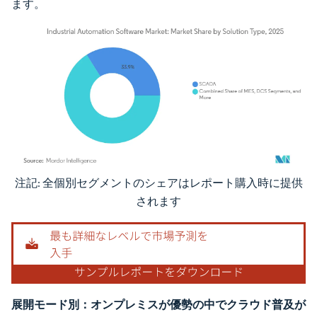
ます。
注記: 全個別セグメントのシェアはレポート購入時に提供
画像 © Mordor Intelligence。再利用にはCC BY 4.0の表示が必要です。
されます
展開モード別：オンプレミスが優勢の中でクラウド普及が