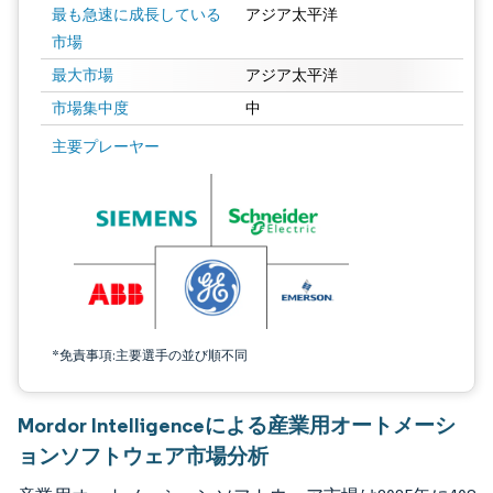
最も急速に成長している
アジア太平洋
市場
最大市場
アジア太平洋
市場集中度
中
画像 © Mordor Intelligence。再利用にはCC BY 4.0の表示が必要です。
主要プレーヤー
*免責事項:主要選手の並び順不同
Mordor Intelligenceによる産業用オートメーシ
ョンソフトウェア市場分析