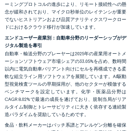
ーミングプロトコルの進歩により、リモート接続性への懸
念が緩和されており、マイクロ秒単位のレイテンシが重要
でないヒストリアンおよび品質アナリティクスワークロー
ドにおけるクラウド移行が加速しています。
エンドユーザー産業別：自動車分野のリーダーシップがデ
ジタル製造を牽引
自動車・輸送分野のプレーヤーは2025年の産業用オートメ
ーションソフトウェア市場シェアの33.05%を占め、数時間
以内に電気自動車バリアント向けにセルを再構成できる柔
軟な組立ライン用ソフトウェアを展開しています。AI駆動
型視覚検査ツールの早期採用が、他のセクターが模倣する
ベンチマークを設定しています。化学・医薬品分野は
CAGR 8.02%で最速の成長を遂げており、規制当局がリア
ルタイム制御とトレーサビリティに大きく依存する連続製
造パラダイムを奨励しているためです。
食品・飲料メーカーはバッチ系譜とアレルゲン分離を確保