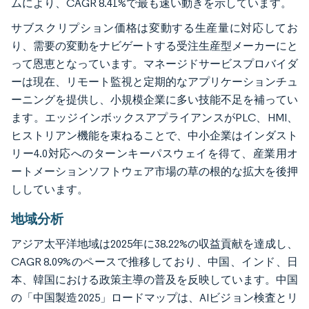
ムにより、CAGR 8.41%で最も速い動きを示しています。
サブスクリプション価格は変動する生産量に対応してお
り、需要の変動をナビゲートする受注生産型メーカーにと
って恩恵となっています。マネージドサービスプロバイダ
ーは現在、リモート監視と定期的なアプリケーションチュ
ーニングを提供し、小規模企業に多い技能不足を補ってい
ます。エッジインボックスアプライアンスがPLC、HMI、
ヒストリアン機能を束ねることで、中小企業はインダスト
リー4.0対応へのターンキーパスウェイを得て、産業用オ
ートメーションソフトウェア市場の草の根的な拡大を後押
ししています。
地域分析
アジア太平洋地域は2025年に38.22%の収益貢献を達成し、
CAGR 8.09%のペースで推移しており、中国、インド、日
本、韓国における政策主導の普及を反映しています。中国
の「中国製造2025」ロードマップは、AIビジョン検査とリ