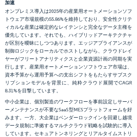
加速
オンプレミス導入は2025年の産業用オートメーションソフ
トウェア市場規模の55.86%を維持しており、安全性クリテ
ィカルな産業は確定的なレイテンシと完全なデータ主権を
優先しています。それでも、ハイブリッドアーキテクチャ
が区別を曖昧にしつつあります。エッジアプライアンスが
制御ロジックをローカルでホストしながら、クラウドレイ
ヤーがフリートアナリティクスと企業資源計画の同期を実
行します。産業用オートメーションソフトウェア市場は、
資本予算から運用予算への支出シフトをもたらすサブスク
リプションモデルを背景に、純粋クラウド展開でCAGR
8.31%を目撃しています。
中小企業は、個別製造のワークフローを事前設定しサーバ
ーメンテナンスが不要なSaaS型MESプラットフォームを好
みます。一方、大企業はベンダーロックインを回避し越境
データ規制に準拠するマルチクラウド戦略を試験的に導入
しています。セキュアトンネリングとリアルタイムストリ