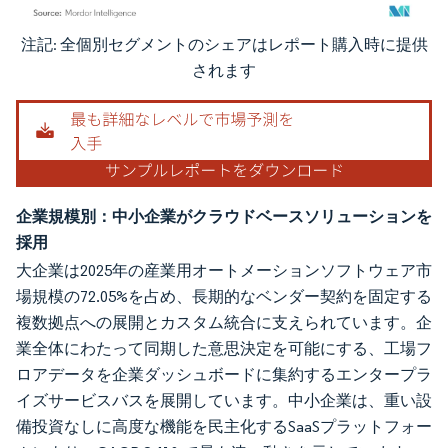
注記: 全個別セグメントのシェアはレポート購入時に提供
画像 © Mordor Intelligence。再利用にはCC BY 4.0の表示が必要です。
されます
企業規模別：中小企業がクラウドベースソリューションを
採用
大企業は2025年の産業用オートメーションソフトウェア市
場規模の72.05%を占め、長期的なベンダー契約を固定する
複数拠点への展開とカスタム統合に支えられています。企
業全体にわたって同期した意思決定を可能にする、工場フ
ロアデータを企業ダッシュボードに集約するエンタープラ
イズサービスバスを展開しています。中小企業は、重い設
備投資なしに高度な機能を民主化するSaaSプラットフォー