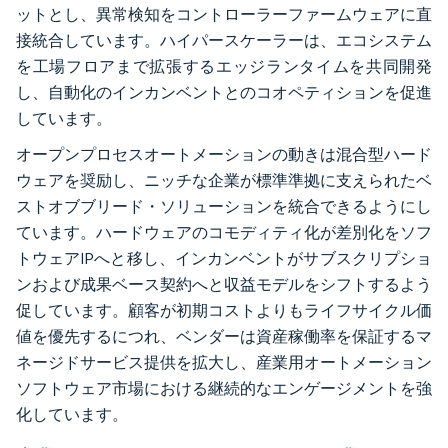
ットとし、異常検知をコントローラーファームウェアに直
接統合しています。ハイパースケーラーは、エコシステム
を工場フロアまで拡張するエッジランタイムを共同開発
し、自動化のインカンベントとのコオペティションを促進
しています。
オープンプロセスオートメーションの動きは混合型ハード
ウェアを奨励し、ニッチな企業が標準準拠に支えられたベ
ストオブブリード・ソリューションを統合できるようにし
ています。ハードウェアのコモディティ化が差別化をソフ
トウェアIPへと移し、インカンベントがサブスクリプショ
ンおよび成果ベース契約へと収益モデルをシフトするよう
促しています。顧客が初期コストよりもライフサイクル価
値を優先するにつれ、ベンダーは資産稼働率を保証するマ
ネージドサービス提供を拡大し、産業用オートメーション
ソフトウェア市場における継続的なエンゲージメントを強
化しています。