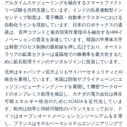
アルタイムスケジューリングを融合するスマートファクト
リー試験を共同支援しています。インドの生産連動型イン
センティブ制度は、電子機器・自動車クラスターにおける
自動化ラインを奨励しています。日本のロボティクスの遺
産は、音声コマンドと複合現実作業指示を融合するHMIイ
ノベーションの普及を加速しています。韓国の半導体大手
は精密プロセス制御の最前線を押し広げており、オースト
ラリアの鉱業セクターは遠隔地での稼働率を最大化するた
めに鉱石処理ラインのデジタルツインに投資しています。
北米はキャパシティ拡大よりもサイバーセキュリティとAI
統合を重視しています。米国は防衛サプライチェーンにエ
ッジコンピューティングノードを展開して機密ワークロー
ドのオンプレミス処理を保証し、カナダの電力会社は再生
可能エネルギー統合のためにSCADAを近代化していま
す。欧州は効率と持続可能性のバランスをとっており、ド
イツはオープンオートメーションコンソーシアムを主導
し、フランスはモデルベースシステムエンジニアリングで