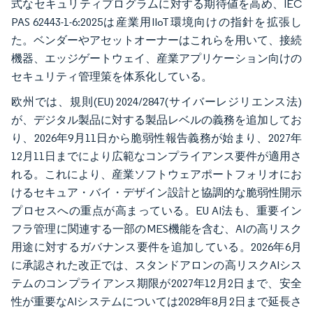
式なセキュリティプログラムに対する期待値を高め、IEC
PAS 62443-1-6:2025は産業用IIoT環境向けの指針を拡張し
た。ベンダーやアセットオーナーはこれらを用いて、接続
機器、エッジゲートウェイ、産業アプリケーション向けの
セキュリティ管理策を体系化している。
欧州では、規則(EU) 2024/2847(サイバーレジリエンス法)
が、デジタル製品に対する製品レベルの義務を追加してお
り、2026年9月11日から脆弱性報告義務が始まり、2027年
12月11日までにより広範なコンプライアンス要件が適用さ
れる。これにより、産業ソフトウェアポートフォリオにお
けるセキュア・バイ・デザイン設計と協調的な脆弱性開示
プロセスへの重点が高まっている。EU AI法も、重要イン
フラ管理に関連する一部のMES機能を含む、AIの高リスク
用途に対するガバナンス要件を追加している。2026年6月
に承認された改正では、スタンドアロンの高リスクAIシス
テムのコンプライアンス期限が2027年12月2日まで、安全
性が重要なAIシステムについては2028年8月2日まで延長さ