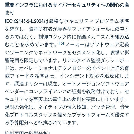
重要インフラにおけるサイバーセキュリティへの関心の高
まり
IEC 62443-2-1:2024は厳格なセキュリティプログラム基準
を確立し、資産所有者が境界型ファイアウォールに依存す
るのではなく、制御ロジック内に保護メカニズムを組み込
[3]
むことを求めています。
メーカーはソフトウェア定義
のゾーニングでネットワークをセグメント化し、攻撃の影
響範囲を限定しています。リアルタイム監視ダッシュボー
ドは、オペレーショナルテクノロジーのイベントとITの脅
威フィードを相関させ、インシデント対応を迅速化しま
す。調達ポリシーは現在、オートメーションソフトウェア
ベンダーにコンプライアンスの証拠を義務付けており、セ
キュリティを事実上の競争上の差別化要因にしています。
規制の強化は、ネイティブの侵入検知、パッチ管理、暗号
化プロトコルスタックを備えたプラットフォームを優先す
る予算配分へと転換されています。
抑制要因の影響分析
*