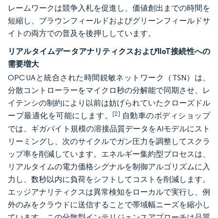
レームワークは競争入札を促進し、価値創出までの時間を
短縮し、ブラウンフィールドおよびグリーンフィールドサ
イトの両方での普及を後押ししています。
リアルタイムデータアナリティクスおよびIIoT接続性への
需要増大
OPC UAと統合された時間鋭敏ネットワーク（TSN）は、
分散コントローラーをマイクロ秒の分解能で同期させ、レ
イテンシの制約により以前は妨げられていたクローズドル
[2]
ープ最適化を可能にします。
自動車のボディショップ
では、ギガバイト規模の溶接品質データをAIモデルにスト
リーミングし、次のサイクルでガン圧力を調整してスクラ
ップ率を削減しています。エネルギー集約型プロセスは、
リアルタイムの電力価格シグナルを制御アルゴリズムに入
力し、数秒以内に負荷をシフトしてコストを削減します。
エッジアナリティクスは異常検知をローカルで実行し、例
外のみをクラウドに送信することで帯域幅ニーズを縮小し
ています。この分散型インテリジェンスアプローチは品質