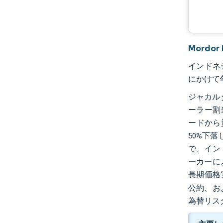
Mord
インドネシ
にかけて年
ジャカル
ーラー割当
ードから
50%下落
で、イン
ーカーに
長期価格
公約、お
為替リス