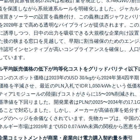
ー鉱物資源省規制2/2024は相殺計量を廃止し、5.746G
収益を保護しながら系統連系ルールを明確化しました。ジャカルタ知
根置きソーラーの設置を義務付け、この義務は西ジャワとバリ
を2028年まで高める透明なパイプラインが提供されます。こ
に誘導しつつ、日中の出力を吸収できる大規模な企業向け設置を
た後の狭まる窓口を見越して、早期に割当確保のためのエンジ
許認可インセンティブが高いコンプライアンスを確保し、人口
しています。
ル平均販売価格の低下が均等化コストをグリッドパリティ以下
ンのスポット価格は2023年のUSD 30/kgから2024年第4四
価格を半減させ、最近のPLN入札でIDR 1,050/kWhとい
ティア1モジュールの陸揚げコストがさらに15〜20%削減さ
準値を下回りました。開発業者はPLNの2025〜2034年の17
ることで対応しました。しかし、メーカーが高値在庫を処分す
ングのヘッジを余儀なくされています。先物カーブは、中国の工
ルギー市場は2026年までUSD 0.07/kWh未満の関税から恩
0の企業コミットメントが商業・産業向け電力購入契約量を牽引