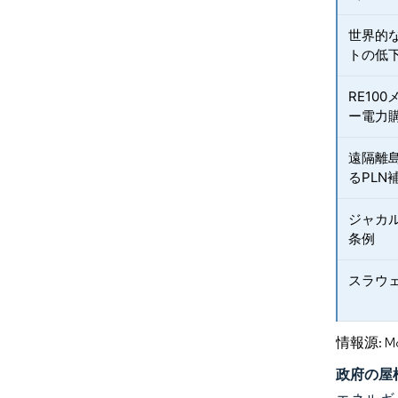
世界的
トの低
RE10
ー電力
遠隔離
るPLN
ジャカ
条例
スラウ
情報源: Mord
政府の屋