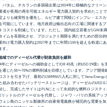
、バタム、チカランの多国籍企業は2024年に積極的なクリーンエネ
業者が長期の再生可能エネルギー電力購入契約を求めたことで
定よりも確実性を優先し、ルピア建て関税にインフレ・エスカレ
を可能にしています。地方政府は輸出志向の工場に関連するプ
トコストを削減しています。ただし、国内組立容量が1GW未満
タイムを長期化させ、プロジェクト期限を満たすための部分的
業向け電力購入契約は2027年までに年間1GWを超える軌道
ます。
地域でのディーゼル代替が財政負担を緩和
024年にディーゼルへの補助金としてIDR 45兆（約USD 29
を通じた50〜70%の燃料削減を目標としています。アジア開発
ストを引き下げ、最初の150MWの入札に対してVena Energy
組み合わせたバッテリーストレージは、ディーゼルのUSD 0.35/kW
給し、完成したサイトはPLNにとって永続的な燃料ロジスティ
億リットルのディーゼルを代替し、ジャワ・バリの系統アッ
ウェシ島のニッケル製錬所の自家発電義務が補完的な需要を加