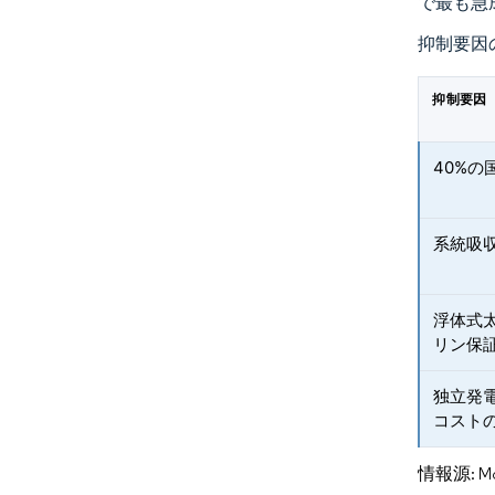
で最も急
抑制要因
抑制要因
40%
系統吸
浮体式
リン保
独立発
コスト
情報源: Mord