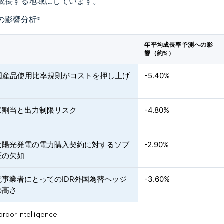
成長する地域にしています。
の影響分析
*
年平均成長率予測への影
響（約%）
の国産品使用比率規則がコストを押し上げ
-5.40%
収割当と出力制限リスク
-4.80%
太陽光発電の電力購入契約に対するソブ
-2.90%
証の欠如
電事業者にとってのIDR外国為替ヘッジ
-3.60%
の高さ
or Intelligence