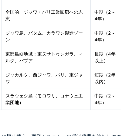
全国的、ジャワ・バリ工業回廊への恩
中期（2～
恵
4年）
ジャワ島、バタム、カラワン製造ゾー
中期（2～
ン
4年）
東部島嶼地域：東ヌサトゥンガラ、マ
長期（4年
ルク、パプア
以上）
ジャカルタ、西ジャワ、バリ、東ジャ
短期（2年
ワ
以内）
スラウェシ島（モロワリ、コナウェ工
中期（2～
業団地）
4年）