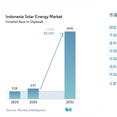
市
調査
予測
基準
市場取
市場取
成長率 
画像 © Mordor Intelligence。再利用にはCC BY 4
市場
画像 ©
主要