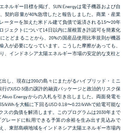
ルギー目標を掲げ、SUN Energyは電子機器および自
、契約容量が40%急増したと報告しました。商業・産業
ーターを加えた米ドル建て負債で返済される15〜20年
ロジェクトについて14日以内に屋根置き許認可を簡素化
にとどまることから、20%の国産品使用比率規則が機器
輸入が必要になっています。こうした摩擦があっても、
にあり、インドネシア太陽エネルギー市場の安定的な支柱と
億）を支出し、現在は200の島々にまたがるハイブリッド・ミニ
銀行のUSD 5億の譲許的融資パッケージと政治的リスク保
とAkuo Energyからの入札を引き出しました。両面発電モ
hを大幅に下回るUSD 0.18〜0.22/kWhで給電可能な
クスの負債を解消します。このプログラムは2030年まで
プグレードに転用できる予算の余裕を生み出す見込みで
え、東部島嶼地域をインドネシア太陽エネルギー市場内