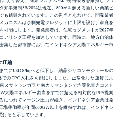
Wの割当に切り替え、商業システムへの税制優遇を維持しつつ
事規制38/2024は現在、500㎡を超える新しい商業ビ
でも踏襲されています。この割当とあわせて、開発業者
のメカニズムは余剰発電クレジットに上限を設け、家庭を
可能にします。開発業者は、住宅セグメントが2027年
ニアリング工程を加速しています。同時に、地方自治体
密集した都市部においてインドネシア太陽エネルギー市
に圧縮
半期までにUSD 8/kgへと低下し、結晶シリコンモジュールの
う低価格でのEPC入札を可能にしました。正常化した運賃によ
れ、東ヌサトゥンガラと南カリマンタンで均等化電力コスト
.1GW太陽エネルギー割当をすでに超える相対的なPPA提案
るにつれてマージン圧力が続き、インドネシア企業は発
場稼働率が年間600GW以上を維持すれば、インドネシ
恵を受けると示しています。