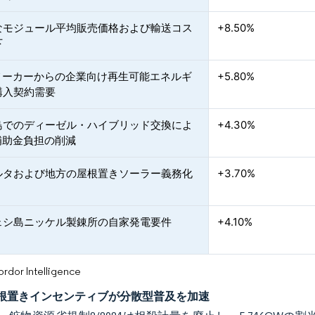
なモジュール平均販売価格および輸送コス
+8.50%
下
0メーカーからの企業向け再生可能エネルギ
+5.80%
購入契約需要
島でのディーゼル・ハイブリッド交換によ
+4.30%
補助金負担の削減
ルタおよび地方の屋根置きソーラー義務化
+3.70%
ェシ島ニッケル製錬所の自家発電要件
+4.10%
or Intelligence
根置きインセンティブが分散型普及を加速