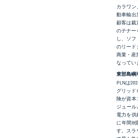
カラワン
動車輸出
顧客は裁
のテナー
し、ソフ
のリード
商業・産
なってい
東部島嶼
PLNは2
グリッド
険が資本コ
ジュールと
電力を供
に年間8
す。スラ