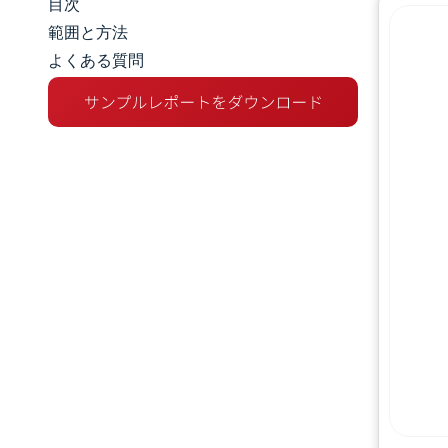
目次
市場規模とシェア
範囲と方法
よくある質問
市場分析
トレンドとインサイト
セグメント分析
地理分析
規制環境
競争環境
主要プレーヤー
機会と展望
業界の動向