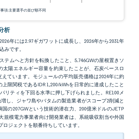
責事項:主要選手の並び順不同
場分析
26年には2.97ギガワットに成長し、2026年から2031年
見込みです。
テムへと方針を転換したこと、5.746GWの屋根置きソ
7.1GWの太陽エネルギー容量を約束したことが、石炭ベースロ
えています。モジュールの平均販売価格は2024年に約
限関税であるIDR 1,200/kWhを日常的に達成したこと
リティを下回る水準に押し下げられました。RE100メ
が急増し、ジャワ島やバタムの製造業者がスコープ2削減と
国の207GWという技術的潜在力、200億米ドルのJETP
れた大規模電力事業者向け開発業者は、系統吸収割当や外国
プロジェクトを順番待ちしています。