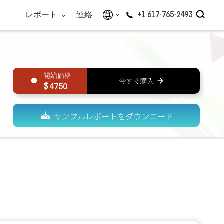
レポート
連絡
+1 617-765-2493
4750