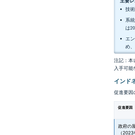
主要レ
技術
系統
は2
エン
め、
注記：本レ
入手可能
インド
促進要因
促進要因
政府の
（202