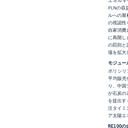
エネルギ
PLNの
ルへの屋
の視認性
自家消費
に再開し
の罰則と
場を拡大
モジュー
ポリシリコ
平均販売
り、中国
が石炭の基
を提出す
注タイミ
ア太陽エネ
RE10