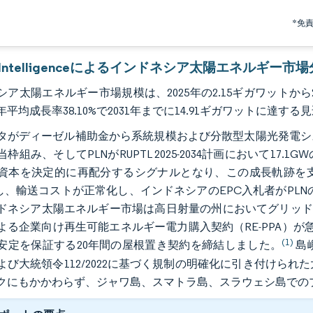
*免
or Intelligenceによるインドネシア太陽エネルギー市
ア太陽エネルギー市場規模は、2025年の2.15ギガワットから20
平均成長率38.10%で2031年までに14.91ギガワットに達する
タがディーゼル補助金から系統規模および分散型太陽光発電シス
枠組み、そしてPLNがRUPTL 2025-2034計画において1
資本を決定的に再配分するシグナルとなり、この成長軌跡を支
し、輸送コストが正常化し、インドネシアのEPC入札者がPLNの上
ドネシア太陽エネルギー市場は高日射量の州においてグリッドパ
よる企業向け再生可能エネルギー電力購入契約（RE-PPA）
(1)
安定を保証する20年間の屋根置き契約を締結しました。
島嶼
よび大統領令112/2022に基づく規制の明確化に引き付けら
クにもかかわらず、ジャワ島、スマトラ島、スラウェシ島での