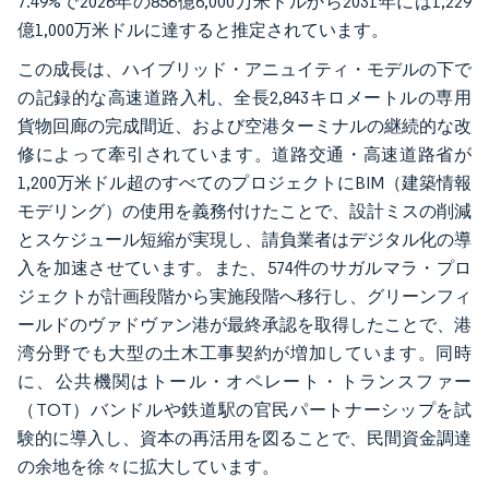
7.49%で2026年の856億6,000万米ドルから2031年には1,229
億1,000万米ドルに達すると推定されています。
この成長は、ハイブリッド・アニュイティ・モデルの下で
の記録的な高速道路入札、全長2,843キロメートルの専用
貨物回廊の完成間近、および空港ターミナルの継続的な改
修によって牽引されています。道路交通・高速道路省が
1,200万米ドル超のすべてのプロジェクトにBIM（建築情報
モデリング）の使用を義務付けたことで、設計ミスの削減
とスケジュール短縮が実現し、請負業者はデジタル化の導
入を加速させています。また、574件のサガルマラ・プロ
ジェクトが計画段階から実施段階へ移行し、グリーンフィ
ールドのヴァドヴァン港が最終承認を取得したことで、港
湾分野でも大型の土木工事契約が増加しています。同時
に、公共機関はトール・オペレート・トランスファー
（TOT）バンドルや鉄道駅の官民パートナーシップを試
験的に導入し、資本の再活用を図ることで、民間資金調達
の余地を徐々に拡大しています。