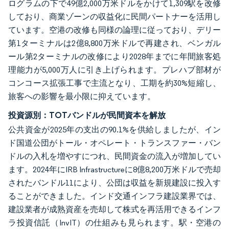
ログラムの下で49億2,000万米ドルをかけて1,309駅を改修
しており、商業ゾーンの収益化に民間パートナーを活用し
ています。空港の改修も同様の論理に従っており、デリー
第1ターミナルは2億8,800万米ドルで再建され、ベンガル
ール第2ターミナルの改修により2028年までに年間旅客処
理能力が5,000万人に引き上げられます。プレハブ部材が
コンコース拡張工事で主流となり、工期を約30%短縮し、
旅客への影響を最小限に抑えています。
投資源別：TOTバンドルが民間資本を解放
公共資金が2025年の支出の90.1%を供給しましたが、イン
ド国道公団がトール・オペレート・トランスファー・バン
ドルの入札を増やすにつれ、民間資金の流入が増加してい
ます。2024年にIRB Infrastructureに8億8,200万米ドルで売却
されたバンドル11により、公団は収益を新規建設に投入す
ることができました。インド交通インフラ建設業界では、
建設業者が成熟資産を売却して株式を再活用できるインフ
ラ投資信託（InvIT）の仕組みも見られます。駅・空港の