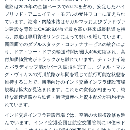
道路は2025年の金額ベースで60.1%を占め、安定したハイ
ブリッド・アニュイティ・モデルの受注フローに支えられ
ています。港湾・内陸水路はサガルマラおよびヴァドヴァ
ン建設を背景にCAGR 8.04%で最も高い将来成長軌道を持
ち、鉄道は専用貨物リンクによって勢いを増しています。
新回廊でのダブルスタック・コンテナサービスの統合によ
り、ドア・ツー・ドアの輸送時間が最大40%短縮され、高
付加価値貨物がトラックから離れています。チェンナイ港
とパラディップ港がバース拡張を完了し、ジャル・マル
グ・ヴィカスの河川航路が年間を通じて航行可能な状態を
維持することで、海港向けのインド交通インフラ建設市場
規模は拡大が見込まれます。これらの変化が相まって、純
粋な高速道路から鉄道・港湾資産へと資本配分が再均衡さ
れています。
インド交通インフラ建設市場では、空港の大規模改修も進
んでいます。インド空港公団は航空交通管制に18億米ド