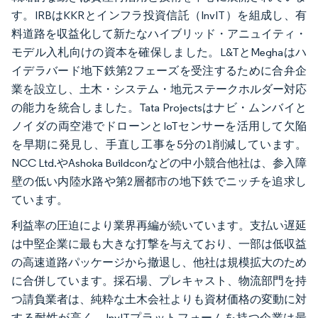
す。IRBはKKRとインフラ投資信託（InvIT）を組成し、有
料道路を収益化して新たなハイブリッド・アニュイティ・
モデル入札向けの資本を確保しました。L&TとMeghaはハ
イデラバード地下鉄第2フェーズを受注するために合弁企
業を設立し、土木・システム・地元ステークホルダー対応
の能力を統合しました。Tata Projectsはナビ・ムンバイと
ノイダの両空港でドローンとIoTセンサーを活用して欠陥
を早期に発見し、手直し工事を5分の1削減しています。
NCC Ltd.やAshoka Buildconなどの中小競合他社は、参入障
壁の低い内陸水路や第2層都市の地下鉄でニッチを追求し
ています。
利益率の圧迫により業界再編が続いています。支払い遅延
は中堅企業に最も大きな打撃を与えており、一部は低収益
の高速道路パッケージから撤退し、他社は規模拡大のため
に合併しています。採石場、プレキャスト、物流部門を持
つ請負業者は、純粋な土木会社よりも資材価格の変動に対
する耐性が高く、InvITプラットフォームを持つ企業は最