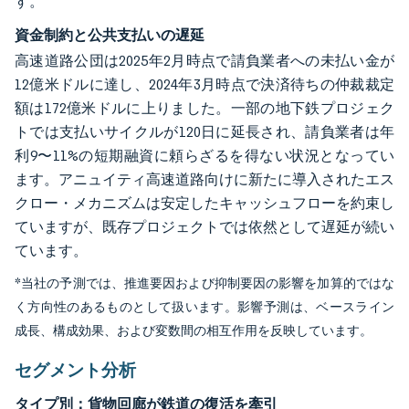
す。
資金制約と公共支払いの遅延
高速道路公団は2025年2月時点で請負業者への未払い金が
12億米ドルに達し、2024年3月時点で決済待ちの仲裁裁定
額は172億米ドルに上りました。一部の地下鉄プロジェク
トでは支払いサイクルが120日に延長され、請負業者は年
利9〜11%の短期融資に頼らざるを得ない状況となってい
ます。アニュイティ高速道路向けに新たに導入されたエス
クロー・メカニズムは安定したキャッシュフローを約束し
ていますが、既存プロジェクトでは依然として遅延が続い
ています。
*当社の予測では、推進要因および抑制要因の影響を加算的ではな
く方向性のあるものとして扱います。影響予測は、ベースライン
成長、構成効果、および変数間の相互作用を反映しています。
セグメント分析
タイプ別：貨物回廊が鉄道の復活を牽引