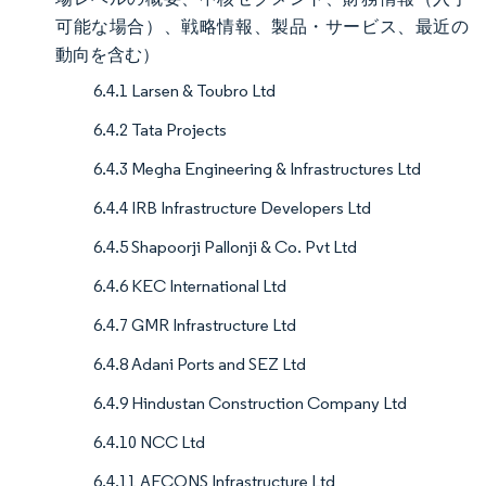
可能な場合）、戦略情報、製品・サービス、最近の
動向を含む）
6.4.1 Larsen & Toubro Ltd
6.4.2 Tata Projects
6.4.3 Megha Engineering & Infrastructures Ltd
6.4.4 IRB Infrastructure Developers Ltd
6.4.5 Shapoorji Pallonji & Co. Pvt Ltd
6.4.6 KEC International Ltd
6.4.7 GMR Infrastructure Ltd
6.4.8 Adani Ports and SEZ Ltd
6.4.9 Hindustan Construction Company Ltd
6.4.10 NCC Ltd
6.4.11 AFCONS Infrastructure Ltd