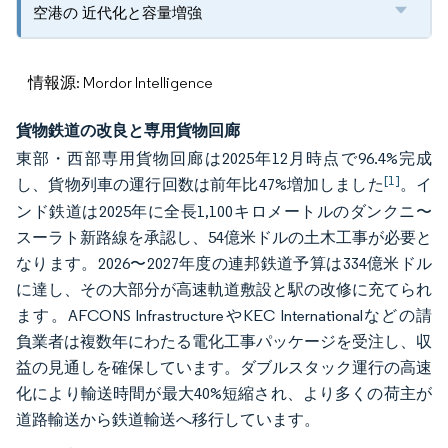
空港の 近代化と容量増強
情報源: Mordor Intelligence
貨物鉄道の改良と専用貨物回廊
東部・西部専用貨物回廊は2025年12月時点で96.4%完成
[1]
し、貨物列車の運行回数は前年比47%増加しました
。イ
ンド鉄道は2025年に全長1,100キロメートルのダンクニ〜
スーラト新路線を承認し、54億米ドルの土木工事が必要と
なります。2026〜2027年度の連邦鉄道予算は334億米ドル
に達し、その大部分が高速軌道敷設と駅の改修に充てられ
ます。AFCONS InfrastructureやKEC Internationalなどの請
負業者は複数年にわたる電化工事パッケージを受注し、収
益の見通しを確保しています。ダブルスタック運行の高速
化により輸送時間が最大40%短縮され、より多くの荷主が
道路輸送から鉄道輸送へ移行しています。