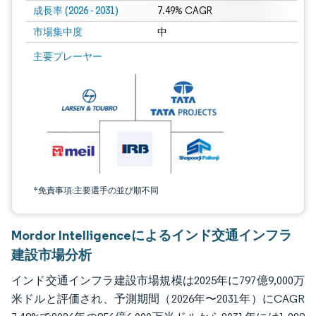
成長率 (2026 - 2031)
7.49% CAGR
市場集中度
中
画像 © Mordor Intelligence。再利用にはCC BY 4.0の表示が必要です。
主要プレーヤー
*免責事項:主要選手の並び順不同
Mordor Intelligenceによるインド交通インフラ
建設市場分析
インド交通インフラ建設市場規模は2025年に797億9,000万
米ドルと評価され、予測期間（2026年〜2031年）にCAGR