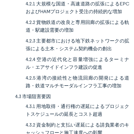
4.2.1 大規模な国道・高速道路の拡張によるEPC
およびHAMプロジェクト受注の持続的な増加
4.2.2 貨物鉄道の改良と専用回廊の拡張による軌
道・駅建設需要の増加
4.2.3 主要都市における地下鉄ネットワークの拡
張による土木・システム契約機会の創出
4.2.4 空港の近代化と容量増強によるターミナ
ル・エアサイドインフラ建設の促進
4.2.5 港湾の接続性と物流回廊の開発による道
路・鉄道マルチモーダルインフラ工事の増加
4.3 市場阻害要因
4.3.1 用地取得・通行権の遅延によるプロジェク
トスケジュールの延長とコスト超過
4.3.2 資金制約と支払い遅延による請負業者のキ
ャッシュフローと施工速度への影響