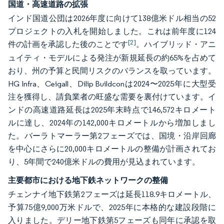
国道・高速道路の拡張
インド国道公団は2026年度に向けて138億米ドル相当の52
プロジェクトの入札を開始しました。これは前年度に124
[2]
件の計画を承認した後のことです
。ハイブリッド・アニ
ュイティ・モデルによる発注が新規延長の約65%を占めて
おり、州の予算と民間リスクのバランスを取っています。
HG Infra、Ceigall、Dilip Buildconは2024〜2025年に大型受
注を獲得し、請負業者の旺盛な需要を裏付けています。イ
ンドの高速道路延長は2025年末時点で146,572キロメート
ルに達し、2024年の142,000キロメートルから増加しまし
た。バーラトマーラー第2フェーズでは、国境・沿岸回廊
を中心にさらに20,000キロメートルの整備が計画されてお
り、5年間で240億米ドルの費用が見込まれています。
主要都市における地下鉄ネットワークの整備
チェンナイ地下鉄第2フェーズは延長118.9キロメートル、
予算75億9,000万米ドルで、2025年に本格的な建設段階に
入りました。デリー地下鉄第5フェーズも同年に承認を取