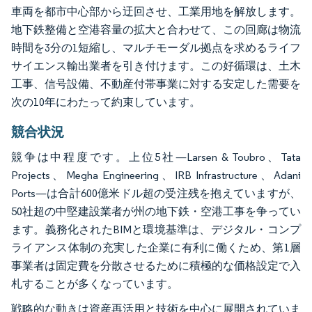
車両を都市中心部から迂回させ、工業用地を解放します。
地下鉄整備と空港容量の拡大と合わせて、この回廊は物流
時間を3分の1短縮し、マルチモーダル拠点を求めるライフ
サイエンス輸出業者を引き付けます。この好循環は、土木
工事、信号設備、不動産付帯事業に対する安定した需要を
次の10年にわたって約束しています。
競合状況
競争は中程度です。上位5社—Larsen & Toubro、Tata
Projects、Megha Engineering、IRB Infrastructure、Adani
Ports—は合計600億米ドル超の受注残を抱えていますが、
50社超の中堅建設業者が州の地下鉄・空港工事を争ってい
ます。義務化されたBIMと環境基準は、デジタル・コンプ
ライアンス体制の充実した企業に有利に働くため、第1層
事業者は固定費を分散させるために積極的な価格設定で入
札することが多くなっています。
戦略的な動きは資産再活用と技術を中心に展開されていま