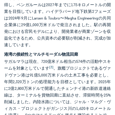
得し、ベンガルールは2027年までに175キロメートルの開
業を目指しています。ハイデラバード地下鉄第2フェーズ
は2024年9月にLarsen & Toubro〜Megha Engineeringの共同
企業体に29億1,000万米ドルで発注されました。駅の再開
発における官民モデルにより、開発業者が商業ゾーンを収
益化できるため、公共資本の必要額が削減され、完成が加
速しています。
港湾の接続性とマルチモーダル物流回廊
サガルマラは現在、720億米ドル相当の574件の活動中スキ
[3]
ームを対象としています
。旗艦プロジェクトであるヴァ
ドヴァン港は91億5,000万米ドルの土木工事を必要とし、
年間2,320万トンの処理能力を目標としています。2025年
に2億2,800万米ドルで開通したチェンナイ港の新鉄道連絡
線は、ターミナルを貨物回廊に直結させ、滞留時間を25%
削減しました。内陸水路については、ジャル・マルグ・ヴ
ィカス・プロジェクトがガンジス川の1,620キロメートル