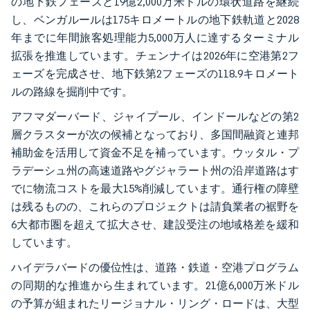
の地下鉄フェーズと19億2,000万米ドルの環状道路を継続
し、ベンガルールは175キロメートルの地下鉄軌道と2028
年までに年間旅客処理能力5,000万人に達するターミナル
拡張を推進しています。チェンナイは2026年に空港第2フ
ェーズを完成させ、地下鉄第2フェーズの118.9キロメート
ルの路線を掘削中です。
アフマダーバード、ジャイプール、インドールなどの第2
層クラスターが次の候補となっており、多国間融資と連邦
補助金を活用して資金不足を補っています。ウッタル・プ
ラデーシュ州の高速道路やグジャラート州の沿岸道路はす
でに物流コストを最大15%削減しています。通行権の障壁
は残るものの、これらのプロジェクトは請負業者の裾野を
6大都市圏を超えて拡大させ、建設受注の地域格差を緩和
しています。
ハイデラバードの優位性は、道路・鉄道・空港プログラム
の同期的な推進から生まれています。21億6,000万米ドル
の予算が組まれたリージョナル・リング・ロードは、大型