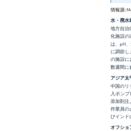
情報源: Mord
水・廃水
地方自治
化施設の
は、pH
に調節し
の施設に
数週間に
アジア太
中国のリ
入ポンプ
添加剤注
作業員の
びインド
オフショ