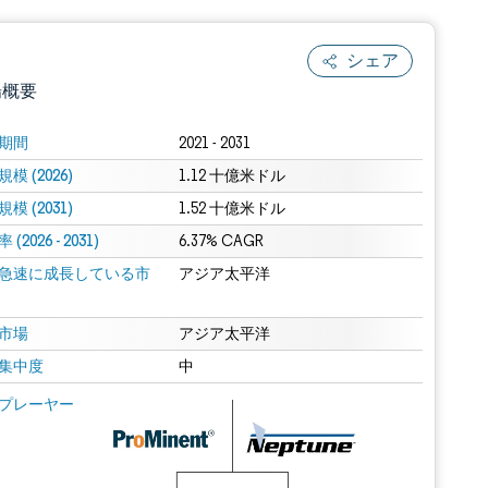
シェア
場概要
期間
2021 - 2031
模 (2026)
1.12 十億米ドル
模 (2031)
1.52 十億米ドル
(2026 - 2031)
6.37% CAGR
急速に成長している市
アジア太平洋
.0の表示が必要です。
市場
アジア太平洋
集中度
中
 Mordor Intelligence。再利用にはCC BY 4.0の表示が必要です。
プレーヤー