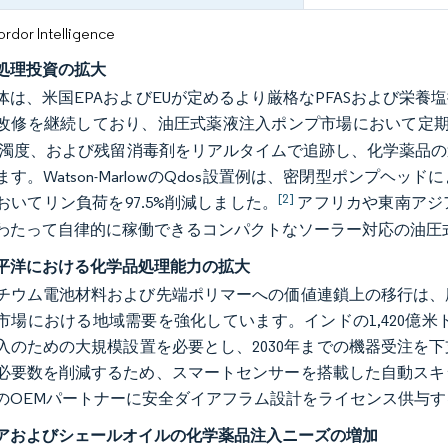
or Intelligence
処理投資の拡大
体は、米国EPAおよびEUが定めるより厳格なPFASおよび栄
改修を継続しており、油圧式薬液注入ポンプ市場において定
、濁度、および残留消毒剤をリアルタイムで追跡し、化学薬品
ます。Watson-MarlowのQdos設置例は、密閉型ポンプ
[2]
おいてリン負荷を97.5%削減しました。
アフリカや東南アジ
わたって自律的に稼働できるコンパクトなソーラー対応の油圧
平洋における化学品処理能力の拡大
チウム電池材料および先端ポリマーへの価値連鎖上の移行は、
市場における地域需要を強化しています。インドの1,420億
入のための大規模設置を必要とし、2030年までの機器受注を
必要数を削減するため、スマートセンサーを搭載した自動スキ
のOEMパートナーに安全ダイアフラム設計をライセンス供与
アおよびシェールオイルの化学薬品注入ニーズの増加