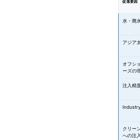
促進要因
水・廃
アジア
オフシ
ーズの
注入精
Indu
クリー
への注