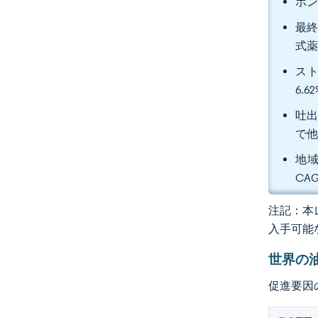
ポン
最終
式
スト
6.
吐出
で
地域
CA
注記：本レ
入手可能
世界の
促進要因