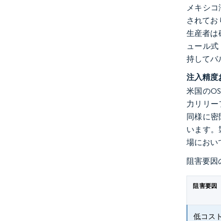
メキシコ
されてお
生産者は
ュール式
持してバ
注入精度
米国のO
力リリー
同様に密
います。
場におい
阻害要因
阻害要因
低コス