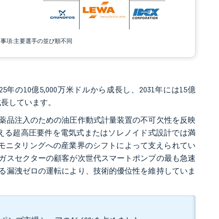
責事項:主要選手の並び順不同
年の10億5,000万米ドルから成長し、2031年には15億
Rで成長しています。
薬品注入のための油圧作動式計量装置の不可欠性を反映
超える超高圧要件を電気式またはソレノイド式設計では満
モートモニタリングへの産業界のシフトによって支えられてい
ガスセクターの顧客が次世代スマートポンプの最も急速
る漏洩ゼロの運転により、技術的優位性を維持していま