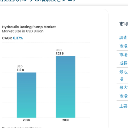
市
調査
市場規
市場規
成長率 
最も
場
画像 © Mordor Intelligence。再利用にはCC BY 4
最大
市場
画像 ©
主要