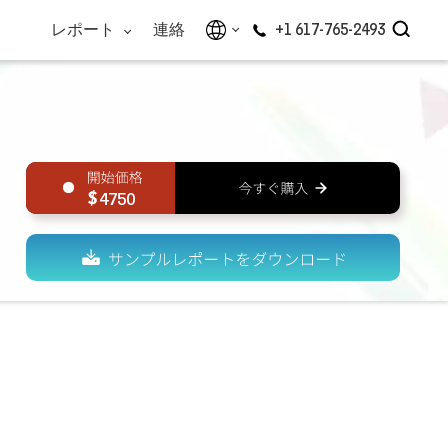
レポート
連絡
+1 617-765-2493
4750