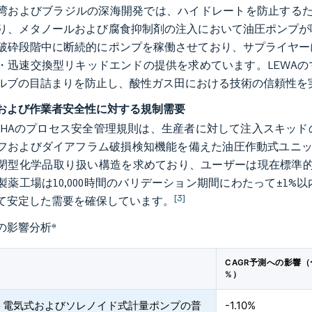
湾およびブラジルの深海開発では、ハイドレートを防止するた
り、メタノールおよび腐食抑制剤の注入において油圧ポンプが
破砕段階中に断続的にポンプを稼働させており、サプライヤー
・迅速交換型リキッドエンドの提供を求めています。LEWAの
ルブの目詰まりを防止し、酸性ガス田における技術の信頼性を
および作業者安全性に対する規制需要
SHAのプロセス安全管理規則は、生産者に対して注入スキッ
フおよびダイアフラム破損検知機能を備えた油圧作動式ユニット
閉型化学品取り扱い構造を求めており、ユーザーは現在標準的
製薬工場は10,000時間のバリデーション期間にわたって±1
[3]
て安定した需要を確保しています。
の影響分析
*
CAGR予測への影響（
%）
ト電気式およびソレノイド式計量ポンプの普
-1.10%