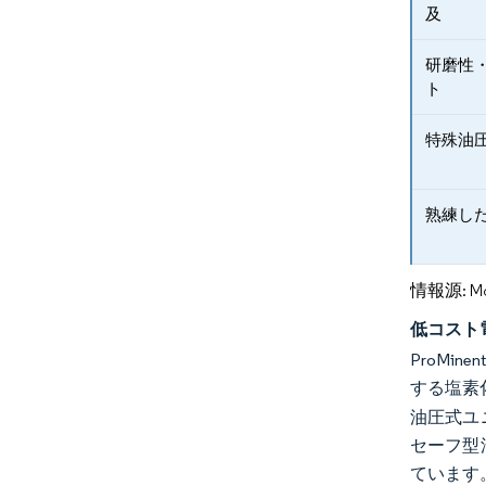
及
研磨性
ト
特殊油
熟練し
情報源: Mord
低コスト
ProMi
する塩素
油圧式ユ
セーフ型
ています