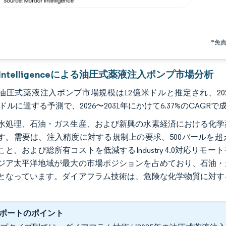
*免
r Intelligenceによる油圧式薬液注入ポンプ市場分析
の油圧式薬液注入ポンプ市場規模は12億米ドルと推定され、2025
万米ドルに達する予測で、2026〜2031年にかけて6.37%のCAG
水処理、石油・ガス生産、および新興の水素経済における化学
す。需要は、注入精度に対する規制上の要求、500バールを
こと、および総所有コストを低減するIndustry 4.0対応リ
ジア太平洋地域が最大の市場ポジションを占めており、石油・
となっています。ダイアフラム技術は、危険な化学物質に対す
ポートのポイント