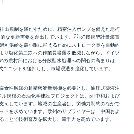
養塩排出規制を満たすために、精密注入ポンプを備えた老朽
[1]
期的な更新需要を創出しています。
IoT接続型計量装置
の過剰供給を最小限に抑えるためにストローク長を自動的
ヘッドにより塩化第二鉄への作業員曝露を低減しながら、ドイツ
アの農村部における分散型水処理への関心の高まりは、
式ユニットを後押しし、市場浸透を強化しています。
腐食性触媒の超精密流量制御を必要とし、油圧式薬液注
米ドル規模の石油化学建設プロジェクトは、pH中和および
下支えしています。地域の生産者は、労働力制約のなかで
ッドを求めています。欧州のサプライヤーは、中国およ
することで技術普及を拡大し、競争力を高めています。