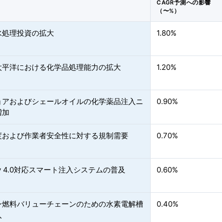
CAGR予測への影響
（〜%）
水処理投資の拡大
1.80%
太平洋における化学品処理能力の拡大
1.20%
ョアおよびシェールオイルの化学薬品注入ニ
0.90%
増加
度および作業者安全性に対する規制需要
0.70%
stry 4.0対応スマート注入システムの普及
0.60%
ン燃料バリューチェーンのための水素電解槽
0.40%
入