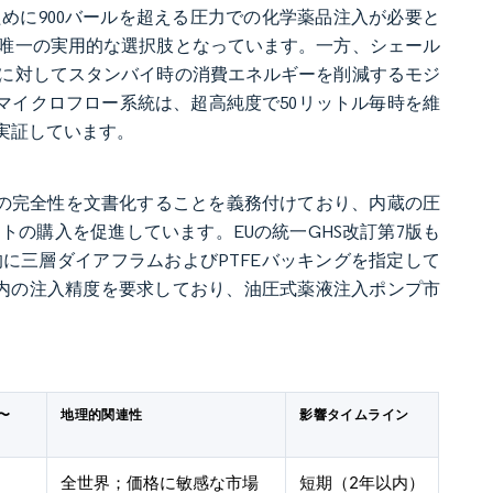
めに900バールを超える圧力での化学薬品注入が必要と
唯一の実用的な選択肢となっています。一方、シェール
に対してスタンバイ時の消費エネルギーを削減するモジ
マイクロフロー系統は、超高純度で50リットル毎時を維
実証しています。
ドの完全性を文書化することを義務付けており、内蔵の圧
の購入を促進しています。EUの統一GHS改訂第7版も
に三層ダイアフラムおよびPTFEバッキングを指定して
%以内の注入精度を要求しており、油圧式薬液注入ポンプ市
〜
地理的関連性
影響タイムライン
全世界；価格に敏感な市場
短期（2年以内）