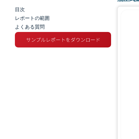
目次
市場規模とシェア
レポートの範囲
よくある質問
市場分析
トレンドとインサイト
セグメント分析
地理分析
競争環境
主要プレーヤー
業界の動向