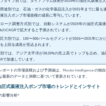
プタイプ別では、ダイアフラム技術が2025年の油圧式薬液注入ポ
用途別では、石油・ガスの化学薬品注入が2031年までに最も速
薬液注入ポンプ市場規模の成長に寄与しています。
ローク調整方式別では、自動システムが2025年の油圧式薬液注
62%のCAGRで拡大すると予測されています。
圧力別では、100〜500バールセグメントが2026〜2031年に
他を上回る成長が見込まれます。
別では、アジア太平洋が38.20%の売上高でトップを占め、油圧
GRで加速しています。
ポートの市場規模および予測値は、Mordor Intelligence
な最新のデータと洞察に基づいて更新されています。
油圧式薬液注入ポンプ市場のトレンドとインサイト
の影響分析
*