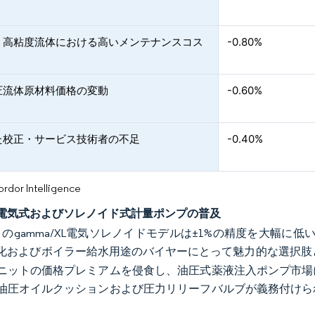
・高粘度流体における高いメンテナンスコス
-0.80%
圧流体原材料価格の変動
-0.60%
た校正・サービス技術者の不足
-0.40%
or Intelligence
電気式およびソレノイド式計量ポンプの普及
nent のgamma/XL電気ソレノイドモデルは±1%の精度を大
化およびボイラー給水用途のバイヤーにとって魅力的な選択肢
ニットの価格プレミアムを侵食し、油圧式薬液注入ポンプ市場
油圧オイルクッションおよび圧力リリーフバルブが義務付けら
。