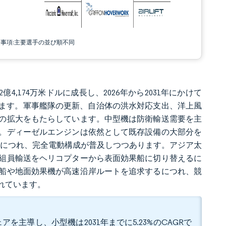
責事項:主要選手の並び順不同
億4,174万米ドルに成長し、2026年から2031年にかけて
されています。軍事艦隊の更新、自治体の洪水対応支出、洋上風
の拡大をもたらしています。中型機は防衛輸送需要を主
。ディーゼルエンジンは依然として既存設備の大部分を
えるにつれ、完全電動構成が普及しつつあります。アジア太
組員輸送をヘリコプターから表面効果船に切り替えるに
船や地面効果機が高速沿岸ルートを追求するにつれ、競
れています。
アを主導し、小型機は2031年までに5.23%のCAGRで