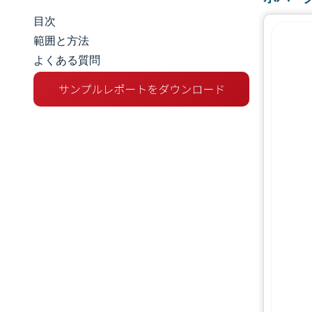
目次
市場規模とシェア
範囲と方法
よくある質問
市場分析
トレンドとインサイト
セグメント分析
地理分析
競争環境
主要プレーヤー
業界の動向