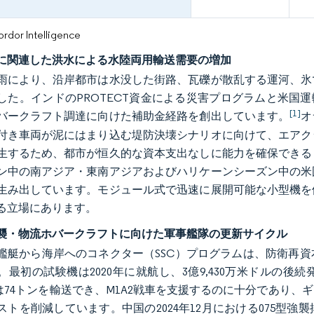
or Intelligence
に関連した洪水による水陸両用輸送需要の増加
雨により、沿岸都市は水没した街路、瓦礫が散乱する運河、氷
した。インドのPROTECT資金による災害プログラムと米国運
[1]
バークラフト調達に向けた補助金経路を創出しています。
オ
付き車両が泥にはまり込む堤防決壊シナリオに向けて、エアク
生するため、都市が恒久的な資本支出なしに能力を確保できる
ン中の南アジア・東南アジアおよびハリケーンシーズン中の米
生み出しています。モジュール式で迅速に展開可能な小型機を
る立場にあります。
襲・物流ホバークラフトに向けた軍事艦隊の更新サイクル
艦艇から海岸へのコネクター（SSC）プログラムは、防衛再資
。最初の試験機は2020年に就航し、3億9,430万米ドルの後
体は74トンを輸送でき、M1A2戦車を支援するのに十分であり
ストを削減しています。中国の2024年12月における075型