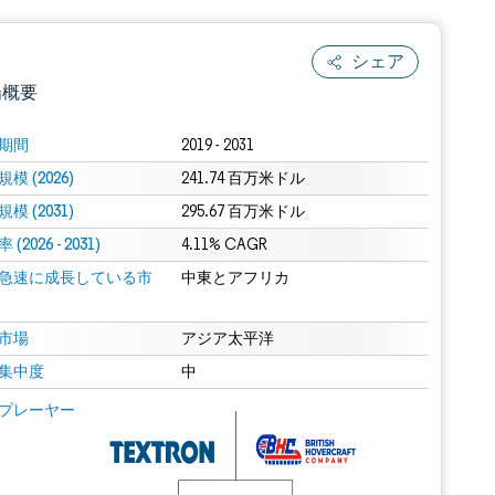
シェア
場概要
期間
2019 - 2031
模 (2026)
241.74 百万米ドル
模 (2031)
295.67 百万米ドル
(2026 - 2031)
4.11% CAGR
急速に成長している市
中東とアフリカ
.0の表示が必要です。
市場
アジア太平洋
集中度
中
 Mordor Intelligence。再利用にはCC BY 4.0の表示が必要です。
プレーヤー