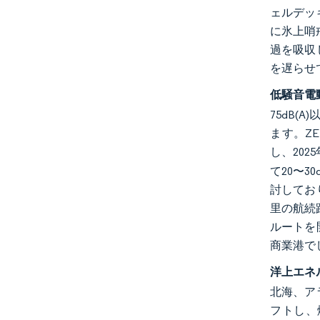
ェルデッ
に氷上哨戒
過を吸収
を遅らせ
低騒音電
75dB
ます。Z
し、20
て20〜
討しており
里の航続
ルートを
商業港で
洋上エネ
北海、ア
フトし、燃