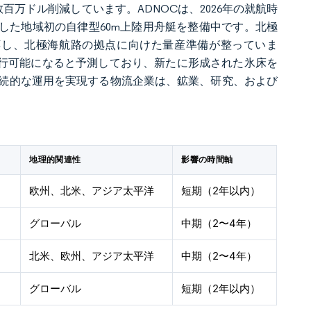
を数百万ドル削減しています。ADNOCは、2026年の就航時
した地域初の自律型60m上陸用舟艇を整備中です。北極
に対応し、北極海航路の拠点に向けた量産準備が整っていま
じて航行可能になると予測しており、新たに形成された氷床を
続的な運用を実現する物流企業は、鉱業、研究、および
）
地理的関連性
影響の時間軸
欧州、北米、アジア太平洋
短期（2年以内）
グローバル
中期（2〜4年）
北米、欧州、アジア太平洋
中期（2〜4年）
グローバル
短期（2年以内）