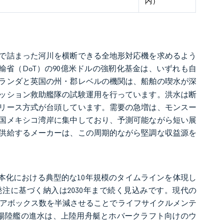
内）
で詰まった河川を横断できる全地形対応機を求めるよう
輸省（DoT）の90億米ドルの強靭化基金は、いずれも自
ランダと英国の州・郡レベルの機関は、船舶の喫水が深
ッション救助艦隊の試験運用を行っています。洪水は断
リース方式が台頭しています。需要の急増は、モンスー
国メキシコ湾岸に集中しており、予測可能ながら短い展
供給するメーカーは、この周期的ながら堅調な収益源を
本化における典型的な10年規模のタイムラインを体現し
続発注に基づく納入は2030年まで続く見込みです。現代の
、ギアボックス数を半減させることでライフサイクルメンテ
強襲揚陸艦の進水は、上陸用舟艇とホバークラフト向けのウ