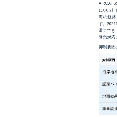
AIRCA
にCO
2
排
海の航路
す。20
滑走でき
緊急対応
抑制要因
抑制要因
沿岸地
認定パ
地面効
軍事調