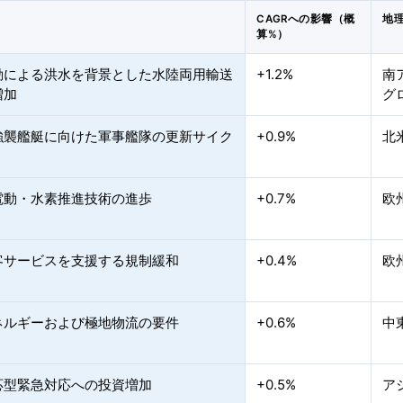
CAGRへの影響（概
地
算%）
動による洪水を背景とした水陸両用輸送
+1.2%
南
増加
グ
強襲艦艇に向けた軍事艦隊の更新サイク
+0.9%
北
電動・水素推進技術の進歩
+0.7%
欧
客サービスを支援する規制緩和
+0.4%
欧
ネルギーおよび極地物流の要件
+0.6%
中
応型緊急対応への投資増加
+0.5%
ア