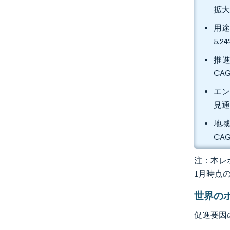
拡
用途
5.
推進
CA
エン
見
地域
CA
注：本レポ
1月時点
世界の
促進要因