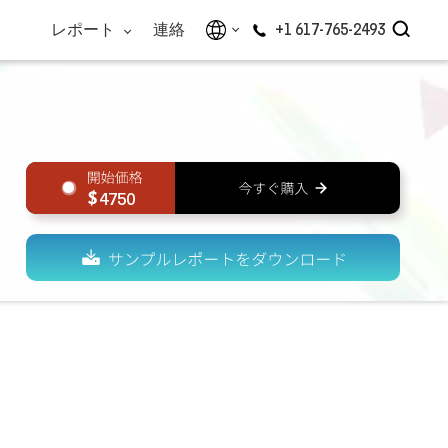
レポート
連絡
+1 617-765-2493
4750