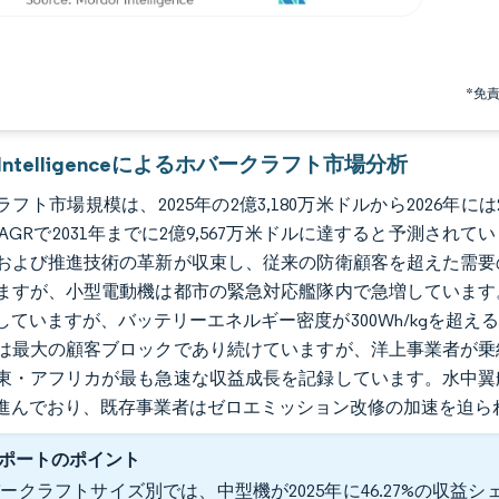
*免
r Intelligenceによるホバークラフト市場分析
フト市場規模は、2025年の2億3,180万米ドルから2026年には2
のCAGRで2031年までに2億9,567万米ドルに達すると予測
および推進技術の革新が収束し、従来の防衛顧客を超えた需要
ますが、小型電動機は都市の緊急対応艦隊内で急増しています
していますが、バッテリーエネルギー密度が300Wh/kgを超
は最大の顧客ブロックであり続けていますが、洋上事業者が乗
東・アフリカが最も急速な収益成長を記録しています。水中翼
進んでおり、既存事業者はゼロエミッション改修の加速を迫ら
ポートのポイント
ークラフトサイズ別では、中型機が2025年に46.27%の収益シェ