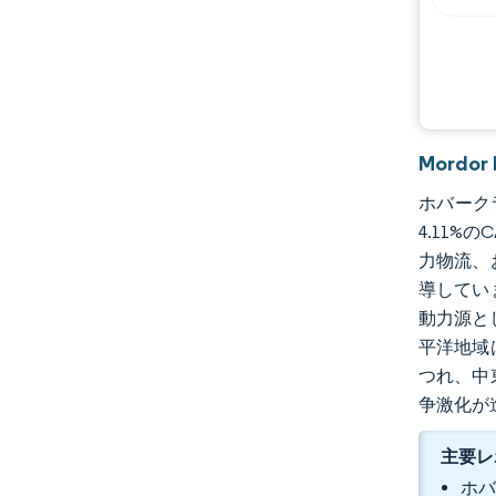
Mordo
ホバークラ
4.11%
力物流、
導してい
動力源と
平洋地域
つれ、中
争激化が
主要レ
ホバ