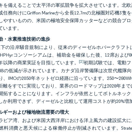
キを備えることで太平洋の軍拡競争を拡大させています。北欧諸
任務向けにGriffon Marineから全長12.7mの北極圏対
しやすいものの、米国の極地安全保障カッターなどの競合プロ
ています。
動・水素推進技術の進歩
(A)以下の沿岸騒音規制により、従来のディーゼルホバークラ
EHPHyrコンソーシアムは、補助金を確保した後、12席およ
[2]
25年以降の商業実証を目指しています。
初期試験では、電動フ
30dBの低減が示されています。カナダ沿岸警備隊は次世代艦
、IMOの2050年ネットゼロ経路に沿っています。250〜280W
距離をすでに実現しており、業界のロードマップは2028年までに
開拓することになります。インフラが依然としてボトルネック
しか利用できず、ディーゼルと比較して運用コストが約20%増
ルギーおよび極地物流需要の増大
ラビア湾、および米国大西洋岸における洋上風力の建設拡大に
料消費と悪天候による稼働停止が削減されています。Strategic