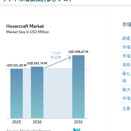
市
調査
市場規
市場規
成長率 
最も
場
画像 © Mordor Intelligence。再利用にはCC BY 4
最大
市場
画像 ©
主要