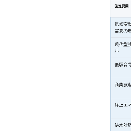
促進要因
気候変
需要の
現代型
ル
低騒音
商業旅
洋上エ
洪水対