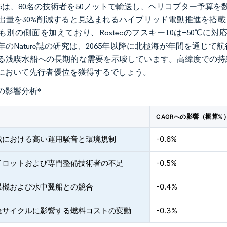
T 35は、80名の技術者を50ノットで輸送し、ヘリコプター予算
出量を30%削減すると見込まれるハイブリッド電動推進を搭載
も別の側面を加えており、Rostecのフスキー10は−50℃
24年のNature誌の研究は、2065年以降に北極海が年間を通
る浅喫水船への長期的な需要を示唆しています。高緯度での持
において先行者優位を獲得するでしょう。
の影響分析
*
CAGRへの影響（概算%
域における高い運用騒音と環境規制
-0.6%
イロットおよび専門整備技術者の不足
-0.5%
果機および水中翼船との競合
-0.4%
達サイクルに影響する燃料コストの変動
-0.3%