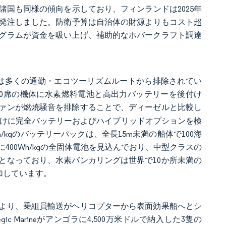
国も同様の傾向を示しており、フィンランドは2025年
応機3隻を発注しました。防衛予算は自治体の財源よりもコスト超
グラムが資金を吸い上げ、補助的なホバークラフト調達
フトは多くの通勤・エコツーリズムルートから排除されてい
び80席の機体に水素燃料電池と高出力バッテリーを後付け
ァンが燃焼騒音を排除することで、ディーゼルと比較し
隊向けに完全バッテリーおよびハイブリッドオプションを検
h/kgのバッテリーパックは、全長15m未満の船体で100海
400Wh/kgの全固体電池を見込んでおり、中型クラスの
となっており、水素バンカリングは世界で10か所未満の
加しています。
より、乗組員輸送がヘリコプターから表面効果船へとシ
 Marineがアンゴラに4,500万米ドルで納入した3隻の