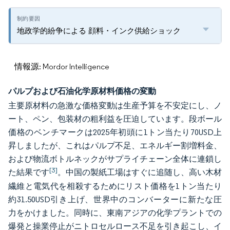
地政学的紛争による 顔料・インク供給ショック
情報源: Mordor Intelligence
パルプおよび石油化学原材料価格の変動
主要原材料の急激な価格変動は生産予算を不安定にし、ノ
ート、ペン、包装材の粗利益を圧迫しています。段ボール
価格のベンチマークは2025年初頭に1トン当たり70USD上
昇しましたが、これはパルプ不足、エネルギー割増料金、
および物流ボトルネックがサプライチェーン全体に連鎖し
[3]
た結果です
。中国の製紙工場はすぐに追随し、高い木材
繊維と電気代を相殺するためにリスト価格を1トン当たり
約31.50USD引き上げ、世界中のコンバーターに新たな圧
力をかけました。同時に、東南アジアの化学プラントでの
爆発と操業停止がニトロセルロース不足を引き起こし、イ