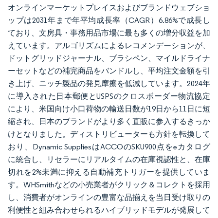
オンラインマーケットプレイスおよびブランドウェブショ
ップは2031年まで年平均成長率（CAGR）6.86%で成長し
ており、文房具・事務用品市場に最も多くの増分収益を加
えています。アルゴリズムによるレコメンデーションが、
ドットグリッドジャーナル、ブラシペン、マイルドライナ
ーセットなどの補完商品をバンドルし、平均注文金額を引
き上げ、ニッチ製品の発見摩擦を低減しています。2024年
に導入された日本郵便とUSPSのクロスボーダー物流協定
により、米国向け小口荷物の輸送日数が19日から11日に短
縮され、日本のブランドがより多く直販に参入するきっか
けとなりました。ディストリビューターも方針を転換して
おり、Dynamic SuppliesはACCOのSKU900点をeカタログ
に統合し、リセラーにリアルタイムの在庫視認性と、在庫
切れを2%未満に抑える自動補充トリガーを提供していま
す。WHSmithなどの小売業者がクリック＆コレクトを採用
し、消費者がオンラインの豊富な品揃えを当日受け取りの
利便性と組み合わせられるハイブリッドモデルが発展して