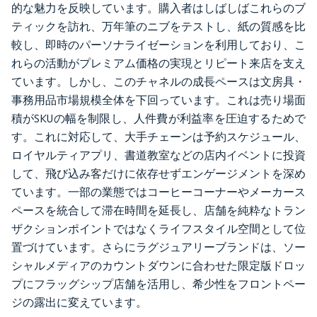
的な魅力を反映しています。購入者はしばしばこれらのブ
ティックを訪れ、万年筆のニブをテストし、紙の質感を比
較し、即時のパーソナライゼーションを利用しており、こ
れらの活動がプレミアム価格の実現とリピート来店を支え
ています。しかし、このチャネルの成長ペースは文房具・
事務用品市場規模全体を下回っています。これは売り場面
積がSKUの幅を制限し、人件費が利益率を圧迫するためで
す。これに対応して、大手チェーンは予約スケジュール、
ロイヤルティアプリ、書道教室などの店内イベントに投資
して、飛び込み客だけに依存せずエンゲージメントを深め
ています。一部の業態ではコーヒーコーナーやメーカース
ペースを統合して滞在時間を延長し、店舗を純粋なトラン
ザクションポイントではなくライフスタイル空間として位
置づけています。さらにラグジュアリーブランドは、ソー
シャルメディアのカウントダウンに合わせた限定版ドロッ
プにフラッグシップ店舗を活用し、希少性をフロントペー
ジの露出に変えています。