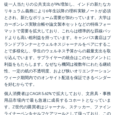
徒一人当たりの公共支出が9%増加し、インドの新たなカ
リキュラム義務により6年生以降の理科実験ノートが必須
とされ、新たなボリューム需要が加わっています。大学は
カーボンレス実験台帳や論文製本セットなどの特殊フォー
マットで需要を拡大しており、これらは標準的な罫線パッ
ドよりも高い粗利益を持っています。キャンパス書店はブ
ランドプランナーとウェルネスジャーナルをペアにするこ
とで多様化し、学生のウェルネス予算からの裁量支出を取
り込んでいます。サプライヤーの統合はこのセグメントに
利益をもたらします。なぜなら機関は複数年にわたる継続
性、一定の紙の不透明度、および狭いオリエンテーション
ウィーク期間内でのオンサイト配送を保証できるベンダー
を好むからです。
個人消費者はCAGR 5.62%で拡大しており、文房具・事務
用品市場内で最も急速に成長するコホートとなっていま
す。Z世代の購買者はジャーナル、ステッカー、ファイン
ライナーペンをセルフケアツールとして扱っており、この