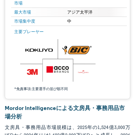
市場
最大市場
アジア太平洋
市場集中度
中
画像 © Mordor Intelligence。再利用にはCC BY 4.0の表示が必要です。
主要プレーヤー
*免責事項:主要選手の並び順不同
Mordor Intelligenceによる文房具・事務用品市
場分析
文房具・事務用品市場規模は、2025年の1,524億3,000万