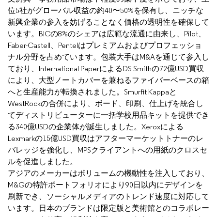
位5社がグローバル収益の約40〜50%を保有し、ニッチな
新興企業の参入を妨げることなく価格の透明性を確保して
います。BICの8%のシェアは広範な流通に由来し、Pilot、
Faber-Castell、Pentelはプレミアムおよびプロフェッショ
ナル分野を占めています。包装大手はM&Aを通じて参入し
ており、International PaperによるDS Smithの72億USD買収
により、大型ノートカバーを兼ねるファイバーベースの箱
へと生産能力が転換されました。Smurfit Kappaと
WestRockの合併により、ボード、印刷、仕上げを統合し
てディストリビューターに一括学校用品キットを提供でき
る340億USDの企業体が誕生しました。Xeroxによる
Lexmarkの15億USD買収はアフターマーケットトナーのレ
バレッジを強化し、MPSクライアントへの用紙のクロスセ
ルを促進しました。
アジアのメーカーはボリュームの機動性を注入しており、
M&Gの特許ポートフォリオにより90日以内にデザインを
刷新でき、ソーシャルメディアのトレンド速度に対応して
います。日本のブランドは限定版と美術館とのコラボレー