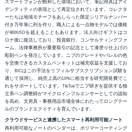
スマートフォンが飽和した環境において、筆記用具はアイ
デンティティの表現として再定位されています。コレクタ
ーたちは地域モチーフをあしらった限定シリアルナンバー
付き万年筆に列を作り、職人による一点物モデルでは価格
が800USDを超えることもあります。法人向けギフトはコ
ロナ後に復活しており、投資銀行、コンサルティングファ
ーム、法律事務所が重要取引の記念として漆塗り仕上げの
彫刻ペンを発注しています。ニブのグレードやバレルの色
を交換できるカスタムペンキットは補充収益を支援してお
り、BICはこの手法をリフィルサブスクリプション試験を
通じて採用し、純売上高の10%に相当する研究開発費でこ
れをサポートしています。TikTokでニブ研ぎを提供する独
立系ペン調整師がマイクロインフルエンサーとしての認知
を高め、文房具・事務用品市場全体にわたってロングテー
ルのブランドエクイティを育んでいます。
クラウドサービスと連携したスマート再利用可能ノート
再利用可能なノートのベンダーは、ポリマーコーティング