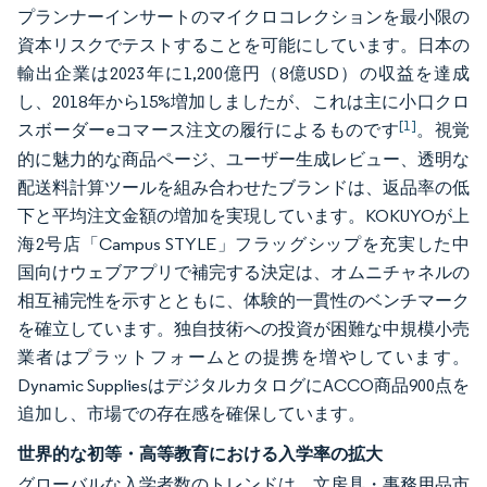
プランナーインサートのマイクロコレクションを最小限の
資本リスクでテストすることを可能にしています。日本の
輸出企業は2023年に1,200億円（8億USD）の収益を達成
し、2018年から15%増加しましたが、これは主に小口クロ
[1]
スボーダーeコマース注文の履行によるものです
。視覚
的に魅力的な商品ページ、ユーザー生成レビュー、透明な
配送料計算ツールを組み合わせたブランドは、返品率の低
下と平均注文金額の増加を実現しています。KOKUYOが上
海2号店「Campus STYLE」フラッグシップを充実した中
国向けウェブアプリで補完する決定は、オムニチャネルの
相互補完性を示すとともに、体験的一貫性のベンチマーク
を確立しています。独自技術への投資が困難な中規模小売
業者はプラットフォームとの提携を増やしています。
Dynamic SuppliesはデジタルカタログにACCO商品900点を
追加し、市場での存在感を確保しています。
世界的な初等・高等教育における入学率の拡大
グローバルな入学者数のトレンドは、文房具・事務用品市