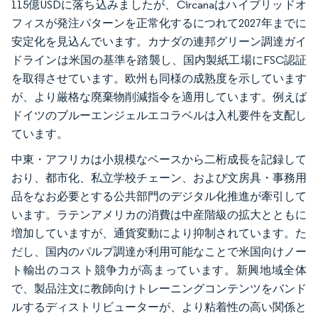
115億USDに落ち込みましたが、Circanaはハイブリッドオ
フィスが発注パターンを正常化するにつれて2027年までに
安定化を見込んでいます。カナダの連邦グリーン調達ガイ
ドラインは米国の基準を踏襲し、国内製紙工場にFSC認証
を取得させています。欧州も同様の成熟度を示しています
が、より厳格な廃棄物削減指令を適用しています。例えば
ドイツのブルーエンジェルエコラベルは入札要件を支配し
ています。
中東・アフリカは小規模なベースから二桁成長を記録して
おり、都市化、私立学校チェーン、および文房具・事務用
品をなお必要とする公共部門のデジタル化推進が牽引して
います。ラテンアメリカの消費は中産階級の拡大とともに
増加していますが、通貨変動により抑制されています。た
だし、国内のパルプ調達が利用可能なことで米国向けノー
ト輸出のコスト競争力が高まっています。新興地域全体
で、製品注文に教師向けトレーニングコンテンツをバンド
ルするディストリビューターが、より粘着性の高い関係と