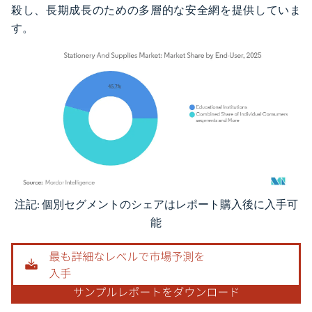
殺し、長期成長のための多層的な安全網を提供していま
す。
注記: 個別セグメントのシェアはレポート購入後に入手可
画像 © Mordor Intelligence。再利用にはCC BY 4.0の表示が必要です。
能