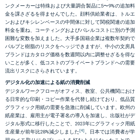
ンクメーカーは特殊および大量調合製品に5〜9%の追加料
金を課さざるを得ませんでした。顔料供給業者は、トルエ
ンおよびキシレンベースの中間体に対して関税関連の追加
料金を重ね、コーティングおよびバレルコストに別の予測
困難な変数を加えました。大手多国籍企業は複数年契約で
パルプと樹脂のリスクをヘッジできますが、中小の文房具
ブランドはカタログ価格を数週間以内に調整せざるを得な
いことが多く、低コストのプライベートブランドへの需要
流出リスクにさらされています。
デジタル化の加速による紙の消費削減
デジタルワークフローがオフィス、教室、公共機関におけ
る日常的な印刷・コピー作業を代替し続けており、低品質
グラフィック用紙の需要を急激に削減しています。欧州の
紙産業は、雇用主が電子署名の導入を加速し、出版社がデ
ジタル形式に移行したことで、2023年にグラフィック用紙
[4]
生産量が前年比28%減少しました
。日本では消費者が学