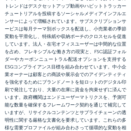
トレンドはデスクセットアップ動画やハビットトラッカー
チュートリアルを投稿するソーシャルメディアインフルエ
ンサーによって増幅されています。サブスクリプションサ
ービスは毎月テーマ別ボックスを配送し、小売業者の季節
変動を平滑化し、特殊紙や収納ポーチのクロスセルを促進
しています。法人・在宅オフィスユーザーは中間的な位置
を占め、フレキシブルな働き方の現実と、FSC認証フォル
ダーやカーボンニュートラル配送オプションを支持する
ESGコンプライアンス目標を組み合わせています。中小企
業オーナーは顧客との商談や展示会でのアイデンティティ
を強化するためにブランドノートを短ロットのデジタル印
刷で発注しており、大量の在庫に資金を拘束せずに済んで
います。政府機関はエンドユーザーマトリクスを、予測可
能な数量を確保するフレームワーク契約を通じて補完して
いますが、リサイクルコンテンツとサプライチェーンの透
明性に関する厳格な文書化を要求しています。これらの多
様な需要プロファイルが組み合わさって循環的な変動を相