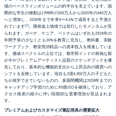
場のベースラインボリュームの約半分を支えています。国
際的な学生の移動は1998年の200万人から2020年の640万人
へと増加し、2030年まで年率4〜4.5%で成長すると予測さ
[2]
れています
。開発途上地域では並行したモメンタムが見
られます。ガーナ、ケニア、ベトナムはいずれも2024年の
年間予算の少なくとも20%を教育に充当し、教科書、実験
ワークブック、教室用消耗品への資本投入を推進していま
す。価値スペクトルの上位では、都市部インドの裕福な親
が今やプレミアムアーティスト品質のスケッチブックを優
先しており、基本的な機能的支出から上昇志向の購買への
シフトを反映しています。現在も2億4,900万人の子どもた
ちが就学できていないものの、多国間機関は2028年までの
キャッチアップ学習のために45億USDを確保しており、ア
クセス格差の縮小に伴い段階的な需要増加が見込まれま
す。
プレミアムおよびカスタマイズ筆記用具の需要拡大