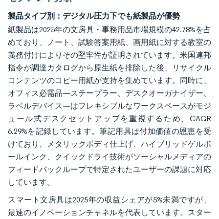
製品タイプ別：デジタル圧力下でも紙製品が優勢
紙製品は2025年の文房具・事務用品市場規模の42.78%を占
めており、ノート、試験答案用紙、画用紙に対する教室の
義務付けによりその堅牢性が証明されています。米国連邦
指令が調達カタログから原生紙を排除した後、リサイクル
コンテンツのコピー用紙が支持を集めています。同時に、
オフィス必需品—ステープラー、デスクオーガナイザー、
ラベルデバイス—はフレキシブルなワークスペースがモジ
ュール式デスクセットアップを重視するため、CAGR
6.29%を記録しています。筆記用具は付加価値の恩恵を受
けており、メタリックボディ仕上げ、ハイブリッドゲルボ
ールインク、クイックドライ技術がソーシャルメディアの
フィードバックループで特定されたユーザーの課題に対応
しています。
スマート文房具は2025年の収益シェアが5%未満ですが、
最速のイノベーションチャネルを代表しています。スター