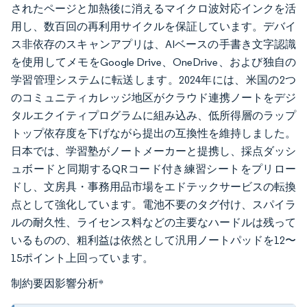
されたページと加熱後に消えるマイクロ波対応インクを活
用し、数百回の再利用サイクルを保証しています。デバイ
ス非依存のスキャンアプリは、AIベースの手書き文字認識
を使用してメモをGoogle Drive、OneDrive、および独自の
学習管理システムに転送します。2024年には、米国の2つ
のコミュニティカレッジ地区がクラウド連携ノートをデジ
タルエクイティプログラムに組み込み、低所得層のラップ
トップ依存度を下げながら提出の互換性を維持しました。
日本では、学習塾がノートメーカーと提携し、採点ダッシ
ュボードと同期するQRコード付き練習シートをプリロー
ドし、文房具・事務用品市場をエドテックサービスの転換
点として強化しています。電池不要のタグ付け、スパイラ
ルの耐久性、ライセンス料などの主要なハードルは残って
いるものの、粗利益は依然として汎用ノートパッドを12〜
15ポイント上回っています。
制約要因影響分析
*