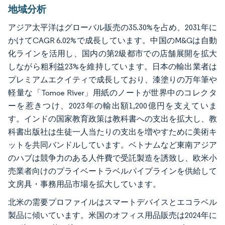
地域分析
アジア太平洋はグローバル販売の35.30%を占め、2031年に
かけてCAGR 6.02%で成長しています。中国のM&Gは自動
化ラインを活用し、国内の第2級都市での店舗展開を拡大
しながら粗利益23%を維持しています。日本の輸出業者は
プレミアムエクイティで成長しており、漆塗りの万年筆や
軽量な「Tomoe River」用紙のノートが世界中のコレクタ
ーを惹きつけ、2023年の輸出額1,200億円を支えていま
す。インドの国家教育政策は教科書への支出を拡大し、教
科書出版社は生徒一人当たりの支出を増やすために美術キ
ットを共同バンドルしています。ベトナムなど東南アジア
のハブは競争力のある人件費で受託製造を誘致し、欧米小
売業者向けのプライベートラベルパイプラインを供給して
文房具・事務用品市場を拡大しています。
北米の需要プロファイルはスマートデバイスとエコラベル
製品に傾いています。米国のオフィス用品販売は2024年に