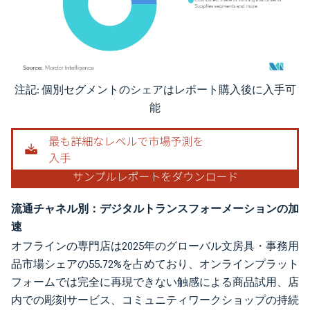
注記: 個別セグメントのシェアはレポート購入後に入手可
画像 © Mordor Intelligence。再利用にはCC BY 4.0の表示が必要です。
能
流通チャネル別：デジタルトランスフォーメーションの加
速
オフラインの専門店は2025年のグローバル文房具・事務用
品市場シェアの55.72%を占めており、オンラインプラット
フォームでは完全に再現できない触感による商品試用、店
内での彫刻サービス、コミュニティワークショップの持続