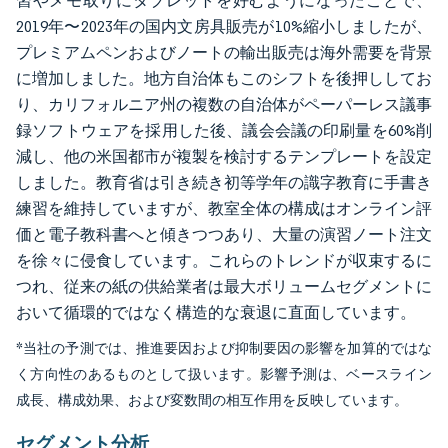
習やメモ取りにタブレットを好むようになったことで、
2019年〜2023年の国内文房具販売が10%縮小しましたが、
プレミアムペンおよびノートの輸出販売は海外需要を背景
に増加しました。地方自治体もこのシフトを後押ししてお
り、カリフォルニア州の複数の自治体がペーパーレス議事
録ソフトウェアを採用した後、議会会議の印刷量を60%削
減し、他の米国都市が複製を検討するテンプレートを設定
しました。教育省は引き続き初等学年の識字教育に手書き
練習を維持していますが、教室全体の構成はオンライン評
価と電子教科書へと傾きつつあり、大量の演習ノート注文
を徐々に侵食しています。これらのトレンドが収束するに
つれ、従来の紙の供給業者は最大ボリュームセグメントに
おいて循環的ではなく構造的な衰退に直面しています。
*当社の予測では、推進要因および抑制要因の影響を加算的ではな
く方向性のあるものとして扱います。影響予測は、ベースライン
成長、構成効果、および変数間の相互作用を反映しています。
セグメント分析