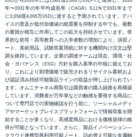
USDから2026年には1,602億2,000万USDへと成長し、2026
年〜2031年の年平均成長率（CAGR）5.11%で2031年まで
に2,056億4,000万USDに達すると予測されています。デバ
イスの普及が低付加価値の紙需要を抑制する中でも、複数
の要因が相互に作用してこの拡大を持続させています。世
界的な初等・高等教育への入学者数の増加により、演習ノ
ート、美術用品、試験答案用紙に対する機関向け注文は堅
調を維持しています。企業の調達チームは現在、環境・社
会・ガバナンス（ESG）方針を購入基準の中核に据えてお
り、これにより割増価格で販売されるリサイクル素材およ
び認証済み持続可能製品ラインの収益が押し上げられてい
ます。オムニチャネル商取引は購買者の購入経路を再構築
しています。消費者が万年筆などの触感を重視する商品に
ついて専門店での実物確認を行う前に、ソーシャルメディ
アやマーケットプレイスプラットフォームで情報収集を開
始することが多くなり、高感度商品における価格規律の維
持が可能となっています。さらに、製品イノベーション—
クラウド連携型再利用可能ノート、詰め替え可能な金属軸