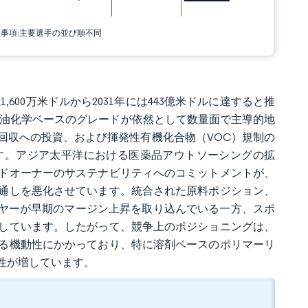
責事項:主要選手の並び順不同
億1,600万米ドルから2031年には443億米ドルに達すると推
です。石油化学ベースのグレードが依然として数量面で主導的地
回収への投資、および揮発性有機化合物（VOC）規制の
す。アジア太平洋における医薬品アウトソーシングの拡
ドオーナーのサステナビリティへのコミットメントが、
通しを悪化させています。統合された原料ポジション、
イヤーが早期のマージン上昇を取り込んでいる一方、スポ
しています。したがって、競争上のポジショニングは、
る機動性にかかっており、特に溶剤ベースのポリマーリ
性が増しています。