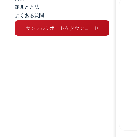
市場規模とシェア
範囲と方法
よくある質問
市場分析
トレンドとインサイト
セグメント分析
地理分析
バリューチェーン分析
競争環境
主要プレーヤー
機会と展望
業界の動向