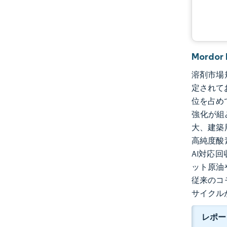
Mordo
溶剤市場規
定されて
位を占め
強化が組
大、建築
高純度酸
AI対応
ット原油
従来のコ
サイクル
レポー