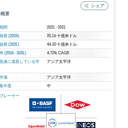
シェア
場概要
期間
2021 - 2031
模 (2026)
35.16 十億米ドル
模 (2031)
44.30 十億米ドル
(2026 - 2031)
4.73% CAGR
急速に成長している市
アジア太平洋
.0の表示が必要です。
市場
アジア太平洋
集中度
中
 Mordor Intelligence。再利用にはCC BY 4.0の表示が必要です。
プレーヤー