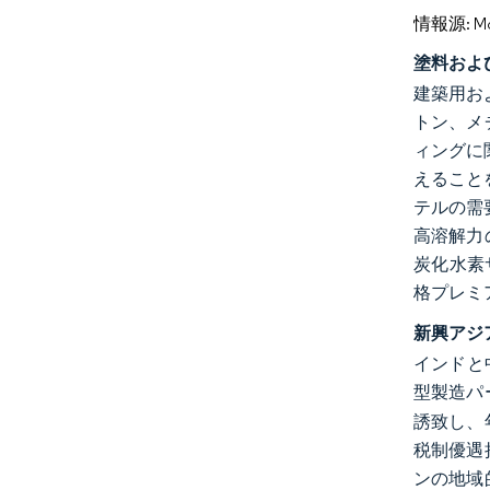
情報源: Mord
塗料およ
建築用お
トン、メ
ィングに
えること
テルの需
高溶解力
炭化水素
格プレミ
新興アジ
インドと
型製造パ
誘致し、
税制優遇
ンの地域