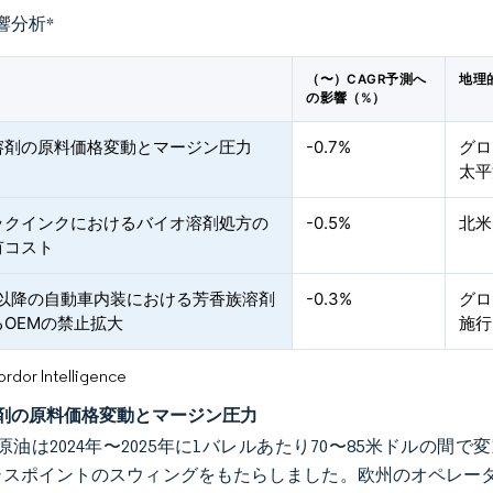
響分析
*
（〜）CAGR予測へ
地理
の影響（%）
溶剤の原料価格変動とマージン圧力
-0.7%
グロ
太平
ックインクにおけるバイオ溶剤処方の
-0.5%
北米
有コスト
年以降の自動車内装における芳香族溶剤
-0.3%
グロ
るOEMの禁止拡大
施行
or Intelligence
剤の原料価格変動とマージン圧力
原油は2024年〜2025年に1バレルあたり70〜85米ドルの間
ーシスポイントのスウィングをもたらしました。欧州のオペレータ