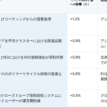
ー
（〜）CAGR予測
地理
への影響（%）
よびコーティングからの需要急増
+1.2%
ア
ジア太平洋クラスターにおける医薬品製
+0.9%
ア
速
ム
びEUにおけるVOC規制強化が溶剤代替
+0.8%
北
で
ースのポリマーリサイクル技術の急速な
+0.6%
E
展
動のクローズドループ溶剤回収システムに
+0.4%
グ
ンドユーザーの運営費削減
カ