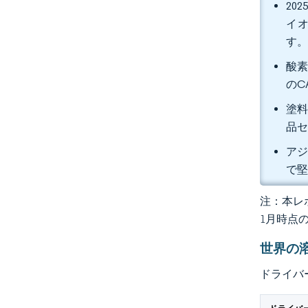
20
イオ
す
酸素
のC
塗料
品セ
アジ
で
注：本レポ
1月時点
世界の
ドライバ