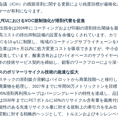
会議（ICH）の残留溶剤に関する更新により純度目標が厳格
ヤーが有利になります。
びEUにおけるVOC規制強化が溶剤代替を促進
排出指令は2024年にコーティングおよび印刷の溶剤排出閾値を
高コストの排出抑制設備の設置を余儀なくされています。カリフォ
OCを10 g/Lに制限し、地域のコーティングサプライチェー
企業は24ヶ月以内に処方変更コストを吸収できますが、中小企
促進しています。酸素含有およびバイオベースのサプライヤー
年の技術サービス契約を締結し、顧客のワークフローにより深
スのポリマーリサイクル技術の急速な拡大
チックの溶剤媒介溶解はパイロットから商業段階へと移行しています。E
廃棄物を処理し、2027年までに年間50万メトリックトンを目
95%溶剤再利用ループはバージングレードの特性を達成し、品
は2030年までにPETボトルに65%のリサイクル含有量を義務付
能性のある先進リサイクル量に対する規制上の牽引力を生み出
変動に対する戦略的ヘッジとして、トルエンおよびキシレンベ