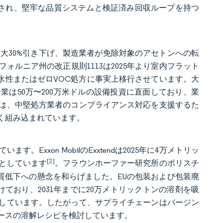
化され、堅牢な品質システムと検証済み回収ループを持つ
最大30%引き下げ、製造業者が免除対象のアセトンへの転
ルニア州の改正規則1113は2025年より室内フラット
ンを水性またはゼロVOC処方に事実上移行させています。大
業は50万〜200万米ドルの設備投資に直面しており、業
は、中堅処方業者のコンプライアンス対応を支援するた
く組み込まれています。
xxon MobilのExxtendは2025年に4万メトリッ
[2]
標としています
。フラウンホーファー研究所のポリスチ
質低下への懸念を和らげました。EUの包装および包装廃
けており、2031年までに20万メトリックトンの溶剤を吸
しています。したがって、サプライチェーンはバージン
ースの溶解レシピを検討しています。