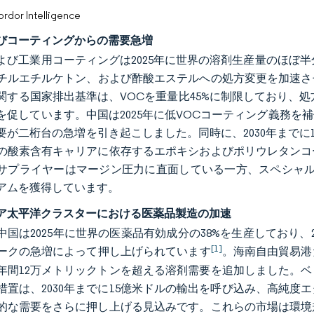
or Intelligence
びコーティングからの需要急増
よび工業用コーティングは2025年に世界の溶剤生産量のほぼ
チルエチルケトン、および酢酸エステルへの処方変更を加速させ
関する国家排出基準は、VOCを重量比45%に制限しており、
を促しています。中国は2025年に低VOCコーティング義務
要が二桁台の急増を引き起こしました。同時に、2030年までに
の酸素含有キャリアに依存するエポキシおよびポリウレタンコ
サプライヤーはマージン圧力に直面している一方、スペシャルテ
アムを獲得しています。
ア太平洋クラスターにおける医薬品製造の加速
中国は2025年に世界の医薬品有効成分の38%を生産しており
[1]
ークの急増によって押し上げられています
。海南自由貿易港だ
年間12万メトリックトンを超える溶剤需要を追加しました。ベ
措置は、2030年までに15億米ドルの輸出を呼び込み、高純
的な需要をさらに押し上げる見込みです。これらの市場は環境