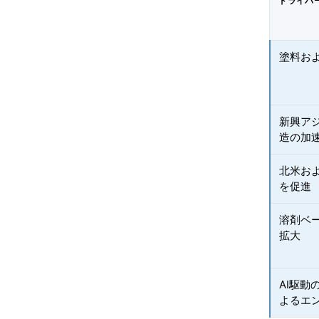
ドライバ
塗料お
新興ア
造の加
北米およ
を促進
溶剤ベ
拡大
AI駆
よるエ