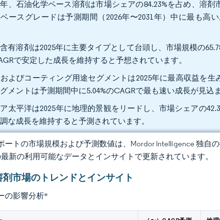
25年、石油化学ベース溶剤は市場シェアの84.23%を占め、
ベースグレードは予測期間（2026年〜2031年）中に最も高い
。
含有溶剤は2025年に主要タイプとして台頭し、市場規模の65.78
AGRで安定した成長を維持すると予想されています。
およびコーティング用途セグメントは2025年に最高収益を生み
グメントは予測期間中に5.04%のCAGRで最も速い成長が見込
ア太平洋は2025年に地理的景観をリードし、市場シェアの42.35
堅調な成長を維持すると予測されています。
ートの市場規模および予測数値は、Mordor Intelligence
の最新の利用可能なデータとインサイトで更新されています。
溶剤市場のトレンドとインサイト
ーの影響分析
*