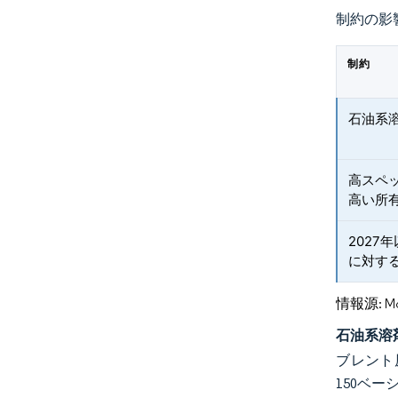
制約の影
制約
石油系
高スペ
高い所
2027
に対す
情報源: Mord
石油系溶
ブレント
150ベ