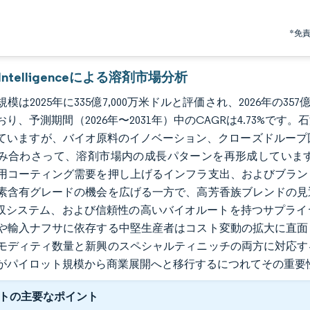
*免
r Intelligenceによる溶剤市場分析
模は2025年に335億7,000万米ドルと評価され、2026年の357
おり、予測期間（2026年〜2031年）中のCAGRは4.73%
ていますが、バイオ原料のイノベーション、クローズドループ
み合わさって、溶剤市場内の成長パターンを再形成していま
用コーティング需要を押し上げるインフラ支出、およびブラン
素含有グレードの機会を広げる一方で、高芳香族ブレンドの見
回収システム、および信頼性の高いバイオルートを持つサプラ
や輸入ナフサに依存する中堅生産者はコスト変動の拡大に直面
モディティ数量と新興のスペシャルティニッチの両方に対応す
がパイロット規模から商業展開へと移行するにつれてその重要
トの主要なポイント