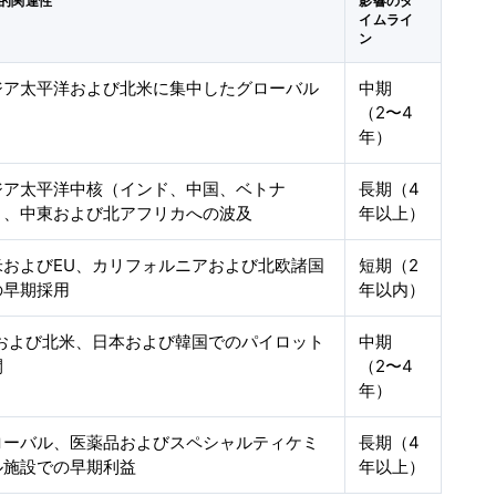
的関連性
影響のタ
イムライ
ン
ジア太平洋および北米に集中したグローバル
中期
（2〜4
年）
ジア太平洋中核（インド、中国、ベトナ
長期（4
）、中東および北アフリカへの波及
年以上）
米およびEU、カリフォルニアおよび北欧諸国
短期（2
の早期採用
年以内）
Uおよび北米、日本および韓国でのパイロット
中期
開
（2〜4
年）
ローバル、医薬品およびスペシャルティケミ
長期（4
ル施設での早期利益
年以上）