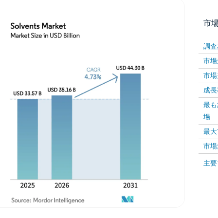
市
調査
市場規
市場規
成長率 
最も
場
画像 © Mordor Intelligence。再利用にはCC BY 4
最大
市場
画像 ©
主要