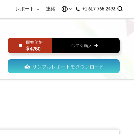
レポート
連絡
+1 617-765-2493
4750