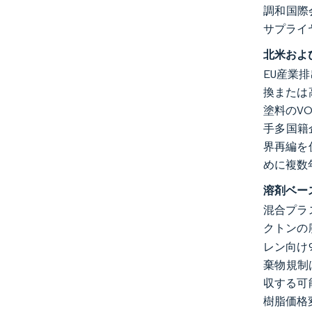
調和国際
サプライ
北米およ
EU産業
換または
塗料のV
手多国籍
界再編を
めに複数
溶剤ベー
混合プラス
クトンの
レン向け
棄物規制
収する可
樹脂価格