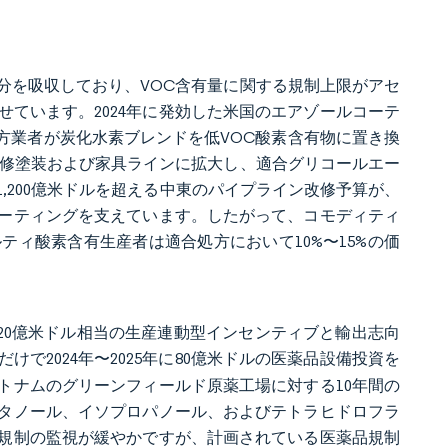
半分を吸収しており、VOC含有量に関する規制上限がアセ
ています。2024年に発効した米国のエアゾールコーテ
処方業者が炭化水素ブレンドを低VOC酸素含有物に置き換
を補修塗装および家具ラインに拡大し、適合グリコールエー
1,200億米ドルを超える中東のパイプライン改修予算が、
ーティングを支えています。したがって、コモディティ
ィ酸素含有生産者は適合処方において10%〜15%の価
、20億米ドル相当の生産連動型インセンティブと輸出志向
けで2024年〜2025年に80億米ドルの医薬品設備投資を
トナムのグリーンフィールド原薬工場に対する10年間の
度エタノール、イソプロパノール、およびテトラヒドロフラ
規制の監視が緩やかですが、計画されている医薬品規制