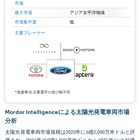
市場
最大市場
アジア太平洋地域
市場集中度
低
画像 © Mordor Intelligence。再利用にはCC BY 4.0の表示が必要です。
主要プレーヤー
*免責事項:主要選手の並び順不同
Mordor Intelligenceによる太陽光発電車両市場
分析
太陽光発電車両市場規模は2025年に6億2,000万米ドルと評