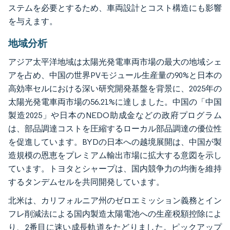
ステムを必要とするため、車両設計とコスト構造にも影響
を与えます。
地域分析
アジア太平洋地域は太陽光発電車両市場の最大の地域シェ
アを占め、中国の世界PVモジュール生産量の90%と日本の
高効率セルにおける深い研究開発基盤を背景に、2025年の
太陽光発電車両市場の56.21%に達しました。中国の「中国
製造2025」や日本のNEDO助成金などの政府プログラム
は、部品調達コストを圧縮するローカル部品調達の優位性
を促進しています。BYDの日本への越境展開は、中国が製
造規模の恩恵をプレミアム輸出市場に拡大する意図を示し
ています。トヨタとシャープは、国内競争力の均衡を維持
するタンデムセルを共同開発しています。
北米は、カリフォルニア州のゼロエミッション義務とイン
フレ削減法による国内製造太陽電池への生産税額控除によ
り、2番目に速い成長軌道をたどりました。ピックアップ