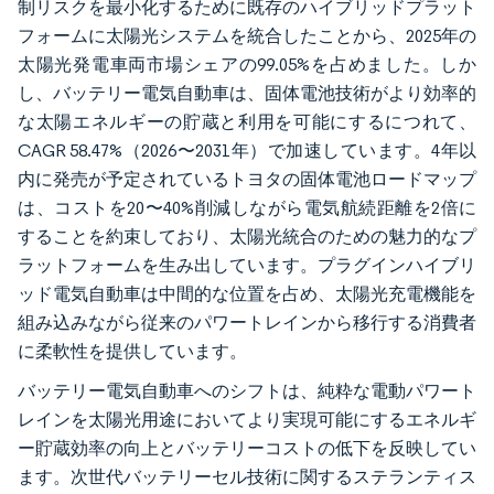
制リスクを最小化するために既存のハイブリッドプラット
フォームに太陽光システムを統合したことから、2025年の
太陽光発電車両市場シェアの99.05%を占めました。しか
し、バッテリー電気自動車は、固体電池技術がより効率的
な太陽エネルギーの貯蔵と利用を可能にするにつれて、
CAGR 58.47%（2026〜2031年）で加速しています。4年以
内に発売が予定されているトヨタの固体電池ロードマップ
は、コストを20〜40%削減しながら電気航続距離を2倍に
することを約束しており、太陽光統合のための魅力的なプ
ラットフォームを生み出しています。プラグインハイブリ
ッド電気自動車は中間的な位置を占め、太陽光充電機能を
組み込みながら従来のパワートレインから移行する消費者
に柔軟性を提供しています。
バッテリー電気自動車へのシフトは、純粋な電動パワート
レインを太陽光用途においてより実現可能にするエネルギ
ー貯蔵効率の向上とバッテリーコストの低下を反映してい
ます。次世代バッテリーセル技術に関するステランティス