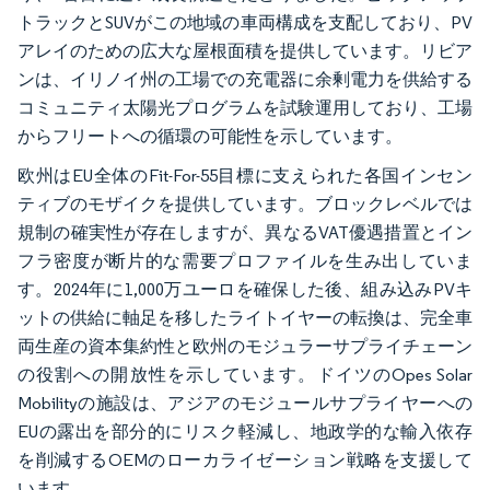
トラックとSUVがこの地域の車両構成を支配しており、PV
アレイのための広大な屋根面積を提供しています。リビア
ンは、イリノイ州の工場での充電器に余剰電力を供給する
コミュニティ太陽光プログラムを試験運用しており、工場
からフリートへの循環の可能性を示しています。
欧州はEU全体のFit-For-55目標に支えられた各国インセン
ティブのモザイクを提供しています。ブロックレベルでは
規制の確実性が存在しますが、異なるVAT優遇措置とイン
フラ密度が断片的な需要プロファイルを生み出していま
す。2024年に1,000万ユーロを確保した後、組み込みPVキ
ットの供給に軸足を移したライトイヤーの転換は、完全車
両生産の資本集約性と欧州のモジュラーサプライチェーン
の役割への開放性を示しています。ドイツのOpes Solar
Mobilityの施設は、アジアのモジュールサプライヤーへの
EUの露出を部分的にリスク軽減し、地政学的な輸入依存
を削減するOEMのローカライゼーション戦略を支援して
います。