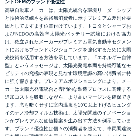
ントOEMのブランド優位性
高級自動車メーカーは、太陽光統合を環境リーダーシップ
と技術的洗練さを富裕層消費者に示すプレミアム差別化要
因としてますます位置付けています。トヨタとシャープお
よびNEDOの高効率太陽光バッテリー試験における協力
は、確立されたメーカーがプレミアム電気自動車セグメン
トにおけるブランドポジショニングを強化するために太陽
光技術を活用する方法を示しています。「エネルギー自律
型」というメッセージは、太陽光発電車両を持続可能なモ
ビリティの究極の表現と見なす環境意識の高い消費者に特
に強く響きます。プレミアムポジショニングにより、メー
カーは太陽光発電統合と専門的な製造プロセスに関連する
追加コストを吸収しながら、より高いマージンを確保でき
ます。窓を暗くせずに室内温度を10℃以上下げるヒュンダ
イのナノ冷却フィルム技術は、太陽光関連のイノベーショ
ンがプレミアムな価値提案を生み出す方法を例示していま
す。ブランド優位性は個々の消費者を超えて、車両調達決