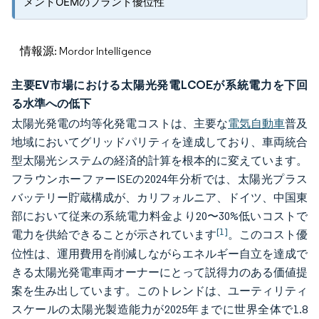
メントOEMのブランド優位性
情報源: Mordor Intelligence
主要EV市場における太陽光発電LCOEが系統電力を下回
る水準への低下
太陽光発電の均等化発電コストは、主要な
電気自動車
普及
地域においてグリッドパリティを達成しており、車両統合
型太陽光システムの経済的計算を根本的に変えています。
フラウンホーファーISEの2024年分析では、太陽光プラス
バッテリー貯蔵構成が、カリフォルニア、ドイツ、中国東
部において従来の系統電力料金より20〜30%低いコストで
[1]
電力を供給できることが示されています
。このコスト優
位性は、運用費用を削減しながらエネルギー自立を達成で
きる太陽光発電車両オーナーにとって説得力のある価値提
案を生み出しています。このトレンドは、ユーティリティ
スケールの太陽光製造能力が2025年までに世界全体で1.8