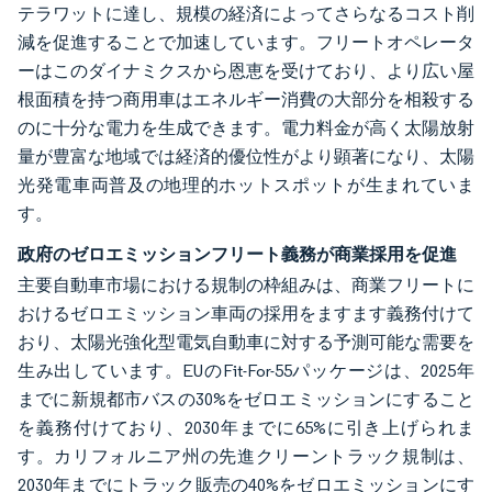
テラワットに達し、規模の経済によってさらなるコスト削
減を促進することで加速しています。フリートオペレータ
ーはこのダイナミクスから恩恵を受けており、より広い屋
根面積を持つ商用車はエネルギー消費の大部分を相殺する
のに十分な電力を生成できます。電力料金が高く太陽放射
量が豊富な地域では経済的優位性がより顕著になり、太陽
光発電車両普及の地理的ホットスポットが生まれていま
す。
政府のゼロエミッションフリート義務が商業採用を促進
主要自動車市場における規制の枠組みは、商業フリートに
おけるゼロエミッション車両の採用をますます義務付けて
おり、太陽光強化型電気自動車に対する予測可能な需要を
生み出しています。EUのFit-For-55パッケージは、2025年
までに新規都市バスの30%をゼロエミッションにすること
を義務付けており、2030年までに65%に引き上げられま
す。カリフォルニア州の先進クリーントラック規制は、
2030年までにトラック販売の40%をゼロエミッションにす