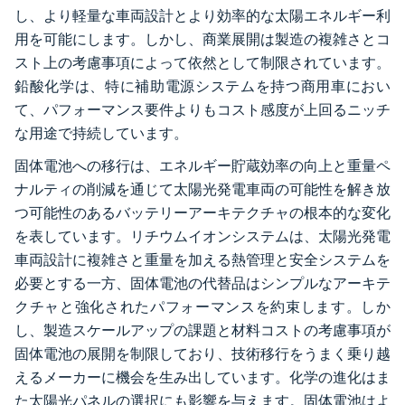
し、より軽量な車両設計とより効率的な太陽エネルギー利
用を可能にします。しかし、商業展開は製造の複雑さとコ
スト上の考慮事項によって依然として制限されています。
鉛酸化学は、特に補助電源システムを持つ商用車におい
て、パフォーマンス要件よりもコスト感度が上回るニッチ
な用途で持続しています。
固体電池への移行は、エネルギー貯蔵効率の向上と重量ペ
ナルティの削減を通じて太陽光発電車両の可能性を解き放
つ可能性のあるバッテリーアーキテクチャの根本的な変化
を表しています。リチウムイオンシステムは、太陽光発電
車両設計に複雑さと重量を加える熱管理と安全システムを
必要とする一方、固体電池の代替品はシンプルなアーキテ
クチャと強化されたパフォーマンスを約束します。しか
し、製造スケールアップの課題と材料コストの考慮事項が
固体電池の展開を制限しており、技術移行をうまく乗り越
えるメーカーに機会を生み出しています。化学の進化はま
た太陽光パネルの選択にも影響を与えます。固体電池はよ