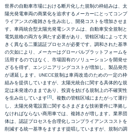
世界の自動車市場における断片化した規制の枠組みは、太
陽光発電車両の商業化を追求するメーカーにとってコンプ
ライアンスの複雑さを生み出し、開発コストを増加させま
す。車両統合型太陽光発電システムは、自動車安全規制と
電気規格の両方を満たす必要があり、管轄区域によって大
きく異なる二重認証プロセスが必要です。調和された基準
の欠如により、メーカーはグローバルプラットフォームを
活用するのではなく、市場固有のソリューションを開発せ
ざるを得ず、エンジニアリングコストが増加し、製品発売
が遅延します。UNECE規制は車両改造のための一定の枠
組みを提供していますが、太陽光統合に関する具体的な規
定は未発達のままであり、投資を妨げる規制上の不確実性
[3]
を生み出しています
。複数の管轄区域にまたがって運行
し、太陽光発電設置に関するさまざまな技術要件に準拠し
なければならない商用車では、複雑さが増します。業界団
体は、認証プロセスを合理化しコンプライアンスコストを
削減する統一基準をますます提唱していますが、規制の調