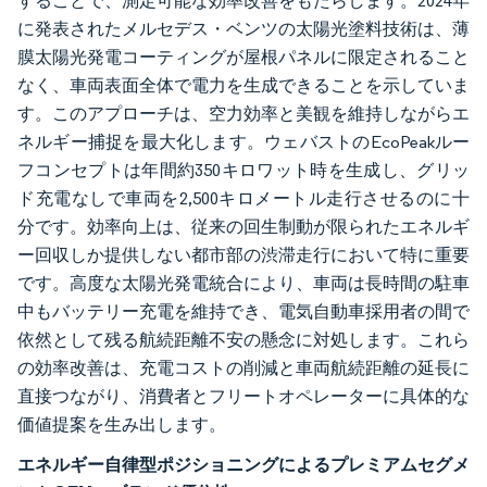
することで、測定可能な効率改善をもたらします。2024年
に発表されたメルセデス・ベンツの太陽光塗料技術は、薄
膜太陽光発電コーティングが屋根パネルに限定されること
なく、車両表面全体で電力を生成できることを示していま
す。このアプローチは、空力効率と美観を維持しながらエ
ネルギー捕捉を最大化します。ウェバストのEcoPeakルー
フコンセプトは年間約350キロワット時を生成し、グリッ
ド充電なしで車両を2,500キロメートル走行させるのに十
分です。効率向上は、従来の回生制動が限られたエネルギ
ー回収しか提供しない都市部の渋滞走行において特に重要
です。高度な太陽光発電統合により、車両は長時間の駐車
中もバッテリー充電を維持でき、電気自動車採用者の間で
依然として残る航続距離不安の懸念に対処します。これら
の効率改善は、充電コストの削減と車両航続距離の延長に
直接つながり、消費者とフリートオペレーターに具体的な
価値提案を生み出します。
エネルギー自律型ポジショニングによるプレミアムセグメ