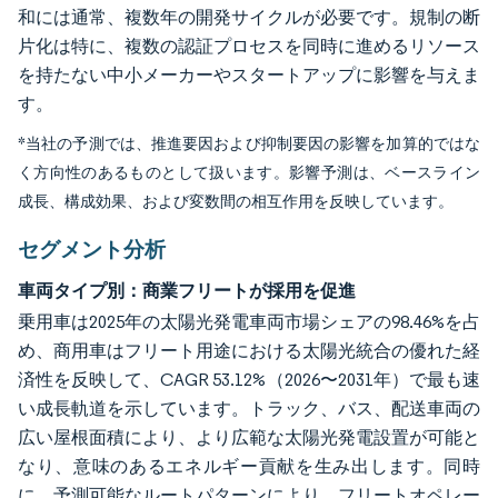
和には通常、複数年の開発サイクルが必要です。規制の断
片化は特に、複数の認証プロセスを同時に進めるリソース
を持たない中小メーカーやスタートアップに影響を与えま
す。
*当社の予測では、推進要因および抑制要因の影響を加算的ではな
く方向性のあるものとして扱います。影響予測は、ベースライン
成長、構成効果、および変数間の相互作用を反映しています。
セグメント分析
車両タイプ別：商業フリートが採用を促進
乗用車は2025年の太陽光発電車両市場シェアの98.46%を占
め、商用車はフリート用途における太陽光統合の優れた経
済性を反映して、CAGR 53.12%（2026〜2031年）で最も速
い成長軌道を示しています。トラック、バス、配送車両の
広い屋根面積により、より広範な太陽光発電設置が可能と
なり、意味のあるエネルギー貢献を生み出します。同時
に、予測可能なルートパターンにより、フリートオペレー