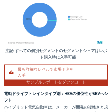
注記: すべての個別セグメントのセグメントシェアはレポ
画像 © Mordor Intelligence。再利用にはCC BY 4.0の表示が必要です。
ート購入時に入手可能
電動ドライブトレインタイプ別：HEVの優位性がBEVへシ
フト
ハイブリッド電気自動車は、メーカーが開発の複雑さと規