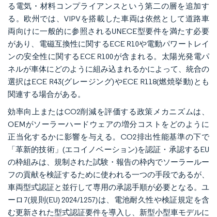
る電気・材料コンプライアンスという第二の層を追加す
る。欧州では、VIPVを搭載した車両は依然として道路車
両向けに一般的に参照されるUNECE型要件を満たす必要
があり、電磁互換性に関するECE R10や電動パワートレイ
ンの安全性に関するECE R100が含まれる。太陽光発電パ
ネルが車体にどのように組み込まれるかによって、統合の
選択はECE R43(グレージング)やECE R118(燃焼挙動)とも
関連する場合がある。
効率向上またはCO2削減を評価する政策メカニズムは、
OEMがソーラーハードウェアの増分コストをどのように
正当化するかに影響を与える。CO2排出性能基準の下で
「革新的技術」(エコイノベーション)を認証・承認するEU
の枠組みは、規制された試験・報告の枠内でソーラールー
フの貢献を検証するために使われる一つの手段であるが、
車両型式認証と並行して専用の承認手順が必要となる。ユ
ーロ7(規則(EU) 2024/1257)は、電池耐久性や検証規定を含
む更新された型式認証要件を導入し、新型小型車モデルに