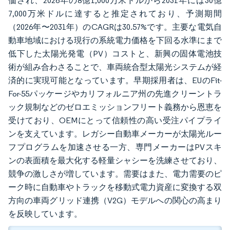
価され、2026年の8億1,000万米ドルから2031年には30億
7,000万米ドルに達すると推定されており、予測期間
（2026年〜2031年）のCAGRは30.57%です。主要な電気自
動車地域における現行の系統電力価格を下回る水準にまで
低下した太陽光発電（PV）コストと、新興の固体電池技
術が組み合わさることで、車両統合型太陽光システムが経
済的に実現可能となっています。早期採用者は、EUのFit-
For-55パッケージやカリフォルニア州の先進クリーントラ
ック規制などのゼロエミッションフリート義務から恩恵を
受けており、OEMにとって信頼性の高い受注パイプライ
ンを支えています。レガシー自動車メーカーが太陽光ルー
フプログラムを加速させる一方、専門メーカーはPVスキ
ンの表面積を最大化する軽量シャシーを洗練させており、
競争の激しさが増しています。需要はまた、電力需要のピ
ーク時に自動車やトラックを移動式電力資産に変換する双
方向の車両グリッド連携（V2G）モデルへの関心の高まり
を反映しています。