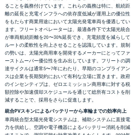
ることを義務付けています。これらの義務は特に、航続距
離の延長と充電インフラへの依存度低減が運用上の優位性
をもたらす商業用途において太陽光発電車両を優遇してい
ます。フリートオペレーターは、最適条件下で太陽光統合
が車両航続距離を20〜30%延長でき、充電頻度を減らして
ルートの柔軟性を向上させることを認識しています。規制
の勢いは、太陽光商用車を開発するメーカーにとってファ
ーストムーバー優位性を生み出しています。フリートの調
達サイクルは通常5〜7年にわたり、早期のコンプライアン
スは企業を長期契約において有利な立場に置きます。政府
のインセンティブは、ゼロエミッション商用車に対する税
額控除や加速償却スケジュールを通じて総所有コストを削
減することで、採用をさらに促進します。
統合PVスキンによるバッテリーから車輪までの効率向上
車両統合型太陽光発電システムは、補助システムに直接電
力を供給し、空調や電子機器によるバッテリー消耗を削減