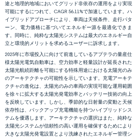
途と地理的地域においてグリッド非依存の運用をより実現
可能にするにつれて、CAGR 56.11%で加速しています。ハ
イブリッドアプローチにより、車両は天候条件、走行パタ
ーン、電力価格に基づいてエネルギー源を最適化できま
す。同時に、純粋な太陽光システムは最大のエネルギー自
立と環境的メリットを求めるユーザーに訴求します。
2025年に市場投入に向けて前進しているアプテラの量産仕
様太陽光電気自動車は、空力効率と軽量設計が延長された
太陽光航続距離を可能にする特殊用途における太陽光のみ
のアーキテクチャの可能性を示しています。充電アーキテ
クチャの進化は、太陽光のみの車両の実現可能な運用範囲
を徐々に拡大する太陽光発電効率とバッテリー技術の向上
を反映しています。しかし、季節的な日射量の変動と天候
依存性は、バックアップ充電機能を持つハイブリッドシス
テムを優遇します。アーキテクチャの選択はまた、純粋な
太陽光システムが信頼性の高い運用を確保するためにより
大きな太陽光発電設置とより洗練されたエネルギー管理シ