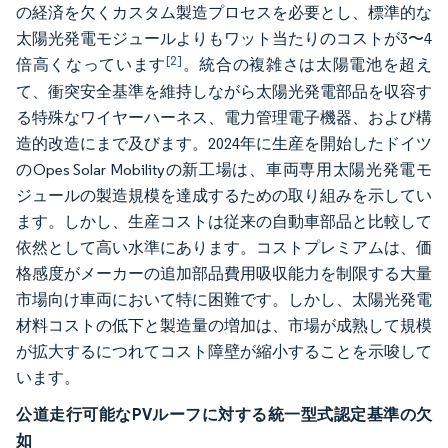
の経済を欠くカスタム製造プロセスを必要とし、標準的な
太陽光発電モジュールよりもワット当たりのコストが3〜4
[2]
倍高くなっています
。統合の複雑さは太陽電池を超え
て、衝突安全基準を維持しながら太陽光発電部品を収容す
る特殊なワイヤーハーネス、電力管理電子機器、および構
造的改造にまで及びます。2024年に生産を開始したドイツ
のOpes Solar Mobilityの新工場は、車両専用太陽光発電モ
ジュールの製造規模を達成するための取り組みを示してい
ます。しかし、生産コストは従来の自動車部品と比較して
依然として高い水準にあります。コストプレミアムは、価
格感度がメーカーの追加部品費用吸収能力を制限する大量
市場向け車両において特に困難です。しかし、太陽光発電
材料コストの低下と製造量の増加は、市場が成熟して規模
が拡大するにつれてコスト障壁が縮小することを示唆して
います。
公道走行可能なPVルーフに対する統一型式認定基準の欠
如