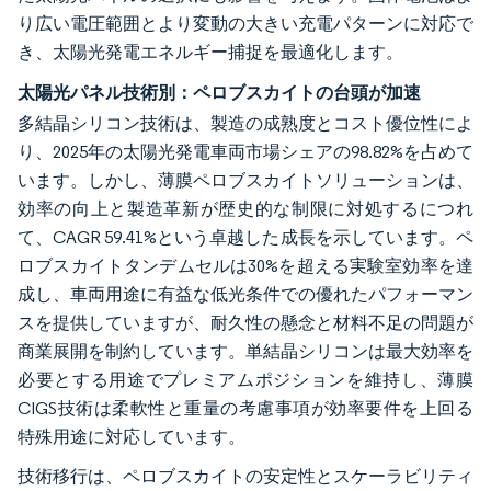
り広い電圧範囲とより変動の大きい充電パターンに対応で
き、太陽光発電エネルギー捕捉を最適化します。
太陽光パネル技術別：ペロブスカイトの台頭が加速
多結晶シリコン技術は、製造の成熟度とコスト優位性によ
り、2025年の太陽光発電車両市場シェアの98.82%を占めて
います。しかし、薄膜ペロブスカイトソリューションは、
効率の向上と製造革新が歴史的な制限に対処するにつれ
て、CAGR 59.41%という卓越した成長を示しています。ペ
ロブスカイトタンデムセルは30%を超える実験室効率を達
成し、車両用途に有益な低光条件での優れたパフォーマン
スを提供していますが、耐久性の懸念と材料不足の問題が
商業展開を制約しています。単結晶シリコンは最大効率を
必要とする用途でプレミアムポジションを維持し、薄膜
CIGS技術は柔軟性と重量の考慮事項が効率要件を上回る
特殊用途に対応しています。
技術移行は、ペロブスカイトの安定性とスケーラビリティ