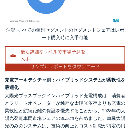
注記: すべての個別セグメントのセグメントシェアはレポ
画像 © Mordor Intelligence。再利用にはCC BY 4.0の表示が必要です。
ート購入時に入手可能
充電アーキテクチャ別：ハイブリッドシステムが柔軟性を
最適化
太陽光プラスプラグインハイブリッド充電構成は、消費者
とフリートオペレーターが純粋な太陽光依存よりも充電の
柔軟性と航続距離の保証を優先することから、2025年の太
陽光発電車両市場シェアの81.52%を占めました。車載太陽
光のみのシステムは、技術の向上とコスト削減が特定の用