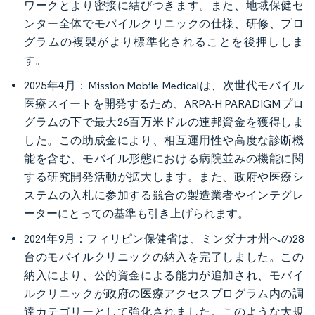
ワークとより密接に結びつきます。また、地域保健セ
ンター全体でモバイルクリニックの仕様、研修、プロ
グラムの複製がより標準化されることを後押ししま
す。
2025年4月：Mission Mobile Medicalは、次世代モバイル
医療スイートを開発するため、ARPA-H PARADIGMプロ
グラムの下で最大26百万米ドルの連邦資金を獲得しま
した。この助成金により、相互運用性や高度な診断機
能を含む、モバイル形態における病院並みの機能に関
する研究開発活動が拡大します。また、政府や医療シ
ステムの入札に参加する競合の製造業者やインテグレ
ーターにとっての基準も引き上げられます。
2024年9月：フィリピン保健省は、ミンダナオ州への28
台のモバイルクリニックの納入を完了しました。この
納入により、公的資金による能力が追加され、モバイ
ルクリニックが政府の医療アクセスプログラム内の調
達カテゴリーとして強化されました。このような大規