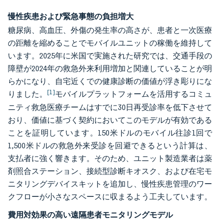
慢性疾患および緊急事態の負担増大
糖尿病、高血圧、外傷の発生率の高さが、患者と一次医療
の距離を縮めることでモバイルユニットの稼働を維持して
います。2025年に米国で実施された研究では、交通手段の
障壁が2024年の救急外来利用増加と関連していることが明
らかになり、自宅近くでの健康診断の価値が浮き彫りにな
[1]
りました。
モバイルプラットフォームを活用するコミュ
ニティ救急医療チームはすでに30日再受診率を低下させて
おり、価値に基づく契約においてこのモデルが有効である
ことを証明しています。150米ドルのモバイル往診1回で
1,500米ドルの救急外来受診を回避できるという計算は、
支払者に強く響きます。そのため、ユニット製造業者は薬
剤照合ステーション、接続型診断キオスク、および在宅モ
ニタリングデバイスキットを追加し、慢性疾患管理のワー
クフローが小さなスペースに収まるよう工夫しています。
費用対効果の高い遠隔患者モニタリングモデル