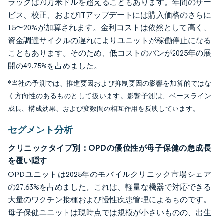
ラックは70万米ドルを超えることもあります。年間のサー
ビス、校正、およびITアップデートには購入価格のさらに
15〜20%が加算されます。金利コストは依然として高く、
資金調達サイクルの遅れによりユニットが稼働停止になる
こともあります。そのため、低コストのバンが2025年の展
開の49.75%を占めました。
*当社の予測では、推進要因および抑制要因の影響を加算的ではな
く方向性のあるものとして扱います。影響予測は、ベースライン
成長、構成効果、および変数間の相互作用を反映しています。
セグメント分析
クリニックタイプ別：OPDの優位性が母子保健の急成長
を覆い隠す
OPDユニットは2025年のモバイルクリニック市場シェア
の27.63%を占めました。これは、軽量な機器で対応できる
大量のワクチン接種および慢性疾患管理によるものです。
母子保健ユニットは現時点では規模が小さいものの、出生