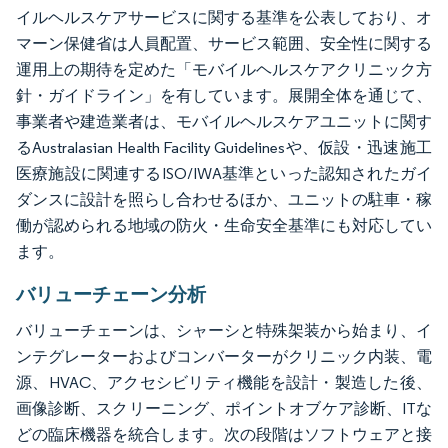
イルヘルスケアサービスに関する基準を公表しており、オ
マーン保健省は人員配置、サービス範囲、安全性に関する
運用上の期待を定めた「モバイルヘルスケアクリニック方
針・ガイドライン」を有しています。展開全体を通じて、
事業者や建造業者は、モバイルヘルスケアユニットに関す
るAustralasian Health Facility Guidelinesや、仮設・迅速施工
医療施設に関連するISO/IWA基準といった認知されたガイ
ダンスに設計を照らし合わせるほか、ユニットの駐車・稼
働が認められる地域の防火・生命安全基準にも対応してい
ます。
バリューチェーン分析
バリューチェーンは、シャーシと特殊架装から始まり、イ
ンテグレーターおよびコンバーターがクリニック内装、電
源、HVAC、アクセシビリティ機能を設計・製造した後、
画像診断、スクリーニング、ポイントオブケア診断、ITな
どの臨床機器を統合します。次の段階はソフトウェアと接