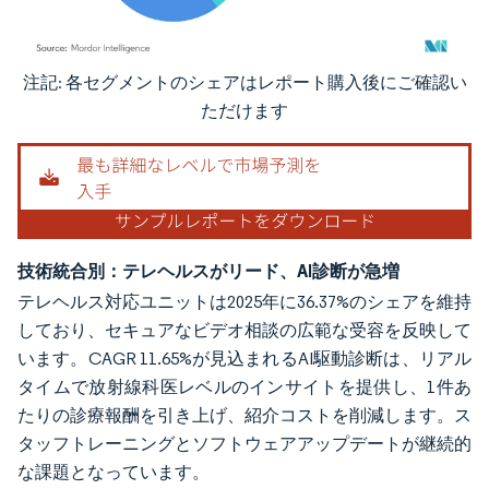
注記: 各セグメントのシェアはレポート購入後にご確認い
画像 © Mordor Intelligence。再利用にはCC BY 4.0の表示が必要です。
ただけます
技術統合別：テレヘルスがリード、AI診断が急増
テレヘルス対応ユニットは2025年に36.37%のシェアを維持
しており、セキュアなビデオ相談の広範な受容を反映して
います。CAGR 11.65%が見込まれるAI駆動診断は、リアル
タイムで放射線科医レベルのインサイトを提供し、1件あ
たりの診療報酬を引き上げ、紹介コストを削減します。ス
タッフトレーニングとソフトウェアアップデートが継続的
な課題となっています。