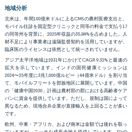
地域分析
北米は、年間100億米ドルに上るCMSの農村医療支出と、
モバイル往診を固定型クリニックと同等の料金で支払う17
の同等州を背景に、2025年収益の35.84%を占めました。人
材不足により事業者は遠隔監督契約を活用していますが、
臨床医のライセンスは依然として統一されていません。
アジア太平洋地域は2031年にかけてCAGR 9.32%と最速の
拡大を示しています。インドの国民健康ミッションは
2024〜25年度に3兆7,000億ルピー（44億米ドル）を割り当
て、モバイルフリートを部族地区に展開しています。中国
の「健康中国2030」計画は農村部の郡における高齢者ケア
バンに資金を提供しています。ただし、規制は国によって
異なるため、現地合弁企業が直接輸入を上回ることが多い
です。
欧州、中東・アフリカ、および南米は金額では後れを取っ
ていますが、ニッチな成長余地を提供しています。EUの