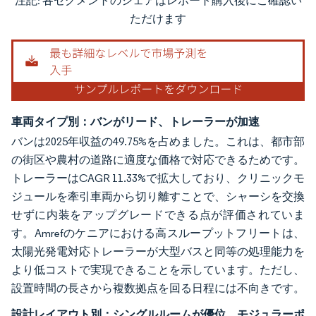
注記: 各セグメントのシェアはレポート購入後にご確認い
画像 © Mordor Intelligence。再利用にはCC BY 4.0の表示が必要です。
ただけます
車両タイプ別：バンがリード、トレーラーが加速
バンは2025年収益の49.75%を占めました。これは、都市部
の街区や農村の道路に適度な価格で対応できるためです。
トレーラーはCAGR 11.33%で拡大しており、クリニックモ
ジュールを牽引車両から切り離すことで、シャーシを交換
せずに内装をアップグレードできる点が評価されていま
す。Amrefのケニアにおける高スループットフリートは、
太陽光発電対応トレーラーが大型バスと同等の処理能力を
より低コストで実現できることを示しています。ただし、
設置時間の長さから複数拠点を回る日程には不向きです。
設計レイアウト別：シングルルームが優位、モジュラーポ