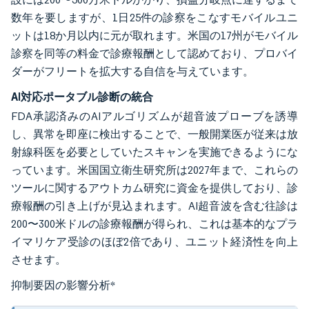
数年を要しますが、1日25件の診察をこなすモバイルユニ
ットは18か月以内に元が取れます。米国の17州がモバイル
診察を同等の料金で診療報酬として認めており、プロバイ
ダーがフリートを拡大する自信を与えています。
AI対応ポータブル診断の統合
FDA承認済みのAIアルゴリズムが超音波プローブを誘導
し、異常を即座に検出することで、一般開業医が従来は放
射線科医を必要としていたスキャンを実施できるようにな
っています。米国国立衛生研究所は2027年まで、これらの
ツールに関するアウトカム研究に資金を提供しており、診
療報酬の引き上げが見込まれます。AI超音波を含む往診は
200〜300米ドルの診療報酬が得られ、これは基本的なプラ
イマリケア受診のほぼ2倍であり、ユニット経済性を向上
させます。
抑制要因の影響分析
*