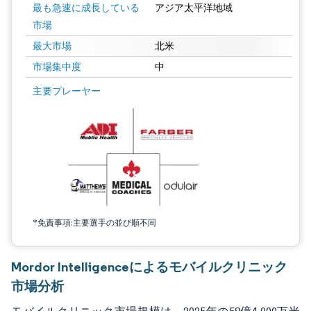
最も急速に成長している
アジア太平洋地域
市場
最大市場
北米
市場集中度
中
画像 © Mordor Intelligence。再利用にはCC BY 4.0の表示が必要です。
主要プレーヤー
*免責事項:主要選手の並び順不同
Mordor Intelligenceによるモバイルクリニック
市場分析