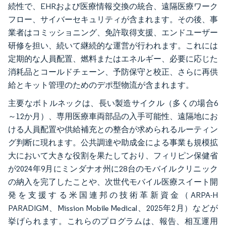
続性で、EHRおよび医療情報交換の統合、遠隔医療ワーク
フロー、サイバーセキュリティが含まれます。その後、事
業者はコミッショニング、免許取得支援、エンドユーザー
研修を担い、続いて継続的な運営が行われます。これには
定期的な人員配置、燃料またはエネルギー、必要に応じた
消耗品とコールドチェーン、予防保守と校正、さらに再供
給とキット管理のためのデポ型物流が含まれます。
主要なボトルネックは、長い製造サイクル（多くの場合6
～12か月）、専用医療車両部品の入手可能性、遠隔地にお
ける人員配置や供給補充との整合が求められるルーティン
グ判断に現れます。公共調達や助成金による事業も規模拡
大において大きな役割を果たしており、フィリピン保健省
が2024年9月にミンダナオ州に28台のモバイルクリニック
の納入を完了したことや、次世代モバイル医療スイート開
発を支援する米国連邦の技術革新資金（ARPA-H
PARADIGM、Mission Mobile Medical、2025年2月）などが
挙げられます。これらのプログラムは、報告、相互運用