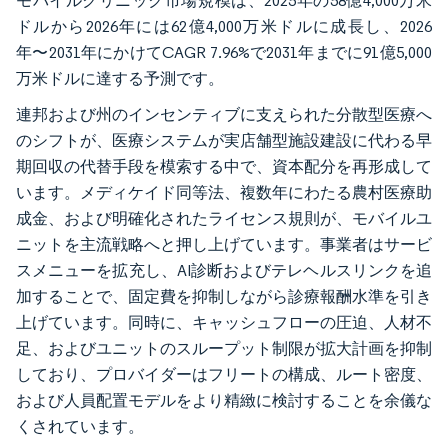
モバイルクリニック市場規模は、2025年の58億4,000万米
ドルから2026年には62億4,000万米ドルに成長し、2026
年〜2031年にかけてCAGR 7.96%で2031年までに91億5,000
万米ドルに達する予測です。
連邦および州のインセンティブに支えられた分散型医療へ
のシフトが、医療システムが実店舗型施設建設に代わる早
期回収の代替手段を模索する中で、資本配分を再形成して
います。メディケイド同等法、複数年にわたる農村医療助
成金、および明確化されたライセンス規則が、モバイルユ
ニットを主流戦略へと押し上げています。事業者はサービ
スメニューを拡充し、AI診断およびテレヘルスリンクを追
加することで、固定費を抑制しながら診療報酬水準を引き
上げています。同時に、キャッシュフローの圧迫、人材不
足、およびユニットのスループット制限が拡大計画を抑制
しており、プロバイダーはフリートの構成、ルート密度、
および人員配置モデルをより精緻に検討することを余儀な
くされています。