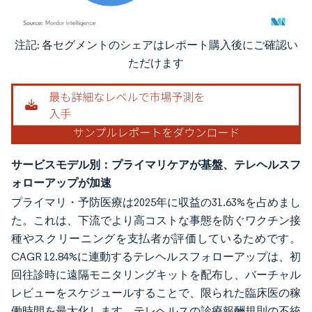
注記: 各セグメントのシェアはレポート購入後にご確認い
画像 © Mordor Intelligence。再利用にはCC BY 4.0の表示が必要です。
ただけます
サービスモデル別：プライマリケアが基盤、テレヘルスフ
ォローアップが加速
プライマリ・予防医療は2025年に収益の31.63%を占めまし
た。これは、下流でより高コストな事態を防ぐワクチン接
種やスクリーニングを支払者が評価しているためです。
CAGR 12.84%に連動するテレヘルスフォローアップは、初
回往診時に遠隔モニタリングキットを配布し、バーチャル
レビューをスケジュールすることで、限られた臨床医の稼
働時間を最大化します。テレヘルスの診療報酬規則の不統