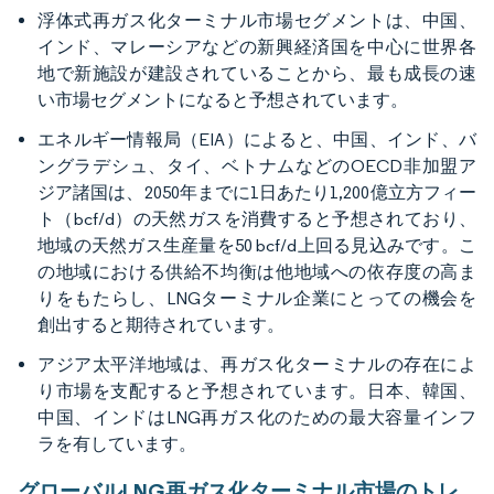
浮体式再ガス化ターミナル市場セグメントは、中国、
インド、マレーシアなどの新興経済国を中心に世界各
地で新施設が建設されていることから、最も成長の速
い市場セグメントになると予想されています。
エネルギー情報局（EIA）によると、中国、インド、バ
ングラデシュ、タイ、ベトナムなどのOECD非加盟ア
ジア諸国は、2050年までに1日あたり1,200億立方フィー
ト（bcf/d）の天然ガスを消費すると予想されており、
地域の天然ガス生産量を50 bcf/d上回る見込みです。こ
の地域における供給不均衡は他地域への依存度の高ま
りをもたらし、LNGターミナル企業にとっての機会を
創出すると期待されています。
アジア太平洋地域は、再ガス化ターミナルの存在によ
り市場を支配すると予想されています。日本、韓国、
中国、インドはLNG再ガス化のための最大容量インフ
ラを有しています。
グローバルLNG再ガス化ターミナル市場のトレ