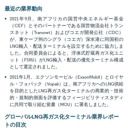
最近の業界動向
2021年9月、南アフリカの国営中央エネルギー基金
（CEF）とそのパートナーである国営物流会社トラン
スネット（Transnet）およびコエガ開発公社（CDC）
が、東ケープ州のングラ（コエガ）深水港に同国初の
LNG輸入・配送ターミナルを設立するために協力しま
した。合同委員会によると、浮体式貯蔵再ガス化ユニ
ット（FSRU）がLNG輸入・配送の優先ターミナル構成
として選定されました。
2021年1月、エクソンモービル（ExxonMobil）とロイヤ
ル・フォパック（Vopak）は、南アフリカへのLNG供給
を目的としたLNG再ガス化ターミナルの商業的・技術
的・規制的側面を評価するフィージビリティスタディ
に共同で取り組む覚書（MOU）に署名しました。
グローバルLNG再ガス化ターミナル業界レポー
トの目次