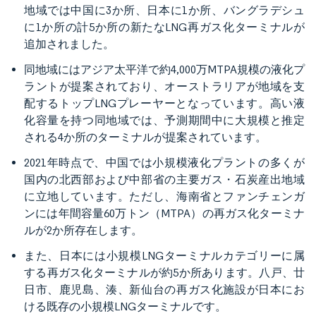
地域では中国に3か所、日本に1か所、バングラデシュ
に1か所の計5か所の新たなLNG再ガス化ターミナルが
追加されました。
同地域にはアジア太平洋で約4,000万MTPA規模の液化プ
ラントが提案されており、オーストラリアが地域を支
配するトップLNGプレーヤーとなっています。高い液
化容量を持つ同地域では、予測期間中に大規模と推定
される4か所のターミナルが提案されています。
2021年時点で、中国では小規模液化プラントの多くが
国内の北西部および中部省の主要ガス・石炭産出地域
に立地しています。ただし、海南省とファンチェンガ
ンには年間容量60万トン（MTPA）の再ガス化ターミナ
ルが2か所存在します。
また、日本には小規模LNGターミナルカテゴリーに属
する再ガス化ターミナルが約5か所あります。八戸、廿
日市、鹿児島、湊、新仙台の再ガス化施設が日本にお
ける既存の小規模LNGターミナルです。