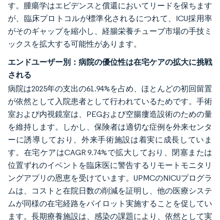
す。腫瘍学はエビデンスと償還においてリードを保ちます
が、臨床プロトコルが標準化されるにつれて、ICU採用率
がそのギャップを縮小し、経腸栄養チューブ市場の手技ミ
ックスを拡大する可能性があります。
エンドユーザー別：病院の優位性は在宅ケアの拡大に挑戦
される
病院は2025年の支出の61.94%を占め、ほとんどの初回留置
が依然として入院患者として行われているためです。手術
室および内視鏡室は、PEGおよび空腸瘻造設術のための量
を維持します。しかし、保険者は適切な症例を外来センタ
ーに誘導しており、外来手術施設は着実に成長していま
す。在宅ケアはCAGR 9.74%で拡大しており、閉塞または
位置ずれのイベントを臨床医に警告するリモートモニタリ
ングアプリの恩恵を受けています。UPMCのNICUプログラ
ムは、コストと在院日数の削減を証明し、他の医療システ
ムが同様の在宅経路をパイロット実施することを促してい
ます。長期療養施設は、感染の課題により、依然として実