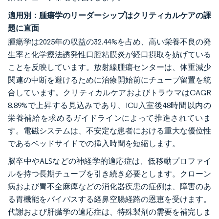
適用別：腫瘍学のリーダーシップはクリティカルケアの課
題に直面
腫瘍学は2025年の収益の32.44%を占め、高い栄養不良の発
生率と化学療法誘発性口腔粘膜炎が経口摂取を妨げている
ことを反映しています。放射線腫瘍センターは、体重減少
関連の中断を避けるために治療開始前にチューブ留置を統
合しています。クリティカルケアおよびトラウマはCAGR
8.89%で上昇する見込みであり、ICU入室後48時間以内の
栄養補給を求めるガイドラインによって推進されていま
す。電磁システムは、不安定な患者における重大な優位性
であるベッドサイドでの挿入時間を短縮します。
脳卒中やALSなどの神経学的適応症は、低移動プロファイ
ルを持つ長期チューブを引き続き必要とします。クローン
病および胃不全麻痺などの消化器疾患の症例は、障害のあ
る胃機能をバイパスする経鼻空腸経路の恩恵を受けます。
代謝および肝臓学の適応症は、特殊製剤の需要を補完しま