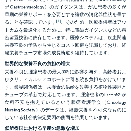
of Gastroenterology）のガイダンスは、がん患者の多くが
早期の栄養サポートを必要とする複数の消化器症状を呈す
[1]
ることを確認しています
。そのため、医療提供者はアウ
トカムを最適化するために、特に電磁ガイダンスなどの精
密留置技術に依存しています。医療システムは、疾患関連
栄養不良の予防から生じるコスト回避を認識しており、経
腸栄養チューブ市場の成長軌道を維持しています。
世界的な栄養不良の負担の増大
栄養不良は腫瘍患者の最大80%に影響を与え、高齢者およ
びクリティカルケアコホートに引き続き負担をかけていま
す。業界関係者は、栄養素の供給を改善する植物性製剤と
チューブの革新で対応しています。腫瘍患者の17〜55%が
食料不安を抱えているという腫瘍看護学会（Oncology
Nursing Society）のデータは、経腸栄養を不可欠なものに
している社会的決定要因の側面を強調しています。
低所得国における早産の急激な増加