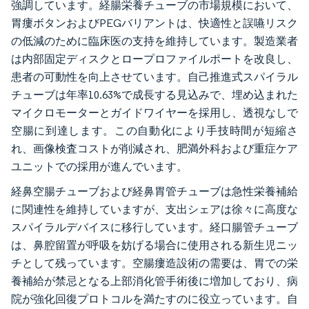
強調しています。経腸栄養チューブの市場規模において、
胃瘻ボタンおよびPEGバリアントは、快適性と誤嚥リスク
の低減のために臨床医の支持を維持しています。製造業者
は内部固定ディスクとロープロファイルポートを改良し、
患者の可動性を向上させています。自己推進式スパイラル
チューブは年率10.63%で成長する見込みで、埋め込まれた
マイクロモーターとガイドワイヤーを採用し、透視なしで
空腸に到達します。この自動化により手技時間が短縮さ
れ、画像検査コストが削減され、肥満外科および重症ケア
ユニットでの採用が進んでいます。
経鼻空腸チューブおよび経鼻胃管チューブは急性栄養補給
に関連性を維持していますが、支出シェアは徐々に高度な
スパイラルデバイスに移行しています。経口腸管チューブ
は、鼻腔留置が呼吸を妨げる場合に使用される新生児ニッ
チとして残っています。空腸瘻造設術の需要は、胃での栄
養補給が禁忌となる上部消化管手術後に増加しており、病
院が強化回復プロトコルを満たすのに役立っています。自