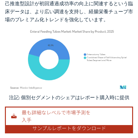
己推進型設計が初回通過成功率の向上に関連するという臨
床データは、より広い調達を支持し、経腸栄養チューブ市
場のプレミアム化トレンドを強化しています。
注記: 個別セグメントのシェアはレポート購入時に提供
画像 © Mordor Intelligence。再利用にはCC BY 4.0の表示が必要です。