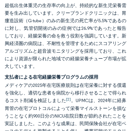
超低出生体重児の生存率の向上が、持続的な新生児栄養需
要を生み出しています。クリーブランドクリニックは、胃
瘻造設術（G-tube）のみの新生児の死亡率が5.5%であるの
に対し、気管切開術のみの症例では26.9%であったと報告
しており、経腸栄養の命を救う役割を強調しています。新
興経済圏の病院は、不耐性を管理するためにスコアリング
アルゴリズムと超音波モニタリングを採用しており、これ
により資源が限られた地域での経腸栄養チューブ市場が拡
大しています。
支払者による在宅経腸栄養プログラムの採用
メディケアの2025年在宅医療規則は在宅栄養に対する償還
を強化し、適切な患者を病院から移行させることで得られ
[2]
るコスト削減を検証しました
。UPMCは、2024年に経鼻
胃管の在宅プロトコルによって栄養マイルストーンを損な
うことなく約900日分のNICU在院日数が節約されたことを
実証しました。このような成果は、民間保険会社が在宅ベ