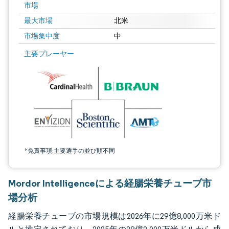
市場
最大市場
北米
市場集中度
中
画像 © Mordor Intelligence。再利用にはCC BY 4.0の表示が必要です。
主要プレーヤー
*免責事項:主要選手の並び順不同
Mordor Intelligenceによる経腸栄養チューブ市
場分析
経腸栄養チューブの市場規模は2026年に29億8,000万米ド