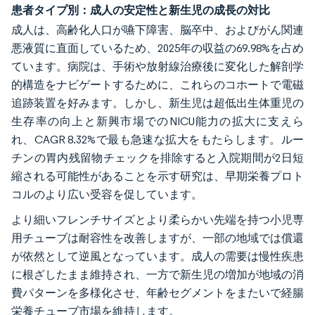
患者タイプ別：成人の安定性と新生児の成長の対比
成人は、高齢化人口が嚥下障害、脳卒中、およびがん関連
悪液質に直面しているため、2025年の収益の69.98%を占め
ています。病院は、手術や放射線治療後に変化した解剖学
的構造をナビゲートするために、これらのコホートで電磁
追跡装置を好みます。しかし、新生児は超低出生体重児の
生存率の向上と新興市場でのNICU能力の拡大に支えら
れ、CAGR 8.32%で最も急速な拡大をもたらします。ルー
チンの胃内残留物チェックを排除すると入院期間が2日短
縮される可能性があることを示す研究は、早期栄養プロト
コルのより広い受容を促しています。
より細いフレンチサイズとより柔らかい先端を持つ小児専
用チューブは耐容性を改善しますが、一部の地域では償還
が依然として逆風となっています。成人の需要は慢性疾患
に根ざしたまま維持され、一方で新生児の増加が地域の消
費パターンを多様化させ、年齢セグメントをまたいで経腸
栄養チューブ市場を維持します。