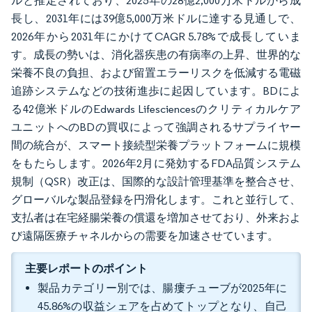
ルと推定されており、2025年の28億2,000万米ドルから成
長し、2031年には39億5,000万米ドルに達する見通しで、
2026年から2031年にかけてCAGR 5.78%で成長していま
す。成長の勢いは、消化器疾患の有病率の上昇、世界的な
栄養不良の負担、および留置エラーリスクを低減する電磁
追跡システムなどの技術進歩に起因しています。BDによ
る42億米ドルのEdwards Lifesciencesのクリティカルケア
ユニットへのBDの買収によって強調されるサプライヤー
間の統合が、スマート接続型栄養プラットフォームに規模
をもたらします。2026年2月に発効するFDA品質システム
規制（QSR）改正は、国際的な設計管理基準を整合させ、
グローバルな製品登録を円滑化します。これと並行して、
支払者は在宅経腸栄養の償還を増加させており、外来およ
び遠隔医療チャネルからの需要を加速させています。
主要レポートのポイント
製品カテゴリー別では、腸瘻チューブが2025年に
45.86%の収益シェアを占めてトップとなり、自己