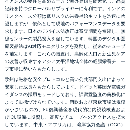
イアンスの要件を高める一方で海外登録を簡素化し、品質
記録を持つグローバルサプライヤーに有利です。インドの
リスクベース分類は低リスクの栄養補給キットを迅速に承
認しますが、依然として現地のパフォーマンスデータを要
求します。日本のデバイス法改正は審査期間を短縮し、無
線センサーの製品投入を促しています。韓国のデジタル医
療製品法はAI対応モニタリングを奨励し、従来のチューブ
を補完します。これらの措置は、高齢化人口と新生児ケア
の改善が収束するアジア太平洋地域全体の経腸栄養チュー
ブ市場に勢いをもたらします。
欧州は厳格な安全プロトコルと高い公共部門支出によって
安定した成長をもたらしています。ドイツと英国が電磁ガ
イダンスの採用をリードしており、誤留置監査の義務化に
よって動機づけられています。南欧および東欧市場は規模
が小さいものの、EU復興基金を現代的な内視鏡検査およ
びICU設備に投資し、高度なチューブへのアクセスを拡大
しています。中東・アフリカは、湾岸協力会議（GCC）