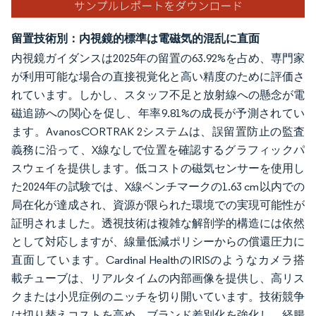
留置技術別：内視鏡的標準は電磁気的混乱に直面
内視鏡ガイダンスは2025年の留置の63.92%を占め、専門家
が利用可能な場合の直接視覚化と高い精度のために評価さ
れています。しかし、スタッフ不足と放射線への懸念が電
磁追跡への関心を促し、年率9.81%の成長が予測されてい
ます。AvanosCORTRAK 2システムは、誤留置防止の監査
義務に沿って、X線なしで位置を確認するグラフィックパ
スウェイを提供します。低コストの磁気センサーを使用し
た2024年の試験では、X線ベンチマークの1.63 cm以内での
局在化が達成され、資源が限られた環境での実現可能性が
証明されました。透視技術は複雑な解剖学的構造には依然
として対応しますが、線量低減ポリシーからの償還圧力に
直面しています。Cardinal HealthのIRISのようなカメラ搭
載チューブは、リアルタイムの内部画像を提供し、高リス
クまたは小児症例のニッチを切り開いています。技術競争
は切り替えコストを高め、ブランド差別化を強化し、経腸