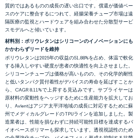
質的ではあるものの成長の遅い出口です。償還が価値ベー
スのケアに整合するにつれて、経腸栄養チューブ市場は遠
隔医療の監視とハードウェアを組み合わせた分散型サービ
スモデルへと傾いています。
材料別：ポリウレタンはシリコーンのイノベーションにも
かかわらずリードを維持
ポリウレタンは2025年の収益の51.88%を占め、体温で軟化
する挿入しやすい硬度が患者の快適性を向上させました。
シリコーンチューブは価格が高いものの、その化学的耐性
と低いタンパク質付着性がデバイスの寿命を延ばすことか
ら、CAGR 8.11%で上昇する見込みです。サプライヤーは
原材料の変動性をヘッジするために生産能力を拡大してお
り、Avientはアジア太平洋地域の成長に対応するために蘇
州でメディカルグレードのTPUラインを追加しました。製
造業者は、性能を損なわずに持続可能性目標を達成するバ
イオベースポリマーも探求しています。透視視認性のため
の金属強化チップや、バイオフィルム形成を抑制する抗菌