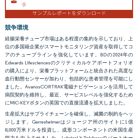
競争環境
経腸栄養チューブ市場はある程度の集約を示しており、上
位の多国籍企業がスマートモニタリング資産を取得してコ
アのチューブラインを強化しています。BDの2024年の
Edwards Lifesciencesのクリティカルケアポートフォリオ
の購入により、栄養プラットフォームと統合された高度な
血行動態センサーが加わり、包括的な患者管理を可能にし
ました。AvanosCORTRAK電磁ナビゲーションを活用して
病院契約を維持し、最近、サービスレベルを強化するため
にMIC-KEYボタンの英国での直接流通を拡大しました。
生産拡大はサプライチェーンを確保し、滅菌の制約をヘッ
ジします。Gerresheimerはジョージア州のサイトに1億
8,000万米ドルを投資し、成形コンポーネントの米国生産
能力を向上させました。LubrizolとPolyhoseのパートナー