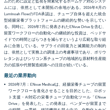
ムのために設定と監視を簡素化するホームケア対応システ
ムには、依然として未開拓の余地がある。2026年4月の
Luminoah FlowのFDA承認は、チューブ自体を超えた統合
型経腸栄養プラットフォームの継続的な勢いを示してい
る。同時に、2026年7月に発表されたENvue Driveを含む、
留置ワークフローの自動化への継続的な投資は、ベッドサ
イドでの時間とばらつきを減らすというより広範な取り組
みに合致している。サプライの回復力と滅菌能力の制約
は、依然として実務上の調達上の考慮事項であり、ポリウ
レタンおよびシリコン系チューブの地域的な原材料生産能
力の拡張や代替製造経路への注目が続いている。
最近の業界動向
2026年7月：ENvue Medicalは、経腸栄養チューブの留置
ワークフローを進化させることを目的とした、ロボッ
ト支援・AI対応の栄養チューブ自動化ツール「ENvue
Drive」を発表した。この発表は、ベンダーが留置まで
の時間、一貫性、確認機能を競う中で、自動化とナビ