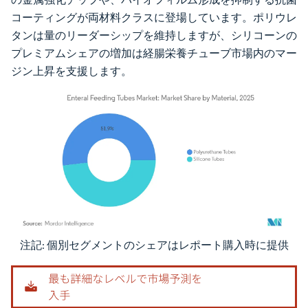
コーティングが両材料クラスに登場しています。ポリウレ
タンは量のリーダーシップを維持しますが、シリコーンの
プレミアムシェアの増加は経腸栄養チューブ市場内のマー
ジン上昇を支援します。
注記: 個別セグメントのシェアはレポート購入時に提供
画像 © Mordor Intelligence。再利用にはCC BY 4.0の表示が必要です。