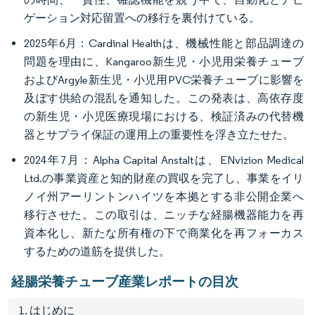
ゲーション対応留置への移行を裏付けている。
2025年6月：Cardinal Healthは、機械性能と部品調達の
問題を理由に、Kangaroo新生児・小児用栄養チューブ
およびArgyle新生児・小児用PVC栄養チューブに影響を
及ぼす供給の混乱を通知した。この発表は、高依存度
の新生児・小児医療現場における、検証済みの代替機
器とサプライ保証の運用上の重要性を浮き立たせた。
2024年7月：Alpha Capital Anstaltは、ENvizion Medical
Ltd.の事業資産と知的財産の買収を完了し、事業をイリ
ノイ州アーリントンハイツを本拠とする非公開企業へ
移行させた。この取引は、ニッチな経腸機器能力を再
資本化し、新たな所有権の下で商業化を再フォーカス
するための道筋を提供した。
経腸栄養チューブ産業レポートの目次
1. はじめに