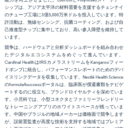
シップは、アジア太平洋の材料需要を支援するチェンナイ
のチューブ工場に3億5,000万米ドルを投入しています。特
許活動は、無線センシング、抗菌コーティング、および自
己推進型チップに集中しており、高い参入障壁を維持して
います。
競争は、ハードウェアと分析ダッシュボードを組み合わせ
たデジタルエコシステムをめぐって進んでいます。
Cardinal HealthはIRISカメラストリームをKangarooフィー
ドポンプに統合し、パフォーマンスレポートのためのデバ
イスリンクデータを収集しています。Nestlé Health Science
のformula4successポータルは、臨床医が償還書類をナビゲ
ートするのに役立ち、ブランドロイヤルティを深めていま
す。小児科では、小型コネクタとファミリーフレンドリー
なトレーニングアプリのホワイトスペースが残っていま
す。中国やブラジルの地域メーカーは価格面で競争します
が、誤留置監査が高度な技術を支持する地域ではプレミア