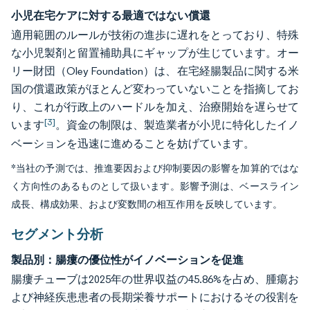
小児在宅ケアに対する最適ではない償還
適用範囲のルールが技術の進歩に遅れをとっており、特殊
な小児製剤と留置補助具にギャップが生じています。オー
リー財団（Oley Foundation）は、在宅経腸製品に関する米
国の償還政策がほとんど変わっていないことを指摘してお
り、これが行政上のハードルを加え、治療開始を遅らせて
[3]
います
。資金の制限は、製造業者が小児に特化したイノ
ベーションを迅速に進めることを妨げています。
*当社の予測では、推進要因および抑制要因の影響を加算的ではな
く方向性のあるものとして扱います。影響予測は、ベースライン
成長、構成効果、および変数間の相互作用を反映しています。
セグメント分析
製品別：腸瘻の優位性がイノベーションを促進
腸瘻チューブは2025年の世界収益の45.86%を占め、腫瘍お
よび神経疾患患者の長期栄養サポートにおけるその役割を