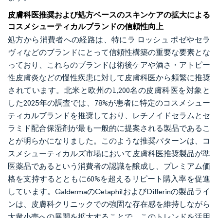
皮膚科医推奨および処方ベースのスキンケアの拡大による
コスメシューティカルブランドの信頼性向上
処方から消費者への経路は、特にラ ロッシュ ポゼやセラ
ヴィなどのブランドにとって信頼性構築の重要な要素とな
っており、これらのブランドは術後ケアや酒さ・アトピー
性皮膚炎などの慢性疾患に対して皮膚科医から頻繁に推奨
されています。北米と欧州の1,200名の皮膚科医を対象と
した2025年の調査では、78%が患者に特定のコスメシュー
ティカルブランドを推奨しており、レチノイドセラムとセ
ラミド配合保湿剤が最も一般的に提案される製品であるこ
とが明らかになりました。このような推奨パターンは、コ
スメシューティカルズ市場において皮膚科医推奨製品が準
医薬品であるという消費者の認識を醸成し、プレミアム価
格を支持するとともに60%を超えるリピート購入率を促進
しています。GaldermaのCetaphilおよびDifferinの製品ライ
ンは、皮膚科クリニックでの強固な存在感を維持しながら
大衆小売への展開を拡大することで、このトレンドを活用