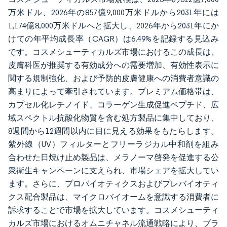
万米ドル、2026年の857億9,000万米ドルから2031年には
1,174億8,000万米ドルへと拡大し、2026年から2031年にか
けての年平均成長率（CAGR）は6.49%を記録する見込み
です。コスメシューティカルズ市場におけるこの成長は、
皮膚科医が推奨する有効成分への需要増加、有効性表示に
関する規制強化、および予防的皮膚健康への消費者意識の
高まりによって牽引されています。プレミアム価格帯は、
カプセル化レチノイド、コラーゲン生成促進ペプチド、広
域スペクトル抗酸化物質を含む処方製品に集中しており、
8週間から12週間以内に目に見える効果をもたらします。
紫外線（UV）フィルターとフリーラジカル中和剤を組み
合わせた日焼け止め製品は、メラノーマ啓発を促進する公
衆衛生キャンペーンに支えられ、市場シェアを拡大してい
ます。さらに、プロバイオティクスおよびプレバイオティ
クス配合製品は、マイクロバイオームを意識する消費者に
訴求することで市場を拡大しています。コスメシューティ
カルズ市場におけるオムニチャネル流通戦略により、ブラ