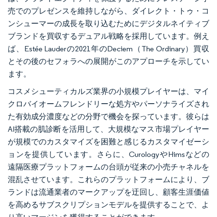
売でのプレゼンスを維持しながら、ダイレクト・トゥ・コ
ンシューマーの成長を取り込むためにデジタルネイティブ
ブランドを買収するデュアル戦略を採用しています。例え
ば、Estée Lauderの2021年のDeciem（The Ordinary）買収
とその後のセフォラへの展開がこのアプローチを示してい
ます。
コスメシューティカルズ業界の小規模プレイヤーは、マイ
クロバイオームフレンドリーな処方やパーソナライズされ
た有効成分濃度などの分野で機会を探っています。彼らは
AI搭載の肌診断を活用して、大規模なマス市場プレイヤー
が規模でのカスタマイズを困難と感じるカスタマイゼーシ
ョンを提供しています。さらに、CurologyやHimsなどの
遠隔医療プラットフォームの台頭が従来の小売チャネルを
混乱させています。これらのプラットフォームにより、ブ
ランドは流通業者のマークアップを迂回し、顧客生涯価値
を高めるサブスクリプションモデルを提供することで、よ