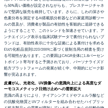
ら50%高い価格が設定されながらも、プレステージチャネ
ルで堅調な販売を維持しています。さらに、しわの深さや
色素分布を測定するAI搭載肌分析器などの家庭用診断ツー
ルの普及が、消費者が製品の有効性を客観的に追跡できる
ようにすることで、このトレンドを加速させています。ア
ンチエイジング表示を臨床試験データで裏付けられないブ
ランドは、有効性表示に十分な証拠による裏付けを求める
EUの化粧品規則1223/2009に基づく規制当局の精査を受け
る可能性があります。この要因はCAGR全体に1.8パーセン
トポイント寄与すると予測されており、パーソナライズド
処方プラットフォームの発展が続く中、中期的にピーク影
響が見込まれます。
皮膚がん、光老化、UV損傷への意識向上による高度なダ
ーモコスメティック日焼け止めへの需要拡大
意識の高まりにより、ナイアシンアミドやフェルラ酸など
の抗酸化物質とUVフィルターを組み合わせたハイブリッ
ド処方製品への需要が増加しています。これらの抗酸化物