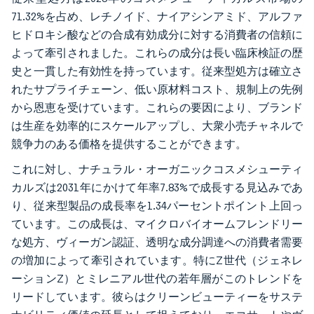
71.32%を占め、レチノイド、ナイアシンアミド、アルファ
ヒドロキシ酸などの合成有効成分に対する消費者の信頼に
よって牽引されました。これらの成分は長い臨床検証の歴
史と一貫した有効性を持っています。従来型処方は確立さ
れたサプライチェーン、低い原材料コスト、規制上の先例
から恩恵を受けています。これらの要因により、ブランド
は生産を効率的にスケールアップし、大衆小売チャネルで
競争力のある価格を提供することができます。
これに対し、ナチュラル・オーガニックコスメシューティ
カルズは2031年にかけて年率7.83%で成長する見込みであ
り、従来型製品の成長率を1.34パーセントポイント上回っ
ています。この成長は、マイクロバイオームフレンドリー
な処方、ヴィーガン認証、透明な成分調達への消費者需要
の増加によって牽引されています。特にZ世代（ジェネレ
ーションZ）とミレニアル世代の若年層がこのトレンドを
リードしています。彼らはクリーンビューティーをサステ