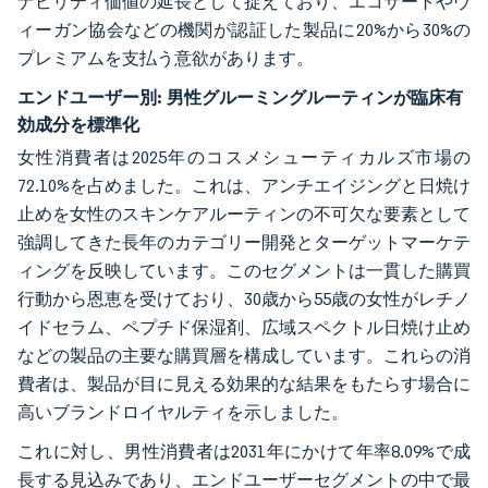
ナビリティ価値の延長として捉えており、エコサートやヴ
ィーガン協会などの機関が認証した製品に20%から30%の
プレミアムを支払う意欲があります。
エンドユーザー別:
男性グルーミングルーティンが臨床有
効成分を標準化
女性消費者は2025年のコスメシューティカルズ市場の
72.10%を占めました。これは、アンチエイジングと日焼け
止めを女性のスキンケアルーティンの不可欠な要素として
強調してきた長年のカテゴリー開発とターゲットマーケテ
ィングを反映しています。このセグメントは一貫した購買
行動から恩恵を受けており、30歳から55歳の女性がレチノ
イドセラム、ペプチド保湿剤、広域スペクトル日焼け止め
などの製品の主要な購買層を構成しています。これらの消
費者は、製品が目に見える効果的な結果をもたらす場合に
高いブランドロイヤルティを示しました。
これに対し、男性消費者は2031年にかけて年率8.09%で成
長する見込みであり、エンドユーザーセグメントの中で最