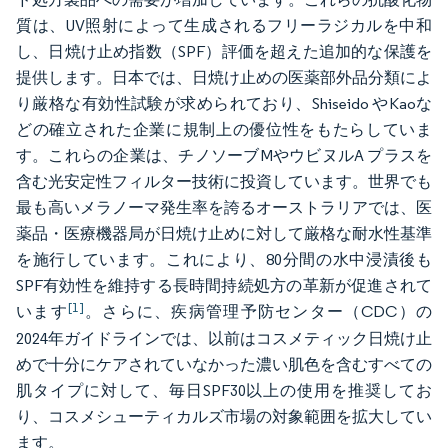
質は、UV照射によって生成されるフリーラジカルを中和
し、日焼け止め指数（SPF）評価を超えた追加的な保護を
提供します。日本では、日焼け止めの医薬部外品分類によ
り厳格な有効性試験が求められており、Shiseido やKaoな
どの確立された企業に規制上の優位性をもたらしていま
す。これらの企業は、チノソーブMやウビヌルA プラスを
含む光安定性フィルター技術に投資しています。世界でも
最も高いメラノーマ発生率を誇るオーストラリアでは、医
薬品・医療機器局が日焼け止めに対して厳格な耐水性基準
を施行しています。これにより、80分間の水中浸漬後も
SPF有効性を維持する長時間持続処方の革新が促進されて
[1]
います
。さらに、疾病管理予防センター（CDC）の
2024年ガイドラインでは、以前はコスメティック日焼け止
めで十分にケアされていなかった濃い肌色を含むすべての
肌タイプに対して、毎日SPF30以上の使用を推奨してお
り、コスメシューティカルズ市場の対象範囲を拡大してい
ます。