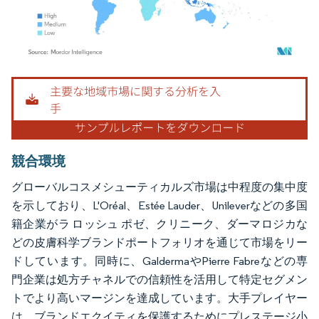
画像 © Mordor Intelligence。再利用にはCC BY 4.0の表示が必要です。
競合環境
グローバルコスメシューティカルズ市場は中程度の集中度
を示しており、L'Oréal、Estée Lauder、Unileverなどの多国
籍企業がラ ロッシュ ポゼ、クリニーク、ダーマロジカな
どの皮膚科学ブランドポートフォリオを通じて市場をリー
ドしています。同時に、GaldermaやPierre Fabreなどの専
門企業は処方チャネルでの信頼性を活用して特定セグメン
トでより高いマージンを達成しています。大手プレイヤー
は、ブランドエクイティを保護するためにプレステージ小