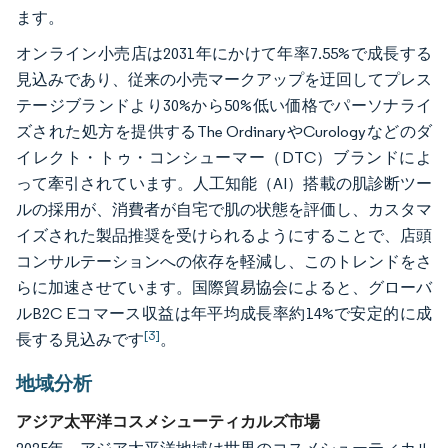
ます。
オンライン小売店は2031年にかけて年率7.55%で成長する
見込みであり、従来の小売マークアップを迂回してプレス
テージブランドより30%から50%低い価格でパーソナライ
ズされた処方を提供するThe OrdinaryやCurologyなどのダ
イレクト・トゥ・コンシューマー（DTC）ブランドによ
って牽引されています。人工知能（AI）搭載の肌診断ツー
ルの採用が、消費者が自宅で肌の状態を評価し、カスタマ
イズされた製品推奨を受けられるようにすることで、店頭
コンサルテーションへの依存を軽減し、このトレンドをさ
らに加速させています。国際貿易協会によると、グローバ
ルB2C Eコマース収益は年平均成長率約14%で安定的に成
[3]
長する見込みです
。
地域分析
アジア太平洋コスメシューティカルズ市場