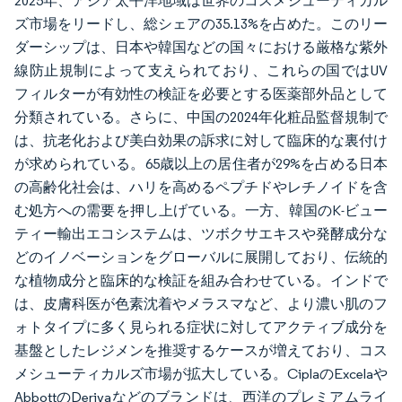
2025年、アジア太平洋地域は世界のコスメシューティカル
ズ市場をリードし、総シェアの35.13%を占めた。このリー
ダーシップは、日本や韓国などの国々における厳格な紫外
線防止規制によって支えられており、これらの国ではUV
フィルターが有効性の検証を必要とする医薬部外品として
分類されている。さらに、中国の2024年化粧品監督規制で
は、抗老化および美白効果の訴求に対して臨床的な裏付け
が求められている。65歳以上の居住者が29%を占める日本
の高齢化社会は、ハリを高めるペプチドやレチノイドを含
む処方への需要を押し上げている。一方、韓国のK-ビュー
ティー輸出エコシステムは、ツボクサエキスや発酵成分な
どのイノベーションをグローバルに展開しており、伝統的
な植物成分と臨床的な検証を組み合わせている。インドで
は、皮膚科医が色素沈着やメラスマなど、より濃い肌のフ
ォトタイプに多く見られる症状に対してアクティブ成分を
基盤としたレジメンを推奨するケースが増えており、コス
メシューティカルズ市場が拡大している。CiplaのExcelaや
AbbottのDerivaなどのブランドは、西洋のプレミアムライ