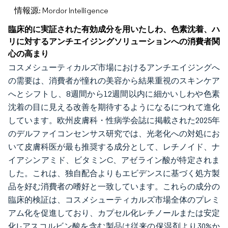
情報源: Mordor Intelligence
臨床的に実証された有効成分を用いたしわ、色素沈着、ハ
リに対するアンチエイジングソリューションへの消費者関
心の高まり
コスメシューティカルズ市場におけるアンチエイジングへ
の需要は、消費者が憧れの美容から結果重視のスキンケア
へとシフトし、8週間から12週間以内に細かいしわや色素
沈着の目に見える改善を期待するようになるにつれて進化
しています。欧州皮膚科・性病学会誌に掲載された2025年
のデルファイコンセンサス研究では、光老化への対処にお
いて皮膚科医が最も推奨する成分として、レチノイド、ナ
イアシンアミド、ビタミンC、アゼライン酸が特定されま
した。これは、独自配合よりもエビデンスに基づく処方製
品を好む消費者の嗜好と一致しています。これらの成分の
臨床的検証は、コスメシューティカルズ市場全体のプレミ
アム化を促進しており、カプセル化レチノールまたは安定
化L-アスコルビン酸を含む製品は従来の保湿剤より30%か