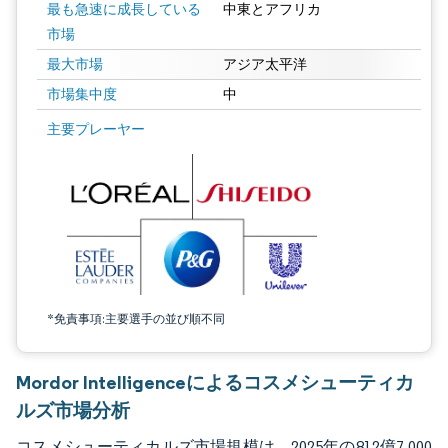
最も急速に成長している
中東とアフリカ
市場
最大市場
アジア太平洋
市場集中度
中
画像 © Mordor Intelligence。再利用にはCC BY 4.0の表示が必要です。
主要プレーヤー
*免責事項:主要選手の並び順不同
Mordor Intelligenceによるコスメシューティカ
ルズ市場分析
コスメシューティカルズ市場規模は、2025年の812億7,000