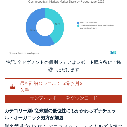
注記: 全セグメントの個別シェアはレポート購入後にご確
画像 © Mordor Intelligence。再利用にはCC BY 4.0の表示が必要です。
認いただけます
カテゴリー別:
従来型の優位性にもかかわらずナチュラ
ル・オーガニック処方が加速
従来型処方は2025年のコスメシューティカルズ市場の