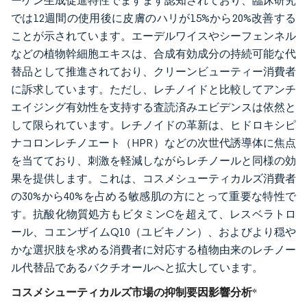
ーゲン生成促進特性でますます認知されており、臨床研究
では12週間の使用後に皮膚のハリが15%から20%改善する
ことが示されています。エーデルワイスやシーフェンネル
などの植物幹細胞エキスは、合成有効成分の持続可能な代
替品として推進されており、クリーンビューティー消費者
に訴求しています。ただし、レチノイドと比較してアンチ
エイジング有効性を支持する査読済みエビデンスは依然と
して限られています。レチノイドの革新は、ヒドロキシピ
ナコロンレチノエート（HPR）などの次世代誘導体に焦点
を当てており、刺激を軽減しながらレチノールと同様の効
果を提供します。これは、コスメシューティカルズ消費者
の30%から40%を占める敏感肌の方にとって重要な特性で
す。抗酸化物質処方もビタミンCを超えて、レスベラトロ
ール、コエンザイムQ10（ユビキノン）、およびより穏や
かな選択肢を求める消費者に対応する植物由来のレチノー
ル代替品であるバクチオールへと拡大しています。
コスメシューティカルズ市場の抑制要因影響分析
*