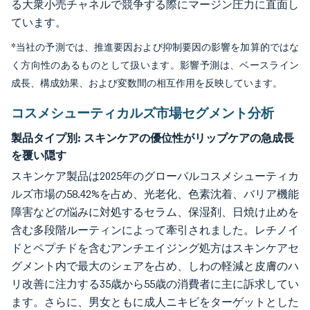
る大衆小売チャネルで競争する際にマージン圧力に直面し
ています。
*当社の予測では、推進要因および抑制要因の影響を加算的ではな
く方向性のあるものとして扱います。影響予測は、ベースライン
成長、構成効果、および変数間の相互作用を反映しています。
コスメシューティカルズ市場セグメント分析
製品タイプ別:
スキンケアの優位性がリップケアの急成長
を覆い隠す
スキンケア製品は2025年のグローバルコスメシューティカ
ルズ市場の58.42%を占め、光老化、色素沈着、バリア機能
障害などの悩みに対処するセラム、保湿剤、日焼け止めを
含む多段階ルーティンによって牽引されました。レチノイ
ドとペプチドを含むアンチエイジング処方はスキンケアセ
グメント内で最大のシェアを占め、しわの軽減と皮膚のハ
リ改善に注力する35歳から55歳の消費者に主に訴求してい
ます。さらに、男女ともに成人ニキビをターゲットとした