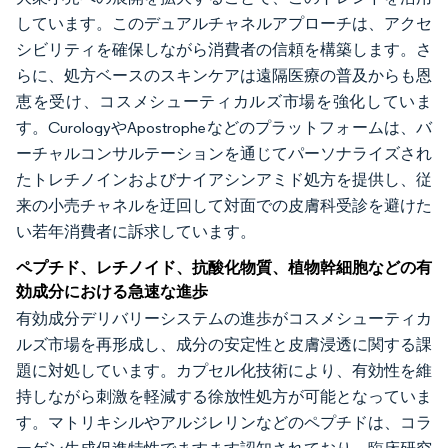
しています。このデュアルチャネルアプローチは、アクセ
シビリティを確保しながら消費者の信頼を構築します。さ
らに、処方ベースのスキンケアは遠隔医療の普及からも恩
恵を受け、コスメシューティカルズ市場を強化していま
す。CurologyやApostropheなどのプラットフォームは、バ
ーチャルコンサルテーションを通じてパーソナライズされ
たトレチノインおよびナイアシンアミド処方を提供し、従
来の小売チャネルを迂回して対面での皮膚科受診を避けた
い若年消費者に訴求しています。
ペプチド、レチノイド、抗酸化物質、植物幹細胞などの有
効成分における急速な進歩
有効成分デリバリーシステムの進歩がコスメシューティカ
ルズ市場を再形成し、成分の安定性と皮膚浸透に関する課
題に対処しています。カプセル化技術により、有効性を維
持しながら刺激を軽減する徐放性処方が可能となっていま
す。マトリキシルやアルジレリンなどのペプチドは、コラ