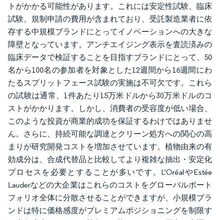
トがかかる可能性があります。これには安定性試験、臨床
試験、規制申請の費用が含まれており、受託製造業者に依
存する中規模ブランドにとってイノベーションへの大きな
障壁となっています。アンチエイジング表示を査読済みの
臨床データで検証することを目指すブランドにとって、50
名から100名の参加者を対象とした12週間から16週間にわ
たるスプリットフェース試験の実施は不可欠です。これら
の試験は通常、1件あたり15万米ドルから30万米ドルのコ
ストがかかります。しかし、消費者の受容度が低い場合、
このような投資が商業的成功を保証するわけではありませ
ん。さらに、持続可能な調達とクリーン処方への関心の高
まりが研究開発コストを増加させています。植物由来の有
効成分は、合成代替品と比較してより複雑な抽出・安定化
プロセスを必要とすることが多いです。L'OréalやEstée
Lauderなどの大企業はこれらのコストをグローバルポート
フォリオ全体に分散させることができますが、小規模ブラ
ンドは特に価格感度がプレミアムポジショニングを制限す