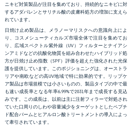
ニキビ対策製品が注目を集めており、持続的なニキビに対
するアダパレンとサリチル酸の皮膚科処方の増加に支えら
れています。
日焼け止め製品は、メラノーマリスクへの意識向上によ
り、コスメシューティカルズ市場全体で注目を集めてお
り、広域スペクトル紫外線（UV）フィルターとナイアシ
ンアミドなどの抗酸化物質を組み合わせたハイブリッド処
方が日焼け止め指数（SPF）評価を超えた強化された光保
護を提供しています。このポジショニングは、オーストラ
リアや南欧などの高UV地域で特に効果的です。リップケ
ア製品は市場規模では小さいものの、製品タイプの中で最
も速い成長率となる年率6.99%で2031年まで成長する見込
みです。この成長は、以前は主に注射フィラーで対処され
ていた口周りのしわや容量減少をターゲットとしたペプチ
ド配合バームとヒアルロン酸トリートメントの導入によっ
て牽引されています。