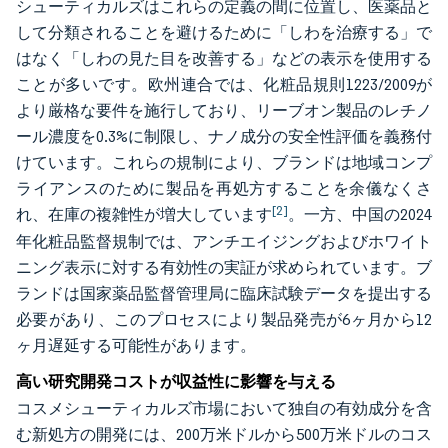
シューティカルズはこれらの定義の間に位置し、医薬品と
して分類されることを避けるために「しわを治療する」で
はなく「しわの見た目を改善する」などの表示を使用する
ことが多いです。欧州連合では、化粧品規則1223/2009が
より厳格な要件を施行しており、リーブオン製品のレチノ
ール濃度を0.3%に制限し、ナノ成分の安全性評価を義務付
けています。これらの規制により、ブランドは地域コンプ
ライアンスのために製品を再処方することを余儀なくさ
[2]
れ、在庫の複雑性が増大しています
。一方、中国の2024
年化粧品監督規制では、アンチエイジングおよびホワイト
ニング表示に対する有効性の実証が求められています。ブ
ランドは国家薬品監督管理局に臨床試験データを提出する
必要があり、このプロセスにより製品発売が6ヶ月から12
ヶ月遅延する可能性があります。
高い研究開発コストが収益性に影響を与える
コスメシューティカルズ市場において独自の有効成分を含
む新処方の開発には、200万米ドルから500万米ドルのコス