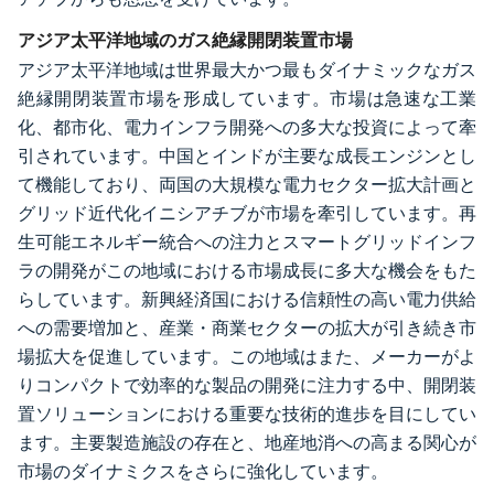
アジア太平洋地域のガス絶縁開閉装置市場
アジア太平洋地域は世界最大かつ最もダイナミックなガス
絶縁開閉装置市場を形成しています。市場は急速な工業
化、都市化、電力インフラ開発への多大な投資によって牽
引されています。中国とインドが主要な成長エンジンとし
て機能しており、両国の大規模な電力セクター拡大計画と
グリッド近代化イニシアチブが市場を牽引しています。再
生可能エネルギー統合への注力とスマートグリッドインフ
ラの開発がこの地域における市場成長に多大な機会をもた
らしています。新興経済国における信頼性の高い電力供給
への需要増加と、産業・商業セクターの拡大が引き続き市
場拡大を促進しています。この地域はまた、メーカーがよ
りコンパクトで効率的な製品の開発に注力する中、開閉装
置ソリューションにおける重要な技術的進歩を目にしてい
ます。主要製造施設の存在と、地産地消への高まる関心が
市場のダイナミクスをさらに強化しています。