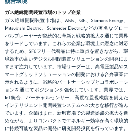
競合環境
ガス絶縁開閉装置市場のトップ企業
ガス絶縁開閉装置市場は、ABB、GE、Siemens Energy、
Mitsubishi Electric、Schneider Electricなどの著名なグロー
バルプレーヤーが継続的な革新と戦略的拡大を通じて業界
をリードしています。これらの企業は環境上の懸念に対応
するため、SF6フリー代替品に特に重点を置きながら、環
境効率の高いデジタル開閉装置ソリューションの開発にま
すます注力しています。市場リーダーは、高電圧製品やス
マートグリッドソリューションの開発における合弁事業に
示されるように、戦略的パートナーシップとコラボレーシ
ョンを通じてポジションを強化しています。業界では、
IoT統合、バーチャルセンサー、高度な監視機能を備えた
インテリジェント開閉装置システムへの大きな移行が進ん
でいます。企業はまた、新興市場での製造拠点の拡大を進
めながら、よりコンパクトでエネルギー効率が高く環境的
に持続可能な製品の開発に研究開発投資を行っています。