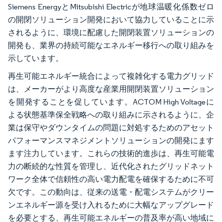
Siemens EnergyとMitsubishi Electricが地球温暖化係数ゼロ
の開閉ソリューション開発において協力していることに示
されるように、環境に配慮した開閉装置ソリューションの
開発も、業界の持続可能なエネルギー移行への取り組みを
示しています。
再生可能エネルギー統合によって複雑化する電力グリッド
は、メーカーがより高度な産業用開閉装置ソリューション
を開発することを促しています。ACTOM High Voltageに
よる状態基準保全戦略への取り組みに示されるように、企
業は保守やダウンタイムの問題に対処するためのアセット
パフォーマンスマネジメントソリューションの開発にます
ます注力しています。これらの技術的進歩は、再生可能電
力の断続的な性質を管理し、近代化されたグリッドネット
ワーク全体で信頼性の高い電力配電を確保するために不可
欠です。この動向は、従来の送電・配電システムがクリー
ンエネルギー源を受け入れるために大幅なアップグレード
を必要とする、再生可能エネルギーの普及率が高い地域に