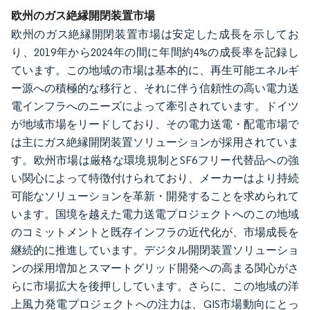
画像 © Mordor Intelligence。再利用にはCC BY 4.0の表示が必要です。
欧州のガス絶縁開閉装置市場
欧州のガス絶縁開閉装置市場は安定した成長を示してお
り、2019年から2024年の間に年間約4%の成長率を記録し
ています。この地域の市場は基本的に、再生可能エネルギ
ー源への積極的な移行と、それに伴う信頼性の高い電力送
電インフラへのニーズによって牽引されています。ドイツ
が地域市場をリードしており、その電力送電・配電市場で
は主にガス絶縁開閉装置ソリューションが採用されていま
す。欧州市場は厳格な環境規制とSF6フリー代替品への強
い関心によって特徴付けられており、メーカーはより持続
可能なソリューションを革新・開発することを求められて
います。国境を越えた電力送電プロジェクトへのこの地域
のコミットメントと既存インフラの近代化が、市場成長を
継続的に推進しています。デジタル開閉装置ソリューショ
ンの採用増加とスマートグリッド開発への高まる関心がさ
らに市場拡大を後押ししています。さらに、この地域の洋
上風力発電プロジェクトへの注力は、GIS市場動向にとっ