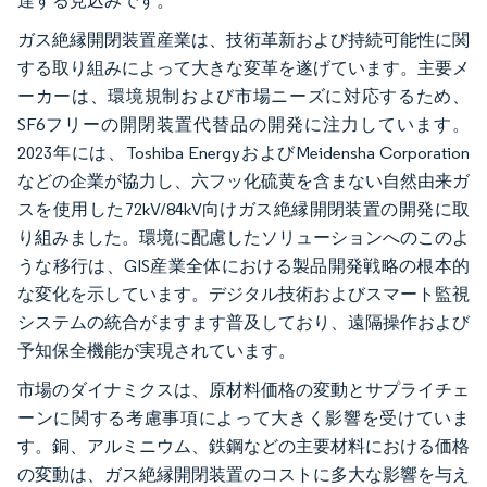
達する見込みです。
ガス絶縁開閉装置産業は、技術革新および持続可能性に関
する取り組みによって大きな変革を遂げています。主要メ
ーカーは、環境規制および市場ニーズに対応するため、
SF6フリーの開閉装置代替品の開発に注力しています。
2023年には、Toshiba EnergyおよびMeidensha Corporation
などの企業が協力し、六フッ化硫黄を含まない自然由来ガ
スを使用した72kV/84kV向けガス絶縁開閉装置の開発に取
り組みました。環境に配慮したソリューションへのこのよ
うな移行は、GIS産業全体における製品開発戦略の根本的
な変化を示しています。デジタル技術およびスマート監視
システムの統合がますます普及しており、遠隔操作および
予知保全機能が実現されています。
市場のダイナミクスは、原材料価格の変動とサプライチェ
ーンに関する考慮事項によって大きく影響を受けていま
す。銅、アルミニウム、鉄鋼などの主要材料における価格
の変動は、ガス絶縁開閉装置のコストに多大な影響を与え