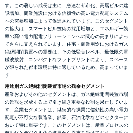
す。この著しい成長は主に、急速な都市化、高層ビルの建
設増加、商業施設における信頼性の高い電力配電システム
への需要増加によって促進されています。このセグメント
の拡大は、スマートビル技術の採用増加と、エネルギー効
率の高い電力配電ソリューションへの関心の高まりによっ
てさらに支えられています。住宅・商業用途におけるガス
絶縁開閉装置への需要は、その低騒音レベル、最低限の電
磁波放射、コンパクトなフットプリントにより、スペース
が限られた都市環境に特に適しているため、高まっていま
す。
用途別ガス絶縁開閉装置市場の残余セグメント
産業およびその他のセグメントは、ガス絶縁開閉装置市場
の景観を形成する上で引き続き重要な役割を果たしていま
す。産業セグメントは、継続的な操業に信頼性の高い電力
配電が不可欠な製造業、鉱業、石油化学などのセクターに
おいて特に重要です。このセグメントは、産業プロセスの
自動化とデジタル化の進展から恩恵を受けており、高度な