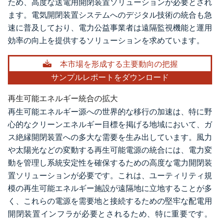
ため、高度な送電用開閉装置ソリューションが必要とされ
ます。電気開閉装置システムへのデジタル技術の統合も急
速に普及しており、電力公益事業者は遠隔監視機能と運用
効率の向上を提供するソリューションを求めています。
本市場を形成する主要動向の把握
サンプルレポートをダウンロード
再生可能エネルギー統合の拡大
再生可能エネルギー源への世界的な移行の加速は、特に野
心的なクリーンエネルギー目標を掲げる地域において、ガ
ス絶縁開閉装置への多大な需要を生み出しています。風力
や太陽光などの変動する再生可能電源の統合には、電力変
動を管理し系統安定性を確保するための高度な電力開閉装
置ソリューションが必要です。これは、ユーティリティ規
模の再生可能エネルギー施設が遠隔地に立地することが多
く、これらの電源を需要地と接続するための堅牢な配電用
開閉装置インフラが必要とされるため、特に重要です。