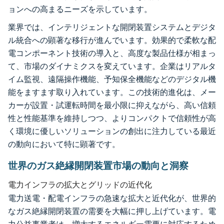
ョンへの高まるニーズを示しています。
業界では、インテリジェントな開閉装置システムとデジタ
ル統合への顕著な移行が進んでいます。効果的で柔軟な配
電コンポーネント技術の導入と、高度な製品仕様が相まっ
て、市場のダイナミクスを変えています。企業はリアルタ
イム監視、遠隔操作機能、予知保全機能などのデジタル機
能をますます取り入れています。この技術的進化は、メー
カーが設置・試運転時間を最小限に抑えながら、高い信頼
性と性能基準を維持しつつ、よりコンパクトで信頼性が高
く環境に優しいソリューションの創出に注力している最近
の動向において特に顕著です。
世界のガス絶縁開閉装置市場の動向と洞察
電力インフラの拡大とグリッドの近代化
電力送電・配電インフラの急速な拡大と近代化が、世界的
なガス絶縁開閉装置の需要を大幅に押し上げています。電