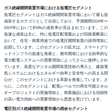
画像 © Mordor Intelligence。再利用にはCC BY 4.0の表示が必要です。
ガス絶縁開閉装置市場における低電圧セグメント
低電圧セグメントはガス絶縁開閉装置市場において最も急
成長するカテゴリとして台頭しており、予測期間2024年〜
2029年において約8%の成長率が見込まれています。この
急速な成長は主に、特に低電圧配電盤および回路遮断器に
おいて、住宅・商業用途での低電圧開閉装置の採用増加に
起因しています。このセグメントの拡大は、スマートグリ
ッドインフラの急速な発展と、都市開発における効率的な
電力配電システムへの需要増加によってさらに後押しされ
ています。高度なデジタル開閉装置技術の導入と、建築電
気システムにおけるエネルギー効率と安全性への高まる関
心が、このセグメントにおける革新を推進しています。さ
らに、このセグメントは、配電レベルでの再生可能エネル
ギープロジェクトの実施増加と、商業施設における信頼性
の高い電力供給への需要増加から恩恵を受けています。
電圧別ガス絶縁開閉装置市場の残余セグメント