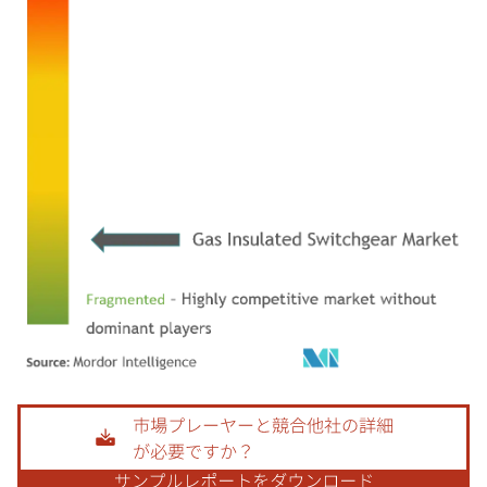
画像 © Mordor Intelligence。再利用にはCC BY 4.0の表示が必要です。