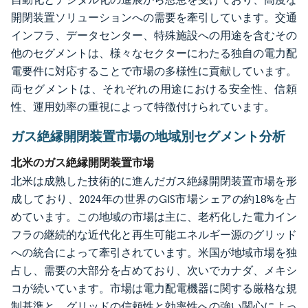
開閉装置ソリューションへの需要を牽引しています。交通
インフラ、データセンター、特殊施設への用途を含むその
他のセグメントは、様々なセクターにわたる独自の電力配
電要件に対応することで市場の多様性に貢献しています。
両セグメントは、それぞれの用途における安全性、信頼
性、運用効率の重視によって特徴付けられています。
ガス絶縁開閉装置市場の地域別セグメント分析
北米のガス絶縁開閉装置市場
北米は成熟した技術的に進んだガス絶縁開閉装置市場を形
成しており、2024年の世界のGIS市場シェアの約18%を占
めています。この地域の市場は主に、老朽化した電力イン
フラの継続的な近代化と再生可能エネルギー源のグリッド
への統合によって牽引されています。米国が地域市場を独
占し、需要の大部分を占めており、次いでカナダ、メキシ
コが続いています。市場は電力配電機器に関する厳格な規
制基準と、グリッドの信頼性と効率性への強い関心によっ