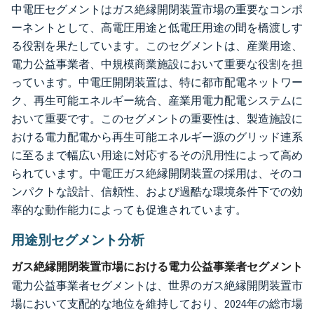
中電圧セグメントはガス絶縁開閉装置市場の重要なコンポ
ーネントとして、高電圧用途と低電圧用途の間を橋渡しす
る役割を果たしています。このセグメントは、産業用途、
電力公益事業者、中規模商業施設において重要な役割を担
っています。中電圧開閉装置は、特に都市配電ネットワー
ク、再生可能エネルギー統合、産業用電力配電システムに
おいて重要です。このセグメントの重要性は、製造施設に
おける電力配電から再生可能エネルギー源のグリッド連系
に至るまで幅広い用途に対応するその汎用性によって高め
られています。中電圧ガス絶縁開閉装置の採用は、そのコ
ンパクトな設計、信頼性、および過酷な環境条件下での効
率的な動作能力によっても促進されています。
用途別セグメント分析
ガス絶縁開閉装置市場における電力公益事業者セグメント
電力公益事業者セグメントは、世界のガス絶縁開閉装置市
場において支配的な地位を維持しており、2024年の総市場