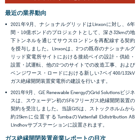
最近の業界動向
2021年9月、ナショナルグリッドはLinxonに対し、6年
間・10億ポンドのプロジェクトとして、深さ32kmの地
下トンネルを通じてサウスロンドンを再配線する契約
を授与しました。Linxonは、2つの既存のナショナルグ
リッド変電所サイトにおける接続ベイの設計・供給・
設置・試運転、他の2つのサイトでの改造工事、および
ベンジワース・ロードにおける新しい7ベイ400/132kV
ガス絶縁開閉装置変電所の建設を行います。
2021年9月、GE Renewable EnergyのGrid Solutionsビジネ
スは、スウェーデン初のSF6フリーガス絶縁開閉装置の
契約を受注しました。当該GISは、ストックホルムから
約25kmに位置するTumbaのVattenfall Eldistribution AB
Lindhovサブステーションに設置されます。
ガス絶縁開閉装置産業レポートの目次