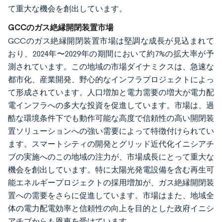
て重大な機会を創出しています。
GCCのガス絶縁開閉装置市場
GCCのガス絶縁開閉装置市場は堅調な成長が見込まれて
おり、2024年〜2029年の期間において約7%の拡大率が予
測されています。この地域の市場ダイナミクスは、急速な
都市化、産業開発、野心的なインフラプロジェクトによっ
て形成されています。人口増加と電力需要の増大が電力配
電インフラへの多大な投資を促進しています。市場は、過
酷な環境条件下でも動作可能な高度で信頼性の高い開閉装
置ソリューションへの強い需要によって特徴付けられてい
ます。スマートシティの開発とグリッド近代化イニシアチ
ブの実施へのこの地域の注力が、市場成長にとって重大な
機会を創出しています。特に太陽光発電設備を含む再生可
能エネルギープロジェクトの採用増加が、ガス絶縁開閉装
置への需要をさらに促進しています。市場はまた、地域全
体の電力配電効率と信頼性の向上を目的とした政府イニシ
アチブからも恩恵を受けています。