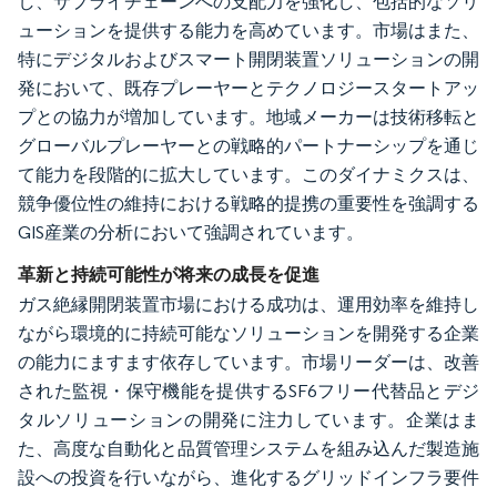
し、サプライチェーンへの支配力を強化し、包括的なソリ
ューションを提供する能力を高めています。市場はまた、
特にデジタルおよびスマート開閉装置ソリューションの開
発において、既存プレーヤーとテクノロジースタートアッ
プとの協力が増加しています。地域メーカーは技術移転と
グローバルプレーヤーとの戦略的パートナーシップを通じ
て能力を段階的に拡大しています。このダイナミクスは、
競争優位性の維持における戦略的提携の重要性を強調する
GIS産業の分析において強調されています。
革新と持続可能性が将来の成長を促進
ガス絶縁開閉装置市場における成功は、運用効率を維持し
ながら環境的に持続可能なソリューションを開発する企業
の能力にますます依存しています。市場リーダーは、改善
された監視・保守機能を提供するSF6フリー代替品とデジ
タルソリューションの開発に注力しています。企業はま
た、高度な自動化と品質管理システムを組み込んだ製造施
設への投資を行いながら、進化するグリッドインフラ要件