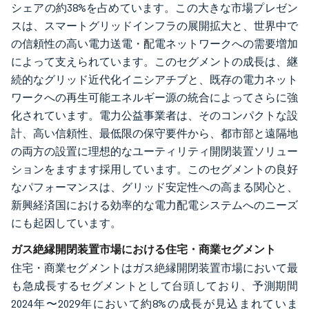
シェアの約38%を占めています。この大きな市場プレゼン
スは、スマートグリッドインフラの展開拡大と、世界中で
の信頼性の高い電力送電・配電ネットワークへの需要増加
によって支えられています。このセグメントの成長は、継
続的なグリッド近代化イニシアチブと、既存の電力ネット
ワークへの再生可能エネルギー源の統合によってさらに強
化されています。電力公益事業者は、そのコンパクトな設
計、高い信頼性、最低限の保守要件から、都市部と遠隔地
の両方の設置に理想的なユーティリティ開閉装置ソリュー
ションをますます採用しています。このセグメントの良好
なパフォーマンスは、グリッド安定性への高まる関心と、
新興経済国における効率的な電力配電システムへのニーズ
にも起因しています。
ガス絶縁開閉装置市場における住宅・商業セグメント
住宅・商業セグメントはガス絶縁開閉装置市場において最
も急成長するセグメントとして台頭しており、予測期間
2024年〜2029年において約8%の成長が見込まれていま