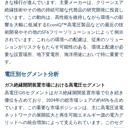
きな移行が進んでいます。主要メーカーは、クリーンエア
絶縁技術やその他の持続可能な代替品の研究開発に投資し
ています。この動向は、高性能を維持しながら環境への影
響を大幅に低減するEconiQ™高電圧製品などの最近の技
術開発やその他のSF6フリーソリューションによって例示
されています。これらの環境への配慮は、従来のソリュー
ションがリスクをもたらす可能性のある、環境上配慮が必
要な設置場所、地下変電所、海洋用途において特に重要で
す。
電圧別セグメント分析
ガス絶縁開閉装置市場における高電圧セグメント
高電圧GISセグメントはガス絶縁開閉装置市場で引き続き
優位を占めており、2024年の総市場シェアの約45%を占め
ています。この重要な市場ポジションは、主に高電圧送電
ネットワークの展開拡大と再生可能エネルギー源の電力グ
リッドへの統合増加によって支えられています。このセグ