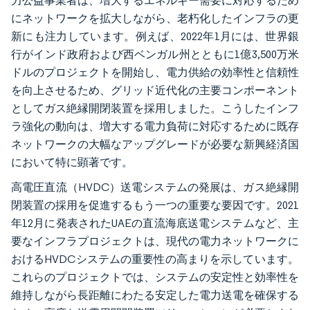
力公益事業者は、増大するエネルギー需要に対応するため
にネットワークを拡大しながら、老朽化したインフラの更
新にも注力しています。例えば、2022年1月には、世界銀
行がインド政府および西ベンガル州とともに1億3,500万米
ドルのプロジェクトを開始し、電力供給の効率性と信頼性
を向上させるため、グリッド近代化の主要コンポーネント
としてガス絶縁開閉装置を採用しました。こうしたインフ
ラ強化の動向は、増大する電力負荷に対応するために既存
ネットワークの大幅なアップグレードが必要な新興経済国
において特に顕著です。
高電圧直流（HVDC）送電システムの発展は、ガス絶縁開
閉装置の採用を促進するもう一つの重要な要因です。2021
年12月に発表されたUAEの直流海底送電システムなど、主
要なインフラプロジェクトは、現代の電力ネットワークに
おけるHVDCシステムの重要性の高まりを示しています。
これらのプロジェクトでは、システムの安定性と効率性を
維持しながら長距離にわたる安定した電力送電を確保する