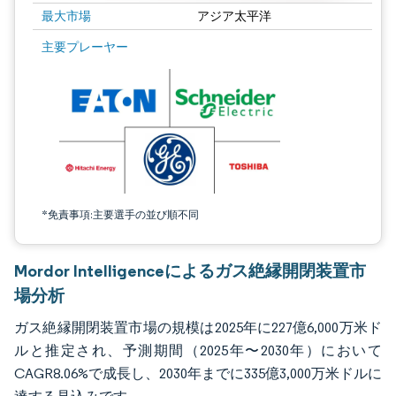
最大市場
アジア太平洋
画像 © Mordor Intelligence。再利用にはCC BY 4.0の表示が必要です。
主要プレーヤー
*免責事項:主要選手の並び順不同
Mordor Intelligenceによるガス絶縁開閉装置市
場分析
ガス絶縁開閉装置市場の規模は2025年に227億6,000万米ド
ルと推定され、予測期間（2025年〜2030年）において
CAGR8.06%で成長し、2030年までに335億3,000万米ドルに