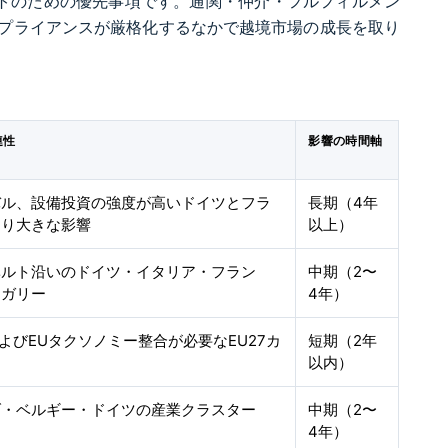
トのための優先事項です。通関・仲介・フルフィルメン
プライアンスが厳格化するなかで越境市場の成長を取り
連性
影響の時間軸
バル、設備投資の強度が高いドイツとフラ
長期（4年
より大きな影響
以上）
ベルト沿いのドイツ・イタリア・フラン
中期（2〜
ンガリー
4年）
およびEUタクソノミー整合が必要なEU27カ
短期（2年
国
以内）
ダ・ベルギー・ドイツの産業クラスター
中期（2〜
4年）