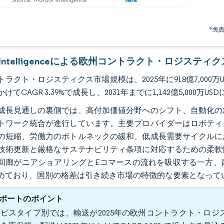
*免
or Intelligenceによる欧州コントラクト・ロジステ
ラクト・ロジスティクス市場規模は、2025年に918億7,000万USD
にかけてCAGR 3.39%で成長し、2031年までに1,142億5,000万
成長見通しの裏側では、高付加価値分野へのシフト、自動化の
トワーク統合が進行しています。主要プロバイダーはロボティ
の短縮、労働力のボトルネックの緩和、低成長需要サイクルに
技術更新と厳格なサステナビリティ条項に対応するための柔軟
回廊がニアショアリングとEコマースの流れを吸収する一方、
めており、国別の格差は引き続き市場の特徴的な要素となって
ポートのポイント
ビスタイプ別では、輸送が2025年の欧州コントラクト・ロジス