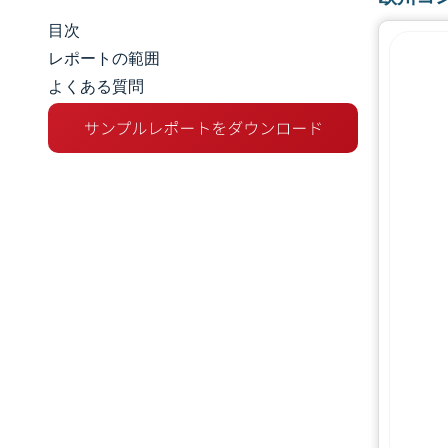
目次
市場規模とシェア
レポートの範囲
よくある質問
市場分析
トレンドとインサイト
セグメント分析
地理分析
競争環境
主要プレーヤー
業界の動向