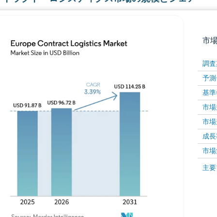
市
調査
予測
基準
市場規
市場規
成長率 
画像 © Mordor Intelligence。再利用にはCC BY 4
市場
画像 ©
主要