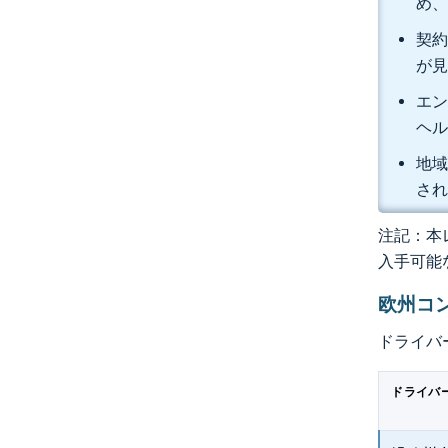
め、
契約
が
エン
ヘル
地域
さ
注記：本レ
入手可能
欧州コ
ドライバ
ドライバ