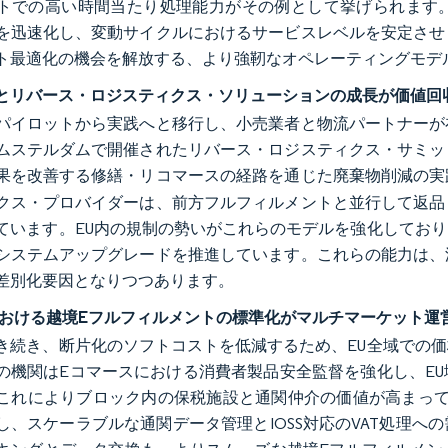
トでの高い時間当たり処理能力がその例として挙げられます
を迅速化し、変動サイクルにおけるサービスレベルを安定させ
ト最適化の機会を解放する、より強靭なオペレーティングモデ
とリバース・ロジスティクス・ソリューションの成長が価値回
パイロットから実践へと移行し、小売業者と物流パートナーが
ムステルダムで開催されたリバース・ロジスティクス・サミッ
果を改善する修繕・リコマースの経路を通じた廃棄物削減の実
クス・プロバイダーは、前方フルフィルメントと並行して返品
ています。EU内の規制の勢いがこれらのモデルを強化してお
システムアップグレードを推進しています。これらの能力は、
差別化要因となりつつあります。
における越境Eフルフィルメントの標準化がマルチマーケット運
き続き、断片化のソフトコストを低減するため、EU全域での
の機関はEコマースにおける消費者製品安全監督を強化し、E
これによりブロック内の保税施設と通関仲介の価値が高まってい
し、スケーラブルな通関データ管理とIOSS対応のVAT処理