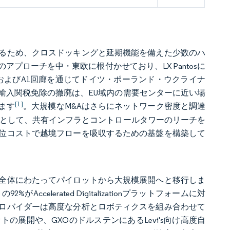
るため、クロスドッキングと延期機能を備えた少数のハ
プローチを中・東欧に根付かせており、LX Pantosに
A4およびA1回廊を通じてドイツ・ポーランド・ウクライナ
価値輸入関税免除の撤廃は、EU域内の需要センターに近い場
[1]
ます
。大規模なM&Aはさらにネットワーク密度と調達
典型例として、共有インフラとコントロールタワーのリーチを
位コストで越境フローを吸収するための基盤を構築して
行全体にわたってパイロットから大規模展開へと移行しま
celerated Digitalizationプラットフォームに対
ロバイダーは高度な分析とロボティクスを組み合わせて
ボットの展開や、GXOのドルステンにあるLevi's向け高度自