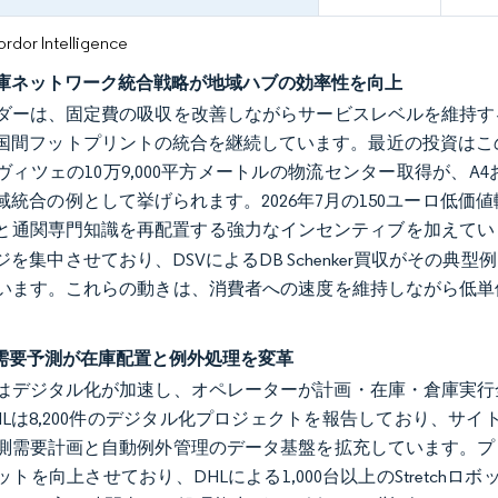
or Intelligence
庫ネットワーク統合戦略が地域ハブの効率性を向上
ダーは、固定費の吸収を改善しながらサービスレベルを維持す
国間フットプリントの統合を継続しています。最近の投資はこのア
ヴィツェの10万9,000平方メートルの物流センター取得が、
域統合の例として挙げられます。2026年7月の150ユーロ低
と通関専門知識を再配置する強力なインセンティブを加えてい
ジを集中させており、DSVによるDB Schenker買収がその
います。これらの動きは、消費者への速度を維持しながら低単
の需要予測が在庫配置と例外処理を変革
年にはデジタル化が加速し、オペレーターが計画・在庫・倉庫実
Lは8,200件のデジタル化プロジェクトを報告しており、サイトの92%がAc
測需要計画と自動例外管理のデータ基盤を拡充しています。プ
トを向上させており、DHLによる1,000台以上のStretchロ