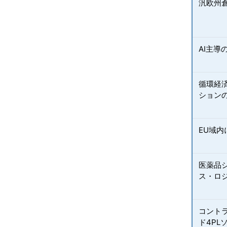
汎欧州
AI主
循環経
ション
EU域
医薬品
ス・ロ
コント
ド4PL