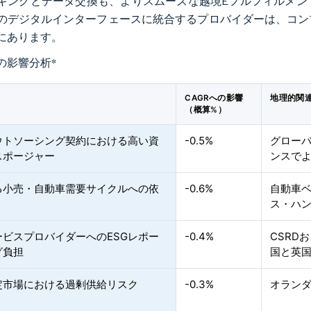
キングとデータ交換も、よりスムーズな越境Eフルフィルメン
のデジタルインターフェースに統合するプロバイダーは、コン
にあります。
の影響分析
*
CAGRへの影響
地理的関
（概算%）
ウトソーシング契約における高い資
-0.5%
グロー
スポージャー
ンスで
る小売・自動車需要サイクルへの依
-0.6%
自動車
ス・ハ
ービスプロバイダーへのESGレポー
-0.4%
CSRD
グ負担
国と英
定市場における過剰供給リスク
-0.3%
オラン