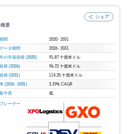
シェア
場概要
期間
2020 - 2031
データ期間
2026 - 2031
年の市場規模 (2025)
91.87 十億米ドル
模 (2026)
96.72 十億米ドル
模 (2031)
114.25 十億米ドル
(2026 - 2031)
.0の表示が必要です。
3.39% CAGR
集中度
低
 Mordor Intelligence。再利用にはCC BY 4.0の表示が必要です。
プレーヤー