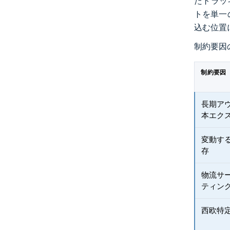
たトラッ
トを単一
込む位置
制約要因
制約要因
長期ア
本エク
変動す
存
物流サ
ティン
西欧特