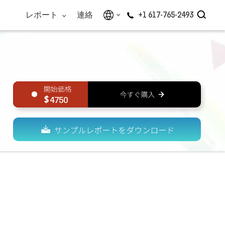
レポート
連絡
+1 617-765-2493
4750