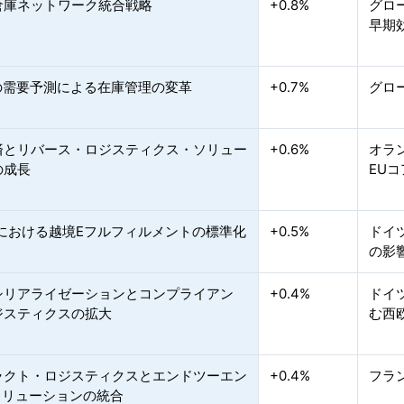
倉庫ネットワーク統合戦略
+0.8%
グロ
早期
導の需要予測による在庫管理の変革
+0.7%
グロ
済とリバース・ロジスティクス・ソリュー
+0.6%
オラ
の成長
EU
内における越境Eフルフィルメントの標準化
+0.5%
ドイ
の影
シリアライゼーションとコンプライアン
+0.4%
ドイ
ジスティクスの拡大
む西
ラクト・ロジスティクスとエンドツーエン
+0.4%
フラ
ソリューションの統合