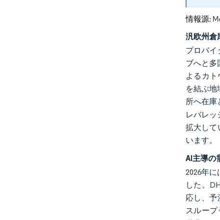
情報源: Mord
汎欧州倉
プロバイ
ブへと多
よるカト
を結ぶ地
所へ在庫
レバレッ
拡大して
います。
AI主導
2026
した。DH
応し、予
スループッ