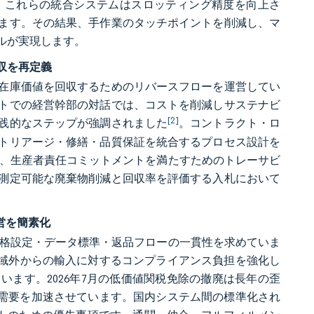
。これらの統合システムはスロッティング精度を向上さ
ます。その結果、手作業のタッチポイントを削減し、マ
ルが実現します。
収を再定義
在庫価値を回収するためのリバースフローを運営してい
トでの経営幹部の対話では、コストを削減しサステナビ
[2]
践的なステップが強調されました
。コントラクト・ロ
トリアージ・修繕・品質保証を統合するプロセス設計を
り、生産者責任コミットメントを満たすためのトレーサビ
測定可能な廃棄物削減と回収率を評価する入札において
営を簡素化
価格設定・データ標準・返品フローの一貫性を求めていま
U域外からの輸入に対するコンプライアンス負担を強化し
ます。2026年7月の低価値関税免除の撤廃は長年の歪
への需要を加速させています。国内システム間の標準化され