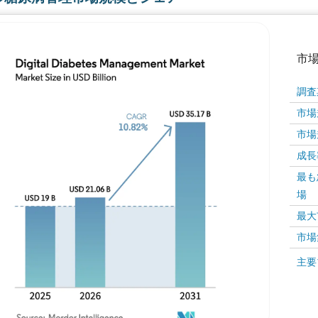
市
調査
市場規
市場規
成長率 
最も
場
画像 © Mordor Intelligence。再利用にはCC BY 4
最大
市場
画像 ©
主要