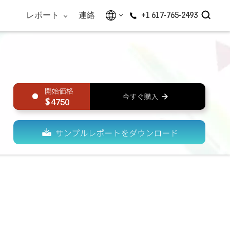
レポート
連絡
+1 617-765-2493
4750