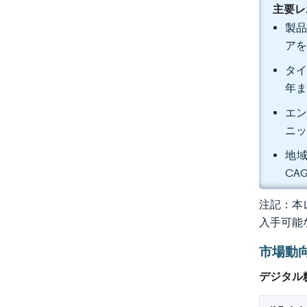
主要レ
製品
アを
タイ
年ま
エン
ニッ
地域
CA
注記：本レ
入手可能
市場動
デジタル