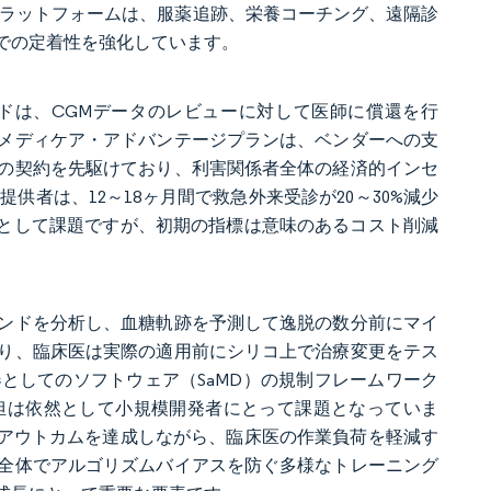
テムプラットフォームは、服薬追跡、栄養コーチング、遠隔診
での定着性を強化しています。
ードは、CGMデータのレビューに対して医師に償還を行
メディケア・アドバンテージプランは、ベンダーへの支
の契約を先駆けており、利害関係者全体の経済的インセ
供者は、12～18ヶ月間で救急外来受診が20～30%減少
然として課題ですが、初期の指標は意味のあるコスト削減
ンドを分析し、血糖軌跡を予測して逸脱の数分前にマイ
り、臨床医は実際の適用前にシリコ上で治療変更をテス
としてのソフトウェア（SaMD）の規制フレームワーク
担は依然として小規模開発者にとって課題となっていま
糖アウトカムを達成しながら、臨床医の作業負荷を軽減す
全体でアルゴリズムバイアスを防ぐ多様なトレーニング