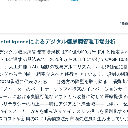
*免
r Intelligenceによるデジタル糖尿病管理市場分析
のデジタル糖尿病管理市場規模は210億6,000万米ドルと推定され
万米ドルに達する見込みで、2026年から2031年にかけてCAGR
M）、人工知能（AI）駆動の投与アルゴリズム、および価値に
ングから予測的・精密介入へと移行させています。規制の機動
）CGM承認に代表される——は処方の障壁を取り除き、消費
イノベーターのパートナーシップが従来のイノベーションサイ
ロールにおける実証可能なアウトカム改善に対して医療提供者
ルリテラシーの向上——特にアジア太平洋全域——に伴い、セ
バイスメーカーがAIを組み込んでインスリン投与を個別化す
スコストや新興のGLP-1薬物療法が市場の逆風を生み出してい