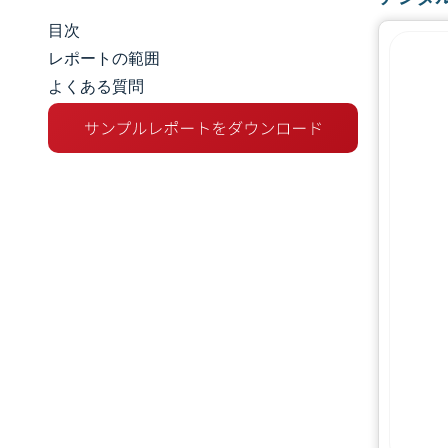
目次
市場規模とシェア
レポートの範囲
よくある質問
市場分析
トレンドとインサイト
セグメント分析
地理分析
競争環境
主要プレーヤー
業界の動向