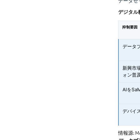
データセ
デジタル
抑制要因
データ
新興市
ォン普
AIをS
デバイス
情報源: Mord