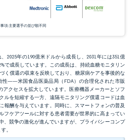
責事項:主要選手の並び順不同
、2025年の190億米ドルから成長し、2031年には351億
 10.82%で成長しています。この成長は、持続血糖モニタリン
基づく償還の収束を反映しており、糖尿病ケアを事後的な
性——米国食品医薬品局（FDA）の合理化された市販
者のアクセスを拡大しています。医療機器メーカーとソフ
クルを短縮する一方、遠隔モニタリング償還コードは血
に報酬を与えています。同時に、スマートフォンの普及
ルフケアツールに対する患者需要が世界的に高まってい
る中、競争の激化が進んでいますが、プライバシーコンプ
ます。