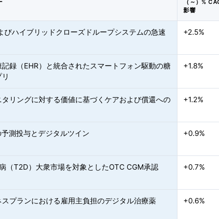
ー
（～）% CA
影響
およびハイブリッドクローズドループシステムの急速
+2.5%
康記録（EHR）と統合されたスマートフォン駆動の糖
+1.8%
プリ
ニタリングに対する価値に基づくケアおよび償還への
+1.2%
載の予測投与とデジタルツイン
+0.9%
病（T2D）大衆市場を対象としたOTC CGM承認
+0.7%
ネスプランにおける雇用主負担のデジタル治療薬
+0.6%