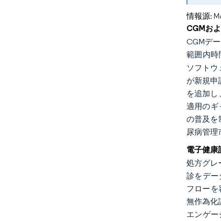
情報源: Mord
CGMお
CGMデ
範囲内時
ソフトウ
が新規申
を追加し
適用のギ
の普及を
尿病管理
電子健康
処方グレ
診をデー
フローを
無作為化
エンゲー