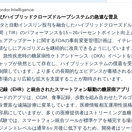
or Intelligence
よびハイブリッドクローズドループシステムの急速な普及
ータと自動インスリン投与を融合したハイブリッドクローズド
間（TIR）のパフォーマンスを15～20パーセントポイント
ェアアップデートに関するFDAの事前変更管理計画は、イテ
請なしにアルゴリズムを継続的に改良できるようにしています
、急性疾患時の糖尿病性ケトアシドーシス（DKA）イベント
ャップが依然として存在し、ハイブリッドシステムの償還を受
制限しています。より多くの長期的なエビデンスが蓄積される
市場のより広範な拡大を支援することが期待されています。
記録（EHR）と統合されたスマートフォン駆動の糖尿病アプリ
ードのアプリは、CGM、食事記録、歩数を組み合わせたアル
タ豊富な遠隔診療に変革しています。医療情報相互運用性規格（
容易にしていますが、多くの医療提供者はストリーミング血糖
試験では、スマートフォン統合ツールが標準ケアを補完する場合、H
ジメントレベルは通常6ヶ月後に低下するため、開発者はソー