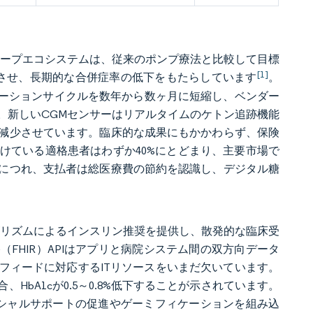
ループエコシステムは、従来のポンプ療法と比較して目標
[1]
向上させ、長期的な合併症率の低下をもたらしています
。
レーションサイクルを数年から数ヶ月に短縮し、ベンダー
。新しいCGMセンサーはリアルタイムのケトン追跡機能
を減少させています。臨床的な成果にもかかわらず、保険
けている適格患者はわずか40%にとどまり、主要市場で
につれ、支払者は総医療費の節約を認識し、デジタル糖
ゴリズムによるインスリン推奨を提供し、散発的な臨床受
FHIR）APIはアプリと病院システム間の双方向データ
フィードに対応するITリソースをいまだ欠いています。
bA1cが0.5～0.8%低下することが示されています。
シャルサポートの促進やゲーミフィケーションを組み込