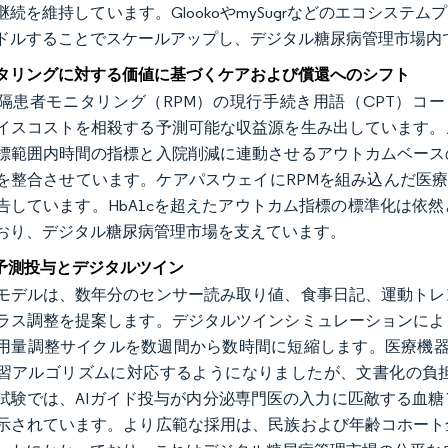
継続を維持しています。GlookoやmySugrなどのエコシス
ドルすることでスケールアップし、デジタル糖尿病管理市場内
タリングに対する価値に基づくケアおよび償還へのシフト
隔患者モニタリング（RPM）の現行手続き用語（CPT）コ
イスコストを相殺する予測可能な収益源を生み出しています。
標範囲内時間の指標と入院削減に連動させるアウトカムベース
を整合させています。ケアパスウェイにRPMを組み込んだ医療提
告しています。HbA1cを超えたアウトカム指標の標準化は依
おり、デジタル糖尿病管理市場を支えています。
の予測投与とデジタルツイン
モデルは、数年分のセンサー読み取り値、食事日記、運動トレ
ラス調整を提案します。デジタルツインシミュレーションによ
用量調整サイクルを数週間から数時間に短縮します。医療機器
習アルゴリズムに対応するようになりましたが、文書化の負
試験では、AIガイド投与が内分泌専門医の入力に匹敵する血
示されています。より広範な採用は、民族および年齢コホート