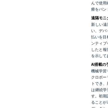
んで使用
療をバン
遠隔モニ
新しい遠
い、デバ
払いを目
ンティブ
したと報
を示して
AI搭載
機械学習
クロボー
トでき、
は継続学
す。初期
ることが