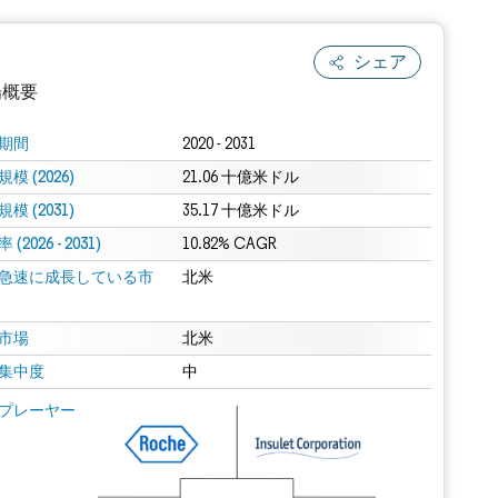
シェア
場概要
期間
2020 - 2031
模 (2026)
21.06 十億米ドル
模 (2031)
35.17 十億米ドル
(2026 - 2031)
10.82% CAGR
急速に成長している市
北米
.0の表示が必要です。
市場
北米
集中度
中
 Mordor Intelligence。再利用にはCC BY 4.0の表示が必要です。
プレーヤー