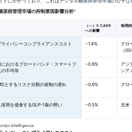
ットにかかっており、これはデジタル糖尿病管理市場の公平な
糖尿病管理市場の抑制要因影響分析
*
（～）% CAGR
地理的
への影響
プライバシーコンプライアンスコスト
−1.4%
グロ
（G
場におけるブロードバンド・スマートフ
−0.8%
アジ
及の不均等
ンア
aMDとするリスク分類の規制の遅れ
−0.6%
グロ
採用を侵食するGLP-1薬の勢い
−0.5%
北米
or Intelligence