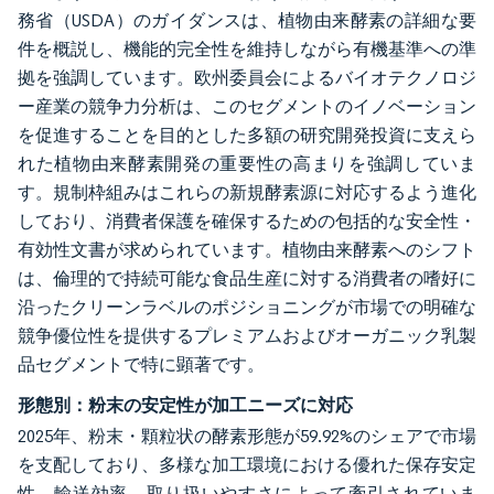
務省（USDA）のガイダンスは、植物由来酵素の詳細な要
件を概説し、機能的完全性を維持しながら有機基準への準
拠を強調しています。欧州委員会によるバイオテクノロジ
ー産業の競争力分析は、このセグメントのイノベーション
を促進することを目的とした多額の研究開発投資に支えら
れた植物由来酵素開発の重要性の高まりを強調していま
す。規制枠組みはこれらの新規酵素源に対応するよう進化
しており、消費者保護を確保するための包括的な安全性・
有効性文書が求められています。植物由来酵素へのシフト
は、倫理的で持続可能な食品生産に対する消費者の嗜好に
沿ったクリーンラベルのポジショニングが市場での明確な
競争優位性を提供するプレミアムおよびオーガニック乳製
品セグメントで特に顕著です。
形態別：粉末の安定性が加工ニーズに対応
2025年、粉末・顆粒状の酵素形態が59.92%のシェアで市場
を支配しており、多様な加工環境における優れた保存安定
性、輸送効率、取り扱いやすさによって牽引されていま