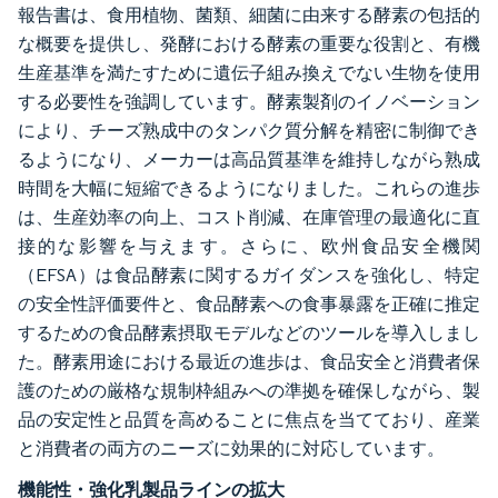
報告書は、食用植物、菌類、細菌に由来する酵素の包括的
な概要を提供し、発酵における酵素の重要な役割と、有機
生産基準を満たすために遺伝子組み換えでない生物を使用
する必要性を強調しています。酵素製剤のイノベーション
により、チーズ熟成中のタンパク質分解を精密に制御でき
るようになり、メーカーは高品質基準を維持しながら熟成
時間を大幅に短縮できるようになりました。これらの進歩
は、生産効率の向上、コスト削減、在庫管理の最適化に直
接的な影響を与えます。さらに、欧州食品安全機関
（EFSA）は食品酵素に関するガイダンスを強化し、特定
の安全性評価要件と、食品酵素への食事暴露を正確に推定
するための食品酵素摂取モデルなどのツールを導入しまし
た。酵素用途における最近の進歩は、食品安全と消費者保
護のための厳格な規制枠組みへの準拠を確保しながら、製
品の安定性と品質を高めることに焦点を当てており、産業
と消費者の両方のニーズに効果的に対応しています。
機能性・強化乳製品ラインの拡大