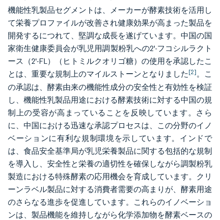
機能性乳製品セグメントは、メーカーが酵素技術を活用し
て栄養プロファイルが改善され健康効果が高まった製品を
開発するにつれて、堅調な成長を遂げています。中国の国
家衛生健康委員会が乳児用調製粉乳への2'-フコシルラクト
ース（2'-FL）（ヒトミルクオリゴ糖）の使用を承認したこ
[2]
とは、重要な規制上のマイルストーンとなりました
。こ
の承認は、酵素由来の機能性成分の安全性と有効性を検証
し、機能性乳製品用途における酵素技術に対する中国の規
制上の受容が高まっていることを反映しています。さら
に、中国における迅速な承認プロセスは、この分野のイノ
ベーションに有利な規制環境を示しています。インドで
は、食品安全基準局が乳児栄養製品に関する包括的な規制
を導入し、安全性と栄養の適切性を確保しながら調製粉乳
製造における特殊酵素の応用機会を育成しています。クリ
ーンラベル製品に対する消費者需要の高まりが、酵素用途
のさらなる進歩を促進しています。これらのイノベーショ
ンは、製品機能を維持しながら化学添加物を酵素ベースの