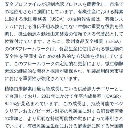
安全プロファイルが規制承認プロセスを簡素化し、市場で
の地位をさらに強固にしています。有機生産における酵素
に関する米国農務省（USDA）の技術報告書は、有機シス
テムにおける遺伝子組み換えでない生物の重要な役割を強
調し、微生物源を動物由来酵素の信頼できる代替品として
位置付けています。さらに、欧州食品安全機関（EFSA）
のQPSフレームワークは、食品生産に使用される微生物の
安全性を評価するための体系的な方法論を提供していま
す。このフレームワークの定期的な更新により、微生物酵
素源の継続的な開発と採用が確保され、乳製品用酵素市場
における重要性が強化されています。
植物由来酵素は最も急成長している供給源カテゴリーとし
て台頭しており、2031年にかけて年平均成長率（CAGR）
8.12%が見込まれています。この成長は、持続可能でベジ
タリアンおよびビーガン対応の乳製品に対する消費者需要
の増加と、より広範な持続可能性の動きによって牽引され
ています。有機乳製品生産における酵素源に関する米国農