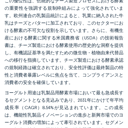
この優位性は、伝統的なチーズ製造プロセスにおける酵素
の重要性を強調する規制枠組みによって強化されていま
す。欧州連合の乳製品統計によると、乳業に納入された牛
乳はチーズとバターに加工されており、このセクターにお
ける酵素の不可欠な役割を示しています。さらに、有機生
産における酵素に関する米国農務省（USDA）の技術報告
書は、チーズ製造における酵素使用の歴史的な洞察を提供
し、有機認証基準を満たすための微生物・植物由来代替品
への移行を指摘しています。チーズ製造における酵素承認
の規制経路は確立されており、安全性評価は最終製品の特
性と消費者暴露レベルに焦点を当て、コンプライアンスと
消費者の安全を確保しています。
ヨーグルト用途は乳製品用酵素市場において最も急成長す
るセグメントとなる見込みであり、2031年にかけて年平均
成長率（CAGR）8.54%が見込まれています。この成長
は、機能性乳製品イノベーションの進歩と新興市場でのヨ
ーグルト消費の増加によって牽引されています。セグメン