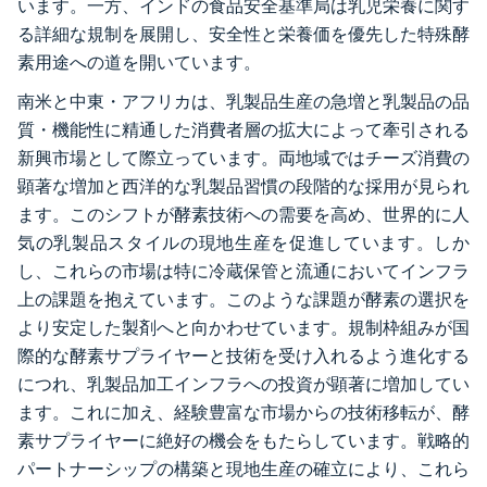
います。一方、インドの食品安全基準局は乳児栄養に関す
る詳細な規制を展開し、安全性と栄養価を優先した特殊酵
素用途への道を開いています。
南米と中東・アフリカは、乳製品生産の急増と乳製品の品
質・機能性に精通した消費者層の拡大によって牽引される
新興市場として際立っています。両地域ではチーズ消費の
顕著な増加と西洋的な乳製品習慣の段階的な採用が見られ
ます。このシフトが酵素技術への需要を高め、世界的に人
気の乳製品スタイルの現地生産を促進しています。しか
し、これらの市場は特に冷蔵保管と流通においてインフラ
上の課題を抱えています。このような課題が酵素の選択を
より安定した製剤へと向かわせています。規制枠組みが国
際的な酵素サプライヤーと技術を受け入れるよう進化する
につれ、乳製品加工インフラへの投資が顕著に増加してい
ます。これに加え、経験豊富な市場からの技術移転が、酵
素サプライヤーに絶好の機会をもたらしています。戦略的
パートナーシップの構築と現地生産の確立により、これら