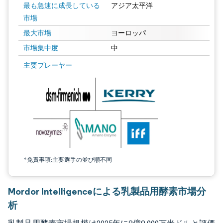
最も急速に成長している
アジア太平洋
市場
最大市場
ヨーロッパ
市場集中度
中
画像 © Mordor Intelligence。再利用にはCC BY 4.0の表示が必要です。
主要プレーヤー
*免責事項:主要選手の並び順不同
Mordor Intelligenceによる乳製品用酵素市場分
析