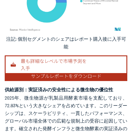
注記: 個別セグメントのシェアはレポート購入後に入手可
画像 © Mordor Intelligence。再利用にはCC BY 4.0の表示が必要です。
能
供給源別：実証済みの安全性による微生物の優位性
2025年、微生物源が乳製品用酵素市場を支配しており、
72.83%という大きなシェアを占めています。このリーダー
シップは、スケーラビリティ、一貫したパフォーマンス、
グローバル市場全体での広範な規制上の受容に起因してい
ます。確立された発酵インフラと微生物酵素の実証済みの