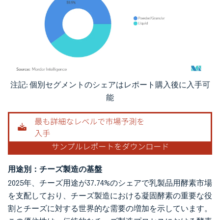
注記: 個別セグメントのシェアはレポート購入後に入手可
画像 © Mordor Intelligence。再利用にはCC BY 4.0の表示が必要です。
能
用途別：チーズ製造の基盤
2025年、チーズ用途が37.74%のシェアで乳製品用酵素市場
を支配しており、チーズ製造における凝固酵素の重要な役
割とチーズに対する世界的な需要の増加を示しています。