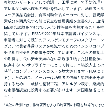
可能なハザード」として強調し、工場に対して予防管理と
アレルゲン表示確認の検証を指示しています。消費者ヘル
スケア製品協会は、食事補助食品メーカーに対し、新規酵
素成分を商業化する前に安全な使用実績を文書化し、血清
IgE結合試験を含むアレルゲン性評価を実施することを推
奨しています。EFSAの2024年酵素申請書ガイダンスは、
申請者に対して既知のアレルゲンモチーフのスクリーニン
グと、消費者暴露リスクを軽減するためのインシリコペプ
チド相同性分析の提供を要求しています。これらの規制上
の期待は、長い安全実績のない新規微生物または植物源に
依存する中小サプライヤーにとって特に、市場投入までの
時間とコンプライアンスコストを増大させます（FDAによ
る）。その結果、メーカーは消費者の信頼と規制承認を維
持するために、厳格な精製工程、アレルゲン表示、継続的
な市販後調査に投資する必要があります（米国農務省によ
る）。
*当社の予測では、推進要因および抑制要因の影響を加算的ではな