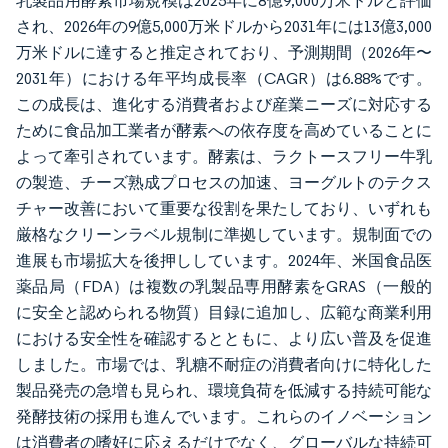
乳製品用酵素市場規模は2025年に8億9,000万米ドルと評価
され、2026年の9億5,000万米ドルから2031年には13億3,000
万米ドルに達すると推定されており、予測期間（2026年〜
2031年）における年平均成長率（CAGR）は6.88%です。
この成長は、進化する消費者および産業ニーズに対応する
ために食品加工業者が酵素への依存度を高めていることに
よって牽引されています。酵素は、ラクトースフリー牛乳
の製造、チーズ熟成プロセスの加速、ヨーグルトのテクス
チャー改善において重要な役割を果たしており、いずれも
厳格なクリーンラベル規制に準拠しています。規制面での
進展も市場拡大を後押ししています。2024年、米国食品医
薬品局（FDA）は複数の乳製品専用酵素をGRAS（一般的
に安全と認められる物質）目録に追加し、広範な商業利用
における安全性を確認するとともに、より広い普及を促進
しました。市場では、乳糖不耐症の消費者向けに特化した
製品発売の急増も見られ、環境負荷を低減する持続可能な
発酵技術の採用も進んでいます。これらのイノベーション
は消費者の嗜好に応えるだけでなく、グローバルな持続可