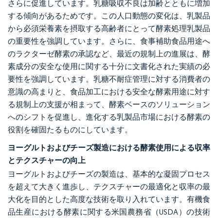
さらに促進しています。乳糖吸収不良は加齢とともに増加
する傾向があるためです。この人口動態の変化は、乳製品
から必須栄養素を摂取する高齢者にとって酵素処理乳製品
の重要性を強調しています。さらに、食事補助食品用途へ
のラクターゼ酵素の承認など、最近の規制上の進展は、酵
素成分の安全な使用に関する十分に文書化された実績の必
要性を強調しています。乳糖不耐症管理に対する消費者の
意識の高まりと、食品加工における安全な酵素用途に対す
る規制上の支援が相まって、酵素ベースのソリューション
へのシフトを促進し、進化する乳製品市場における酵素の
役割を確固たるものにしています。
ヨーグルトおよびチーズ製造における酵素使用による収率
とテクスチャーの向上
ヨーグルトおよびチーズの製造は、基本的な凝固プロセス
を超えて大きく進歩し、テクスチャーの最適化と収率の最
大化を目的とした高度な技術を取り入れています。有機食
品生産における酵素に関する米国農務省（USDA）の技術