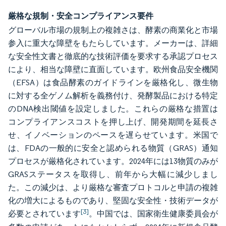
厳格な規制・安全コンプライアンス要件
グローバル市場の規制上の複雑さは、酵素の商業化と市場
参入に重大な障壁をもたらしています。メーカーは、詳細
な安全性文書と徹底的な技術評価を要求する承認プロセス
により、相当な障壁に直面しています。欧州食品安全機関
（EFSA）は食品酵素のガイドラインを厳格化し、微生物
に対する全ゲノム解析を義務付け、発酵製品における特定
のDNA検出閾値を設定しました。これらの厳格な措置は
コンプライアンスコストを押し上げ、開発期間を延長さ
せ、イノベーションのペースを遅らせています。米国で
は、FDAの一般的に安全と認められる物質（GRAS）通知
プロセスが厳格化されています。2024年には13物質のみが
GRASステータスを取得し、前年から大幅に減少しまし
た。この減少は、より厳格な審査プロトコルと申請の複雑
化の増大によるものであり、堅固な安全性・技術データが
[3]
必要とされています
。中国では、国家衛生健康委員会が