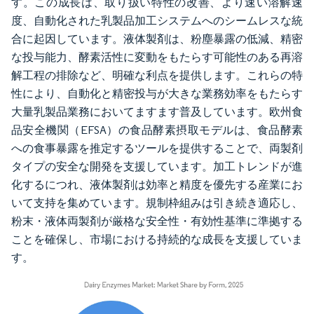
す。この成長は、取り扱い特性の改善、より速い溶解速
度、自動化された乳製品加工システムへのシームレスな統
合に起因しています。液体製剤は、粉塵暴露の低減、精密
な投与能力、酵素活性に変動をもたらす可能性のある再溶
解工程の排除など、明確な利点を提供します。これらの特
性により、自動化と精密投与が大きな業務効率をもたらす
大量乳製品業務においてますます普及しています。欧州食
品安全機関（EFSA）の食品酵素摂取モデルは、食品酵素
への食事暴露を推定するツールを提供することで、両製剤
タイプの安全な開発を支援しています。加工トレンドが進
化するにつれ、液体製剤は効率と精度を優先する産業にお
いて支持を集めています。規制枠組みは引き続き適応し、
粉末・液体両製剤が厳格な安全性・有効性基準に準拠する
ことを確保し、市場における持続的な成長を支援していま
す。