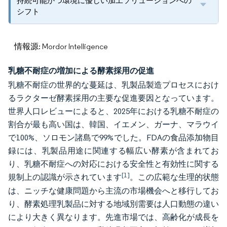
持続可能かつ環境に優しい加工ソリューションへの
シフト
情報源: Mordor Intelligence
乳糖不耐症の増加による酵素採用の促進
乳糖不耐症の世界的な蔓延は、乳製品製造プロセスにおけ
るラクターゼ酵素採用の主要な促進要因となっています。
世界人口レビューによると、2025年における乳糖不耐症の
割合が最も高い国は、韓国、イエメン、ガーナ、マラウイ
で100%、ソロモン諸島で99%でした。FDAの食品添加物目
録には、乳製品用途に関連する幅広い酵素が含まれてお
り、乳糖不耐症への対応における安全性と有効性に関する
[1]
規制上の認識が示されています
。この広範な生理的状態
は、ニッチな健康問題から主流の市場機会へと移行してお
り、酵素処理乳製品に対する地域別需要は人口動態の違い
により大きく異なります。先進市場では、高齢化が成長を