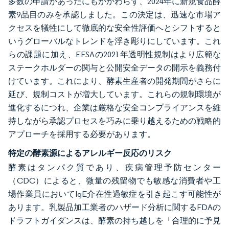
多数の申請があったにもかかわらず、2024年に新規食品酵
素9品目のみを承認しました。この決定は、迅速な市場ア
クセスを犠牲にして徹底的な安全性評価へとシフトすると
いうグローバルなトレンドを浮き彫りにしています。これ
らの課題に加え、EFSAの2021年透明性規制はより広範な
ステークホルダーの関与と公開安全データの開示を義務付
けています。これにより、酵素生産者の開発期間がさらに
延び、規制コストが増大しています。これらの規制環境が
進化するにつれ、企業は厳格な安全コンプライアンスを維
持しながら承認プロセスを巧みに乗り越えるための戦略的
アプローチを採用する必要があります。
特定の酵素源によるアレルギー反応のリスク
酵素はタンパク質であり、疾病管理予防センター
（CDC）によると、微量の残留物でも敏感な消費者や工
場作業員においてIgE介在性過敏症を引き起こす可能性が
あります。乳製品加工業者のハザード分析に関するFDAの
ドラフトガイダンスは、酵素の持ち越しを「合理的に予見