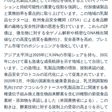
バルな乳製品大国としての地位を強化する上でのイノベー
ションと持続可能性の重要な役割を強調し、付加価値製品
と業務効率を重点的に取り上げています。この地域の乳製
品セクターは、欧州食品安全機関（EFSA）による食品酵
素の厳格な安全性評価の恩恵を受けています。これらの評
価は、微生物に対する全ゲノム解析や精密なDNA検出閾
値などの高度な措置を義務付け、安全基準を高め、プレミ
アム市場でのポジショニングを強化しています。
アジア太平洋は2025年に9.34%の市場シェアを持ち、2031
年にかけて最も急速な成長軌跡を示す地域として台頭して
います。この急増は、乳製品消費の増加、規制承認の波、
食品安全プロトコルの近代化によって促進されています。
2025年2月、中国の国家衛生健康委員会は、乳児用調製粉
乳向けの2'-フコシルラクトースや乳製品加工に関連する各
種遺伝子組み換え微生物由来酵素を含む20種類の新規食品
素材・添加物を承認しました（米国農務省による）。この
動きは、酵素技術に対する規制上の受容の高まりを示して