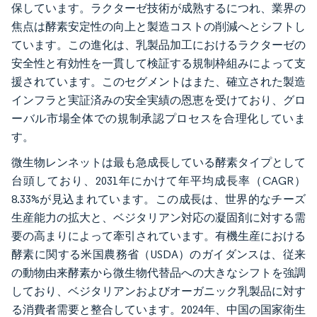
保しています。ラクターゼ技術が成熟するにつれ、業界の
焦点は酵素安定性の向上と製造コストの削減へとシフトし
ています。この進化は、乳製品加工におけるラクターゼの
安全性と有効性を一貫して検証する規制枠組みによって支
援されています。このセグメントはまた、確立された製造
インフラと実証済みの安全実績の恩恵を受けており、グロ
ーバル市場全体での規制承認プロセスを合理化していま
す。
微生物レンネットは最も急成長している酵素タイプとして
台頭しており、2031年にかけて年平均成長率（CAGR）
8.33%が見込まれています。この成長は、世界的なチーズ
生産能力の拡大と、ベジタリアン対応の凝固剤に対する需
要の高まりによって牽引されています。有機生産における
酵素に関する米国農務省（USDA）のガイダンスは、従来
の動物由来酵素から微生物代替品への大きなシフトを強調
しており、ベジタリアンおよびオーガニック乳製品に対す
る消費者需要と整合しています。2024年、中国の国家衛生