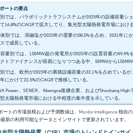
ポートの要点
別では、パラボリックトラフシステムが2025年の設備容量シェア
て16.8%のCAGRで拡大してり、集光型太陽熱発電市場にお
体別では、溶融塩が2025年の需要の58.5%を占め、2031年に
ースで成長している。
容量別では、150MW超の発電所が2025年の設置容量の49
クトファイナンスが容易になりつつある中、50MWから150MWク
別では、欧州が2025年の累積設備容量の32.1%を占めてい
31年にかけて22.5%のCAGRで推移している。
WA Power、SENER、Abengoa後継企業、およびShouhang
光型太陽熱発電市場における中程度の集中度を示している。
ートの市場規模および予測数値は、Mordor Intelligence
の最新の利用可能なデータとインサイトで更新されています。
集光型太陽熱発電（CSP）市場のトレンドとインサイ