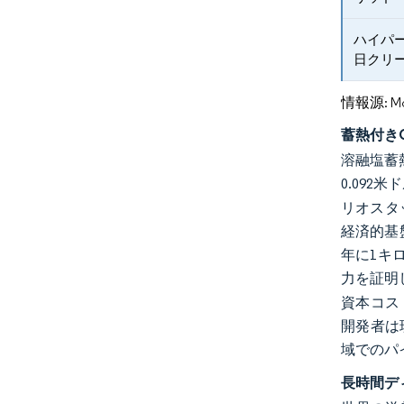
ハイパー
日クリ
情報源: Mord
蓄熱付き
溶融塩蓄
0.092
リオスタ
経済的基
年に1キ
力を証明
資本コス
開発者は
域でのパ
長時間デ