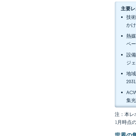
主要レ
技術
かけ
熱媒
ペ
設備
ジェ
地域
20
AC
集
注：本レポ
1月時点
世界の