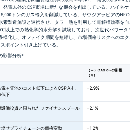
、発電以外のCSP市場に新たな機会を創出している。ハイネケ
18,000トンのガス輸入を削減している。サウジアラビアのNEO
水素製造施設と連携させ、タワー熱を利用して電解槽効率を向
00℃以上での熱化学的水分解を試験しており、次世代パワー
多様化し、オフテイク期間を短縮し、市場価格リスクへのエク
ーシスポイント引き上げている。
の影響分析
*
（～）CAGRへの影響
（%）
発電＋電池のコスト低下によるCSP入札
−2.9%
力低下
期設備投資と限られたファイナンスプール
−2.1%
ク塩サプライチェーンの価格変動
−1.2%