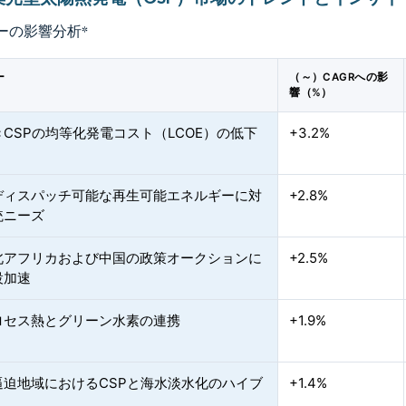
ーの影響分析
*
ー
（～）CAGRへの影
響（%）
CSPの均等化発電コスト（LCOE）の低下
+3.2%
ディスパッチ可能な再生可能エネルギーに対
+2.8%
統ニーズ
北アフリカおよび中国の政策オークションに
+2.5%
設加速
ロセス熱とグリーン水素の連携
+1.9%
逼迫地域におけるCSPと海水淡水化のハイブ
+1.4%