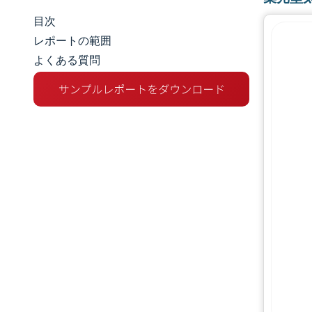
目次
市場規模とシェア
レポートの範囲
よくある質問
市場分析
トレンドとインサイト
セグメント分析
地理分析
競争環境
主要プレーヤー
業界の動向