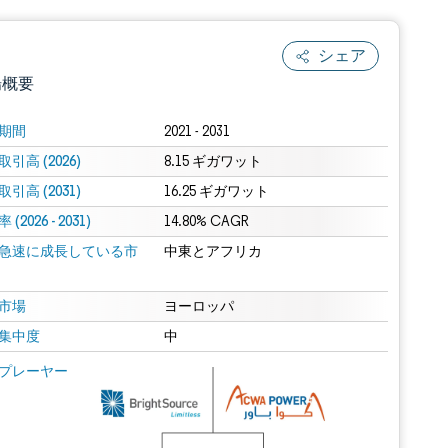
シェア
場概要
期間
2021 - 2031
引高 (2026)
8.15 ギガワット
引高 (2031)
16.25 ギガワット
(2026 - 2031)
14.80% CAGR
急速に成長している市
中東とアフリカ
.0の表示が必要です。
市場
ヨーロッパ
集中度
中
 Mordor Intelligence。再利用にはCC BY 4.0の表示が必要です。
プレーヤー