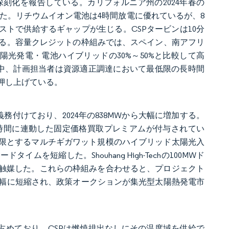
刻化を報告している。カリフォルニア州の2024年春の
した。リチウムイオン電池は4時間放電に優れているが、8
ストで供給するギャップが生じる。CSPタービンは10分
る。容量クレジットの枠組みでは、スペイン、南アフリ
陽光発電・電池ハイブリッドの30%～50%と比較して高
す中、計画担当者は資源適正調達において最低限の長時間
押し上げている。
義務付けており、2024年の838MWから大幅に増加する。
時間に連動した固定価格買取プレミアムが付与されてい
下を上限とするマルチギガワット規模のハイブリッド太陽光入
短縮した。Shouhang High-Techの100MWド
を触媒した。これらの枠組みを合わせると、プロジェクト
大幅に短縮され、政策オークションが集光型太陽熱発電市
%を占めており、CSPは燃焼排出なしにその温度域を供給で