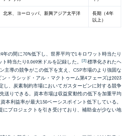
北米、ヨーロッパ、新興アジア太平洋
長期（4年
以上）
24年の間に70%低下し、世界平均で1キロワット時当たり
[3]
ット時当たり0.069米ドルを記録した。
標準化されたヘ
ン主導の競争がこの低下を支え、CSP市場のより強固な
ン・ラシッド・アル・マクトゥーム第4フェーズは2023
を確定し、炭素制約市場においてガスタービンに対する競争
を先送りできる。資本市場は収益変動性の低下を加重平均
資本利益率が最大150ベーシスポイント低下している。
を前提にプロジェクトを引き受けており、補助金が少ない地