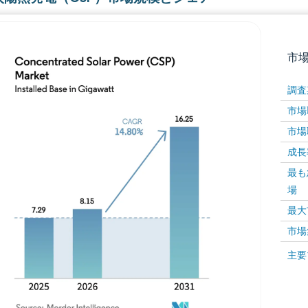
市
調査
市場取
市場取
成長率 
最も
場
画像 © Mordor Intelligence。再利用にはCC BY 4
最大
市場
画像 ©
主要