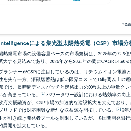
*免
r Intelligenceによる集光型太陽熱発電（CSP）市場分
熱発電市場の設備容量ベースの市場規模は、2025年の72.9億ワット
大する見込みであり、2026年から2031年の間にCAGR 14.80
プランナーがCSPに注目しているのは、リチウムイオン電池
性を失う一方、溶融塩蓄熱は低い限界コストで15時間以上の
邦では、長時間ディスパッチと定格出力の80%以上の容量ク
[1]
いが高まっている。
パワータワー設計における熱効率の向上
政府支援融資が、CSP市場の加速的な建設拡大を支えており
[2]
ブリッドでは対応困難な新たな収益源を開拓している。
3年
トが引き続き開発者プールを制限しているが、多国間開発銀行
的展開を拡大している。