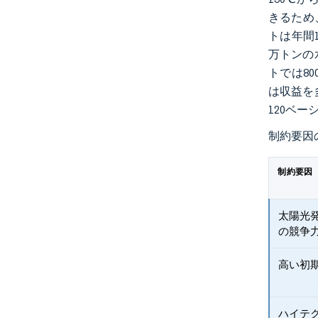
きるため
トは年間
万トンの
トでは8
は収益を
120ベ
制約要因
制約要因
太陽光
の競争
高い初
ハイテ