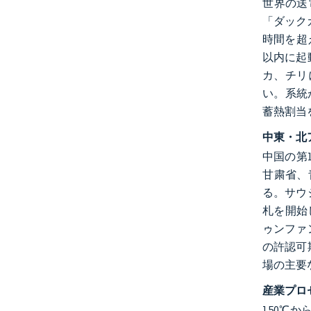
世界の送
「ダック
時間を超
以内に起
カ、チリ
い。系統
蓄熱割当
中東・北
中国の第1
甘粛省、
る。サウ
札を開始し
ゥンファ
の許認可
場の主要
産業プロ
150℃