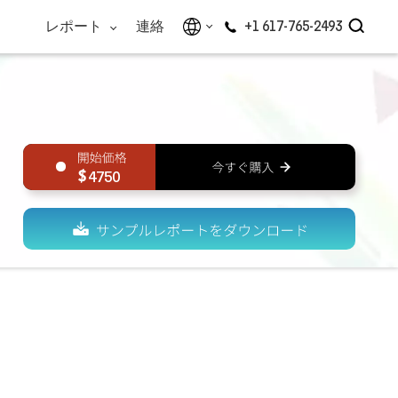
レポート
連絡
+1 617-765-2493
4750