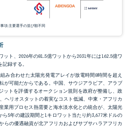
責事項:主要選手の並び順不同
析
、2026年の81.5億ワットから2031年には162.5億ワ
%を記録する。
と組み合わせた太陽光発電アレイが放電時間8時間を超え
運転が可能だからである。中国、サウジアラビア、アラブ
レジットを評価するオークション規則を政府が整備し、政
、ヘリオスタットの着実なコスト低減、中東・アフリカ
、産業用プロセス熱需要と海水淡水化との統合が、太陽光
から5年の建設期間と1キロワット当たり約3,677米ドルの
からの優遇融資が北アフリカおよびサブサハラアフリカ