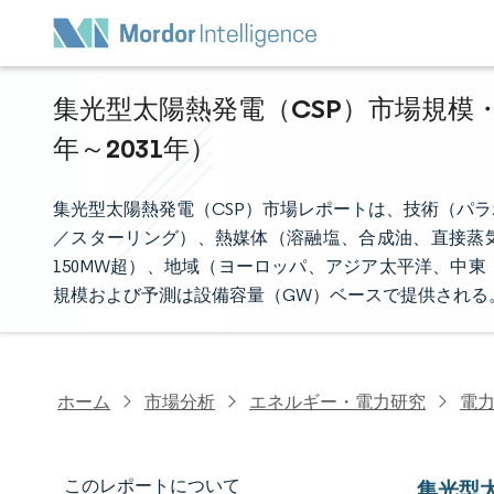
集光型太陽熱発電（CSP）市場規模・
年～2031年）
集光型太陽熱発電（CSP）市場レポートは、技術（パ
／スターリング）、熱媒体（溶融塩、合成油、直接蒸気／
150MW超）、地域（ヨーロッパ、アジア太平洋、中
規模および予測は設備容量（GW）ベースで提供される
ホーム
市場分析
エネルギー・電力研究
電
このレポートについて
集光型