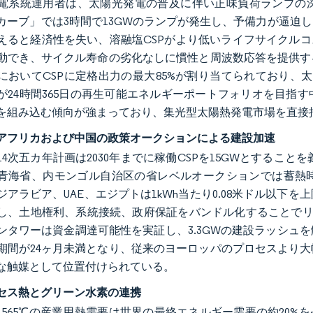
電系統運用者は、太陽光発電の普及に伴い正味負荷ランプの深
カーブ」では3時間で13GWのランプが発生し、予備力が逼迫
えると経済性を失い、溶融塩CSPがより低いライフサイクルコ
動でき、サイクル寿命の劣化なしに慣性と周波数応答を提供す
においてCSPに定格出力の最大85%が割り当てられており、太
が24時間365日の再生可能エネルギーポートフォリオを目指
を組み込む傾向が強まっており、集光型太陽熱発電市場を直接
アフリカおよび中国の政策オークションによる建設加速
4次五カ年計画は2030年までに稼働CSPを15GWとすることを
青海省、内モンゴル自治区の省レベルオークションでは蓄熱
ジアラビア、UAE、エジプトは1kWh当たり0.08米ドル以
、土地権利、系統接続、政府保証をバンドル化することでリードタイムを
ンタワーは資金調達可能性を実証し、3.3GWの建設ラッシュ
期間が24ヶ月未満となり、従来のヨーロッパのプロセスより
な触媒として位置付けられている。
セス熱とグリーン水素の連携
から565℃の産業用熱需要は世界の最終エネルギー需要の約20