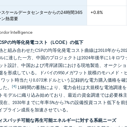
スケールデータセンターからの24時間365
+0.8%
ーン熱需要
or Intelligence
CSPの均等化発電コスト（LCOE）の低下
熱と組み合わせたCSPの均等化発電コスト曲線は2010年から20
米ドルに達した一方、中国のプロジェクトは2024年後半に1キロワ
ット設計、中国および湾岸諸国における現地製造、オークショ
盤を形成している。ドバイの950メガワット規模のモハメド・ビ
ロワット時当たり0.073米ドルという記録的な電力購入価格
[4]
した。
15時間の蓄熱により、電力会社は大規模な電池調達
トモデルに織り込み始めており、最近の資金調達では必要株主
現在、2030年までに年率5%から7%の設備投資コスト低下
イプライン成長を加速させている。
ィスパッチ可能な再生可能エネルギーに対する系統ニーズ