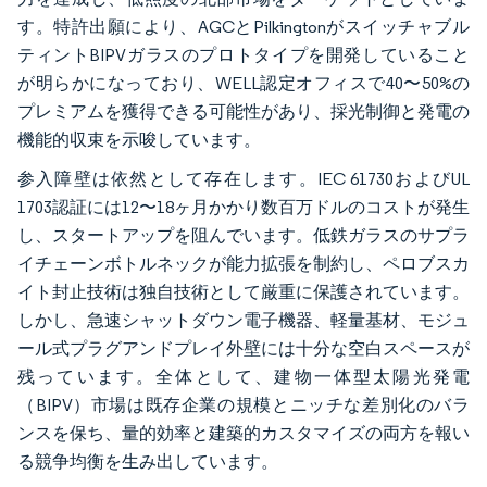
す。特許出願により、AGCとPilkingtonがスイッチャブル
ティントBIPVガラスのプロトタイプを開発していること
が明らかになっており、WELL認定オフィスで40〜50%の
プレミアムを獲得できる可能性があり、採光制御と発電の
機能的収束を示唆しています。
参入障壁は依然として存在します。IEC 61730およびUL
1703認証には12〜18ヶ月かかり数百万ドルのコストが発生
し、スタートアップを阻んでいます。低鉄ガラスのサプラ
イチェーンボトルネックが能力拡張を制約し、ペロブスカ
イト封止技術は独自技術として厳重に保護されています。
しかし、急速シャットダウン電子機器、軽量基材、モジュ
ール式プラグアンドプレイ外壁には十分な空白スペースが
残っています。全体として、建物一体型太陽光発電
（BIPV）市場は既存企業の規模とニッチな差別化のバラ
ンスを保ち、量的効率と建築的カスタマイズの両方を報い
る競争均衡を生み出しています。