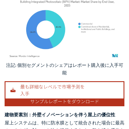
注記: 個別セグメントのシェアはレポート購入後に入手可
画像 © Mordor Intelligence。再利用にはCC BY 4.0の表示が必要です。
能
建物要素別：外壁イノベーションを伴う屋上の優位性
屋上システムは、特に防水膜として統合された場合に最高