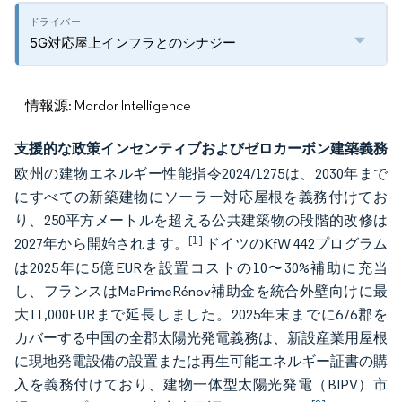
5G対応屋上インフラとのシナジー
情報源: Mordor Intelligence
支援的な政策インセンティブおよびゼロカーボン建築義務
欧州の建物エネルギー性能指令2024/1275は、2030年まで
にすべての新築建物にソーラー対応屋根を義務付けてお
り、250平方メートルを超える公共建築物の段階的改修は
[1]
2027年から開始されます。
ドイツのKfW 442プログラム
は2025年に5億EURを設置コストの10〜30%補助に充当
し、フランスはMaPrimeRénov補助金を統合外壁向けに最
大11,000EURまで延長しました。2025年末までに676郡を
カバーする中国の全郡太陽光発電義務は、新設産業用屋根
に現地発電設備の設置または再生可能エネルギー証書の購
入を義務付けており、建物一体型太陽光発電（BIPV）市