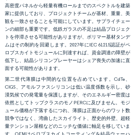
高密度パネルから軽量有機ロールまでのスペクトルを建築
家に提供しており、プロジェクトチームが基材、重量、美
観を一致させることを可能にしています。サプライチェー
ンの細部も重要です。低鉄ガラスの不足は結晶プロジェク
トを停滞させる可能性がありますが、ポリマー基材タンデ
ムはその制約を回避します。2027年にIEC 61215認証がペ
ロブスカイトモジュールに到達すれば、資金調達の障壁が
低下し、結晶シリコンプレーヤーはシェア喪失の加速に直
面する可能性があります。
第二世代薄膜は中間的な位置を占めています。CdTe、
CIGS、アモルファスシリコンは低い温度係数を示し、砂
漠気候での発電量を保護しますが、そのエネルギー密度は
依然としてトップクラスのモノPERCに及びません。モジ
ュール価格が下落するにつれ、薄膜は正面からのワット数
競争ではなく、湾曲したスカイライト、歴史的外壁、超軽
量テンション屋根などのニッチな価値に軸足を移していま
す。OEMはペロブスカイトコーティングを結晶ウェーハ