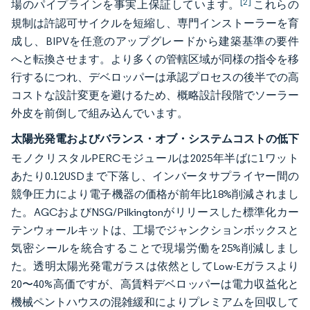
[2]
場のパイプラインを事実上保証しています。
これらの
規制は許認可サイクルを短縮し、専門インストーラーを育
成し、BIPVを任意のアップグレードから建築基準の要件
へと転換させます。より多くの管轄区域が同様の指令を移
行するにつれ、デベロッパーは承認プロセスの後半での高
コストな設計変更を避けるため、概略設計段階でソーラー
外皮を前倒しで組み込んでいます。
太陽光発電およびバランス・オブ・システムコストの低下
モノクリスタルPERCモジュールは2025年半ばに1ワット
あたり0.12USDまで下落し、インバータサプライヤー間の
競争圧力により電子機器の価格が前年比18%削減されまし
た。AGCおよびNSG/Pilkingtonがリリースした標準化カー
テンウォールキットは、工場でジャンクションボックスと
気密シールを統合することで現場労働を25%削減しまし
た。透明太陽光発電ガラスは依然としてLow-Eガラスより
20〜40%高価ですが、高賃料デベロッパーは電力収益化と
機械ペントハウスの混雑緩和によりプレミアムを回収して