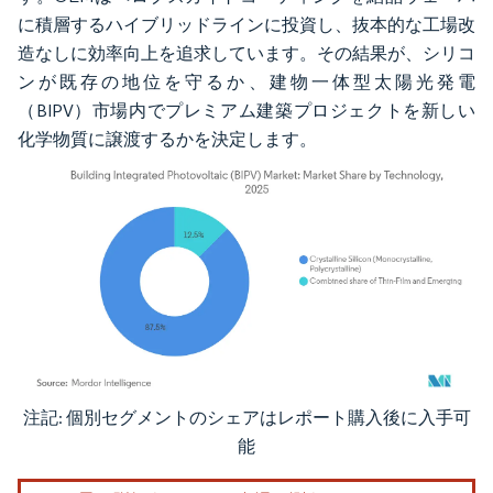
に積層するハイブリッドラインに投資し、抜本的な工場改
造なしに効率向上を追求しています。その結果が、シリコ
ンが既存の地位を守るか、建物一体型太陽光発電
（BIPV）市場内でプレミアム建築プロジェクトを新しい
化学物質に譲渡するかを決定します。
注記: 個別セグメントのシェアはレポート購入後に入手可
画像 © Mordor Intelligence。再利用にはCC BY 4.0の表示が必要です。
能