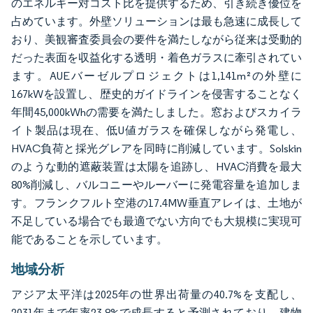
のエネルギー対コスト比を提供するため、引き続き優位を
占めています。外壁ソリューションは最も急速に成長して
おり、美観審査委員会の要件を満たしながら従来は受動的
だった表面を収益化する透明・着色ガラスに牽引されてい
ます。AUEバーゼルプロジェクトは1,141m²の外壁に
167kWを設置し、歴史的ガイドラインを侵害することなく
年間45,000kWhの需要を満たしました。窓およびスカイラ
イト製品は現在、低U値ガラスを確保しながら発電し、
HVAC負荷と採光グレアを同時に削減しています。Solskin
のような動的遮蔽装置は太陽を追跡し、HVAC消費を最大
80%削減し、バルコニーやルーバーに発電容量を追加しま
す。フランクフルト空港の17.4MW垂直アレイは、土地が
不足している場合でも最適でない方向でも大規模に実現可
能であることを示しています。
地域分析
アジア太平洋は2025年の世界出荷量の40.7%を支配し、
2031年まで年率23.8%で成長すると予測されており、建物