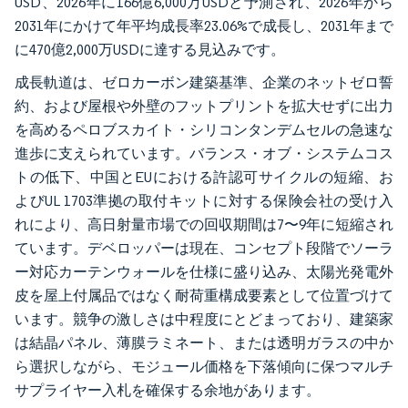
USD、2026年に166億6,000万USDと予測され、2026年から
2031年にかけて年平均成長率23.06%で成長し、2031年まで
に470億2,000万USDに達する見込みです。
成長軌道は、ゼロカーボン建築基準、企業のネットゼロ誓
約、および屋根や外壁のフットプリントを拡大せずに出力
を高めるペロブスカイト・シリコンタンデムセルの急速な
進歩に支えられています。バランス・オブ・システムコス
トの低下、中国とEUにおける許認可サイクルの短縮、お
よびUL 1703準拠の取付キットに対する保険会社の受け入
れにより、高日射量市場での回収期間は7〜9年に短縮され
ています。デベロッパーは現在、コンセプト段階でソーラ
ー対応カーテンウォールを仕様に盛り込み、太陽光発電外
皮を屋上付属品ではなく耐荷重構成要素として位置づけて
います。競争の激しさは中程度にとどまっており、建築家
は結晶パネル、薄膜ラミネート、または透明ガラスの中か
ら選択しながら、モジュール価格を下落傾向に保つマルチ
サプライヤー入札を確保する余地があります。