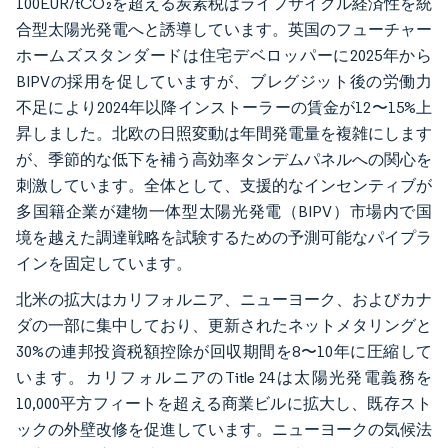
100EUR/tCO₂を超える炭素税はライフサイクル経済性を統
合型太陽光発電へと誘導しています。英国のフューチャー
ホームズスタンダードは住宅デベロッパーに2025年から
BIPVの採用を促していますが、ブレグジット後の労働力
不足により2024年以降インストーラーの賃金が12〜15%上
昇しました。北欧の日照変動は年間発電量を複雑にします
が、季節的な低下を補う高効率タンデムパネルへの関心を
刺激しています。全体として、支援的なインセンティブが
多国籍企業が建物一体型太陽光発電（BIPV）市場内で国
境を越えた調達戦略を試験するための予測可能なパイプラ
インを固定しています。
北米の拡大はカリフォルニア、ニューヨーク、およびカナ
ダの一部に集中しており、更新されたネットメタリングと
30%の連邦投資税額控除が回収期間を8〜10年に圧縮して
います。カリフォルニアのTitle 24は太陽光発電義務を
10,000平方フィートを超える商業ビルに拡大し、既存スト
ックの外壁改修を促進しています。ニューヨークの気候法