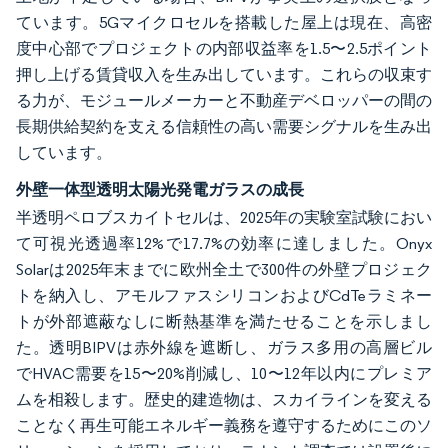
ています。5Gマイクロセルを搭載した屋上は現在、高密
度中心部でプロジェクトの内部収益率を1.5〜2.5ポイント
押し上げる賃貸収入を生み出しています。これらの収束す
る力が、モジュールメーカーと不動産デベロッパーの間の
長期供給契約を支える信頼性の高い需要シグナルを生み出
しています。
外壁一体型透明太陽光発電ガラスの成長
半透明ペロブスカイトセルは、2025年の実験室試験におい
て可視光透過率12%で17.7%の効率に達しました。Onyx
Solarは2025年末までに欧州全土で300件の外壁プロジェク
トを納入し、アモルファスシリコンおよびCdTeラミネー
トが外部遮蔽なしに断熱基準を満たせることを示しまし
た。透明BIPVは赤外線を遮断し、ガラス多用の高層ビル
でHVAC需要を15〜20%削減し、10〜12年以内にプレミア
ムを相殺します。歴史的建造物は、スカイラインを変える
ことなく再生可能エネルギー義務を遵守するためにこのソ