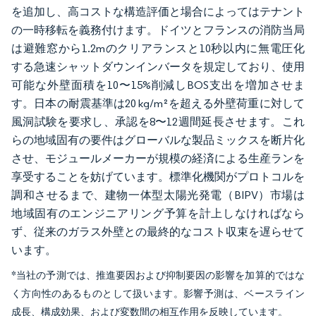
を追加し、高コストな構造評価と場合によってはテナント
の一時移転を義務付けます。ドイツとフランスの消防当局
は避難窓から1.2mのクリアランスと10秒以内に無電圧化
する急速シャットダウンインバータを規定しており、使用
可能な外壁面積を10〜15%削減しBOS支出を増加させま
す。日本の耐震基準は20 kg/m²を超える外壁荷重に対して
風洞試験を要求し、承認を8〜12週間延長させます。これ
らの地域固有の要件はグローバルな製品ミックスを断片化
させ、モジュールメーカーが規模の経済による生産ランを
享受することを妨げています。標準化機関がプロトコルを
調和させるまで、建物一体型太陽光発電（BIPV）市場は
地域固有のエンジニアリング予算を計上しなければなら
ず、従来のガラス外壁との最終的なコスト収束を遅らせて
います。
*当社の予測では、推進要因および抑制要因の影響を加算的ではな
く方向性のあるものとして扱います。影響予測は、ベースライン
成長、構成効果、および変数間の相互作用を反映しています。