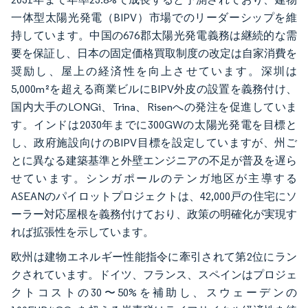
一体型太陽光発電（BIPV）市場でのリーダーシップを維
持しています。中国の676郡太陽光発電義務は継続的な需
要を保証し、日本の固定価格買取制度の改定は自家消費を
奨励し、屋上の経済性を向上させています。深圳は
5,000m²を超える商業ビルにBIPV外皮の設置を義務付け、
国内大手のLONGi、Trina、Risenへの発注を促進していま
す。インドは2030年までに300GWの太陽光発電を目標と
し、政府施設向けのBIPV目標を設定していますが、州ご
とに異なる建築基準と外壁エンジニアの不足が普及を遅ら
せています。シンガポールのテンガ地区が主導する
ASEANのパイロットプロジェクトは、42,000戸の住宅にソ
ーラー対応屋根を義務付けており、政策の明確化が実現す
れば拡張性を示しています。
欧州は建物エネルギー性能指令に牽引されて第2位にラン
クされています。ドイツ、フランス、スペインはプロジェ
クトコストの30〜50%を補助し、スウェーデンの