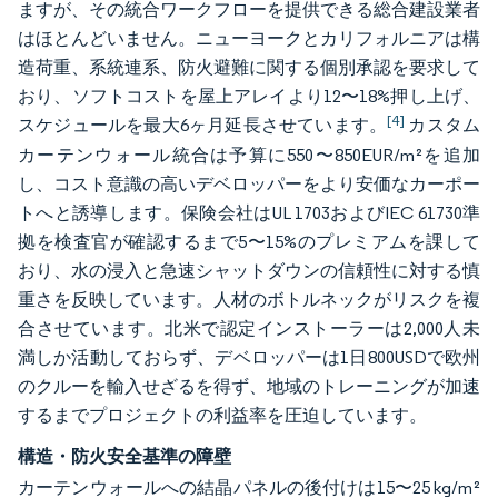
ますが、その統合ワークフローを提供できる総合建設業者
はほとんどいません。ニューヨークとカリフォルニアは構
造荷重、系統連系、防火避難に関する個別承認を要求して
おり、ソフトコストを屋上アレイより12〜18%押し上げ、
[4]
スケジュールを最大6ヶ月延長させています。
カスタム
カーテンウォール統合は予算に550〜850EUR/m²を追加
し、コスト意識の高いデベロッパーをより安価なカーポー
トへと誘導します。保険会社はUL 1703およびIEC 61730準
拠を検査官が確認するまで5〜15%のプレミアムを課して
おり、水の浸入と急速シャットダウンの信頼性に対する慎
重さを反映しています。人材のボトルネックがリスクを複
合させています。北米で認定インストーラーは2,000人未
満しか活動しておらず、デベロッパーは1日800USDで欧州
のクルーを輸入せざるを得ず、地域のトレーニングが加速
するまでプロジェクトの利益率を圧迫しています。
構造・防火安全基準の障壁
カーテンウォールへの結晶パネルの後付けは15〜25 kg/m²