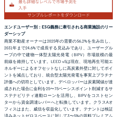
エンドユーザー別：ESG義務に牽引される商業施設のリー
ダーシップ
商業不動産オーナーは2025年の需要の56.2%を生み出し、
2031年まで24.6%で成長する見込みであり、ユーザーグル
ープの中で建物一体型太陽光発電（BIPV）市場規模の最
前線を維持しています。LEED v5は現在、現地再生可能エ
ネルギーによるオフセットなしに高炭素外壁に対してポイ
ントを減点しており、統合型太陽光発電を事実上プラチナ
評価への切符としています。デベロッパーは炭素閾値が達
成された場合に金利を25〜75ベーシスポイント削減するサ
ステナビリティ連動ローンを活用し、BIPVをコストセン
ターから資金調達レバーへと転換しています。クラスAオ
フィスはまた、威信を収益化しています。テナントは検証
済みネットゼロスペースに対して3〜5%の賃料プレミアム