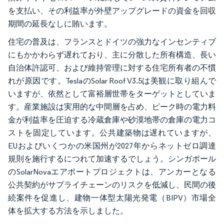
を支払い、その利益率が外壁アップグレードの資金を回収
期間の延長なしに賄います。
住宅の普及は、フランスとドイツの強力なインセンティブ
にもかかわらず遅れており、主に分散した所有構造、長い
自治体許認可、および維持管理に対する住宅所有者の不慣
れが原因です。TeslaのSolar Roof V3.5は美観に取り組んで
いますが、依然として富裕層世帯をターゲットとしていま
す。産業施設は実用的な中間層を占め、ピーク時の電力料
金が利益率を圧迫する冷蔵倉庫や砂漠地帯の倉庫の電力コ
ストを固定しています。公共建築物は遅れていますが、
EUおよびいくつかの米国州が2027年からネットゼロ調達
規則を施行するにつれて加速するでしょう。シンガポール
のSolarNovaエアポートプロジェクトは、アンカーとなる
公共契約がサプライチェーンのリスクを低減し、民間の後
続案件を促進し、建物一体型太陽光発電（BIPV）市場全
体を拡大する方法を示しました。