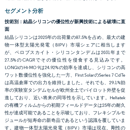
セグメント分析
技術別：結晶シリコンの優位性が新興技術による破壊に直
面
結晶シリコンは2025年の出荷量の87.5%を占め、最大の建
物一体型太陽光発電（BIPV）市場シェアに相当します
が、ペロブスカイト・シリコンタンデムは2031年まで
27.5%のCAGRでその優位性を侵食する見込みです。
LONGiのHi-MO 9は24.92%の効率を達成し、シリコンの高
ワット数優位性を強化した一方、First SolarのSeries 7 CdTe
は高温倉庫での出力を維持しました。それでも、29.1%効
率の実験室タンデムセルが欧州全土でパイロット外壁を促
進しており、近い将来の同等性を示しています。Heliatek
の有機フィルムからの初期フィールドデータは25年の耐久
性が達成可能であることを示唆しており、フレキシブルモ
ジュールが短寿命の新奇品であるという認識を覆していま
す。建物一体型太陽光発電（BIPV）市場は現在、剛性の