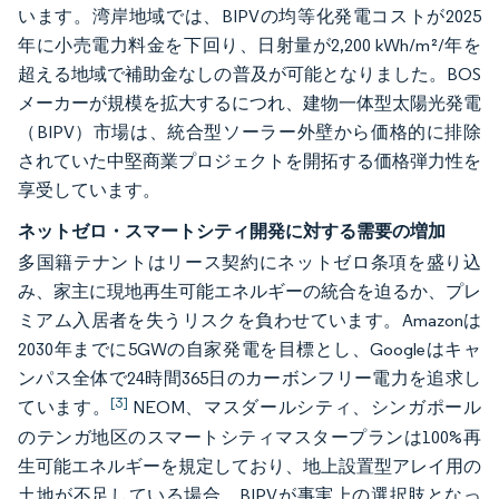
います。湾岸地域では、BIPVの均等化発電コストが2025
年に小売電力料金を下回り、日射量が2,200 kWh/m²/年を
超える地域で補助金なしの普及が可能となりました。BOS
メーカーが規模を拡大するにつれ、建物一体型太陽光発電
（BIPV）市場は、統合型ソーラー外壁から価格的に排除
されていた中堅商業プロジェクトを開拓する価格弾力性を
享受しています。
ネットゼロ・スマートシティ開発に対する需要の増加
多国籍テナントはリース契約にネットゼロ条項を盛り込
み、家主に現地再生可能エネルギーの統合を迫るか、プレ
ミアム入居者を失うリスクを負わせています。Amazonは
2030年までに5GWの自家発電を目標とし、Googleはキャ
ンパス全体で24時間365日のカーボンフリー電力を追求し
[3]
ています。
NEOM、マスダールシティ、シンガポール
のテンガ地区のスマートシティマスタープランは100%再
生可能エネルギーを規定しており、地上設置型アレイ用の
土地が不足している場合、BIPVが事実上の選択肢となっ