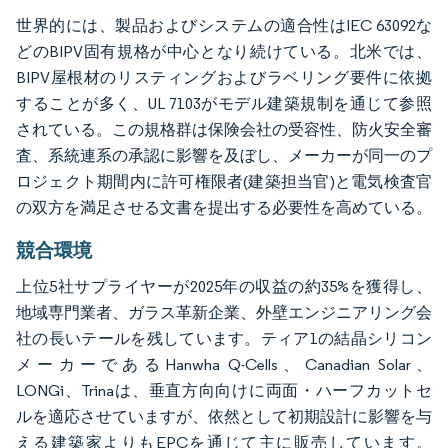
世界的には、製品およびシステムの適合性はIEC 63092な
どのBIPV固有規格が中心となり続けている。北米では、
BIPV屋根材のリスティングおよびラベリング要件に依拠
することが多く、UL 7103がモデル建築規制を通じて参照
されている。この規格群は保険会社の受容性、防火安全審
査、系統連系の承認に影響を及ぼし、メーカーが同一のプ
ロジェクト期間内に許可権限者(建築担当官)と電気検査官
の双方を満足させる文書を提出する必要性を高めている。
競合環境
上位5社サプライヤーが2025年の収益の約35%を獲得し、
地域専門業者、ガラス革新企業、外壁エンジニアリング会
社の長いテールを残しています。ティア1の結晶シリコン
メーカーであるHanwha Q-Cells、Canadian Solar、
LONGi、Trinaは、垂直方向向けに両面・ハーフカットセ
ルを適応させていますが、依然として初期設計に影響を与
える建築家よりもEPCを通じて主に販売しています。