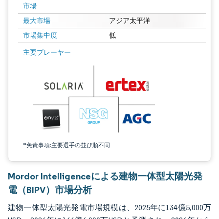
市場
最大市場
アジア太平洋
市場集中度
低
画像 © Mordor Intelligence。再利用にはCC BY 4.0の表示が必要です。
主要プレーヤー
*免責事項:主要選手の並び順不同
Mordor Intelligenceによる建物一体型太陽光発
電（BIPV）市場分析
建物一体型太陽光発電市場規模は、2025年に134億5,000万