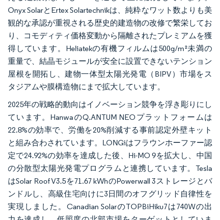
Onyx SolarとErtex Solartechnikは、純粋なワット数よりも美
観的な承認が重視される歴史的建造物の改修で繁栄してお
り、コモディティ価格変動から隔離されたプレミアムを獲
得しています。Heliatekの有機フィルムは500g/m²未満の
重量で、結晶モジュールが安全に設置できないテンション
屋根を開拓し、建物一体型太陽光発電（BIPV）市場をス
タジアムや膜構造物にまで拡大しています。
2025年の戦略的動向はイノベーション競争を浮き彫りにし
ています。HanwaのQ.ANTUM NEOプラットフォームは
22.8%の効率で、労働を20%削減する事前認定外壁キット
と組み合わされています。LONGiはフラウンホーファー認
定で24.92%の効率を達成した後、Hi-MO 9を拡大し、中国
の分散型太陽光発電プログラムと連携しています。Tesla
はSolar Roof V3.5を71.67 kWhのPowerwall 3ストレージとバ
ンドルし、高級住宅向けに3日間のオフグリッド自律性を
実現しました。Canadian SolarのTOPBiHiku7は740Wの出
力を達成し、低照度の北部市場をターゲットとしていま