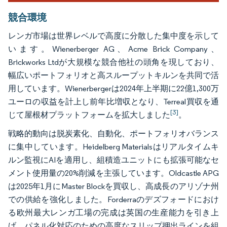
競合環境
レンガ市場は世界レベルで高度に分散した集中度を示して
います。Wienerberger AG、Acme Brick Company、
Brickworks Ltdが大規模な競合他社の頭角を現しており、
幅広いポートフォリオと高スループットキルンを共同で活
用しています。Wienerbergerは2024年上半期に22億1,300万
ユーロの収益を計上し前年比増収となり、Terreal買収を通
[3]
じて屋根材プラットフォームを拡大しました
。
戦略的動向は脱炭素化、自動化、ポートフォリオバランス
に集中しています。Heidelberg Materialsはリアルタイムキ
ルン監視にAIを適用し、組積造ユニットにも拡張可能なセ
メント使用量の20%削減を主張しています。Oldcastle APG
は2025年1月にMaster Blockを買収し、高成長のアリゾナ州
での供給を強化しました。Forderraのデズフォードにおけ
る欧州最大レンガ工場の完成は英国の生産能力を引き上
げ、パネル化対応のための高度なスリップ押出ラインを組