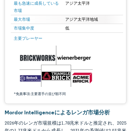
最も急速に成長している
アジア太平洋
市場
最大市場
アジア太平洋地域
市場集中度
低
画像 © Mordor Intelligence。再利用にはCC BY 4.0の表示が必要です。
主要プレーヤー
*免責事項:主要選手の並び順不同
Mordor Intelligenceによるレンガ市場分析
2026年のレンガ市場規模は1.78兆米ドルと推定され、2025
年の1.73兆米ドルから成長し、2031年の予測値は2.03兆米