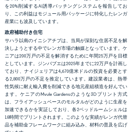
を20%削減するAI誘導バッチングシステムを報告してお
り、この利益はモジュール用パッケージに特化したレンガ
産業にも波及しています。
政府補助付き住宅
サハラ以南のイニシアチブは、当局が深刻な住居不足を解
決しようとする中でレンガ市場の触媒となっています。ケ
ニアは200万戸の不足を解消するために年間25万戸を目標
としています。ジンバブエは2025年までに22万戸を計画し
ており、ナイジェリアは4,670億米ドルの投資を必要とす
る2,800万戸の不足を推定しています。建設業者は、熱帯
性気候に耐え輸入費を削減できる地元産組積造を好んでい
ます。ケニアのMvule Gardensのような3Dプリント方式
は、フライアッシュベースのモルタルがどのように生産を
加速できるかを実証しており、各2ベッドルームシェルは
18時間でプリントされます。このような実績がレンガ代替
品を補助金フレームワークに組み込み、材料の普及を広げ