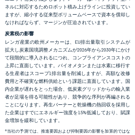
ネルに対応するためロボット積み上げラインに投資してい
ますが、縮小する従来型ボリュームベースで資本を償却し
なければならず、マージンが圧迫されています。
炭素税の影響
レンガ産業の欧州メーカーは、EU排出量取引システムが
拡大し炭素国境調整メカニズムが2026年から2030年にかけ
て段階的に導入されるにつれ、コンプライアンスコストの
上昇に直面しています。バイオメタンまたは水素に移行す
る生産者はスコープ1排出量を削減しますが、高額な改修
費用と不確実な燃料供給という課題に直面しています。国
内企業が遅れをとった場合、低炭素グリッドからの輸入業
者が足場を得る可能性があり、競争的な序列が再編される
ことになります。再生バーナーと乾燥機の熱回収を採用し
た企業はすでにエネルギー強度を15%低減しており、賦課
金増加を緩和しています。
*当社の予測では、推進要因および抑制要因の影響を加算的ではな