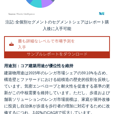
注記: 全個別セグメントのセグメントシェアはレポート購
画像 © Mordor Intelligence。再利用にはCC BY 4.0の表示が必要です。
入後に入手可能
用途別：コア建築用途が優位性を維持
建築物用途は2025年のレンガ市場シェアの59.10%を占め、
構造壁とファサードにおける組積造の歴史的役割を反映し
ています。気密エンベロープと耐火性を促進する基準の更
新がこの中核需要を維持しています。ただし、歩道および
舗装ソリューションのレンガ市場規模は、家庭が屋外改修
に投資し自治体が歩道を歩行者の増加に対応するために改
修するにつれ、3.02%のCAGRで拡大しています。