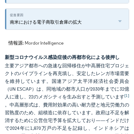
南米における電子商取引倉庫の拡大
情報源: Mordor Intelligence
新型コロナウイルス感染症後の再都市化による後押し
主要アジア都市への急速な回帰移住が中高層住宅プロジェ
クトのパイプラインを再充填し、安定したレンガ市場需要
を維持しています。国連アジア太平洋経済社会委員会
（UN ESCAP）は、同地域の都市人口が2030年までに32億
[1]
人に達し、22のメガシティを生み出すと予測しています
。中高層形式は、費用対効果の高い耐力壁と地元労働力の
習熟度のため、組積造に依存しています。政府は不足を解
消するために公営住宅予算を拡大しており——インドだけ
で2024年に1,870万戸の不足を記録し、インドネシアは