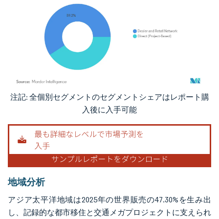
注記: 全個別セグメントのセグメントシェアはレポート購
画像 © Mordor Intelligence。再利用にはCC BY 4.0の表示が必要です。
入後に入手可能
地域分析
アジア太平洋地域は2025年の世界販売の47.30%を生み出
し、記録的な都市移住と交通メガプロジェクトに支えられ