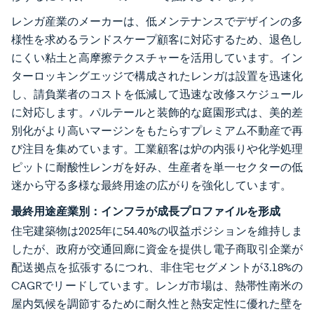
レンガ産業のメーカーは、低メンテナンスでデザインの多
様性を求めるランドスケープ顧客に対応するため、退色し
にくい粘土と高摩擦テクスチャーを活用しています。イン
ターロッキングエッジで構成されたレンガは設置を迅速化
し、請負業者のコストを低減して迅速な改修スケジュール
に対応します。パルテールと装飾的な庭園形式は、美的差
別化がより高いマージンをもたらすプレミアム不動産で再
び注目を集めています。工業顧客は炉の内張りや化学処理
ピットに耐酸性レンガを好み、生産者を単一セクターの低
迷から守る多様な最終用途の広がりを強化しています。
最終用途産業別：インフラが成長プロファイルを形成
住宅建築物は2025年に54.40%の収益ポジションを維持しま
したが、政府が交通回廊に資金を提供し電子商取引企業が
配送拠点を拡張するにつれ、非住宅セグメントが3.18%の
CAGRでリードしています。レンガ市場は、熱帯性南米の
屋内気候を調節するために耐久性と熱安定性に優れた壁を