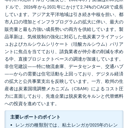
ドルで、2026年から2031年にかけて2.74%のCAGRで成長
しています。アジア太平洋地域は引き続き中核を担い、都
市人口の増加とインフラプログラムの拡大に伴い、最大の
販売量と最も力強い成長勢いの両方を供給しています。製
品革新は、気候規制の強化に対応した低炭素フライアッシ
ュおよびカルシウムシリケート（珪酸カルシウム）バリア
ントに焦点を当てており、請負業者が仲介者の削減を求め
る中、直接プロジェクトベースの調達が加速しています。
非住宅建設——特に物流倉庫、データセンター、交通ハブ
——からの需要は住宅活動を上回っており、デジタル経済
の拡大と公共事業支出を反映しています。一方、欧州の生
産者は炭素国境調整メカニズム（CBAM）によるコスト圧
力に直面しており、先進企業は脱炭素化キルンと代替燃料
への投資を進めています。
主要レポートのポイント
レンガの種類別では、粘土レンガが2025年のレン