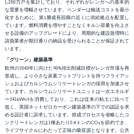
1,250万戸を集計しており、それぞれがレンガへの基本的
な需要を増幅させています。ベンダーは輸送コストを最小
化するために、第1層成長回廊の近くに供給拠点を配置し
ています。燃料消費を増やすことなくキルン容量を向上さ
せる設備のアップグレードにより、周期的な建設急増時に
請負業者が期日通りの納品を受けられることが保証されて
います。
「グリーン」建築基準
欧州の2040年に向けた90%排出削減目標がレンガ市場を再
形成し、より小さな炭素フットプリントを持つフライアッ
シュおよびカルシウムシリケートレンガの採用を加速させ
ています。カルシウムシリケートユニットは一次エネルギ
ー241kWh/tを消費しており、これは従来の粘土に比べて
低く、英国ネットゼロカーボン建築基準の下での認証を求
める設計者に訴求しています。焼成プロセスを省略したコ
ンクリートレンガは1棟あたり2.4トンのCO₂を節約でき、
ライフサイクルにわたって正味の吸収源となります。公共