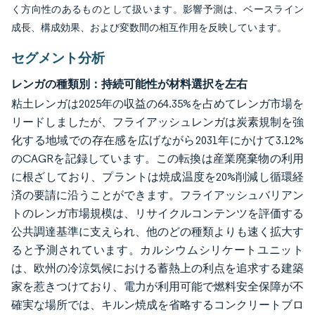
く方向性のあるものとして扱います。影響予測は、ベースライン
成長、構成効果、および変数間の相互作用を反映しています。
セグメント分析
レンガの種類別：持続可能性が材料選択を左右
粘土レンガは2025年の収益の64.35%を占めてレンガ市場を
リードしましたが、フライアッシュレンガは炭素規制を強
化する地域での存在感を広げながら2031年にかけて3.12%
のCAGRを記録しています。この転換は産業廃棄物の利用
に根ざしており、プラントは焼成温度を20%削減し循環経
済の要請に沿うことができます。フライアッシュバリアン
トのレンガ市場規模は、リサイクルコンテンツを評価する
公共調達基準に支えられ、他のどの種類よりも速く拡大す
ると予測されています。カルシウムシリケートユニット
は、欧州の冷涼気候における蓄熱上の利点を追求する建築
家を惹きつけており、電力が利用可能で燃料安全保障が不
確実な場所では、キルン焼成を省略するコンクリートブロ