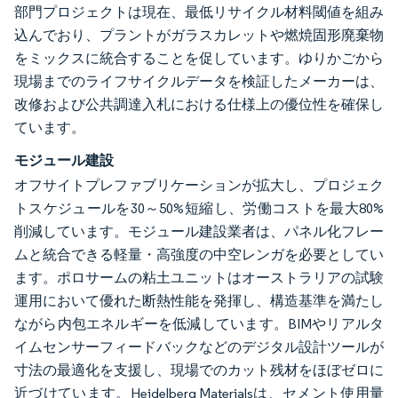
部門プロジェクトは現在、最低リサイクル材料閾値を組み
込んでおり、プラントがガラスカレットや燃焼固形廃棄物
をミックスに統合することを促しています。ゆりかごから
現場までのライフサイクルデータを検証したメーカーは、
改修および公共調達入札における仕様上の優位性を確保し
ています。
モジュール建設
オフサイトプレファブリケーションが拡大し、プロジェク
トスケジュールを30～50%短縮し、労働コストを最大80%
削減しています。モジュール建設業者は、パネル化フレー
ムと統合できる軽量・高強度の中空レンガを必要としてい
ます。ポロサームの粘土ユニットはオーストラリアの試験
運用において優れた断熱性能を発揮し、構造基準を満たし
ながら内包エネルギーを低減しています。BIMやリアルタ
イムセンサーフィードバックなどのデジタル設計ツールが
寸法の最適化を支援し、現場でのカット残材をほぼゼロに
近づけています。Heidelberg Materialsは、セメント使用量