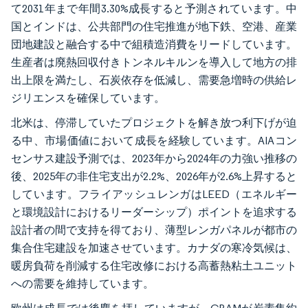
て2031年まで年間3.30%成長すると予測されています。中
国とインドは、公共部門の住宅推進が地下鉄、空港、産業
団地建設と融合する中で組積造消費をリードしています。
生産者は廃熱回収付きトンネルキルンを導入して地方の排
出上限を満たし、石炭依存を低減し、需要急増時の供給レ
ジリエンスを確保しています。
北米は、停滞していたプロジェクトを解き放つ利下げが迫
る中、市場価値において成長を経験しています。AIAコン
センサス建設予測では、2023年から2024年の力強い推移の
後、2025年の非住宅支出が2.2%、2026年が2.6%上昇すると
しています。フライアッシュレンガはLEED（エネルギー
と環境設計におけるリーダーシップ）ポイントを追求する
設計者の間で支持を得ており、薄型レンガパネルが都市の
集合住宅建設を加速させています。カナダの寒冷気候は、
暖房負荷を削減する住宅改修における高蓄熱粘土ユニット
への需要を維持しています。