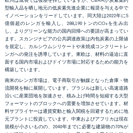
欧州は成長では後塵を拝していますが、CBAMが炭素集約
型輸入品を晒し地元の低炭素先進企業に報奨を与える中で
イノベーションをリードしています。同大陸は2022年に5
億個超のレンガを輸入し、288,190トンのCO₂を生み出
し、よりグリーンな能力の国内回帰への要請が高まってい
ます。スカンジナビアの公共調達政策は内包炭素の上限値
を規定し、カルシウムシリケートや未焼成コンクリートレ
ンガへの発注を誘導しています。東欧は、材料の逼迫に直
面する国内市場およびドイツ市場に対応するための能力を
構築しています。
南米のレンガ市場は、電子商取引が触媒となった倉庫・物
流開発を軸に展開しています。ブラジルは新しい高速道路
沿いに産業団地を加速させ、積み上げ時間を短縮する大型
フォーマットのブロックへの需要を増加させています。材
料サプライヤーは通貨変動と輸入関税を回避するために地
元プラントに投資しています。中東およびアフリカは現在
規模が小さいものの、2040年までに必要な建築物の70%が