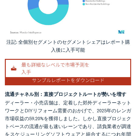
注記: 全個別セグメントのセグメントシェアはレポート購
画像 © Mordor Intelligence。再利用にはCC BY 4.0の表示が必要です。
入後に入手可能
流通チャネル別：直接プロジェクトルートが勢いを増す
ディーラー・小売店舗は、定着した郊外ディーラーネット
ワークとDIYリフォーム需要のおかげで、2025年のレンガ
市場収益の59.20%を獲得しました。しかし直接プロジェク
トベースの流通が最も速いレーンであり、請負業者が調達
をスケジューリングソフトウェアと統合するにつれ年間