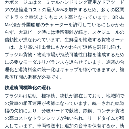
カボタージュはターミナルハンドリング費用がドアツード
アの総輸送コストの最大35%を加算するため、多くの区間
でトラック輸送よりもコスト高となっています。BR do
Mar法が外国船舶のチャーターを許可しているにもかかわ
らず、大豆ピーク時には港湾混雑が続き、スケジュールの
信頼性が損なわれています。生鮮品を輸送する貨物オーナ
ーは、より高い排出量にもかかわらず道路を選好し続け、
ブラジル貨物・物流市場が持続可能性目標を達成するため
に必要なモーダルリバランスを遅らせています。通関の合
理化と港湾料金の統一化はギャップを縮小できますが、複
数省庁間の調整が必要です。
鉄道軌間標準化の遅れ
ブラジルは広軌、標準軌、狭軌が混在しており、地域間で
の貨車の相互運用が複雑になっています。統一された軌道
幅の欠如により、分岐ヤードで穀物、鉄鋼、コンテナ貨物
の高コストなトランシップが強いられ、リードタイムが増
大しています。車両輸送車は追加の台車を保有するか、軌