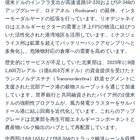
億米ドルのインフラ支出が高速道路SP-330およびSP-348の
アップグレード、ロドアネル（Rodoanel）の延伸、インタ
ーモーダルヤードの拡張を行っています。リオデジャネイ
ロはエネルギーセクターの需要と洋上FPSO物流に結びつ
いた活性化された港湾地区を活用しています。ミナスジェ
ライス州は鉱業を超えてバッテリーパックアセンブリへと
多角化し、危険物対応の倉庫への需要を高めています。
歴史的にサービスが不足していた北東部は、2025年に8億
1,600万レアル（1億6,810万米ドル）の資金提供を受けたト
ランスノルデスチナ（Transnordestina）鉄道セグメントに
支援された北部アーク港の穀物スループットを通じて加速
しています。世界銀行と共同融資されたバイア州の2億米
ドルの強靭性プログラムが、風力発電クラスターをサルバ
ドール港に結ぶ回廊を近代化しています。これらのアップ
グレードは北東部を再生可能エネルギーコンポーネントと
農産物バルク輸出のハブとして再配置しています。
中西部はBR-163およびBR-364のトラック輸送レーンを収穫