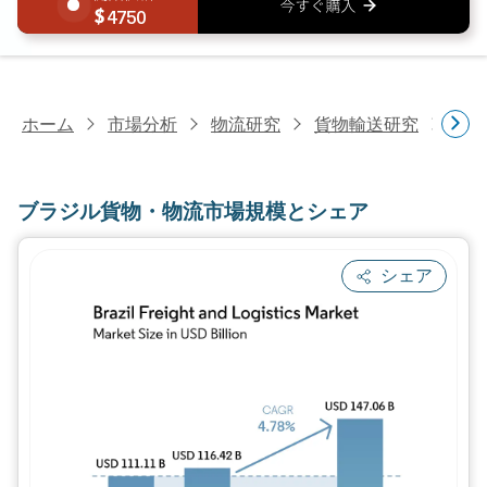
4750
ホーム
市場分析
物流研究
貨物輸送研究
ブラ
ブラジル貨物・物流市場規模とシェア
シェア