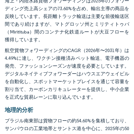
海上・内陸水路貨物フォワーディングは2025年のフォワー
ディング売上高シェアの73.60%を占め、輸出主導の商品を
反映しています。長距離トラック輸送は主要な前後輸送区
間であり続けますが、マトグロッソ州とミリティトゥバ
（Miritituba）間のコンテナ化鉄道ルートが大豆フローを
獲得しています。
航空貨物フォワーディングのCAGR（2026年〜2031年）は
4.49%に達し、ワクチン接種済みペット輸送、電子機器の
発売、ファッションシーズンが速度を必要としています。
デジタルネイティブフォワーダーはハウスエアウェイビル
を自動化し、スポットマーケットプレイスを通じて容量を
割り当て、カーボンカリキュレーターを提供し、中小企業
を正式な貿易レーンに取り込んでいます。
地理的分析
ブラジル南東部は貨物フローの約54.60%を集積しており、
サンパウロの工業地帯とサントス港を中心に、2025年の50