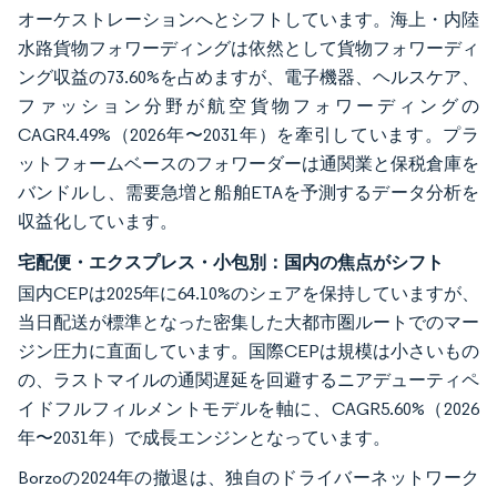
オーケストレーションへとシフトしています。海上・内陸
水路貨物フォワーディングは依然として貨物フォワーディ
ング収益の73.60%を占めますが、電子機器、ヘルスケア、
ファッション分野が航空貨物フォワーディングの
CAGR4.49%（2026年〜2031年）を牽引しています。プラ
ットフォームベースのフォワーダーは通関業と保税倉庫を
バンドルし、需要急増と船舶ETAを予測するデータ分析を
収益化しています。
宅配便・エクスプレス・小包別：国内の焦点がシフト
国内CEPは2025年に64.10%のシェアを保持していますが、
当日配送が標準となった密集した大都市圏ルートでのマー
ジン圧力に直面しています。国際CEPは規模は小さいもの
の、ラストマイルの通関遅延を回避するニアデューティペ
イドフルフィルメントモデルを軸に、CAGR5.60%（2026
年〜2031年）で成長エンジンとなっています。
Borzoの2024年の撤退は、独自のドライバーネットワーク