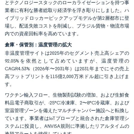
とテクノロジースタックのローカライゼーションを持つ事
業者に有利な勝者総取り経済学を浮き彫りにしました。ハ
イブリッドロッカーピックアップモデルが第2層都市に登
場し、配送失敗コストを削減し、ブラジル貨物・物流市場
内での資産回転率を高めています。
倉庫・保管別：温度管理の拡大
非温度管理サイトは2025年のセグメント売上高シェアの
92.05%を依然として占めていますが、温度管理の
CAGR4.53%（2026年〜2031年）は2031年までにその売上
高フットプリントを115億2,000万米ドル超に引き上げま
す。
ワクチン輸入フロー、生物製剤試験の増加、および生鮮食
料品電子商取引が、-25°C冷凍庫、2〜8°C冷蔵庫、および
室温管理ゾーンを備えたマルチチャンバー施設へと転換し
ています。事業者はIoTプローブと統合された倉庫管理シ
ステムに投資し、ANVISA規則に準拠したリアルタイムの
逸脱アラートを確保しています。