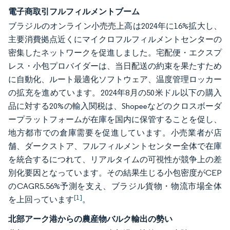
電子商取引フルフィルメントブーム
ブラジルのオンライン小売売上高は2024年に16%拡大し、
主要消費拠点近くにマイクロフルフィルメントセンターの
密集したネットワークを促進しました。宅配便・エクスプ
レス・小包プロバイダーは、当日配送の約束を果たすため
に自動化、ルート最適化ソフトウェア、温度管理ロッカー
の拡充を進めています。2024年8月の50米ドル以下の購入
品に対する20%の輸入関税は、Shopeeなどのクロスボーダ
ープラットフォームが在庫を国内に保管することを促し、
地方都市での倉庫需要を促進しています。小売業者が店
舗、ダークストア、フルフィルメントセンター全体で在庫
を統合するにつれて、リアルタイムの可視性が競争上の差
別化要因となっています。その結果生じる小包密度がCEP
のCAGR5.56%予測を支え、ブラジル貨物・物流市場全体
[1]
を上回っています
。
北部アーク港からの農産物バルク輸出の勢い