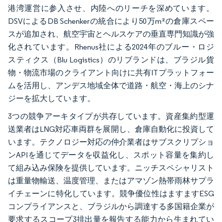
港湾運営に参入させ、内陸へのリーチを深めています。
DSVによるDB Schenkerの統合により50万m²の倉庫スペー
スが追加され、航空宇宙とヘルスケアの垂直専門知識が強
化されています。Rhenus社による2024年のブルー・ロジ
スティクス（Blu Logistics）のリブランドは、ブラジル貨
物・物流市場のクライアント向けに共有ITプラットフォー
ムを活用し、アンデス地域全体で道路・航空・海上のシナ
ジーを拡大しています。
3つの競争アーキタイプが共存しています。資産集約型運
送業者はLNG対応車両群を展開し、倉庫自動化に投資して
います。テクノロジー対応の仲介業者はサブスクリプショ
ンAPIを通じてデータを収益化し、スポット容量を集約し
て組み込み保険を提供しています。ニッチスペシャリスト
は重量物輸送、温度管理、またはアマゾン熱帯雨林サプラ
イチェーンに特化しています。競争優位性はますますESG
コンプライアンスと、ブラジルから調達する多国籍企業が
要求するスコープ3排出量を報告する能力から生まれてい