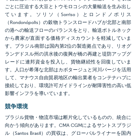
ごとに圧迫する大豆とトウモロコシの大量輸送を生み出し
ています。ソリソ（Sorriso）とロンドノポリス
（Rondonópolis）の穀物トランスロードハブが北部と南部
の港への輸送フローのバランスをとり、輸送ボトルネック
から農家が直面する価格ディスカウントを軽減していま
す。ブラジル南部は国内第2位の製造拠点であり、リオグ
ランデドスル州の洪水後の復興が橋の再建と堤防アップグ
レードに連邦資金を投入し、貨物継続性を回復していま
す。人口が希薄な北部はカボタージュと河川バージを活用
して、マナウス自由貿易地区の輸出業者をコンテナハブに
接続しており、環境許可ガイドラインが耐障害性の高い低
影響インフラを導いています。
競争環境
ブラジル貨物・物流市場は断片化しているものの、統合に
向かう傾向があります。CMA CGMによるサントスブラジ
ル（Santos Brasil）の買収は、グローバルライナーを国内