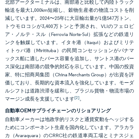
北部アークターミナルは、南部港と比較して内陸トラック
輸送を最大1,000km短縮し、穀物生産者の物流コストを削
減しています。2024〜25年に大豆輸出量が1億547万トン、
トウモロコシが3,400万トンと予測され、VLIのフェロビ
ア・ノルテ・スル（Ferrovia Norte-Sul）拡張などの鉄道リ
ンクを触媒しています。イタキ港（Itaqui）およびミリテ
ィトゥバ港（Miritituba）の民間コンセッションがパナマ
ックス船に適したバース容量を追加し、サントス港のバー
ス深化は南部港の競争的対応を示しています。中国の投資
家、特に招商局集団（China Merchants Group）が出資を評
価しており、長期的な資本流入を強化しています。モーダ
ルシフトは道路渋滞を緩和し、ブラジル貨物・物流市場の
[2]
マージン成長を支援しています
。
自動車OEMサプライチェーンのリショアリング
自動車メーカーは地政学的リスクと通貨変動をヘッジする
ためにコンポーネント生産を国内化しています。アラカラ
カ（Araraquara）のCRRC社の鉄道車両工場とミナスジェ