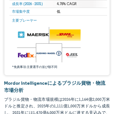
成長率 (2026 - 2031)
4.78% CAGR
市場集中度
低
画像 © Mordor Intelligence。再利用にはCC BY 4.0の表示が必要です。
主要プレーヤー
*免責事項:主要選手の並び順不同
Mordor Intelligenceによるブラジル貨物・物流
市場分析
ブラジル貨物・物流市場規模は2026年に1,164億2,000万米
ドルと推定され、2025年の1,111億1,000万米ドルから成長
し、2031年には1,470億6,000万米ドルに達する見込みで、