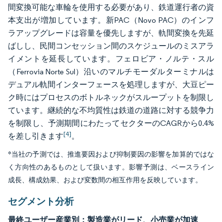
間変換可能な車輪を使用する必要があり、鉄道運行者の資
本支出が増加しています。新PAC（Novo PAC）のインフ
ラアップグレードは容量を優先しますが、軌間変換を先延
ばしし、民間コンセッション間のスケジュールのミスアラ
イメントを延長しています。フェロビア・ノルテ・スル
（Ferrovia Norte Sul）沿いのマルチモーダルターミナルは
デュアル軌間インターフェースを処理しますが、大豆ピー
ク時にはプロセスのボトルネックがスループットを制限し
ています。継続的な不均質性は鉄道の道路に対する競争力
を制限し、予測期間にわたってセクターのCAGRから0.4%
[4]
を差し引きます
。
*当社の予測では、推進要因および抑制要因の影響を加算的ではな
く方向性のあるものとして扱います。影響予測は、ベースライン
成長、構成効果、および変数間の相互作用を反映しています。
セグメント分析
最終ユーザー産業別：製造業がリード、小売業が加速