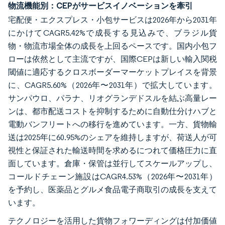
物流機能別：CEPがサービスイノベーションを牽引
宅配便・エクスプレス・小包サービスは2026年から2031年
にかけてCAGR5.42%で成長する見込みで、ブラジル貨
物・物流市場全体の成長を上回るペースです。国内小包フ
ローは依然として主流ですが、国際CEPは新しい輸入関税
閾値に適応するクロスボーダーマーケットプレイスを背景
に、CAGR5.60%（2026年〜2031年）で拡大しています。
サンパウロ、パラナ、リオグランデドスルを結ぶ高量レー
ンは、都市配送コストを抑制するために自動仕分けハブと
電動バンフリートへの移行を進めています。一方、貨物輸
送は2025年に60.95%のシェアを維持しますが、荷送人が可
視性と保証された輸送時間を求めるにつれて価格圧力に直
面しています。倉庫・保管は並行してスケールアップし、
コールドチェーン施設はCAGR4.53%（2026年〜2031年）
を予約し、医薬品とグルメ食品電子商取引の成長を支えて
います。
テクノロジーを活用した貨物フォワーディングは付加価値