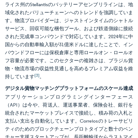
ライス州のStellantisのバッテリーアセンブリラインは、地
域化されたバリューチェーンへのトレンドを強調していま
す。物流プロバイダーは、ジャストインタイムのシャトル
サービス、回収可能な梱包プール、および鉄道側線に接続
された完成車コンパウンドで対応しています。2024年に中
国からの自動車輸入額が31億米ドルに達したことで、イン
バウンドフローには保税倉庫と専用ロールオン・ロールオ
フ容量が必要です。このセクターの複雑さは、ブラジル貨
物・物流市場の収益性見通しを高めるプレミアム収益を維
[3]
持しています
。
デジタル貨物マッチングプラットフォームのスケール達成
アプリケーションプログラミングインターフェース
（API）は今や、荷送人、運送事業者、保険会社、銀行を
統合されたマーケットプレイスで接続し、積み荷の入札と
支払い支出を自動化しています。Correiosのトレーサビリ
ティのためのブロックチェーンプロトタイプと数十のベン
チャー支援スタートアップが、長距離輸送からラストマイ