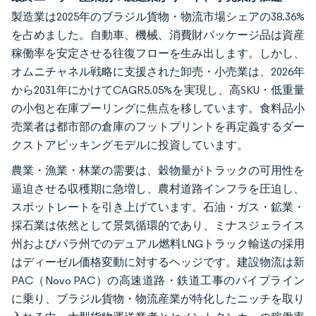
製造業は2025年のブラジル貨物・物流市場シェアの38.36%
を占めました。自動車、機械、消費財パッケージ品は資産
稼働率を安定させる往復フローを生み出します。しかし、
オムニチャネル戦略に支援された卸売・小売業は、2026年
から2031年にかけてCAGR5.05%を実現し、高SKU・低重量
の小包と在庫プーリングに焦点を移しています。食料品小
売業者は都市部の倉庫のフットプリントを再定義するダー
クストアピッキングモデルに投資しています。
農業・漁業・林業の需要は、穀物量がトラックの可用性を
逼迫させる収穫期に急増し、農村道路インフラを圧迫し、
スポットレートを引き上げています。石油・ガス・鉱業・
採石業は依然として景気循環的であり、ミナスジェライス
州およびパラ州でのデュアル燃料LNGトラック輸送の採用
はディーゼル価格変動に対するヘッジです。建設物流は新
PAC（Novo PAC）の高速道路・鉄道工事のパイプライン
に乗り、ブラジル貨物・物流産業が特化したニッチを取り