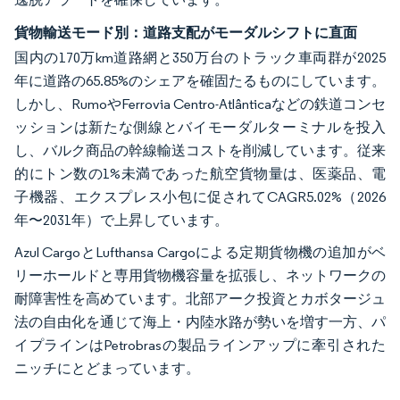
貨物輸送モード別：道路支配がモーダルシフトに直面
国内の170万km道路網と350万台のトラック車両群が2025
年に道路の65.85%のシェアを確固たるものにしています。
しかし、RumoやFerro​via Centro-Atlânticaなどの鉄道コンセ
ッションは新たな側線とバイモーダルターミナルを投入
し、バルク商品の幹線輸送コストを削減しています。従来
的にトン数の1%未満であった航空貨物量は、医薬品、電
子機器、エクスプレス小包に促されてCAGR5.02%（2026
年〜2031年）で上昇しています。
Azul CargoとLufthansa Cargoによる定期貨物機の追加がベ
リーホールドと専用貨物機容量を拡張し、ネットワークの
耐障害性を高めています。北部アーク投資とカボタージュ
法の自由化を通じて海上・内陸水路が勢いを増す一方、パ
イプラインはPetrobrasの製品ラインアップに牽引された
ニッチにとどまっています。