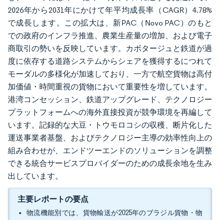
2026年から2031年にかけて年平均成長率（CAGR）4.78%
で成長します。この拡大は、新PAC（Novo PAC）のもと
での政府のインフラ推進、農業生産量の増加、および電子
商取引の勢いを反映しています。カボタージュと鉄道が過
度に依存する道路システムからシェアを獲得するにつれて
モーダルの多様化が加速しており、一方で航空貨物は高付
加価値・時間重視の貨物において重要性を増しています。
港湾コンセッション、鉄道アップグレード、テクノロジー
プラットフォームへの海外直接投資が競争環境を再編して
います。記録的な大豆・トウモロコシの収穫、断片化した
運送事業者基盤、およびテクノロジー主導の効率性向上の
組み合わせが、エンドツーエンドのソリューションを調整
できる統合サービスプロバイダーのための成長余地を生み
出しています。
主要レポートの要点
物流機能別では、貨物輸送が2025年のブラジル貨物・物