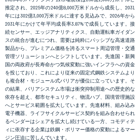
推定され、2025年の240億8,000万米ドルから成長し、2031
年には302億3,000万米ドルに達する見込みで、2026年から
2031年にかけて年平均成長率3.87%で成長しています。接
続センサー、エッジアナリティクス、自動運転車ガイダン
スの統合が進むにつれ、需要は純粋にパッシブな高速道路
製品から、プレミアム価格を誇るスマート周辺管理・交通
管理ソリューションへとシフトしています。先進国・新興
国の両政府が長寿命かつ気候変動に強いインフラへの資金
を投じており、これにより従来の固定式鋼鉄システムより
も複合材・モジュール式バリアが優位に立っています。そ
の結果、バリアシステム市場は衝突抑制用途への歴史的な
依存を超え、都市セキュリティ、物流ハブ、国境管理施設
へとサービス範囲を拡大しています。先進材料、組み込み
電子機器、ライフサイクルサービス契約を組み合わせられ
るベンダーはシェアを拡大し続けている一方、コモディテ
ィに依存する企業は鉄鋼・ポリマー価格の変動によるマー
ジン圧迫に苦しんでいます。