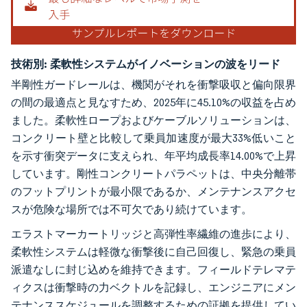
技術別:
柔軟性システムがイノベーションの波をリード
半剛性ガードレールは、機関がそれを衝撃吸収と偏向限界
の間の最適点と見なすため、2025年に45.10%の収益を占め
ました。柔軟性ロープおよびケーブルソリューションは、
コンクリート壁と比較して乗員加速度が最大33%低いこと
を示す衝突データに支えられ、年平均成長率14.00%で上昇
しています。剛性コンクリートパラペットは、中央分離帯
のフットプリントが最小限であるか、メンテナンスアクセ
スが危険な場所では不可欠であり続けています。
エラストマーカートリッジと高弾性率繊維の進歩により、
柔軟性システムは軽微な衝撃後に自己回復し、緊急の乗員
派遣なしに封じ込めを維持できます。フィールドテレマテ
ィクスは衝撃時の力ベクトルを記録し、エンジニアにメン
テナンススケジュールを調整するための証拠を提供してい