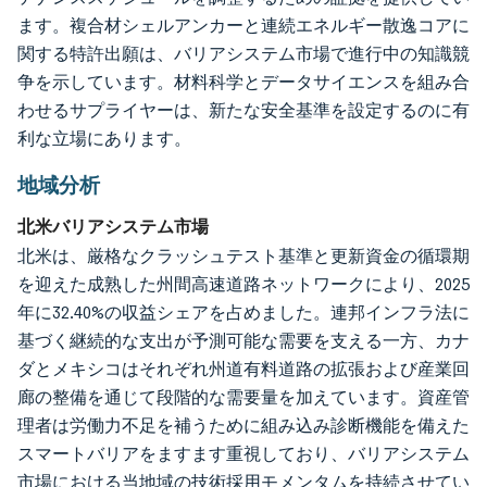
ます。複合材シェルアンカーと連続エネルギー散逸コアに
関する特許出願は、バリアシステム市場で進行中の知識競
争を示しています。材料科学とデータサイエンスを組み合
わせるサプライヤーは、新たな安全基準を設定するのに有
利な立場にあります。
地域分析
北米バリアシステム市場
北米は、厳格なクラッシュテスト基準と更新資金の循環期
を迎えた成熟した州間高速道路ネットワークにより、2025
年に32.40%の収益シェアを占めました。連邦インフラ法に
基づく継続的な支出が予測可能な需要を支える一方、カナ
ダとメキシコはそれぞれ州道有料道路の拡張および産業回
廊の整備を通じて段階的な需要量を加えています。資産管
理者は労働力不足を補うために組み込み診断機能を備えた
スマートバリアをますます重視しており、バリアシステム
市場における当地域の技術採用モメンタムを持続させてい