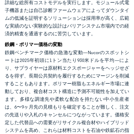
詳細な総所有コストモデルを実行します。モジュール式電
子機器または自己診断ファームウェアによってダウンタイ
ムの低減を証明するソリューションは採用率が高く、広範
な実績のない実験的な設計はバリアシステム市場内での経
済的精査を通過するのに苦労しています。
鉄鋼・ポリマー価格の変動
鉄鋼ベンチマーク価格の急激な変動—Nucorのスポットシ
ートは2025年初頭に1トン当たり930米ドルを平均—によ
り、サプライヤーは原材料エクスポージャーをヘッジせざ
るを得ず、長期公共契約を履行するためにマージンを削減
することもあります。ポリマー樹脂もエネルギー市場に連
動しており、複合材コスト構造に予測不可能性を加えてい
ます。多様な調達先や柔軟な配合を持たない中小生産者
は、6〜9ヶ月先の見積もりを確定することが難しく、注文
の先送りや入札のキャンセルにつながっています。価格安
定した代替品への需要がリサイクル複合材やハイブリッド
システムを高め、これらは材料コストを石油や鉄鉱石の指