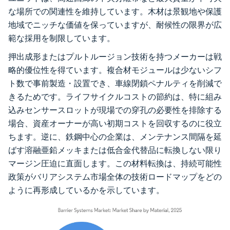
な場所での関連性を維持しています。木材は景観地や保護
地域でニッチな価値を保っていますが、耐候性の限界が広
範な採用を制限しています。
押出成形またはプルトルージョン技術を持つメーカーは戦
略的優位性を得ています。複合材モジュールは少ないシフ
ト数で事前製造・設置でき、車線閉鎖ペナルティを削減で
きるためです。ライフサイクルコストの節約は、特に組み
込みセンサースロットが現場での穿孔の必要性を排除する
場合、資産オーナーが高い初期コストを回収するのに役立
ちます。逆に、鉄鋼中心の企業は、メンテナンス間隔を延
ばす溶融亜鉛メッキまたは低合金代替品に転換しない限り
マージン圧迫に直面します。この材料転換は、持続可能性
政策がバリアシステム市場全体の技術ロードマップをどの
ように再形成しているかを示しています。