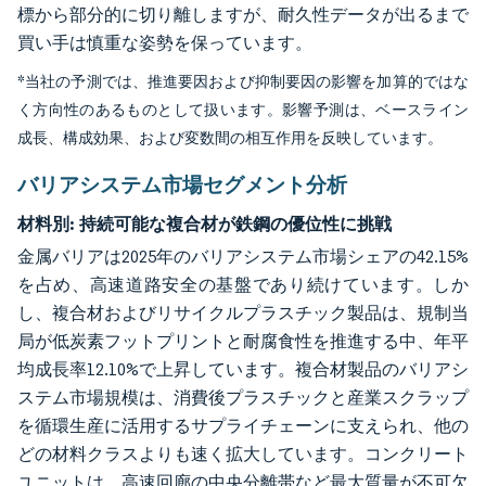
標から部分的に切り離しますが、耐久性データが出るまで
買い手は慎重な姿勢を保っています。
*当社の予測では、推進要因および抑制要因の影響を加算的ではな
く方向性のあるものとして扱います。影響予測は、ベースライン
成長、構成効果、および変数間の相互作用を反映しています。
バリアシステム市場セグメント分析
材料別:
持続可能な複合材が鉄鋼の優位性に挑戦
金属バリアは2025年のバリアシステム市場シェアの42.15%
を占め、高速道路安全の基盤であり続けています。しか
し、複合材およびリサイクルプラスチック製品は、規制当
局が低炭素フットプリントと耐腐食性を推進する中、年平
均成長率12.10%で上昇しています。複合材製品のバリアシ
ステム市場規模は、消費後プラスチックと産業スクラップ
を循環生産に活用するサプライチェーンに支えられ、他の
どの材料クラスよりも速く拡大しています。コンクリート
ユニットは、高速回廊の中央分離帯など最大質量が不可欠