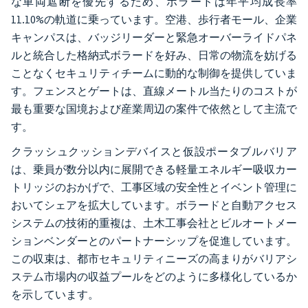
な車両遮断を優先するため、ボラードは年平均成長率
11.10%の軌道に乗っています。空港、歩行者モール、企業
キャンパスは、バッジリーダーと緊急オーバーライドパネ
ルと統合した格納式ボラードを好み、日常の物流を妨げる
ことなくセキュリティチームに動的な制御を提供していま
す。フェンスとゲートは、直線メートル当たりのコストが
最も重要な国境および産業周辺の案件で依然として主流で
す。
クラッシュクッションデバイスと仮設ポータブルバリア
は、乗員が数分以内に展開できる軽量エネルギー吸収カー
トリッジのおかげで、工事区域の安全性とイベント管理に
おいてシェアを拡大しています。ボラードと自動アクセス
システムの技術的重複は、土木工事会社とビルオートメー
ションベンダーとのパートナーシップを促進しています。
この収束は、都市セキュリティニーズの高まりがバリアシ
ステム市場内の収益プールをどのように多様化しているか
を示しています。