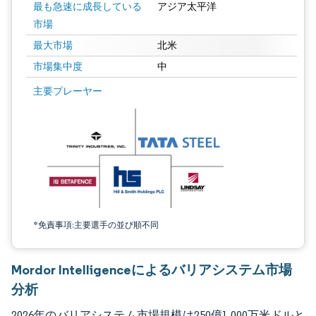
最も急速に成長している
アジア太平洋
市場
最大市場
北米
市場集中度
中
画像 © Mordor Intelligence。再利用にはCC BY 4.0の表示が必要です。
主要プレーヤー
*免責事項:主要選手の並び順不同
Mordor Intelligenceによるバリアシステム市場
分析
2026年のバリアシステム市場規模は250億1,000万米ドルと