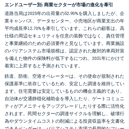
エンドユーザー別:
商業セクターが市場の進化を牽引
道路当局は2025年の出荷量の52.90%を購入しましたが、企
業キャンパス、データセンター、小売地区が商業支出の年
平均成長率12.70%を牽引しています。これらの顧客は、高
仕様の周辺セキュリティを任意の装飾ではなく、責任管理
と事業継続のための必須要件と見なしています。商業施設
のバリアシステム市場規模は、認定された敵対的車両対策
を備えた物件の保険料が低下するにつれ、2031年にかけて
着実に上昇すると予測されています。
鉄道、防衛、空港オペレーターは、その使命が規制された
保護基準に依存しているため、安定した調達を維持してい
ます。住宅需要は安定しているものの機会主義的であり、
自治体が交通静穏化補助金を導入したり、ゲートコミュニ
ティがアメニティをアップグレードしたりする際に活性化
されます。民間セクターの調達サイクルを理解し、破壊行
為やダウンタイムコストの削減による投資収益率を文書化
できるベンダーは、バリアシステム市場で長期的なフレー