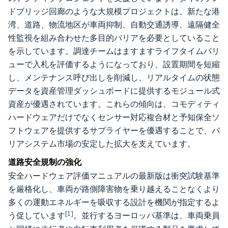
ドブリッジ回廊のような大規模プロジェクトは、新たな港
湾、道路、物流地区が車両抑制、自動交通誘導、遠隔健全
性監視を組み合わせた多目的バリアを必要としていること
を示しています。調達チームはますますライフタイムバリ
ューで入札を評価するようになっており、設置期間を短縮
し、メンテナンス呼び出しを削減し、リアルタイムの状態
データを資産管理ダッシュボードに提供するモジュール式
資産が優遇されています。これらの傾向は、コモディティ
ハードウェアだけでなくセンサー対応複合材と予知保全ソ
フトウェアを提供するサプライヤーを優遇することで、バ
リアシステム市場の安定した拡大を支えています。
道路安全規制の強化
安全ハードウェア評価マニュアルの最新版は衝突試験基準
を厳格化し、車両が路側障害物を乗り越えることなくより
多くの運動エネルギーを吸収する設計を機関が指定するよ
[1]
う促しています
。並行するヨーロッパ基準は、車両乗員