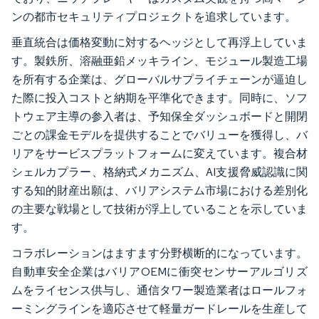
ンの都市セキュリティプロジェクトを追求しています。
垂直統合は価格変動に対するヘッジとして再浮上していま
す。製鉄所、溶融亜鉛メッキライン、モジュール製造工場
を所有する企業は、グローバルサプライチェーンが逼迫し
た際に投入コストと納期を平準化できます。同時に、ソフ
トウェア主導の参入者は、予知保全ダッシュボードと開閉
ごとの課金モデルを提供することでバリューを獲得し、バ
リアをサービスプラットフォームに変えています。複合材
シェルカプラー、格納式メカニズム、AI支援脅威認識に関
する知的財産出願は、バリアシステム市場における差別化
の主要な戦場として技術が浮上していることを示していま
す。
コラボレーションはますます分野横断的になっています。
自動車安全企業はバリアOEMに衝突センサーアルゴリズ
ムをライセンス供与し、通信タワー製造業者はロールフォ
ーミングラインを適応させて軽量ガードレールを生産して