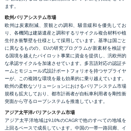
ます。
欧州バリアシステム市場
欧州は炭素削減、景観との調和、騒音緩和を優先してお
り、各機関は建築遺産と調和するリサイクル複合材料や植
生付き衝撃壁を仕様として採用しています。基準は国ごと
に異なるものの、EUの研究プログラムが新素材を検証す
る国境を越えたパイロット事業に資金を提供し、汎欧州的
な承認サイクルを加速させています。多言語対応の認証チ
ームとモジュール式設計ポートフォリオを持つサプライヤ
ーが、この複雑な環境を最も効果的に乗り越えています。
欧州の柔軟なソリューションにおけるバリアシステム市場
規模も拡大しており、都市計画者が自転車利用者を剛性衝
突面から守るロープシステムを推進しています。
アジア太平洋バリアシステム市場
アジア太平洋地域は9.10%のCAGRで他のすべての地域を
上回るペースで成長しています。中国の一帯一路回廊、イ