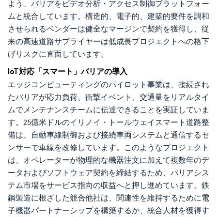
よう、バリアをビデオ分析・アクセス制御プラットフォー
ムと統合しています。構造的、電子的、建築的要件を調和
させられるベンダーは健全なマージンで契約を獲得し、従
来の高速道路サプライヤーは低成長プロジェクトへの格下
げリスクに直面しています。
IoT対応「スマート」バリアの導入
エッジコンピューティングのパイロット事業は、接続され
たバリアが応力負荷、衝撃イベント、交通量をリアルタイ
ムでメンテナンスチームに伝達できることを実証していま
す。25億米ドルのイリノイ・トールウェイスマート道路整
備は、自動車線制御および接続車両システムと通信するセ
ンサーで車線を改修しています。このようなプロジェクト
は、オペレーターが物理的な機器注文に加えて複数年のデ
ータおよびソフトウェア契約を締結するため、バリアシス
テム市場をサービス指向の収益へと押し進めています。鉄
鋼製造に根ざした競合他社は、関連性を維持するために電
子機器パートナーシップを構築するか、統合人材を獲得す