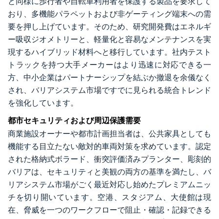
と同様に歩行者や自転車利用者を保護する製品を要求して
おり、多機能パラペットおよび非ゲーティング端末への需
要を押し上げています。そのため、研究開発費はエネルギ
ー吸収ジオメトリーと、軽量化と容易なメンテナンスを実
現するハイブリッド材料へと移行しています。社内テスト
トラックを持つ大手メーカーはより迅速に対応できる一
方、中小企業はパートナーシップを結ぶか撤退を余儀なく
され、バリアシステム市場ですでに見られる統合トレンド
を強化しています。
都市セキュリティおよび周辺保護需要
商業施設オーナーや都市計画担当者は、公共家具としても
機能する目立たない敵対的車両対策を求めています。認定
された格納式ボラード、衝突評価済みプランター、彫刻的
バリアは、セキュリティと美観の両方の基準を満たし、バ
リアシステム市場がごく最近対応し始めたプレミアムニッ
チを切り開いています。空港、スタジアム、大使館は現
在、脅威を一つのワークフローで阻止・確認・記録できる