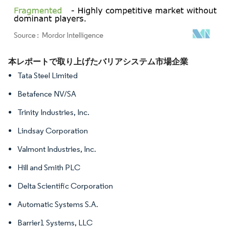
画像 © Mordor Intelligence。再利用にはCC BY 4.0の表示が必要です。
本レポートで取り上げたバリアシステム市場企業
Tata Steel Limited
Betafence NV/SA
Trinity Industries, Inc.
Lindsay Corporation
Valmont Industries, Inc.
Hill and Smith PLC
Delta Scientific Corporation
Automatic Systems S.A.
Barrier1 Systems, LLC