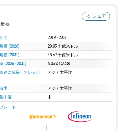
シェア
場概要
期間
2019 - 2031
模 (2026)
28.83 十億米ドル
模 (2031)
38.67 十億米ドル
(2026 - 2031)
6.05% CAGR
急速に成長している市
アジア太平洋
.0の表示が必要です。
市場
アジア太平洋
集中度
中
 Mordor Intelligence。再利用にはCC BY 4.0の表示が必要です。
プレーヤー