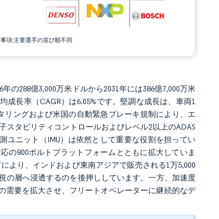
責事項:主要選手の並び順不同
の288億3,000万米ドルから2031年には386億7,000万米
均成長率（CAGR）は6.05%です。堅調な成長は、車両1
タリングおよび米国の自動緊急ブレーキ規制により、エ
スタビリティコントロールおよびレベル2以上のADAS
測ユニット（IMU）は依然として重要な役割を担ってい
応の800ボルトプラットフォームとともに拡大していま
により、インドおよび東南アジアで販売される1万5,000
視の層へ浸透するのを後押ししています。一方、加速度
スの需要を拡大させ、フリートオペレーターに継続的なデ