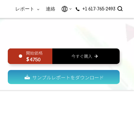
レポート
連絡
+1 617-765-2493
4750