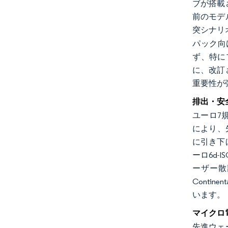
ブが搭載
前のモデ
突シナリ
パック向
ず、特に
に、改訂
重要性が
排出・安
ユーロ7
により、
に引き下
ーロ6d
ーザー散
Conti
います。
マイクロ
先進ウェ