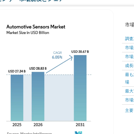
市
調査
市場規
市場規
成長率 
最も
場
画像 © Mordor Intelligence。再利用にはCC BY 4
最大
市場
画像 ©
主要