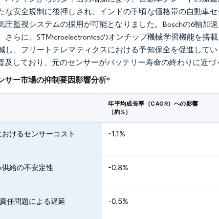
たな安全規制に後押しされ、インドの手頃な価格帯の自動車セ
気圧監視システムの採用が可能となりました。Boschの6軸
さらに、STMicroelectronicsのオンチップ機械学習
減し、フリートテレマティクスにおける予知保全を促進してい
普及しており、元のセンサーがバッテリー寿命の終わりに近づ
ンサー市場の抑制要因影響分析
*
年平均成長率（CAGR）への影響
（約%）
におけるセンサーコスト
-1.1%
ハ供給の不安定性
-0.8%
の責任問題による遅延
-0.5%