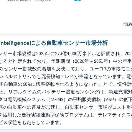
*免
r Intelligenceによる自動車センサー市場分析
サー市場規模は2025年に273億4,000万米ドルと評価され、2026年
すると推定されており、予測期間（2026年～2031年）中の年平
のセンサー搭載数の増加を反映しており、ユーロ7の車載モニ
レベルのトリムでも冗長検知アレイが主流となっています。電子
軽自動車の60%に標準搭載されるようになったことで、慣性計
た、リアルタイムのバッテリー温度センシングは、急速充電対
クロ電気機械システム（MEMS）の平均販売価格（ASP）の低下
満の自動車への普及が加速し、自動車センサー市場がコスト重
Sを活用した走行実績連動型保険プログラムは、テレマティク
ビス収益をもたらしています。