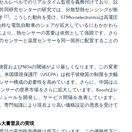
セルレベルでのリアルタイム監視を義務付けており、以
共同研究センターの研究では、分散型熱センシングが衝
[2]
す
。こうした動向を受け、STMicroelectronicsは高電圧
純粋な電気自動車のシェアが拡大しているにもかかわら
により、熱センサーの需要は依然として強固です。さら
力センサーと温度センサーを同一箇所に配置することの
物質およびNOxの閾値がより厳しくなります。この変更
米国環境保護庁（USEPA）は粒子状物質の制限を大幅
ンサー構成の必要性を高めています。さらに、中国はユ
センサーの世界市場をさらに拡大しています。Boschはレ
ジュールを開発し、サービス間隔を改善しています。
イヤーは、専門知識により現在より高い価格設定の恩恵を受けて
る大量普及の実現
度計の平均販売価格は低下しています。この価格低下に