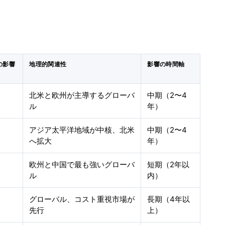
の影響
地理的関連性
影響の時間軸
北米と欧州が主導するグローバ
中期（2〜4
ル
年）
アジア太平洋地域が中核、北米
中期（2〜4
へ拡大
年）
欧州と中国で最も強いグローバ
短期（2年以
ル
内）
グローバル、コスト重視市場が
長期（4年以
先行
上）