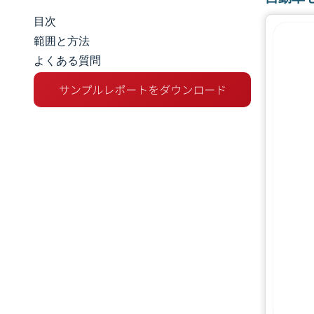
目次
市場規模とシェア
範囲と方法
よくある質問
市場分析
トレンドとインサイト
セグメント分析
地理分析
規制環境
バリューチェーン分析
競争環境
主要プレーヤー