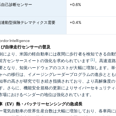
応自己診断センサー
+0.6%
績連動型保険テレマティクス需要
+0.4%
or Intelligence
および自律走行センサーの普及
制により、米国の軽自動車には夜間に歩行者を検知できる自動
[1]
前方センサースイートの強化を求められています
。高速道路
要となり、知覚ハードウェアのコストが大幅に増加します。単
ャへの移行は、イメージングレーダープログラムの進歩ととも
知率の高さが研究で引き続き指摘されており、より高解像度の
す。さらに、機能安全規格の更新によりサイバーセキュリティ
市場におけるベンダーの地位は強化されています。
車（EV）熱・バッテリーセンシングの急成長
ー電気自動車の世界生産台数は大幅に増加しており、各車両に