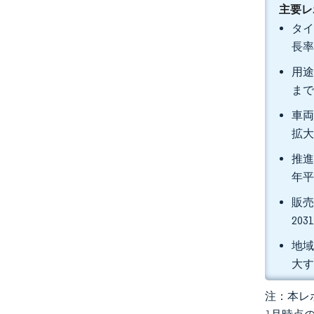
主要レ
タイ
長率
用途
まで
車両
拡
推進
年平
販売
20
地域
大
注：本レポ