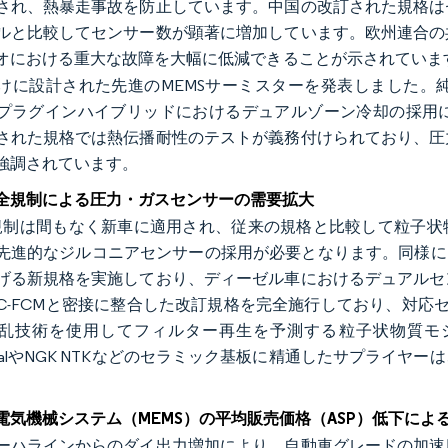
され、熱暴走事故を防止しています。中国の改訂された規格は
ルと比較してセンサー数が顕著に増加しています。欧州連合の
オにおける重大な故障を大幅に低減できることが示されていま
けに設計された先進のMEMSサーミスターを発表しました。
プラグインハイブリッドにおけるデュアルゾーン冷却の採用
された規格では熱伝播耐性のテストが義務付けられており、圧
強調されています。
全規制による圧力・ガスセンサーの需要拡大
規制は間もなく新車に適用され、従来の規格と比較して粒子状
先進的なジルコニアセンサーの採用が必要となります。同様に、
げる新規格を実施しており、ディーゼル車におけるデュアルセ
-ISC-FCMと密接に整合した改訂規格を完全施行しており、対応
乱技術を使用してフィルター再生を予測する粒子状物質モ
nentalやNGK NTKなどのセラミック基板に精通したサプラ
電気機械システム（MEMS）の平均販売価格（ASP）低下によ
ーハラインからのダイ出力増加により、自動車グレードの加速