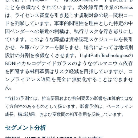
ことを余儀なくされています。赤外線専門企業のXenics
は、ライセンス審査を引き起こす規制対象の統一関税コー
ドを列挙しています。軍事的関連性を理由とした特定の中
国ベンダーへの最近の制裁は、執行リスクを浮き彫りにし
ています。このような障壁は資格認定スケジュールを長引
かせ、在庫バッファーを膨らませ、場合によっては地域別
設計の分割を余儀なくさせます。LightPath Technologiesの
BDNL-4カルコゲナイドガラスのようなゲルマニウム依存
を回避する材料革新はリスク軽減を目指していますが、コ
ンプライアンス遅延を完全に無効化することはできませ
ん。
*当社の予測では、推進要因および抑制要因の影響を加算的ではな
く方向性のあるものとして扱います。影響予測は、ベースライン
成長、構成効果、および変数間の相互作用を反映しています。
セグメント分析