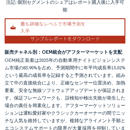
注記: 個別セグメントのシェアはレポート購入後に入手可
画像 © Mordor Intelligence。再利用にはCC BY 4.0の表示が必要です。
能
販売チャネル別：OEM統合がアフターマーケットを支配
OEM純正装着は2025年の自動車用ナイトビジョンシステ
ム市場の83.90%を占め、予測期間中に年平均成長率15.02%
という最高の成長率を記録すると予測されています。組み
立て中の直接統合により、正確なセンサー位置決め、加熱
要素、安全な無線ソフトウェアアップデートが保証されま
す。保証フレームワークも、誤検知や検出失敗が発生した
場合の責任を簡素化します。アフターマーケットソリュー
ションは運転愛好家やクラシックカーオーナーの間でニッ
チな人気を維持していますが、複雑なアライメント手順と
エコシステムサポートの限界が大量採用を抑制していま