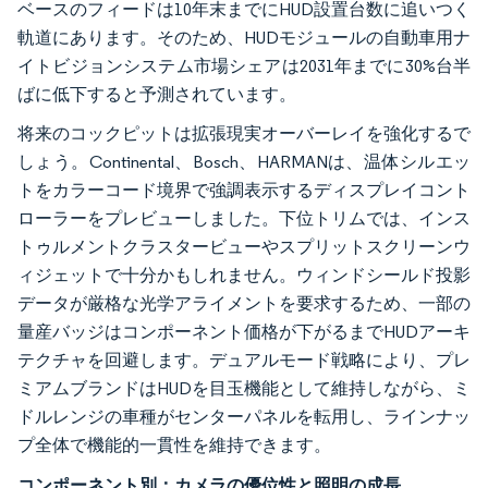
ベースのフィードは10年末までにHUD設置台数に追いつく
軌道にあります。そのため、HUDモジュールの自動車用ナ
イトビジョンシステム市場シェアは2031年までに30%台半
ばに低下すると予測されています。
将来のコックピットは拡張現実オーバーレイを強化するで
しょう。Continental、Bosch、HARMANは、温体シルエッ
トをカラーコード境界で強調表示するディスプレイコント
ローラーをプレビューしました。下位トリムでは、インス
トゥルメントクラスタービューやスプリットスクリーンウ
ィジェットで十分かもしれません。ウィンドシールド投影
データが厳格な光学アライメントを要求するため、一部の
量産バッジはコンポーネント価格が下がるまでHUDアーキ
テクチャを回避します。デュアルモード戦略により、プレ
ミアムブランドはHUDを目玉機能として維持しながら、ミ
ドルレンジの車種がセンターパネルを転用し、ラインナッ
プ全体で機能的一貫性を維持できます。
コンポーネント別：カメラの優位性と照明の成長