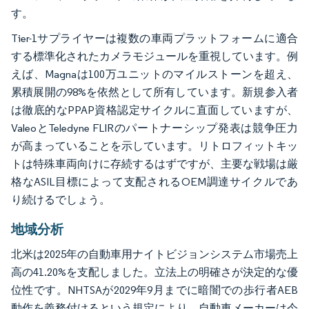
す。
Tier-1サプライヤーは複数の車両プラットフォームに適合
する標準化されたカメラモジュールを重視しています。例
えば、Magnaは100万ユニットのマイルストーンを超え、
累積展開の98%を依然として所有しています。新規参入者
は徹底的なPPAP資格認定サイクルに直面していますが、
ValeoとTeledyne FLIRのパートナーシップ発表は競争圧力
が高まっていることを示しています。リトロフィットキッ
トは特殊車両向けに存続するはずですが、主要な戦場は厳
格なASIL目標によって支配されるOEM調達サイクルであ
り続けるでしょう。
地域分析
北米は2025年の自動車用ナイトビジョンシステム市場売上
高の41.20%を支配しました。立法上の明確さが決定的な優
位性です。NHTSAが2029年9月までに暗闇での歩行者AEB
動作を義務付けるという規定により、自動車メーカーは今