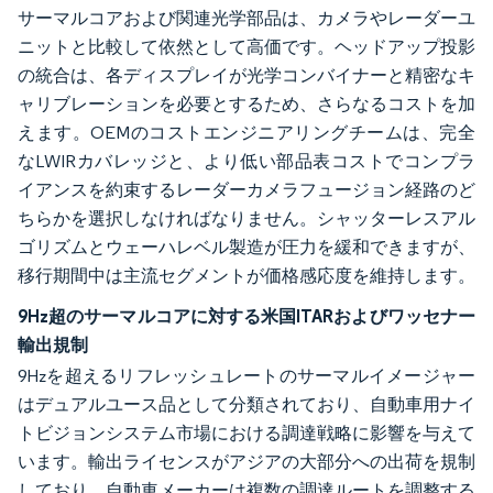
サーマルコアおよび関連光学部品は、カメラやレーダーユ
ニットと比較して依然として高価です。ヘッドアップ投影
の統合は、各ディスプレイが光学コンバイナーと精密なキ
ャリブレーションを必要とするため、さらなるコストを加
えます。OEMのコストエンジニアリングチームは、完全
なLWIRカバレッジと、より低い部品表コストでコンプラ
イアンスを約束するレーダーカメラフュージョン経路のど
ちらかを選択しなければなりません。シャッターレスアル
ゴリズムとウェーハレベル製造が圧力を緩和できますが、
移行期間中は主流セグメントが価格感応度を維持します。
9Hz超のサーマルコアに対する米国ITARおよびワッセナー
輸出規制
9Hzを超えるリフレッシュレートのサーマルイメージャー
はデュアルユース品として分類されており、自動車用ナイ
トビジョンシステム市場における調達戦略に影響を与えて
います。輸出ライセンスがアジアの大部分への出荷を規制
しており、自動車メーカーは複数の調達ルートを調整する