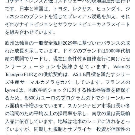
コゲナイドレンズと低コストウェーハの現地製造が進行中
です。日本と韓国は、トヨタ、レクサス、ヒュンダイ、ジ
ェネシスのブランドを通じてプレミアム浸透を加え、それ
ぞれがナイトビジョンとサラウンドビューカメラスイート
を組み合わせています。
欧州は独自の一般安全規則2029年に基づいたバランスの取
れた成長を示しています。ドイツのブランドは2000年代初
頭の展開でリードし、現在は条件付き自律走行に向けたセ
ンサーフュージョンを洗練させています。Valeoの
Teledyne FLIRとの供給契約は、ASIL B目標を満たすシリー
ズ生産サーマルカメラをカバーしています。フランスの
Lynredは、地政学的ショックに対する検出器容量を確保す
るため、8,500万ユーロのプログラムの下でクリーンルー
ム面積を倍増させています。スカンジナビア市場は長い冬
の暗闇のため平均以上の採用率を示し、南欧の量は高級輸
入品に依存しています。地域は北米のシェアに遅れをとっ
ていますが、同期した規制とサプライヤー投資が信頼性の