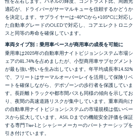
性を左右します。パネルの輝度、コントラスト比、周囲光
適応が、ドライバーがサーマルキューを信頼するかどうか
を決定します。サプライヤーは−40°Cから+105°Cに対応し
た自動車グレードのOLEDで対応し、コアエレクトロニク
スと同等の寿命を確保しています。
車両タイプ別：乗用車ベースが商用車の成長を可能に
乗用車は2025年の自動車用ナイトビジョンシステム市場シ
ェアの81.74%を占めましたが、小型商用車サブセグメント
が最も強い勢いを生み出しています。年平均成長率14.52%
で、フリートはサーマルオーバーレイを活用して保険リベ
ートを確保しながら、デポゾーンの歩行者を保護していま
す。長距離トラックや都市間バスも同様の傾向を示してお
り、夜間の高速道路リスクが集中しています。重車両向け
の自動車用ナイトビジョンシステムの市場規模は低いベー
スから拡大しています。ASIL Dまでの機能安全評価を保証
する専門Tier-1とシャシーメーカーのパートナーシップを
引き付けています。