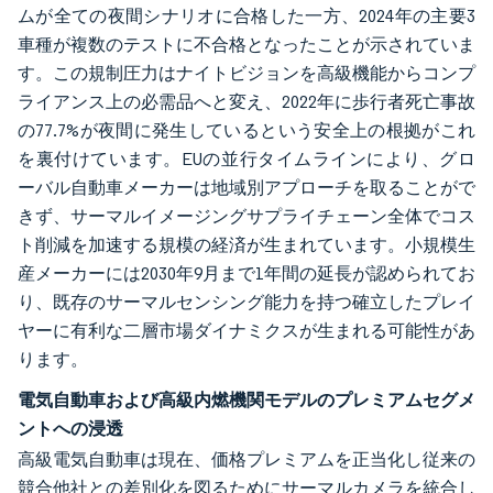
ムが全ての夜間シナリオに合格した一方、2024年の主要3
車種が複数のテストに不合格となったことが示されていま
す。この規制圧力はナイトビジョンを高級機能からコンプ
ライアンス上の必需品へと変え、2022年に歩行者死亡事故
の77.7%が夜間に発生しているという安全上の根拠がこれ
を裏付けています。EUの並行タイムラインにより、グロ
ーバル自動車メーカーは地域別アプローチを取ることがで
きず、サーマルイメージングサプライチェーン全体でコス
ト削減を加速する規模の経済が生まれています。小規模生
産メーカーには2030年9月まで1年間の延長が認められてお
り、既存のサーマルセンシング能力を持つ確立したプレイ
ヤーに有利な二層市場ダイナミクスが生まれる可能性があ
ります。
電気自動車および高級内燃機関モデルのプレミアムセグメ
ントへの浸透
高級電気自動車は現在、価格プレミアムを正当化し従来の
競合他社との差別化を図るためにサーマルカメラを統合し