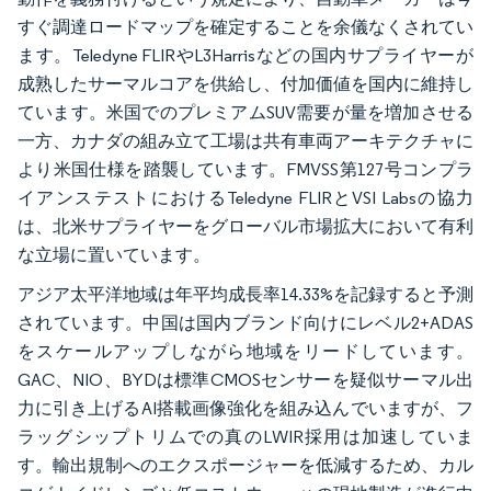
すぐ調達ロードマップを確定することを余儀なくされてい
ます。Teledyne FLIRやL3Harrisなどの国内サプライヤーが
成熟したサーマルコアを供給し、付加価値を国内に維持し
ています。米国でのプレミアムSUV需要が量を増加させる
一方、カナダの組み立て工場は共有車両アーキテクチャに
より米国仕様を踏襲しています。FMVSS第127号コンプラ
イアンステストにおけるTeledyne FLIRとVSI Labsの協力
は、北米サプライヤーをグローバル市場拡大において有利
な立場に置いています。
アジア太平洋地域は年平均成長率14.33%を記録すると予測
されています。中国は国内ブランド向けにレベル2+ADAS
をスケールアップしながら地域をリードしています。
GAC、NIO、BYDは標準CMOSセンサーを疑似サーマル出
力に引き上げるAI搭載画像強化を組み込んでいますが、フ
ラッグシップトリムでの真のLWIR採用は加速していま
す。輸出規制へのエクスポージャーを低減するため、カル