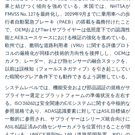
果と結びつく傾向を強めている。米国では、NHTSAが
FMVSS No. 127を最終化し、2029年9月までに乗用車への歩
行者自動緊急ブレーキ（PAEB）の搭載を義務付けたこと
で、OEMおよびTier-1サプライヤーは低照度下での認識性
能とAEBユースケースにおける検証の強化を進めている。
欧州では、脆弱な道路利用者（VRU）に関する評価プロト
コルの厳格化が同様の技術的方向性を後押しし、OEMは
カメラ、レーダー、および熱センサーの融合スタックを、
以前は誤検知（フォールスネガティブ）を引き起こしてい
た暗闇やグレア条件下でも動作できるよう調整している。
システムレベルでは、機能安全および部品認証の規格がサ
プライヤー選定とプラットフォームの準備状況を左右す
る。ISO 26262は安全関連のE/Eシステムに関する中核的な
参照規格であり、ADAS認識要素に対してはASIL目標値が
一般的に参照され、サプライヤーはシリーズ統合向けに
ASIL-B認証済みの熱センサーカメラを位置付けることが増
えている。UNECE規則No. 149（道路照明装置、RID）の