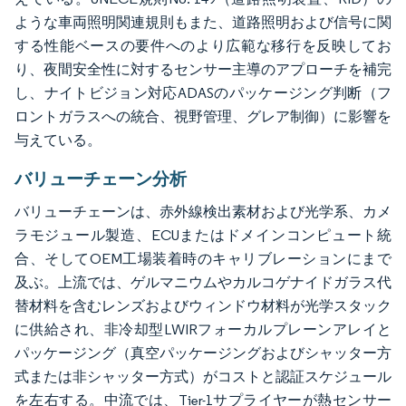
ような車両照明関連規則もまた、道路照明および信号に関
する性能ベースの要件へのより広範な移行を反映してお
り、夜間安全性に対するセンサー主導のアプローチを補完
し、ナイトビジョン対応ADASのパッケージング判断（フ
ロントガラスへの統合、視野管理、グレア制御）に影響を
与えている。
バリューチェーン分析
バリューチェーンは、赤外線検出素材および光学系、カメ
ラモジュール製造、ECUまたはドメインコンピュート統
合、そしてOEM工場装着時のキャリブレーションにまで
及ぶ。上流では、ゲルマニウムやカルコゲナイドガラス代
替材料を含むレンズおよびウィンドウ材料が光学スタック
に供給され、非冷却型LWIRフォーカルプレーンアレイと
パッケージング（真空パッケージングおよびシャッター方
式または非シャッター方式）がコストと認証スケジュール
を左右する。中流では、Tier-1サプライヤーが熱センサー