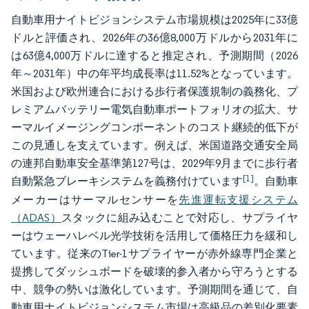
自動車用ナイトビジョンシステム市場規模は2025年に33億
ドルと評価され、2026年の36億8,000万ドルから2031年に
は63億4,000万ドルに達すると推定され、予測期間（2026
年～2031年）中の年平均成長率は11.52%となっています。
米国および欧州連合における歩行者保護規制の義務化、プ
レミアムバッテリー電気自動車ポートフォリオの拡大、サ
ーマルイメージングコンポーネントのコスト継続的低下が
この見通しを支えています。例えば、米国道路交通安全局
の連邦自動車安全基準第127号は、2029年9月までに歩行者
[1]
自動緊急ブレーキシステムを義務付けています
。自動車
メーカーはサーマルセンサーを
先進運転支援システム
（ADAS）
スタックに組み込むことで対応し、サプライヤ
ーはウェーハレベル光学技術を活用して価格圧力を緩和し
ています。従来のTier-1サプライヤーが赤外線専門企業と
提携してダッシュボードを破壊的参入者から守ろうとする
中、競争の勢いは激化しています。予測期間を通じて、自
動車用ナイトビジョンシステム市場は高級品の差別化要素