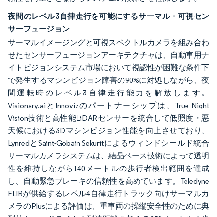
夜間のレベル3自律走行を可能にするサーマル・可視セン
サーフュージョン
サーマルイメージングと可視スペクトルカメラを組み合わ
せたセンサーフュージョンアーキテクチャは、自動車用ナ
イトビジョンシステム市場において視認性が困難な条件下
で発生するマシンビジョン障害の90%に対処しながら、夜
間運転時のレベル3自律走行能力を解放します。
Visionary.aiとInnovizのパートナーシップは、True Night
Vision技術と高性能LiDARセンサーを統合して低照度・悪
天候における3Dマシンビジョン性能を向上させており、
LynredとSaint-Gobain Sekuritによるウィンドシールド統合
サーマルカメラシステムは、結晶ベース技術によって透明
性を維持しながら140メートルの歩行者検出範囲を達成
し、自動緊急ブレーキの信頼性を高めています。Teledyne
FLIRが供給するレベル4自律走行トラック向けサーマルカ
メラのPlusによる評価は、重車両の操縦安全性のために典