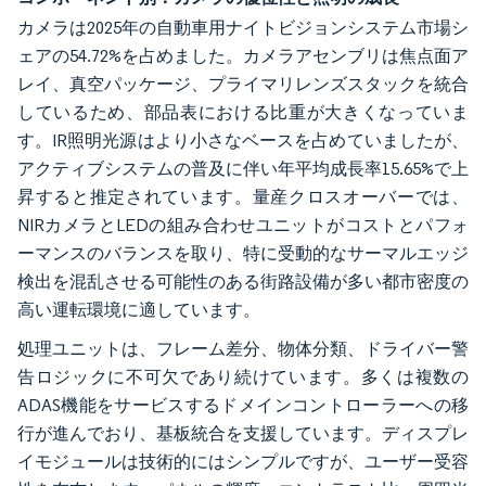
カメラは2025年の自動車用ナイトビジョンシステム市場シ
ェアの54.72%を占めました。カメラアセンブリは焦点面ア
レイ、真空パッケージ、プライマリレンズスタックを統合
しているため、部品表における比重が大きくなっていま
す。IR照明光源はより小さなベースを占めていましたが、
アクティブシステムの普及に伴い年平均成長率15.65%で上
昇すると推定されています。量産クロスオーバーでは、
NIRカメラとLEDの組み合わせユニットがコストとパフォ
ーマンスのバランスを取り、特に受動的なサーマルエッジ
検出を混乱させる可能性のある街路設備が多い都市密度の
高い運転環境に適しています。
処理ユニットは、フレーム差分、物体分類、ドライバー警
告ロジックに不可欠であり続けています。多くは複数の
ADAS機能をサービスするドメインコントローラーへの移
行が進んでおり、基板統合を支援しています。ディスプレ
イモジュールは技術的にはシンプルですが、ユーザー受容