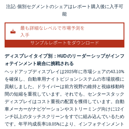
注記: 個別セグメントのシェアはレポート購入後に入手可
画像 © Mordor Intelligence。再利用にはCC BY 4.0の表示が必要です。
能
ディスプレイタイプ別：HUDのリーダーシップがインフ
ォテインメント統合に挑戦される
ヘッドアップディスプレイは2025年に市場シェアの43.10%
を確保し、自動車用ナイトビジョンシステムの市場規模に
貢献しました。ドライバーは前方視野の維持と視線移動時
間の短縮を重視しています。それでも、センタースタック
ディスプレイはコスト重視の配置を獲得しています。自動
車メーカーがナビゲーションやストリーミング向けに12イ
ンチ以上のタッチスクリーンをすでに組み込んでいるため
です。年平均成長率18.05%により、インフォテインメント