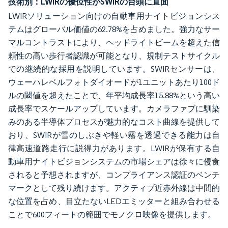
技術別：LWIRの優位性がSWIRの台頭に直面
LWIRソリューション向けの自動車用ナイトビジョンシス
テムはグローバル価値の62.78%を占めました。強力なサー
マルコントラストにより、ヘッドライトビームを超えた信
頼性の高い歩行者認識が可能となり、規制テストサイクル
での継続的な採用を説明しています。SWIRセンサーは、
ウェーハレベルフォトダイオードが1ユニットあたり100ド
ルの閾値を超えたことで、年平均成長率15.88%という高い
成長率でスケールアップしています。カメラファブに馴染
みのある半導体プロセスが魅力的なコスト曲線を提供して
おり、SWIRが雪のしぶきや軽い霧を透過できる能力は自
律高速道路走行に説得力があります。LWIRが保有する自
動車用ナイトビジョンシステムの市場シェアは徐々に侵食
されると予想されますが、コンプライアンス認証のベンチ
マークとして残り続けます。アクティブ近赤外線は中間的
な位置を占め、目立たないLEDエミッターと組み合わせる
ことで600フィートの範囲でモノクロ映像を提供します。