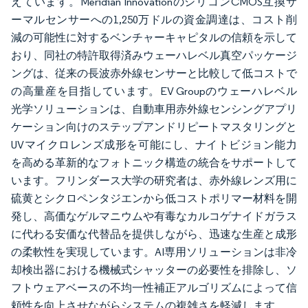
えています。Meridian InnovationのシリコンCMOS互換サ
ーマルセンサーへの1,250万ドルの資金調達は、コスト削
減の可能性に対するベンチャーキャピタルの信頼を示して
おり、同社の特許取得済みウェーハレベル真空パッケージ
ングは、従来の長波赤外線センサーと比較して低コストで
の高量産を目指しています。EV Groupのウェーハレベル
光学ソリューションは、自動車用赤外線センシングアプリ
ケーション向けのステップアンドリピートマスタリングと
UVマイクロレンズ成形を可能にし、ナイトビジョン能力
を高める革新的なフォトニック構造の統合をサポートして
います。フリンダース大学の研究者は、赤外線レンズ用に
硫黄とシクロペンタジエンから低コストポリマー材料を開
発し、高価なゲルマニウムや有毒なカルコゲナイドガラス
に代わる安価な代替品を提供しながら、迅速な生産と成形
の柔軟性を実現しています。AI専用ソリューションは非冷
却検出器における機械式シャッターの必要性を排除し、ソ
フトウェアベースの不均一性補正アルゴリズムによって信
頼性を向上させながらシステムの複雑さを軽減します。