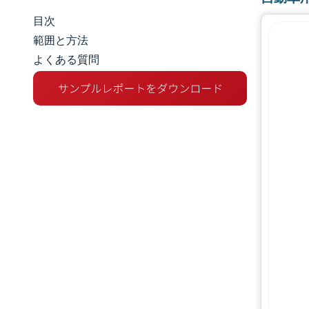
目次
市場規模とシェア
範囲と方法
よくある質問
市場分析
トレンドとインサイト
セグメント分析
地理分析
規制環境
バリューチェーン分析
競争環境
主要プレーヤー