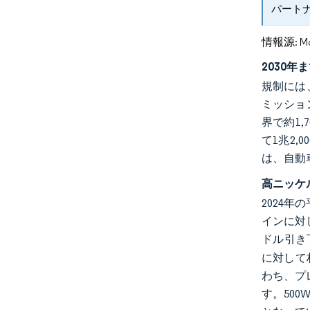
パート
情報源: Mord
2030
規制には
ミッショ
界で約1
て1兆2
は、自動
高ニッケ
2024
インに対
ドル引き
に対して
わち、プ
す。50