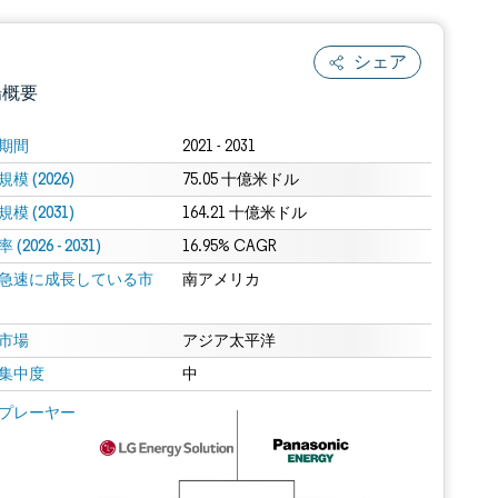
シェア
場概要
期間
2021 - 2031
模 (2026)
75.05 十億米ドル
模 (2031)
164.21 十億米ドル
(2026 - 2031)
16.95% CAGR
急速に成長している市
南アメリカ
.0の表示が必要です。
市場
アジア太平洋
集中度
中
 Mordor Intelligence。再利用にはCC BY 4.0の表示が必要です。
プレーヤー