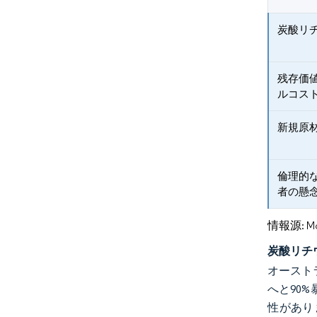
炭酸リ
残存価
ルコス
新規原
倫理的
者の懸
情報源: Mord
炭酸リチ
オースト
へと90
性があり