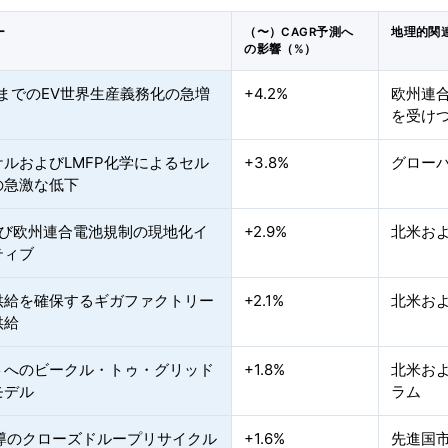
ー
（〜）CAGR予測へ
地理的関
の影響（%）
年までのEV世界生産義務化の急増
+4.2%
欧州連
を受け
ルおよびLMFP化学によるセル
+3.8%
グロー
の急激な低下
よび欧州連合電池規制の現地化イ
+2.9%
北米お
ティブ
供給を確保するギガファクトリー
+2.1%
北米およ
供給
トへのビークル・トゥ・グリッド
+1.8%
北米およ
モデル
ラム
主導のクローズドループリサイクル
+1.6%
先進国