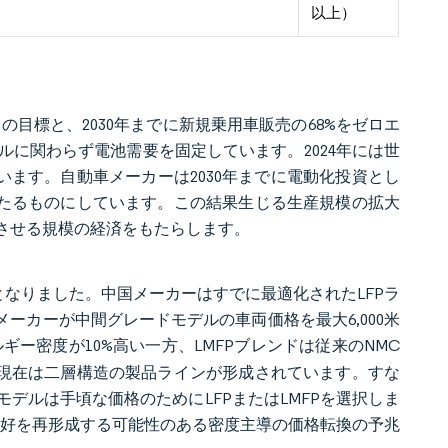
以上）
の目標と、2030年までに新規乗用車販売の68%をゼロエ
に関わらず電池需要を固定しています。2024年には世
めています。自動車メーカーは2030年までに電動化投資とし
確固たるものにしています。この結果生じる生産規模の拡大
させる規模の経済をもたらします。
ドルとなりました。中国メーカーはすでに最適化されたLFPラ
メーカーが中間グレードモデルの車両価格を最大6,000米
ー密度が10%高い一方、LMFPブレンドは従来のNMC
、現在は二層構造の製品ラインが形成されています。すな
デルは手頃な価格のためにLFPまたはLMFPを選択しま
学の嗜好を再形成する可能性のある密度主導の価格転換の予兆