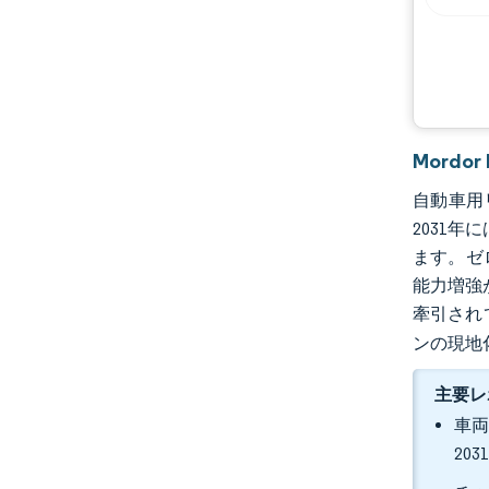
機会と展望
業界の動向
Mord
自動車用リ
2031年
ます。ゼ
能力増強
牽引され
ンの現地
主要レ
車両
20