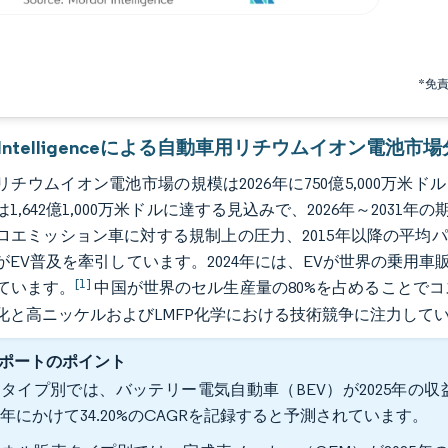
*免
or Intelligenceによる自動車用リチウムイオン電池市
チウムイオン電池市場の規模は2026年に750億5,000万米ドル
には1,642億1,000万米ドルに達する見込みで、2026年～2031
ロエミッション車に対する規制上の圧力、2015年以降の平均
がEV普及を牽引しています。2024年には、EVが世界の乗用
[1]
ています。
中国が世界のセル生産量の80%を占めることで
化と高ニッケルおよびLMFP化学における技術競争に注力して
ポートのポイント
タイプ別では、バッテリー電気自動車（BEV）が2025年の収益シ
31年にかけて34.20%のCAGRを記録すると予測されています。