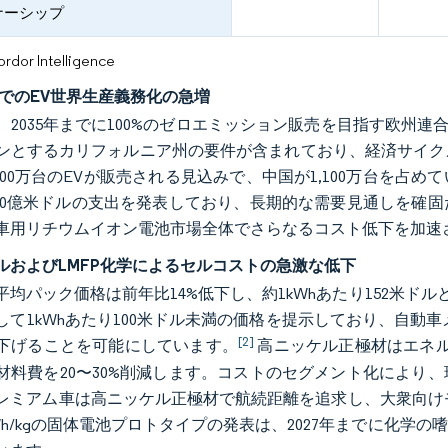
ナーシップ
or Intelligence
年までのEV世界生産義務化の急増
、2035年までに100%のゼロエミッション販売を目指す欧州連合
ンとするカリフォルニア州の要件が含まれており、経済サイクル
,700万台のEVが販売される見込みで、中国が1,100万台を占
,000億米ドルの支出を発表しており、長期的な需要見通しを
車用リチウムイオン電池市場全体でさらなるコスト低下を加速
ルおよびLMFP化学によるセルコストの急激な低下
年の平均パック価格は前年比14%低下し、約1kWhあたり152米
して1kWhあたり100米ドル未満の価格を提示しており、自動車
[2]
下げることを可能にしています。
高ニッケル正極材はエネルギ
材料費を20〜30%削減します。コストのセグメント化により
レミアム車は高ニッケル正極材で航続距離を追求し、大衆向けモ
0Wh/kgの固体電池プロトタイプの発表は、2027年までに化