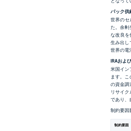
となって
パック供
世界のセ
た。余剰
な改良を
生み出し
世界の電
IRAお
米国インフ
ます。こ
の資金調
リサイク
であり、
制約要因
制約要因