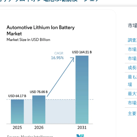
市
調査
市場規
市場規
成長率 
最も
場
画像 © Mordor Intelligence。再利用にはCC BY 4
最大
市場
画像 ©
主要