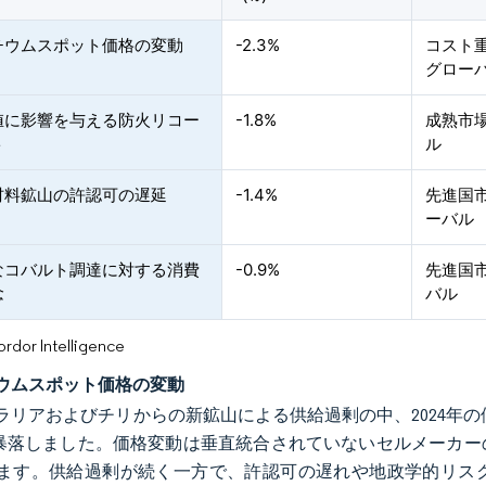
チウムスポット価格の変動
-2.3%
コスト
グロー
値に影響を与える防火リコー
-1.8%
成熟市
ト
ル
材料鉱山の許認可の遅延
-1.4%
先進国
ーバル
なコバルト調達に対する消費
-0.9%
先進国
念
バル
or Intelligence
ウムスポット価格の変動
ラリアおよびチリからの新鉱山による供給過剰の中、2024年の価
%暴落しました。価格変動は垂直統合されていないセルメーカ
ます。供給過剰が続く一方で、許認可の遅れや地政学的リスク