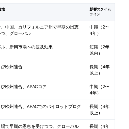
連性
影響のタイム
ライン
合、中国、カリフォルニア州で早期の恩恵
中期（2〜
つつ、グローバル
4年）
バル、新興市場への波及効果
短期（2年
以内）
よび欧州連合
長期（4年
以上）
び欧州連合、APACコア
中期（2〜
4年）
び欧州連合、APACでのパイロットプログ
長期（4年
以上）
市場で早期の恩恵を受けつつ、グローバル
長期（4年