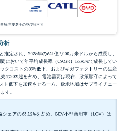
責事項:主要選手の並び順不同
場分析
と推定され、2025年の641億7,000万米ドルから成長し、
年の期間において年平均成長率（CAGR）16.95%で成長してい
パックコストの89%低下、およびギガファクトリーの生産
車販売の20%超を占め、電池需要は現在、政策順守によって
コスト低下を加速させる一方、欧米地域はサプライチェー
います。
ェアの63.12%を占め、BEV小型商用車（LCV）は