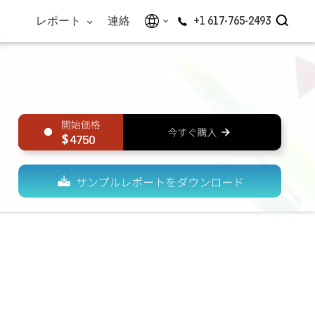
レポート
連絡
+1 617-765-2493
4750