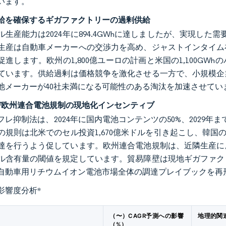
います。
給を確保するギガファクトリーの過剰供給
ル生産能力は2024年に894.4GWhに達しましたが、実現した
生産は自動車メーカーへの交渉力を高め、ジャストインタイム
促進します。欧州の1,800億ユーロの計画と米国の1,100G
ています。供給過剰は価格競争を激化させる一方で、小規模企業
池メーカーが40社未満になる可能性のある淘汰を加速させてい
よび欧州連合電池規制の現地化インセンティブ
レ抑制法は、2024年に国内電池コンテンツの50%、2029年ま
の規則は北米でのセル投資1,670億米ドルを引き起こし、韓国の
達を行うよう促しています。欧州連合電池規制は、近隣生産に
ル含有量の閾値を規定しています。貿易障壁は現地ギガファク
自動車用リチウムイオン電池市場全体の調達プレイブックを再
影響度分析
*
（〜）CAGR予測への影響
地理的関
（%）