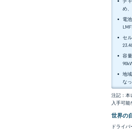
チャ
め、
電池
LM
セル
23
容量
90
地域
な
注記：本レ
入手可能
世界の
ドライバ