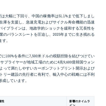
需要は大幅に下回り、中国の稼働率は51.1%まで低下しまし
在庫を支援し、急速充電およびサイクル寿命機能の迅速
Whのパイプラインは、地政学的ショックを緩和する冗長性を
のバランスシートを圧迫し、2025年までに生き残れる
ます。
でに100%を条件に7,500米ドルの税額控除を結びつけてい
サプライヤーが地域工場のために4兆9,600億韓国ウォン
よって満たしやすいカーボンフットプリント開示および
トリー建設の先行者に有利で、輸入中心の戦略には不利
形成しています。
連性
影響のタイムラ
イン