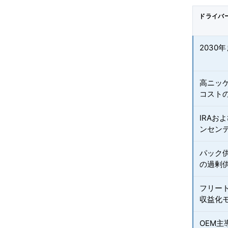
ドライバ
2030
高ニッケ
コスト
IRAお
ンセン
パック
の過剰
フリー
収益化
OEM