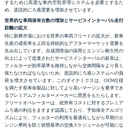
するために高度な車内空気管理システムを必要とするた
め、逆説的にろ過需要を増加させています。
世界的な車両保有台数の増加とサービスインターバル走行
距離の拡大
特に新興市場における世界の車両フリートの拡大が、新車
生産の成長率を上回る持続的なアフターマーケット需要を
生み出しています。合成潤滑油の採用とエンジン耐久性の
向上によって促進されたサービスインターバルの延長は、
フィルターが効率基準を維持しながら交換間隔をより長く
保たなければならないため、逆説的にろ過システムへの負
荷を増大させています。このダイナミクスは、OEM仕様
を満たす長寿命製品に対してより高いマージンを要求でき
るプレミアムフィルターメーカーに恩恵をもたらします。
フリートオペレーターは、総所有コストに対するプレミア
ムろ過の利点をますます認識しており、予知保全アルゴリ
ズムにより、フィルターの利用を最適化しながら早期のエ
ンジン摩耗を防ぐ状態基準の交換スケジュールが可能にな