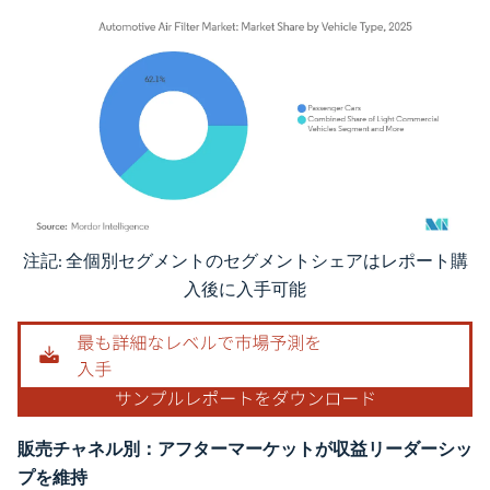
注記: 全個別セグメントのセグメントシェアはレポート購
画像 © Mordor Intelligence。再利用にはCC BY 4.0の表示が必要です。
入後に入手可能
販売チャネル別：アフターマーケットが収益リーダーシッ
プを維持