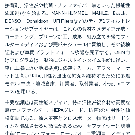
接着剤、活性炭や抗菌・ナノファイバー層といった機能性
添加剤)から始まる。MANN+HUMMEL、MAHLE、Bosch、
DENSO、Donaldson、UFI Filtersなどのティア1フィルトレ
ーションサプライヤーは、これらの資材をメディア形成・
コーティング、プリーツ加工、成形、組み立てを経てフィ
ルターメディアおよび完成モジュールに変換し、その後検
証および車両プラットフォーム承認を完了する。OEM向
けプログラムは一般的にジャストインタイム供給に従い、
車両工場に近い地域拠点に依存する一方、アフターマーケ
ットは高いSKU可用性と迅速な補充を維持するために多層
モデル(中央・地域倉庫、卸業者、取付業者、小売、eコマ
ース)を用いる。
主要な課題は高性能メディア、特に活性炭複合材や高度な
層(ナノファイバー、HEPAグレード、抗菌)の可用性と価
格変動である。輸入依存とクロスボーダー物流はリードタ
イムを混乱させる可能性があるため、サプライヤーは現地
生産(ローカル・フォー・ローカル)、二重調達、メディア