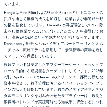
ています。
HengstはMain FilterおよびBosch Rexrothの油圧ユニットの
買収を通じて無機的成長を加速し、産業および非道路分野
の幅を強化しています。CabinAirは再循環なしでPM2.5除
去を10倍保証することでプレミアムニッチを獲得してお
り、高級EV OEMにとって魅力的な仕様となっています。
Donaldsonは多様化されたメディアポートフォリオとオム
ニチャネル流通モデルを活用して、景気循環の変動を通じ
てマージンを保護しています。
投資ファンドは安定したアフターマーケットキャッシュフ
ローを目的にろ過資産をターゲットにしています。2025年
2月、Apollo Fund XはTennecoのクリーンエア部門に新たな
資本を投資し、粒子管理におけるイノベーションパイプラ
インの拡大を目指しています。独自のメディア科学とデジ
タルモニタリングを組み合わせたサプライヤーは、規制と
消費者のトレンドが実証可能なろ過成果に収斂するにつれ