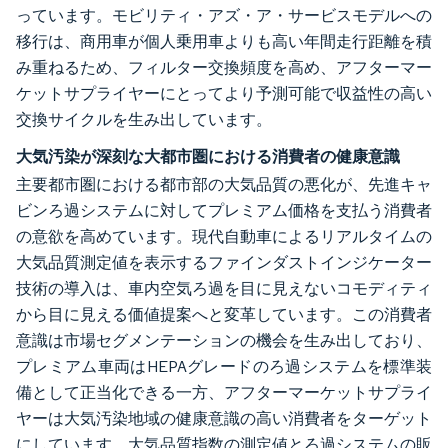
っています。モビリティ・アズ・ア・サービスモデルへの
移行は、商用車が個人乗用車よりも高い年間走行距離を積
み重ねるため、フィルター交換頻度を高め、アフターマー
ケットサプライヤーにとってより予測可能で収益性の高い
交換サイクルを生み出しています。
大気汚染が深刻な大都市圏における消費者の健康意識
主要都市圏における都市部の大気品質の悪化が、先進キャ
ビンろ過システムに対してプレミアム価格を支払う消費者
の意欲を高めています。現代自動車によるリアルタイムの
大気品質測定値を表示するファインダストインジケーター
技術の導入は、車内空気ろ過を目に見えないコモディティ
から目に見える価値提案へと変革しています。この消費者
意識は市場セグメンテーションの機会を生み出しており、
プレミアム車両はHEPAグレードのろ過システムを標準装
備として正当化できる一方、アフターマーケットサプライ
ヤーは大気汚染地域の健康意識の高い消費者をターゲット
にしています。大気品質指数の測定値とろ過システムの販