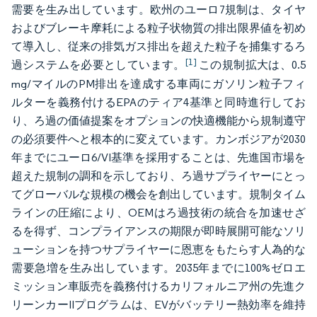
需要を生み出しています。欧州のユーロ7規制は、タイヤ
およびブレーキ摩耗による粒子状物質の排出限界値を初め
て導入し、従来の排気ガス排出を超えた粒子を捕集するろ
[1]
過システムを必要としています。
この規制拡大は、0.5
mg/マイルのPM排出を達成する車両にガソリン粒子フィ
ルターを義務付けるEPAのティア4基準と同時進行してお
り、ろ過の価値提案をオプションの快適機能から規制遵守
の必須要件へと根本的に変えています。カンボジアが2030
年までにユーロ6/VI基準を採用することは、先進国市場を
超えた規制の調和を示しており、ろ過サプライヤーにとっ
てグローバルな規模の機会を創出しています。規制タイム
ラインの圧縮により、OEMはろ過技術の統合を加速せざ
るを得ず、コンプライアンスの期限が即時展開可能なソリ
ューションを持つサプライヤーに恩恵をもたらす人為的な
需要急増を生み出しています。2035年までに100%ゼロエ
ミッション車販売を義務付けるカリフォルニア州の先進ク
リーンカーIIプログラムは、EVがバッテリー熱効率を維持