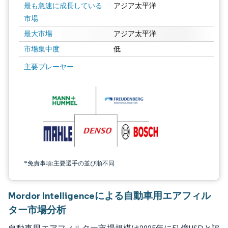
最も急速に成長している
アジア太平洋
市場
最大市場
アジア太平洋
市場集中度
低
画像 © Mordor Intelligence。再利用にはCC BY 4.0の表示が必要です。
主要プレーヤー
*免責事項:主要選手の並び順不同
Mordor Intelligenceによる自動車用エアフィル
ター市場分析