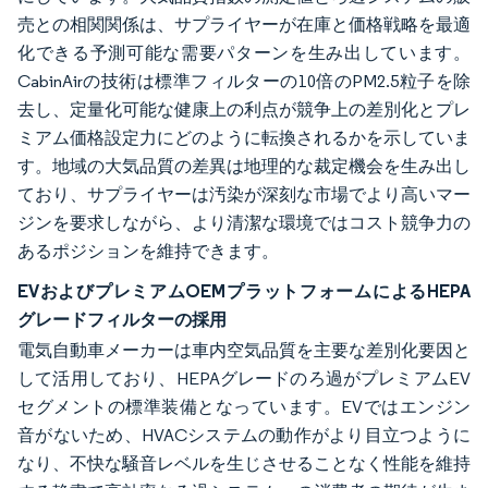
売との相関関係は、サプライヤーが在庫と価格戦略を最適
化できる予測可能な需要パターンを生み出しています。
CabinAirの技術は標準フィルターの10倍のPM2.5粒子を除
去し、定量化可能な健康上の利点が競争上の差別化とプレ
ミアム価格設定力にどのように転換されるかを示していま
す。地域の大気品質の差異は地理的な裁定機会を生み出し
ており、サプライヤーは汚染が深刻な市場でより高いマー
ジンを要求しながら、より清潔な環境ではコスト競争力の
あるポジションを維持できます。
EVおよびプレミアムOEMプラットフォームによるHEPA
グレードフィルターの採用
電気自動車メーカーは車内空気品質を主要な差別化要因と
して活用しており、HEPAグレードのろ過がプレミアムEV
セグメントの標準装備となっています。EVではエンジン
音がないため、HVACシステムの動作がより目立つように
なり、不快な騒音レベルを生じさせることなく性能を維持