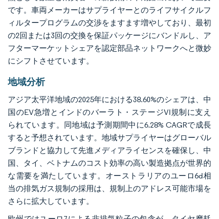
です。車両メーカーはサプライヤーとのライフサイクルフ
ィルタープログラムの交渉をますます増やしており、最初
の2回または3回の交換を保証パッケージにバンドルし、ア
フターマーケットシェアを認定部品ネットワークへと微妙
にシフトさせています。
地域分析
アジア太平洋地域の2025年における38.60%のシェアは、中
国のEV急増とインドのバーラト・ステージVI規制に支え
られています。同地域は予測期間中に6.28% CAGRで成長
すると予想されています。地域サプライヤーはグローバル
ブランドと協力して先進メディアライセンスを確保し、中
国、タイ、ベトナムのコスト効率の高い製造拠点が世界的
な需要を満たしています。オーストラリアのユーロ6d相
当の排気ガス規制の採用は、規制上のアドレス可能市場を
さらに拡大しています。
欧州ではユーロ7による非排気粒子の包含が、タイヤ摩耗