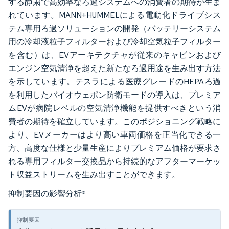
する静粛で高効率なろ過システムへの消費者の期待が生ま
れています。MANN+HUMMELによる電動化ドライブシス
テム専用ろ過ソリューションの開発（バッテリーシステム
用の冷却液粒子フィルターおよび冷却空気粒子フィルター
を含む）は、EVアーキテクチャが従来のキャビンおよび
エンジン空気清浄を超えた新たなろ過用途を生み出す方法
を示しています。テスラによる医療グレードのHEPAろ過
を利用したバイオウェポン防衛モードの導入は、プレミア
ムEVが病院レベルの空気清浄機能を提供すべきという消
費者の期待を確立しています。このポジショニング戦略に
より、EVメーカーはより高い車両価格を正当化できる一
方、高度な仕様と少量生産によりプレミアム価格が要求さ
れる専用フィルター交換品から持続的なアフターマーケッ
ト収益ストリームを生み出すことができます。
抑制要因の影響分析
*