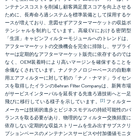
ンテナンスコストを削減し顧客満足度スコアを向上させる
ために、長寿命ろ過システムを標準装備として採用するケ
ースが増えており、意図せずアフターマーケットの収益ポ
テンシャルを制約しています。高級EVにおける密閉型
「生涯」キャビンフィルターモジュールへのトレンドは、
アフターマーケットの交換機会を完全に排除し、サプライ
ヤーは定期的なアフターマーケット販売に依存するのでは
なく、OEM装着時により高いマージンを確保することを
余儀なくされています。ナノテクノロジーベースの自動車
用エアフィルターに対して初の「ナノ・ナマド」ライセン
スを取得したイランのBehran Filter Companyは、新興市場
がサービスインターバルを延長する先進ろ過技術へと一足
[2]
飛びに移行している様子を示しています。
フィルター
メーカーは技術的進歩とビジネスモデルの持続可能性のバ
ランスを取る必要があり、物理的なフィルター交換頻度に
依存しない定期的な収益ストリームを生み出すサブスクリ
プションベースのメンテナンスサービスや付加価値モニタ