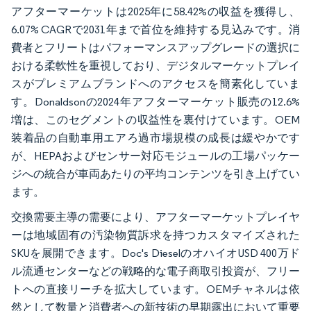
アフターマーケットは2025年に58.42%の収益を獲得し、
6.07% CAGRで2031年まで首位を維持する見込みです。消
費者とフリートはパフォーマンスアップグレードの選択に
おける柔軟性を重視しており、デジタルマーケットプレイ
スがプレミアムブランドへのアクセスを簡素化していま
す。Donaldsonの2024年アフターマーケット販売の12.6%
増は、このセグメントの収益性を裏付けています。OEM
装着品の自動車用エアろ過市場規模の成長は緩やかです
が、HEPAおよびセンサー対応モジュールの工場パッケー
ジへの統合が車両あたりの平均コンテンツを引き上げてい
ます。
交換需要主導の需要により、アフターマーケットプレイヤ
ーは地域固有の汚染物質訴求を持つカスタマイズされた
SKUを展開できます。Doc's DieselのオハイオUSD 400万ド
ル流通センターなどの戦略的な電子商取引投資が、フリー
トへの直接リーチを拡大しています。OEMチャネルは依
然として数量と消費者への新技術の早期露出において重要