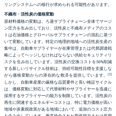
リングシステムへの移行が求められる可能性があります。
不織布・活性炭の価格変動
原材料価格の変動は、ろ過サプライチェーン全体でマージ
ン圧力を生み出しており、活性炭と不織布メディアのコス
トは石油価格とグローバルサプライチェーンの混乱に基づ
いて変動しています。特定の地理的地域への活性炭生産の
集中は、自動車サプライヤーが在庫管理または代替調達戦
略によってヘッジしなければならない供給セキュリティリ
スクを生み出しています。活性炭の交換コストを50%削減
する新しいリサイクル技術は、持続可能性目標を支援しな
[3]
がら価格変動からの潜在的な救済を提供しています。
しかし、自動車産業の厳格な品質要件と長い検証サイクル
は、価格変動に対応して代替材料やサプライヤーを迅速に
採用するサプライヤーの能力を制限しています。活性炭の
再生に関連するエネルギーコストは、特に電力価格が高い
地域や炭素税政策がある地域において、追加のコスト圧力
を生み出しています。垂直統合された製造能力または長期