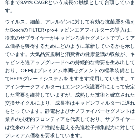
年まで8.94% CAGRという成長の触媒として台頭していま
す。
ウイルス、細菌、アレルゲンに対して有効な抗菌層を備え
たBoschのFILTER+proキャビンエアフィルターの導入は、
従来のサプライヤーがキャビンろ過セグメントでプレミア
ム価格を獲得するためにどのように革新しているかを示し
ています。大気品質規制と消費者の健康意識の収斂が、キ
ャビンろ過アップグレードへの持続的な需要を生み出して
おり、OEMはプレミアム車両セグメントの標準装備とし
てHEPAグレードシステムをますます採用しています。エ
アインテークフィルターはエンジン保護要件によって安定
した需要を維持していますが、成熟した技術と確立された
交換サイクルにより、成長率はキャビンフィルターに遅れ
をとっています。静電およびナノファイバーセグメントは
業界の技術的フロンティアを代表しており、サプライヤー
は従来のメディア性能を超える先進粒子捕集能力に対して
プレミアム価格を要求しています。