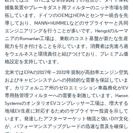
捕集装置やブレーキダスト用フィルターのニッチ市場を開
拓しています。ドイツのOEMはHEPAとセンサー統合を先
導しており、MANN+HUMMELなどのサプライヤーと共同
エンジニアリングを行うことが多いです。Hengstのルーマ
ニアのRomanian工場は、東欧のコスト基盤が新たな生産
能力を引き付けることを示しています。消費者は先進ろ過
をウェルネスと環境責任と結びつけており、プレミアム価
格設定を支持しています。
北米ではEPAの2027年～2032年規制が高効率エンジン空気
およびキャビンシステムへの持続的な需要を保証していま
す。カリフォルニア州のゼロエミッション車義務化がEV
専用熱管理フィルターへの需要を刺激しています。Hanon
SystemsのオンタリオEVコンプレッサー工場は、増大する
地域EV生産に対応するためのサプライヤー投資を示して
います。発達したアフターマーケット物流と強いDIY文化
が、パフォーマンスアップグレードの迅速な普及を確保し