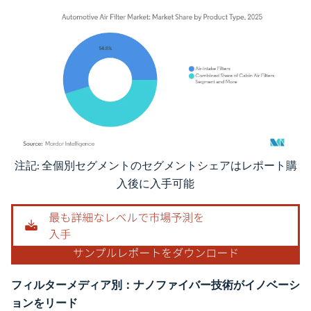
注記: 全個別セグメントのセグメントシェアはレポート購
画像 © Mordor Intelligence。再利用にはCC BY 4.0の表示が必要です。
入後に入手可能
フィルターメディア別：ナノファイバー技術がイノベーシ
ョンをリード