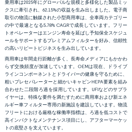
乗用車は2025年にグローバルな規模と多様化した製品ミッ
クスに牽引され、62.15%の収益を生み出しました。電子商
取引の物流に触媒された小型商用車は、全車両カテゴリー
の中で最速となる5.78% CAGRで成長しています。フリー
トオペレーターはエンジン寿命を延ばし予知保全スケジュ
ールをサポートするプレミアムフィルターを好み、信頼性
の高いリピートビジネスを生み出しています。
商用車は年間走行距離が多く、長寿命メディアにもかかわ
らず交換頻度が加速しています。OEMは現在、ドライブ
ラインコンポーネントとドライバーの健康を守るために、
粗いプレセパレーターと細かいキャビンHEPA要素を組み
合わせた二段階ろ過を採用しています。UFIなどのサプラ
イヤーは、特殊な要件を満たすために商用車および新エネ
ルギー車フィルター専用の新施設を建設しています。物流
フリートにおける厳格な稼働率指標は、ろ過を低コストで
高インパクトなメンテナンス項目にし、アフターマーケッ
トの底堅さを支えています。