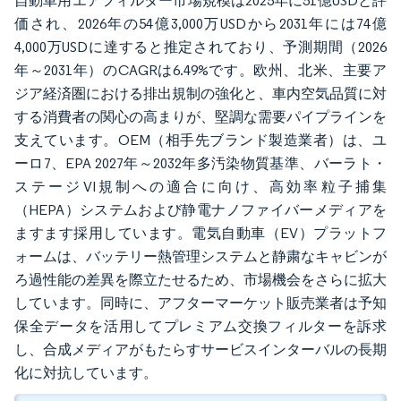
自動車用エアフィルター市場規模は2025年に51億USDと評
価され、2026年の54億3,000万USDから2031年には74億
4,000万USDに達すると推定されており、予測期間（2026
年～2031年）のCAGRは6.49%です。欧州、北米、主要ア
ジア経済圏における排出規制の強化と、車内空気品質に対
する消費者の関心の高まりが、堅調な需要パイプラインを
支えています。OEM（相手先ブランド製造業者）は、ユ
ーロ7、EPA 2027年～2032年多汚染物質基準、バーラト・
ステージVI規制への適合に向け、高効率粒子捕集
（HEPA）システムおよび静電ナノファイバーメディアを
ますます採用しています。電気自動車（EV）プラットフ
ォームは、バッテリー熱管理システムと静粛なキャビンが
ろ過性能の差異を際立たせるため、市場機会をさらに拡大
しています。同時に、アフターマーケット販売業者は予知
保全データを活用してプレミアム交換フィルターを訴求
し、合成メディアがもたらすサービスインターバルの長期
化に対抗しています。