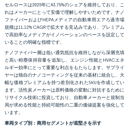
セルロースは2025年に43.75%のシェアを維持しており、こ
れはメーカーにとって安価で理解しやすいためです。ナノ
ファイバーおよびHEPAメディアの自動車用エアろ過市場
規模は11.12% CAGRで拡大する見込みであり、プレミアム
で高効率なメディアがイノベーションのペースを設定して
いることの明確な指標です。
ナノファイバー層は低い通気抵抗を維持しながら深層充填
と高い粉塵保持容量を追加し、エンジン性能とHVACエネ
ルギー効率にとって重要な利点をもたらします。サプライ
ヤーは独自のナノコーティングを従来の基材に統合し、大
幅な価格プレミアムを持つ差別化されたSKUを作成してい
ます。活性炭メーカーは原料価格の変動に対抗するために
リサイクル技術に投資しており、自動車メーカーと規制当
局が求める性能と持続可能性の二重の価値提案を強化して
います。
車両タイプ別：商用セグメントが底堅さを示す