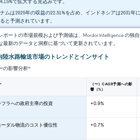
4.15%で拡大する見込みです。
ナムは2025年の収益の22.51%を占め、インドネシアは2031
すると予測されています。
ポートの市場規模および予測値は、Mordor Intelligence
な最新のデータと洞察に基づいて更新されています。
AN内陸水路輸送市場のトレンドとインサイト
ーの影響分析
*
ー
（〜）CAGR予測への影
響（%）
ンフラへの政府主導の投資
+0.9%
モーダル物流のコスト優位性
+0.7%