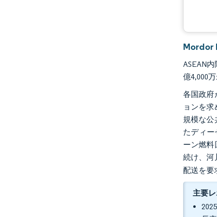
Mordo
ASEAN
億4,00
各国政府
ョンを求
規模な公
たディー
ーン燃料
続け、河
配送を要
主要レ
20