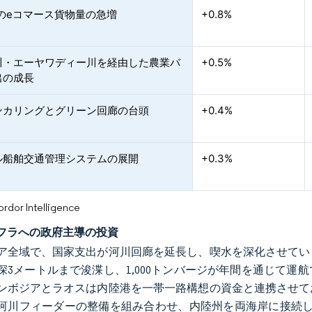
Nのeコマース貨物量の急増
+0.8%
川・エーヤワディー川を経由した農業バ
+0.5%
出の成長
バンカリングとグリーン回廊の台頭
+0.4%
ル船舶交通管理システムの展開
+0.3%
or Intelligence
フラへの政府主導の投資
ア全域で、国家支出が河川回廊を延長し、喫水を深化させてい
深3メートルまで浚渫し、1,000トンバージが年間を通じて
ンボジアとラオスは内陸港を一帯一路構想の資金と連携させて
河川フィーダーの整備を組み合わせ、内陸州を両海岸に接続しま