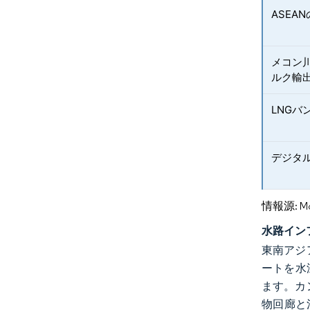
ASEA
メコン
ルク輸
LNG
デジタ
情報源: Mord
水路イン
東南アジ
ートを水
ます。カ
物回廊と