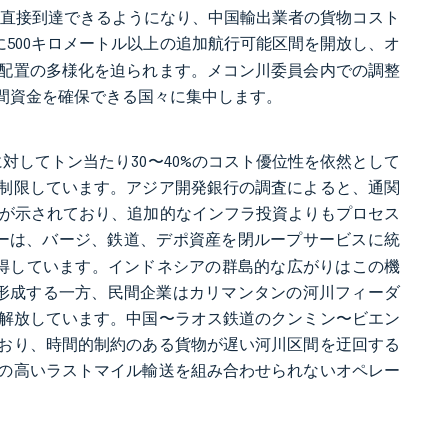
市場に直接到達できるようになり、中国輸出業者の貨物コスト
に500キロメートル以上の追加航行可能区間を開放し、オ
配置の多様化を迫られます。メコン川委員会内での調整
間資金を確保できる国々に集中します。
対してトン当たり30〜40%のコスト優位性を依然として
制限しています。アジア開発銀行の調査によると、通関
ことが示されており、追加的なインフラ投資よりもプロセス
ーターは、バージ、鉄道、デポ資産を閉ループサービスに統
得しています。インドネシアの群島的な広がりはこの機
を形成する一方、民間企業はカリマンタンの河川フィーダ
を解放しています。中国〜ラオス鉄道のクンミン〜ビエン
ており、時間的制約のある貨物が遅い河川区間を迂回する
の高いラストマイル輸送を組み合わせられないオペレー