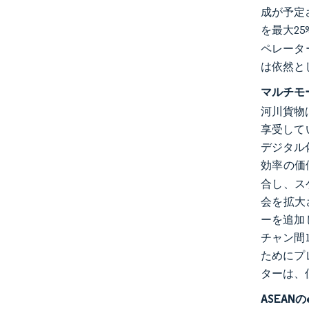
成が予定
を最大2
ペレータ
は依然と
マルチモ
河川貨物
享受して
デジタル
効率の価
合し、ス
会を拡大
ーを追加
チャン間
ためにプ
ターは、
ASEAN