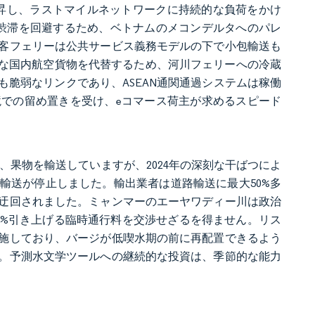
ドルに上昇し、ラストマイルネットワークに持続的な負荷をかけ
渋滞を回避するため、ベトナムのメコンデルタへのパレ
客フェリーは公共サービス義務モデルの下で小包輸送も
ストな国内航空貨物を代替するため、河川フェリーへの冷蔵
脆弱なリンクであり、ASEAN通関通過システムは稼働
境での留め置きを受け、eコマース荷主が求めるスピード
シ、果物を輸送していますが、2024年の深刻な干ばつによ
輸送が停止しました。輸出業者は道路輸送に最大50%多
迂回されました。ミャンマーのエーヤワディー川は政治
0%引き上げる臨時通行料を交渉せざるを得ません。リス
施しており、バージが低喫水期の前に再配置できるよう
。予測水文学ツールへの継続的な投資は、季節的な能力