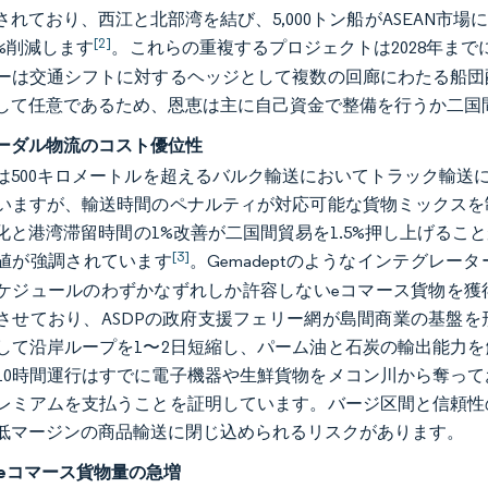
されており、西江と北部湾を結び、5,000トン船がASEAN
[2]
5%削減します
。これらの重複するプロジェクトは2028年まで
ーは交通シフトに対するヘッジとして複数の回廊にわたる船団
して任意であるため、恩恵は主に自己資金で整備を行うか二国
ーダル物流のコスト優位性
は500キロメートルを超えるバルク輸送においてトラック輸送に
いますが、輸送時間のペナルティが対応可能な貨物ミックスを
化と港湾滞留時間の1%改善が二国間貿易を1.5%押し上げる
[3]
値が強調されています
。Gemadeptのようなインテグレ
ケジュールのわずかなずれしか許容しないeコマース貨物を獲
させており、ASDPの政府支援フェリー網が島間商業の基盤
して沿岸ループを1〜2日短縮し、パーム油と石炭の輸出能力
10時間運行はすでに電子機器や生鮮貨物をメコン川から奪っ
レミアムを支払うことを証明しています。バージ区間と信頼性
低マージンの商品輸送に閉じ込められるリスクがあります。
のeコマース貨物量の急増