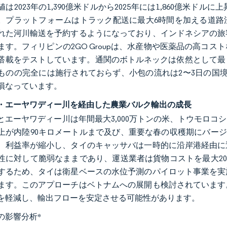
は2023年の1,390億米ドルから2025年には1,860億米
。プラットフォームはトラック配送に最大6時間を加える道路
れた河川輸送を予約するようになっており、インドネシアの旅
ます。フィリピンの2GO Groupは、水産物や医薬品の高コ
搭載をテストしています。通関のボトルネックは依然として最も
ものの完全には施行されておらず、小包の流れは2〜3日の国
損なっています。
・エーヤワディー川を経由した農業バルク輸出の成長
とエーヤワディー川は年間最大3,000万トンの米、トウモロコ
上が内陸90キロメートルまで及び、重要な春の収穫期にバージ
、利益率が縮小し、タイのキャッサバは一時的に沿岸港経由に
性に対して脆弱なままであり、運送業者は貨物コストを最大2
するため、タイは衛星ベースの水位予測のパイロット事業を実
ます。このアプローチはベトナムへの展開も検討されています
を軽減し、輸出フローを安定させる可能性があります。
の影響分析
*