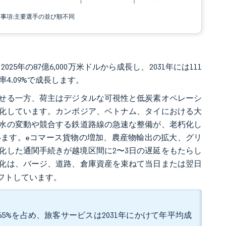
責事項:主要選手の並び順不同
025年の87億6,000万米ドルから成長し、2031年には111
率4.09%で成長します。
せる一方、荷主はデジタルな可視性と低炭素オペレーシ
化しています。カンボジア、ベトナム、タイにおける大
水の変動や競合する鉄道路線の急速な整備が、老朽化し
ます。eコマース貨物の増加、農産物輸出の拡大、グリ
化した通関手続きが越境区間に2〜3日の遅延をもたらし
化は、バージ、道路、倉庫資産を束ねて当日または翌日
フトしています。
.65%を占め、旅客サービスは2031年にかけて年平均成