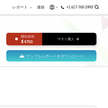
レポート
連絡
+1 617-765-2493
4750