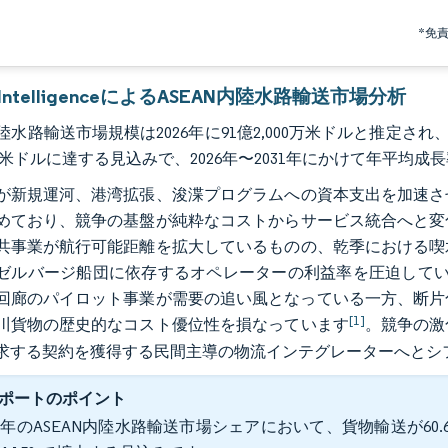
*免
r IntelligenceによるASEAN内陸水路輸送市場分析
内陸水路輸送市場規模は2026年に91億2,000万米ドルと推定され、2
0万米ドルに達する見込みで、2026年〜2031年にかけて年平均成長
が新規運河、港湾拡張、浚渫プログラムへの資本支出を加速さ
めており、競争の基盤が純粋なコストからサービス統合へと変
共事業が航行可能距離を拡大しているものの、乾季における喫
ゼルバージ船団に依存するオペレーターの利益率を圧迫してい
回廊のパイロット事業が需要の追い風となっている一方、断片
[1]
川貨物の歴史的なコスト優位性を損なっています
。競争の激
求する契約を獲得する民間主導の物流インテグレーターへとシ
ポートのポイント
25年のASEAN内陸水路輸送市場シェアにおいて、貨物輸送が60