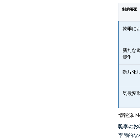
制約要因
乾季に
新たな
競争
断片化
気候変
情報源: Mord
乾季にお
季節的な