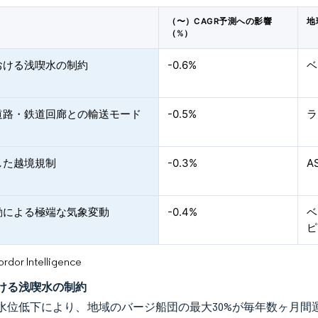
（〜）CAGR予測への影響
地
（%）
おける浅喫水の制約
-0.6%
ベ
道路・鉄道回廊との輸送モード
-0.5%
ラ
した越境規制
-0.3%
A
動による極端な気象変動
-0.4%
ベ
ピ
or Intelligence
ける浅喫水の制約
水位低下により、地域のバージ船団の最大30%が毎年数ヶ月間運