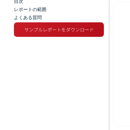
目次
市場規模とシェア
レポートの範囲
よくある質問
市場分析
トレンドとインサイト
セグメント分析
地理分析
競争環境
主要プレーヤー
業界の動向