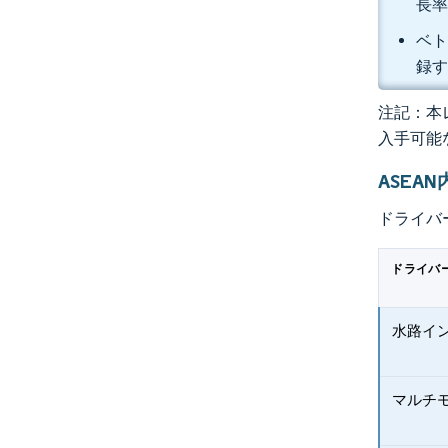
長率
ベト
録
注記：本レ
入手可能
ASE
ドライバ
ドライバ
水路イ
マルチ