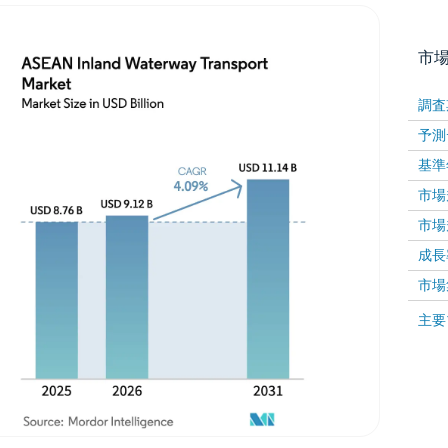
市
調査
予測
基準
市場規
市場規
成長率 
画像 © Mordor Intelligence。再利用にはCC BY 4
市場
画像 ©
主要