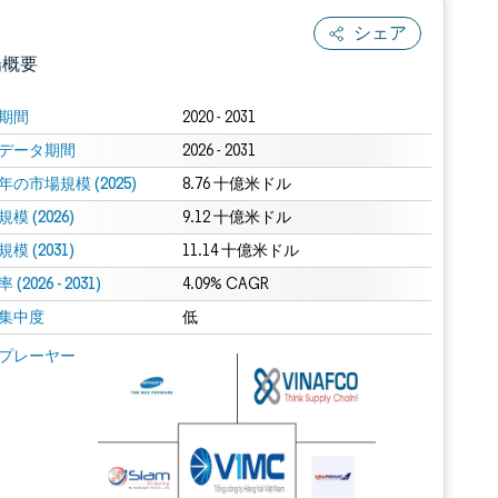
シェア
場概要
期間
2020 - 2031
データ期間
2026 - 2031
年の市場規模 (2025)
8.76 十億米ドル
模 (2026)
9.12 十億米ドル
模 (2031)
11.14 十億米ドル
(2026 - 2031)
.0の表示が必要です。
4.09% CAGR
集中度
低
 Mordor Intelligence。再利用にはCC BY 4.0の表示が必要です。
プレーヤー