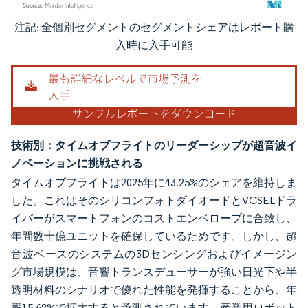
注記: 全個別セグメントのセグメントシェアはレポート購
画像 © Mordor Intelligence。再利用にはCC BY 4.0の表示が必要です。
入時に入手可能
技術別：タイムオブフライトのリーダーシップが超音波イ
ノベーションに挑戦される
タイムオブフライトは2025年に43.25%のシェアを維持しま
した。これはそのシリコンフォトダイオードとVCSELドラ
イバーがスマートフォンのコストエンベロープに合致し、
年間数十億ユニットを確保しているためです。しかし、超
音波ベースのシステムの3Dセンシングおよびイメージン
グ市場規模は、音響トランスデューサーが強い日光下や半
透明材料のシナリオで優れた性能を発揮することから、年
率15.62%で拡大すると予測されています。産業用ロボット