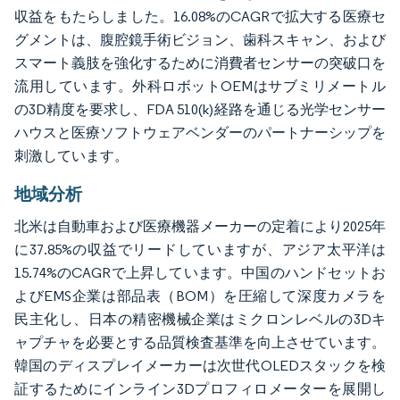
収益をもたらしました。16.08%のCAGRで拡大する医療セ
グメントは、腹腔鏡手術ビジョン、歯科スキャン、および
スマート義肢を強化するために消費者センサーの突破口を
流用しています。外科ロボットOEMはサブミリメートル
の3D精度を要求し、FDA 510(k)経路を通じる光学センサー
ハウスと医療ソフトウェアベンダーのパートナーシップを
刺激しています。
地域分析
北米は自動車および医療機器メーカーの定着により2025年
に37.85%の収益でリードしていますが、アジア太平洋は
15.74%のCAGRで上昇しています。中国のハンドセットお
よびEMS企業は部品表（BOM）を圧縮して深度カメラを
民主化し、日本の精密機械企業はミクロンレベルの3Dキ
ャプチャを必要とする品質検査基準を向上させています。
韓国のディスプレイメーカーは次世代OLEDスタックを検
証するためにインライン3Dプロフィロメーターを展開し