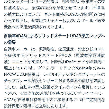
ルシャッターセンサーの発表は、携帯電話から車両への技
[1]
術波及を示し、規模の経済を深化させています。
量産
の拡大によりコンポーネント価格が1USD未満の閾値に向
かって低下し、産業用スキャナーおよびハンドヘルド医療
機器への採用が解禁されています。
自動車ADASによるソリッドステートLiDAR深度マップへ
の需要
自動車メーカーは、振動耐性、速度測定、および低コスト
を提供するソリッドステートFMCW（周波数変調連続
波）ユニットを支持して、回転式LiDARヘッドを段階的に
廃止しています。ダイムラートラックの2024年のAeva
FMCW LiDAR採用は、レベル4トラッキングフリートへの
チップスケール深度センサーに対する業界の信頼を強調し
ました。自動車の型式認証がタイムラインを延長している
ものの、ゼロ欠陥製造認証を持つTier-1サプライヤーは、
ADASが自動車価格帯を下方に移動するにつれて定期的な
設計採用を獲得する立場にあります。