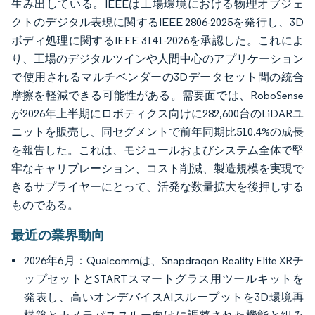
生み出している。IEEEは工場環境における物理オブジェ
クトのデジタル表現に関するIEEE 2806-2025を発行し、3D
ボディ処理に関するIEEE 3141-2026を承認した。これによ
り、工場のデジタルツインや人間中心のアプリケーション
で使用されるマルチベンダーの3Dデータセット間の統合
摩擦を軽減できる可能性がある。需要面では、RoboSense
が2026年上半期にロボティクス向けに282,600台のLiDARユ
ニットを販売し、同セグメントで前年同期比510.4%の成長
を報告した。これは、モジュールおよびシステム全体で堅
牢なキャリブレーション、コスト削減、製造規模を実現で
きるサプライヤーにとって、活発な数量拡大を後押しする
ものである。
最近の業界動向
2026年6月：Qualcommは、Snapdragon Reality Elite XRチ
ップセットとSTARTスマートグラス用ツールキットを
発表し、高いオンデバイスAIスループットを3D環境再