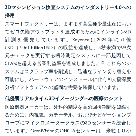
3Dマシンビジョン検査システムのインダストリー4.0への
採用
スマートファクトリーは、ますます高品種少量生産におい
てゼロ欠陥アウトプットを達成するためにインライン3D
計測を優先しています。Keyenceは2024年に71億
USD（7.061 billion USD）の収益を達成し、3秒未満で99次
元チェックを実行する瞬時測定システムに一部起因して
[2]
51.9%を超える営業利益率を達成しました。
これらのシ
ステムはスクラップ率を削減し、迅速なライン切り替えを
可能にし、ハードウェアのインストールに伴うAI支援深度
分析ソフトウェアへの堅固な需要を確保しています。
低侵襲リアルタイム3Dイメージングへの医療のシフト
医療機器メーカーは、外科的精度を高め回復期間を短縮す
るために、内視鏡、カテーテル、およびナビゲーションプ
ローブにマイクロメータークラスの3Dセンサーを統合し
ています。OmniVisionのOH0TAセンサーは、米粒より小