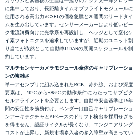
ガリウムヒ素基板の生産は一握りのアジア太平洋グロワー
に集中しており、長距離タイムオブフライトモジュールに
使用される高出力VCSELの価格急騰と20週間のリードタイ
ムを生み出しています。センサーメーカーはより低いピー
ク電流消費向けに光学系を再設計し、ヘッジとして窒化ケ
イ素フォトニクスを追求していますが、近期のユニット割
り当てが依然として自動車LiDARの展開スケジュールを制
約しています。
マルチセンサーカメラモジュール全体のキャリブレーショ
ンの複雑さ
単一アセンブリに組み込まれたRGB、赤外線、および深度
要素は、-40°Cから+85°Cの動作条件にわたってサブピク
セルアライメントを必要とします。自動車安全基準は15年
間の安定性を義務付け、ベンダーは自己キャリブレーショ
ンアーキテクチャとAIベースのドリフト検出を採用せざる
を得ません。認証サイクルが長くなり、エンジニアリング
コストが上昇し、新規市場参入者の参入障壁が高まってい