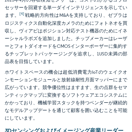
セッサーを回避する単一ダイインテリジェンスを示してい
[4]
ます。
戦略的方向性はM&Aを支持しており、ゼブラは
ロジスティクス自動化深度カメラのためにフォトネオを買
収し、ヴィアビはポジション対応テスト機器のためにイネ
ーシャルラボズを追加しました。チップメーカーはレーザ
ーとフォトダイオードをCMOSインターポーザーに集約す
るチップレットパッケージングを追求し、1USD未満の部
品表を目指しています。
ホワイトスペースの機会は超低消費電力IoTのウェイクオ
ンモーションモジュールと放射線耐性月面マッパーにまで
広がっています。競争優位性はますます、生の点群をセマ
ンティックマップに変換するソフトウェアエコシステムに
かかっており、機械学習スタックを持つベンダーが継続的
なモデルアップデートを通じて顧客を囲い込むことを可能
にしています。
3Dセンシングおよびイメージング産業リーダー