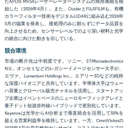
たAPDIS MV5Xレーザーレーダーシステムの商用展開を開
始した（2026年4月）。また、OusterとFUJIFILMも、有機
カラーフィルター技術をデジタルLiDARに組み込む2026年
5月の協業を発表し、後処理のみに頼らずにデータ品質を
向上させるため、センサーレベルでのより深い材料と光学
の統合に向けた動きを示している。
競合環境
市場の断片化は中程度です。ソニー、STMicroelectronics
N.V.、オンセミなどのレガシーイメージセンサー大手が、
エヴァ、Lumentum Holdings Inc.、エアリー3Dなどの純粋
な深度パイオニアと共存しています。半導体大手はウェー
ハ容量とグローバル販売チャネルを活用し、スタートアッ
プ企業はイベントベースのニューロモーフィックアレイと
量子ドット短波赤外線ハイブリッドで差別化しています。
Keyenceは光学からAI分析まで垂直統合を活用して50%を
超える営業利益率を維持しています。一方、OmniVisionの
2025年4月の存在検知センサーは、コストのかかるコプロ