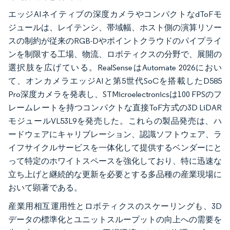
エッジAIネイティブの深度カメラやコンパクトなdToFモ
ジュールは、レイテンシ、帯域幅、ホスト側の演算リソー
スの制約が従来のRGB-Dやポイントクラウドのパイプライ
ンを制限する工場、物流、ロボティクスの分野で、展開の
選択肢を広げている。RealSenseはAutomate 2026におい
て、オンカメラエッジAIと第5世代SoCを搭載したD585
Pro深度カメラを発表し、STMicroelectronicsは100 FPSのフ
レームレートを持つコンパクトな直接ToF方式の3D LiDAR
モジュールVL53L9を発売した。これらの製品発売は、ハ
ードウェアにキャリブレーション、認識ソフトウェア、ラ
イフサイクルサービスを一体化して提供するベンダーにと
って特定のホワイトスペースを強化しており、特に迅速な
立ち上げと継続的な更新を必要とする多品種の産業現場に
おいて顕著である。
産業用相互運用性とロボティクスのスケーリングも、3D
データの標準化とユニットスループットの向上への需要を