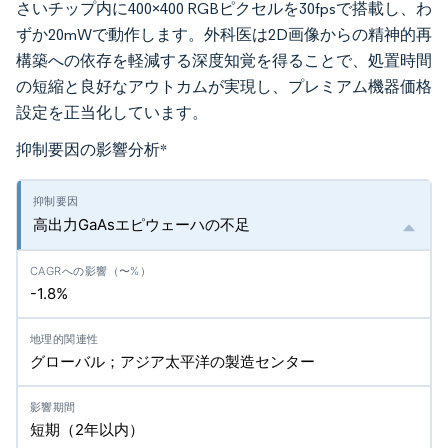
さいチップ内に400×400 RGBピクセルを30fpsで搭載し、わ
ずか20mWで動作します。外科医は2D画像からの精神的再
構築への依存を軽減する深度知覚を得ることで、処置時間
の短縮と良好なアウトカムが実現し、プレミアム機器価格
設定を正当化しています。
抑制要因の影響分析
*
高出力GaAsエピウェーハの不足
-1.8%
グローバル；アジア太平洋の製造センター
短期（2年以内）