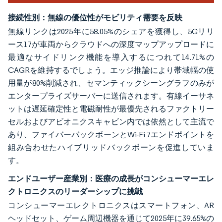
接続性別：無線の優位性がモビリティ需要を反映
無線リンクは2025年に58.05%のシェアを獲得し、5Gリリ
ース17が車両からクラウドへの深度マップアップロードに
最適なサイドリンク機能を導入するにつれて14.71%の
CAGRを維持するでしょう。エッジ推論により帯域幅の使
用量が80%削減され、セマンティックシーングラフのみが
エンタープライズサーバーに送信されます。有線イーサネ
ットは遅延確定性と電磁耐性が最優先されるファクトリー
セルおよびアビオニクスキャビン内では依然として主流で
あり、ファイバーバックボーンとWi-Fi 7エンドポイントを
組み合わせたハイブリッドバックボーンを促進していま
す。
エンドユーザー産業別：医療の成長がコンシューマーエレ
クトロニクスのリーダーシップに挑戦
コンシューマーエレクトロニクスはスマートフォン、AR
ヘッドセット、ゲーム周辺機器を通じて2025年に39.65%の