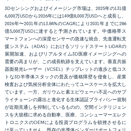
3Dセンシングおよびイメージング市場は、2025年の131億
6,000万USDから2026年には149億8,000万USDへと成長し、
2026年〜2031年の13.84%のCAGRにより2031年までに286
億5,000万USDに達すると予測されています。中価格帯ス
マートフォンへの深度センサーの急速な統合、先進運転支
援システム（ADAS）におけるソリッドステートLiDARの
展開加速、およびリアルタイム3D医療イメージングへの
需要の高まりが、この成長軌跡を支えています。垂直共振
器面発光レーザー（VCSEL）チップレットの進歩と低コス
トな3D半導体スタックの普及が価格障壁を侵食し、産業
検査および気候分析全体にわたってユースケースを拡大し
ています。一方、ガリウムヒ素エピウェーハ不足へのサプ
ライチェーンの露出と進化する生体認証プライバシー規制
が近期見通しを抑制しているものの、空間インテリジェン
スを大規模に求める自動車、医療、コンシューマーエレク
トロニクスのOEMによる投資プログラムを頓挫させるに
は至っていません。既存の半導体ベンダーはポートフォリ