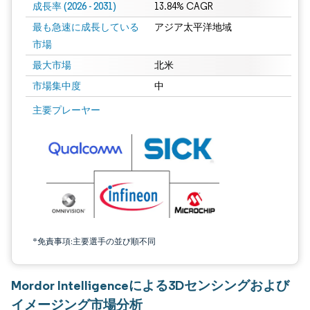
成長率 (2026 - 2031)
13.84% CAGR
最も急速に成長している
アジア太平洋地域
市場
最大市場
北米
市場集中度
中
画像 © Mordor Intelligence。再利用にはCC BY 4.0の表示が必要です。
主要プレーヤー
*免責事項:主要選手の並び順不同
Mordor Intelligenceによる3Dセンシングおよび
イメージング市場分析