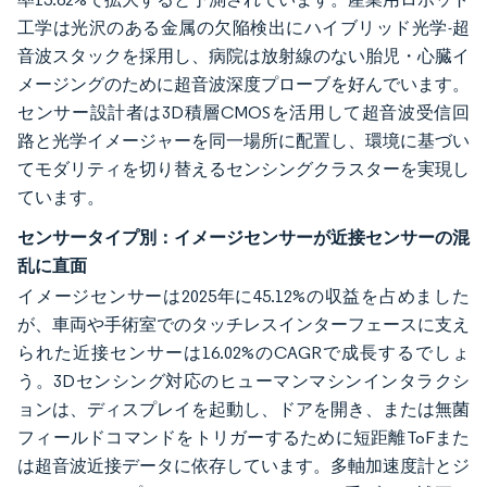
工学は光沢のある金属の欠陥検出にハイブリッド光学-超
音波スタックを採用し、病院は放射線のない胎児・心臓イ
メージングのために超音波深度プローブを好んでいます。
センサー設計者は3D積層CMOSを活用して超音波受信回
路と光学イメージャーを同一場所に配置し、環境に基づい
てモダリティを切り替えるセンシングクラスターを実現し
ています。
センサータイプ別：イメージセンサーが近接センサーの混
乱に直面
イメージセンサーは2025年に45.12%の収益を占めました
が、車両や手術室でのタッチレスインターフェースに支え
られた近接センサーは16.02%のCAGRで成長するでしょ
う。3Dセンシング対応のヒューマンマシンインタラクシ
ョンは、ディスプレイを起動し、ドアを開き、または無菌
フィールドコマンドをトリガーするために短距離ToFまた
は超音波近接データに依存しています。多軸加速度計とジ