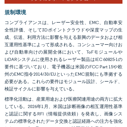
規制環境
コンプライアンスは、レーザー安全性、EMC、自動車安
全性評価、そして3Dポイントクラウドや深度マップの生
成、伝送、利用方法に影響を与える新興のデータおよび相
互運用性基準によって形成される。コンシューマー向けお
よび自動車向けの展開全体において、ToFモジュールや
LiDARシステムに使用されるレーザー製品はIEC 60825-1の
要件に基づいており、電子機器は米国のFCC Part 15や欧
州のEMC指令2014/30/EUといったEMC規制にも準拠する
必要がある。これらの要件はモジュール設計、シールド、
検証サイクルに影響を与えている。
標準化活動は、産業用途および医療関連用途の両方に拡大
している。2026年1月、米国は診断画像の相互運用性基準
と認証に関するRFI（情報提供依頼）を発表し、画像シス
テムの標準化されたデータ交換と認証経路への注力を強化