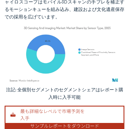
ャイロスコープはモバイル3Dスキャンの手ブレを補正す
るモーションキューを組み込み、建設および文化遺産保存
での採用を広げています。
注記: 全個別セグメントのセグメントシェアはレポート購
画像 © Mordor Intelligence。再利用にはCC BY 4.0の表示が必要です。
入時に入手可能