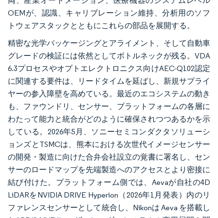
両、産業オートメーション、医療機器のシステムレベル
OEMが、認識、キャリブレーション維持、分析用のソフ
トウェアスタックとともにこれらの部品を展開する。
精密な光学パッケージングとアライメント、そして自動車
グレードの検証には依然としてボトルネックが残る。VDA
6.3プロセスやオプトエレクトロニクス向けAEC-Q102認定
に関連する要件は、リードタイムを延ばし、新規サプライ
ヤーの参入障壁を高めている。最近のエコシステムの動き
も、ファウンドリ、センサー、プラットフォームの各層に
わたって能力と統合がどのように確保されつつあるかを示
している。2026年5月、ソニーセミコンダクタソリューシ
ョンズとTSMCは、熊本における次世代イメージセンサー
の開発・製造に向けた合弁会社設立の覚書に署名し、セン
サーのロードマップを先端製造へのアクセスとより密接に
結び付けた。プラットフォーム側では、Aevaが自社の4D
LiDARをNVIDIA DRIVE Hyperion（2026年1月発表）内のリ
ファレンスセンサーとして統合し、Nikonは Aeva を搭載し